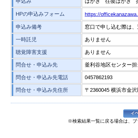
申込み
はがき 往復はがき 
HPの申込みフォーム
https://officekanazawa
申込み備考
窓口で申し込む際は、
一時託児
ありません
聴覚障害支援
ありません
問合せ・申込み先
釜利谷地区センター担
問合せ・申込み先電話
0457862193
問合せ・申込み先住所
〒2360045 横浜市金沢
※検索結果一覧に戻る場合は、ブ