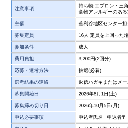
持ち物:エプロン・三
注意事項
食物アレルギーのある
主催
釜利谷地区センター担
募集定員
16人 定員を上回った
参加条件
成人
費用負担
3,200円(2回分)
応募・選考方法
抽選(必着)
選考結果の連絡
返信ハガキまたはメー
募集開始日
2026年8月1日(土)
募集締め切り日
2026年10月5日(月)
申込必要事項
申込者氏名 申込者〒