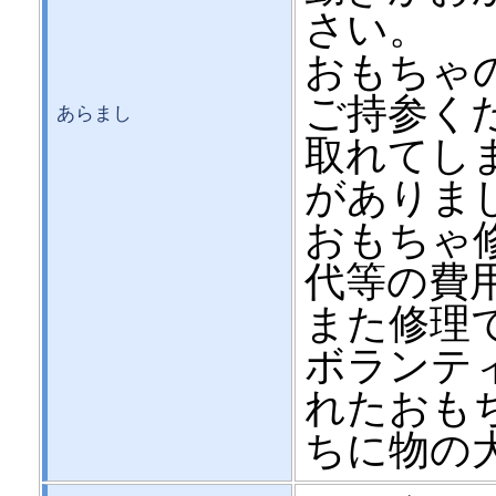
さい。
おもちゃ
ご持参くだ
あらまし
取れてし
がありま
おもちゃ
代等の費
また修理
ボランテ
れたおも
ちに物の