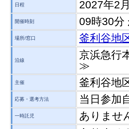
2027年2月
日程
09時30分
開催時刻
釜利谷地
場所/窓口
京浜急行
沿線
≫
釜利谷地
主催
当日参加
応募・選考方法
ありませ
一時託児