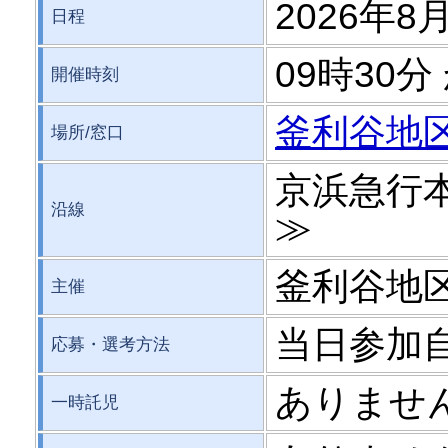
2026年8月
日程
09時30分
開催時刻
釜利谷地
場所/窓口
京浜急行
沿線
≫
釜利谷地
主催
当日参加
応募・選考方法
ありませ
一時託児