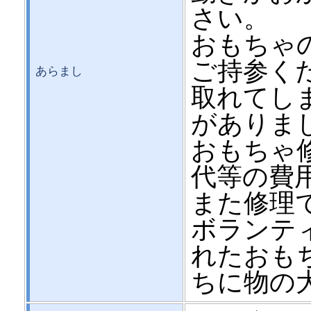
さい。
おもちゃ
ご持参くだ
あらまし
取れてし
がありま
おもちゃ
代等の費
また修理
ボランテ
れたおも
ちに物の