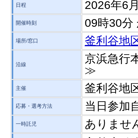
2026年6月
日程
09時30分
開催時刻
釜利谷地
場所/窓口
京浜急行
沿線
≫
釜利谷地
主催
当日参加
応募・選考方法
ありませ
一時託児