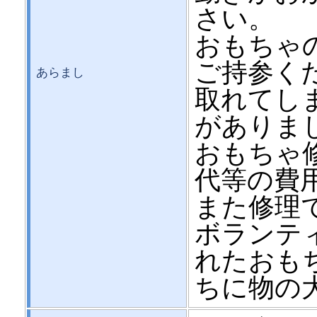
さい。
おもちゃ
ご持参くだ
あらまし
取れてし
がありま
おもちゃ
代等の費
また修理
ボランテ
れたおも
ちに物の