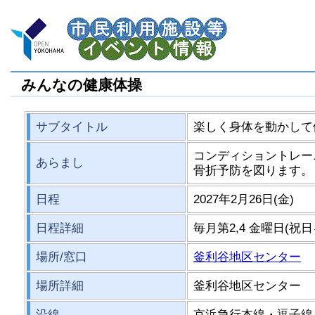
みんなの健康体操
サブタイトル
楽しく身体を動かして
コンディショントレー
あらまし
骨折予防を図ります。
日程
2027年2月26日(金)
日程詳細
毎月第2,4 金曜日(祝日を除
場所/窓口
釜利谷地区センター
場所詳細
釜利谷地区センター
沿線
京浜急行本線・逗子線