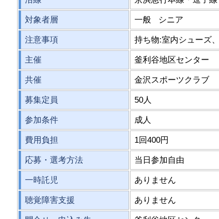
対象者層
一般 シニア
注意事項
持ち物:室内シューズ
主催
釜利谷地区センター
共催
金沢スポーツクラブ
募集定員
50人
参加条件
成人
費用負担
1回400円
応募・選考方法
当日参加自由
一時託児
ありません
聴覚障害支援
ありません