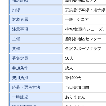
場所詳細
釜利谷地区センター
沿線
京浜急行本線・逗子線
対象者層
一般 シニア
注意事項
持ち物:室内シューズ
主催
釜利谷地区センター
共催
金沢スポーツクラブ
募集定員
50人
参加条件
成人
費用負担
1回400円
応募・選考方法
当日参加自由
一時託児
ありません