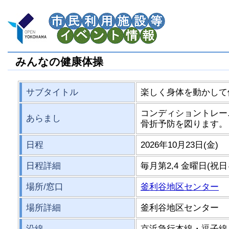
みんなの健康体操
サブタイトル
楽しく身体を動かして
コンディショントレー
あらまし
骨折予防を図ります。
日程
2026年10月23日(金)
日程詳細
毎月第2,4 金曜日(祝日を除
場所/窓口
釜利谷地区センター
場所詳細
釜利谷地区センター
沿線
京浜急行本線・逗子線