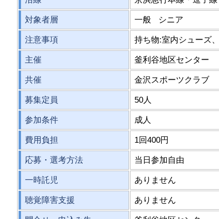
対象者層
一般 シニア
注意事項
持ち物:室内シューズ
主催
釜利谷地区センター
共催
金沢スポーツクラブ
募集定員
50人
参加条件
成人
費用負担
1回400円
応募・選考方法
当日参加自由
一時託児
ありません
聴覚障害支援
ありません