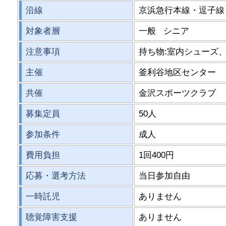
沿線
京浜急行本線・逗子線
対象者層
一般 シニア
注意事項
持ち物:室内シューズ
主催
釜利谷地区センター
共催
金沢スポーツクラブ
募集定員
50人
参加条件
成人
費用負担
1回400円
応募・選考方法
当日参加自由
一時託児
ありません
聴覚障害支援
ありません