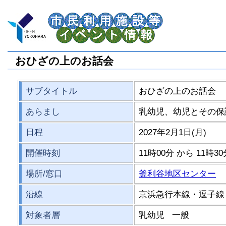
おひざの上のお話会
サブタイトル
おひざの上のお話会
あらまし
乳幼児、幼児とその保
日程
2027年2月1日(月)
開催時刻
11時00分 から 11時3
場所/窓口
釜利谷地区センター
沿線
京浜急行本線・逗子線
対象者層
乳幼児 一般