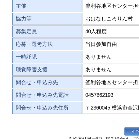
主催
釜利谷地区センター担
協力等
おはなしころりん村
募集定員
40人程度
応募・選考方法
当日参加自由
一時託児
ありません
聴覚障害支援
ありません
問合せ・申込み先
釜利谷地区センター担
問合せ・申込み先電話
0457862193
問合せ・申込み先住所
〒2360045 横浜市金沢
※検索結果一覧に戻る場合は、ブ