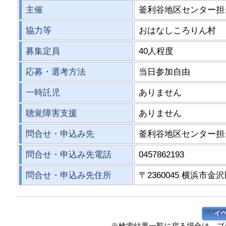
主催
釜利谷地区センター担
協力等
おはなしころりん村
募集定員
40人程度
応募・選考方法
当日参加自由
一時託児
ありません
聴覚障害支援
ありません
問合せ・申込み先
釜利谷地区センター担
問合せ・申込み先電話
0457862193
問合せ・申込み先住所
〒2360045 横浜市金沢
※検索結果一覧に戻る場合は、ブ