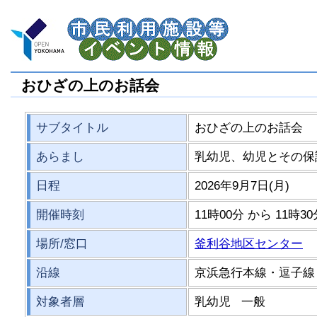
おひざの上のお話会
サブタイトル
おひざの上のお話会
あらまし
乳幼児、幼児とその保
日程
2026年9月7日(月)
開催時刻
11時00分 から 11時3
場所/窓口
釜利谷地区センター
沿線
京浜急行本線・逗子線
対象者層
乳幼児 一般