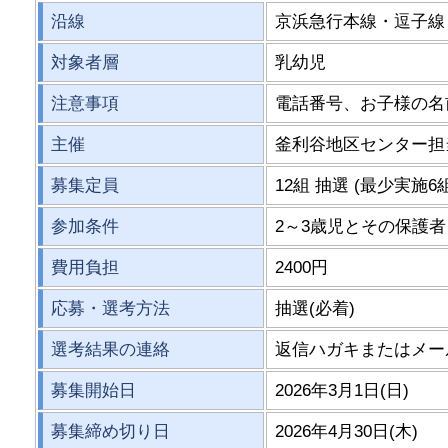
沿線
京浜急行本線・逗子線
対象者層
乳幼児
注意事項
電話番号、お子様の名
主催
釜利谷地区センター担
募集定員
12組 抽選 (最少実施6組
参加条件
2～3歳児とその保護者
費用負担
2400円
応募・選考方法
抽選(必着)
選考結果の連絡
返信ハガキまたはメー
募集開始日
2026年3月1日(日)
募集締め切り日
2026年4月30日(木)