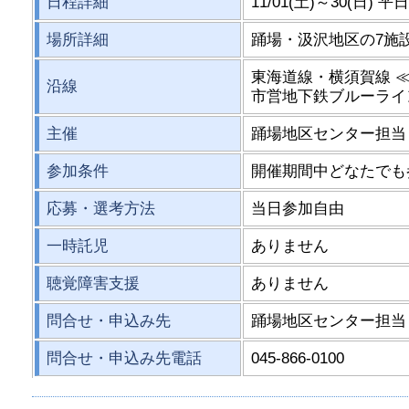
日程詳細
11/01(土)～30(日) 平日
場所詳細
踊場・汲沢地区の7施
東海道線・横須賀線 
沿線
市営地下鉄ブルーライ
主催
踊場地区センター担当
参加条件
開催期間中どなたでも
応募・選考方法
当日参加自由
一時託児
ありません
聴覚障害支援
ありません
問合せ・申込み先
踊場地区センター担当
問合せ・申込み先電話
045-866-0100