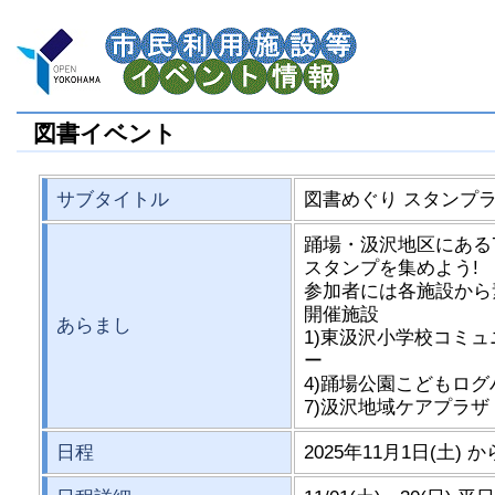
図書イベント
サブタイトル
図書めぐり スタンプ
踊場・汲沢地区にある
スタンプを集めよう!
参加者には各施設から
開催施設
あらまし
1)東汲沢小学校コミュ
ー
4)踊場公園こどもログ
7)汲沢地域ケアプラザ
日程
2025年11月1日(土) か