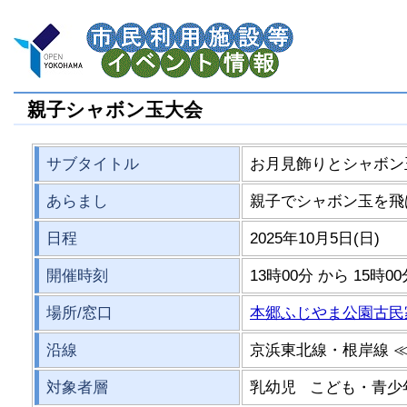
親子シャボン玉大会
サブタイトル
お月見飾りとシャボン
あらまし
親子でシャボン玉を飛
日程
2025年10月5日(日)
開催時刻
13時00分 から 15時0
場所/窓口
本郷ふじやま公園古民
沿線
京浜東北線・根岸線 
対象者層
乳幼児 こども・青