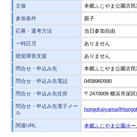
主催
本郷ふじやま公園古民
参加条件
親子
応募・選考方法
当日参加自由
一時託児
ありません
聴覚障害支援
ありません
問合せ・申込み先
本郷ふじやま公園古民
問合せ・申込み先電話
0458960590
問合せ・申込み先住所
〒2470009 横浜市栄区
問合せ・申込み先電子メー
hongofujiyama@hongof
ル
関連URL
本郷ふじやま公園ホー