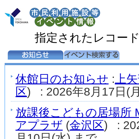
指定されたレコー
休館日のお知らせ
:
上矢
区
) : 2026年8月17日(月
放課後こどもの居場所 M
アプラザ
(
金沢区
) : 
月10日(水) まで