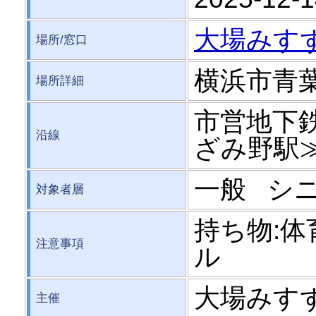
大場みす
場所/窓口
横浜市青葉
場所詳細
市営地下
沿線
ざみ野駅
一般 シ
対象者層
持ち物:
注意事項
ル
大場みす
主催