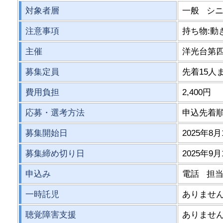
対象者層
一般 シ
注意事項
持ち物:
主催
洋光台第
募集定員
先着15人
費用負担
2,400円
応募・選考方法
申込先着
募集開始日
2025年8月
募集締め切り日
2025年9月
申込み
電話 担
一時託児
ありませ
聴覚障害支援
ありませ