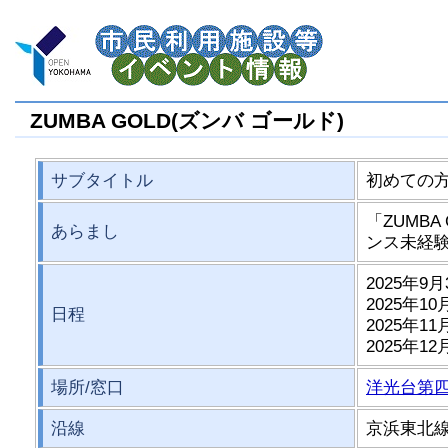
ZUMBA GOLD(ズンバ ゴールド)
サブタイトル
初めての
「ZUMB
あらまし
ンス未経
2025年9月
2025年10
日程
2025年11
2025年12
場所/窓口
洋光台第
沿線
京浜東北線