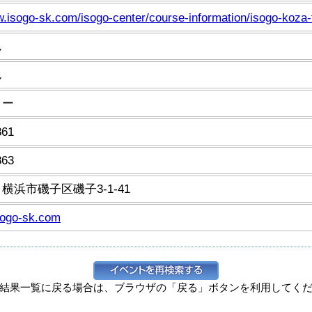
w.isogo-sk.com/isogo-center/course-information/isogo-koza-
ん
ん
ター
861
863
6 横浜市磯子区磯子3-1-41
ogo-sk.com
結果一覧に戻る場合は、ブラウザの「戻る」ボタンを利用してく