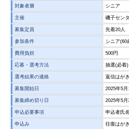
対象者層
シニア
主催
磯子セン
募集定員
先着20人
参加条件
シニア(60
費用負担
500円
応募・選考方法
抽選(必着)
選考結果の連絡
返信はが
募集開始日
2025年5月
募集締め切り日
2025年5月
申込必要事項
申込者氏
申込み
往復はがき