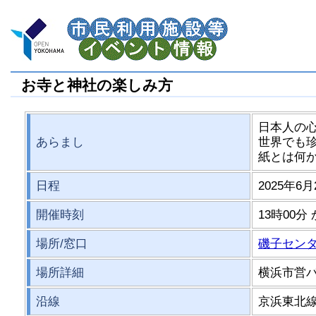
お寺と神社の楽しみ方
日本人の
あらまし
世界でも
紙とは何
日程
2025年6月
開催時刻
13時00分
場所/窓口
磯子センタ
場所詳細
横浜市営バ
沿線
京浜東北線