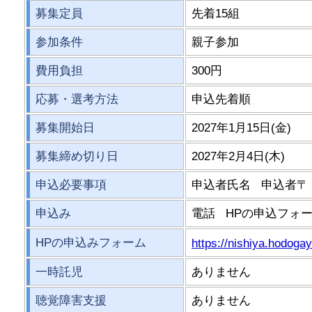
募集定員
先着15組
参加条件
親子参加
費用負担
300円
応募・選考方法
申込先着順
募集開始日
2027年1月15日(金)
募集締め切り日
2027年2月4日(木)
申込必要事項
申込者氏名 申込者〒
申込み
電話 HPの申込フォー
HPの申込みフォーム
https://nishiya.hodoga
一時託児
ありません
聴覚障害支援
ありません