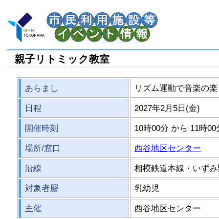
親子リトミック教室
あらまし
リズム運動で音楽の楽
日程
2027年2月5日(金)
開催時刻
10時00分 から 11時0
場所/窓口
西谷地区センター
沿線
相模鉄道本線・いずみ
対象者層
乳幼児
主催
西谷地区センター