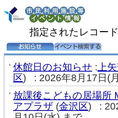
指定されたレコー
休館日のお知らせ
:
上矢
区
) : 2026年8月17日(月
放課後こどもの居場所 M
アプラザ
(
金沢区
) : 
月10日(水) まで