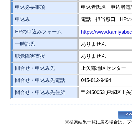
申込必要事項
申込者氏名 申込者
申込み
電話 担当窓口 HP
HPの申込みフォーム
https://www.kamiyabecc
一時託児
ありません
聴覚障害支援
ありません
問合せ・申込み先
上矢部地区センター
問合せ・申込み先電話
045-812-9494
問合せ・申込み先住所
〒2450053 戸塚区上矢
※検索結果一覧に戻る場合は、ブ