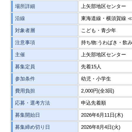
場所詳細
上矢部地区センター
沿線
東海道線・横須賀線 
対象者層
こども・青少年
注意事項
持ち物:うわばき・飲
主催
上矢部地区センター
募集定員
先着15人
参加条件
幼児・小学生
費用負担
2,000円(全3回)
応募・選考方法
申込先着順
募集開始日
2026年6月11日(木)
募集締め切り日
2026年8月4日(火)