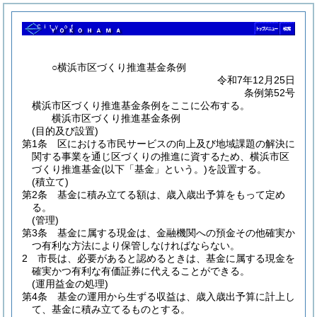
○横浜市区づくり推進基金条例
令和7年12月25日
条例第52号
横浜市区づくり推進基金条例をここに公布する。
横浜市区づくり推進基金条例
(目的及び設置)
第1条
区における市民サービスの向上及び地域課題の解決に
関する事業を通じ区づくりの推進に資するため、横浜市区
づくり推進基金
(以下「基金」という。)
を設置する。
(積立て)
第2条
基金に積み立てる額は、歳入歳出予算をもって定め
る。
(管理)
第3条
基金に属する現金は、金融機関への預金その他確実か
つ有利な方法により保管しなければならない。
2
市長は、必要があると認めるときは、基金に属する現金を
確実かつ有利な有価証券に代えることができる。
(運用益金の処理)
第4条
基金の運用から生ずる収益は、歳入歳出予算に計上し
て、基金に積み立てるものとする。