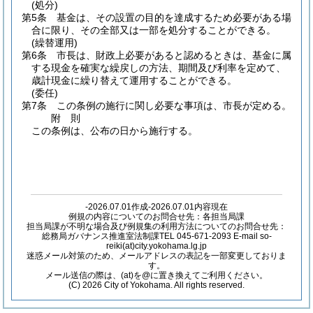
(処分)
第5条
基金は、その設置の目的を達成するため必要がある場
合に限り、その全部又は一部を処分することができる。
(繰替運用)
第6条
市長は、財政上必要があると認めるときは、基金に属
する現金を確実な繰戻しの方法、期間及び利率を定めて、
歳計現金に繰り替えて運用することができる。
(委任)
第7条
この条例の施行に関し必要な事項は、市長が定める。
附
則
この条例は、公布の日から施行する。
-2026.07.01作成-2026.07.01内容現在
例規の内容についてのお問合せ先：各担当局課
担当局課が不明な場合及び例規集の利用方法についてのお問合せ先：
総務局ガバナンス推進室法制課TEL 045-671-2093 E-mail so-
reiki(at)city.yokohama.lg.jp
迷惑メール対策のため、メールアドレスの表記を一部変更しておりま
す。
メール送信の際は、(at)を@に置き換えてご利用ください。
(C) 2026 City of Yokohama. All rights reserved.