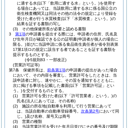
に適する水
(以下「飲用に適する水」という。)
を使用す
る場合にあっては、当該飲用に適する水に係る国公立の
衛生検査機関又は同法その他の法令の規定により登録を
受けた者が行う水質検査
(以下「水質検査」という。)
の
結果を証する書類の写し
(3)
その他保健所長が必要と認める書類
3
第1項
の申請書を提出する際には、申請者の住所、氏名及
び生年月日が確認できる公の証明書
(申請者が個人の場合に
限る。)
並びに当該申請に係る食品衛生責任者が省令別表第
17第1項ロの規定に該当する者であることを証する書類を
提示するものとする。
(令5規則83・一部改正)
(営業許可証等)
第7条
保健所長は、
前条第1項
の申請書の提出があった場合
において、その内容を審査し、営業許可をしたときは、当
該申請者に対し、速やかに、その旨を通知するとともに、
次に掲げる事項を記載した書面
(以下「営業許可証」とい
う。)
を交付するものとする。
(1)
営業許可を受けた者
(以下「許可営業者」という。)
の
氏名
(法人にあっては、その名称)
(2)
施設の所在地
(自動車を利用して行う営業にあって
は、当該自動車の自動車登録番号。
次条第2号
において同
じ。)
及び名称、屋号又は商号
(3)
営業の種類
(4)
当該営業許可を受けた年月日並びにその番号及び期限