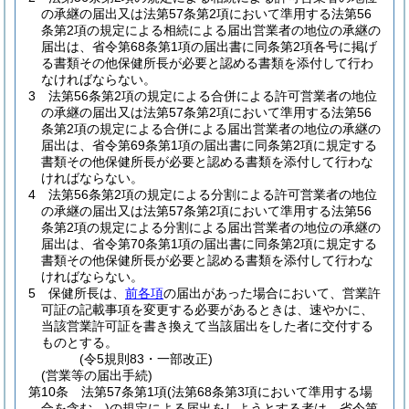
の承継の届出又は法第57条第2項において準用する法第56
条第2項の規定による相続による届出営業者の地位の承継の
届出は、省令第68条第1項の届出書に同条第2項各号に掲げ
る書類その他保健所長が必要と認める書類を添付して行わ
なければならない。
3
法第56条第2項の規定による合併による許可営業者の地位
の承継の届出又は法第57条第2項において準用する法第56
条第2項の規定による合併による届出営業者の地位の承継の
届出は、省令第69条第1項の届出書に同条第2項に規定する
書類その他保健所長が必要と認める書類を添付して行わな
ければならない。
4
法第56条第2項の規定による分割による許可営業者の地位
の承継の届出又は法第57条第2項において準用する法第56
条第2項の規定による分割による届出営業者の地位の承継の
届出は、省令第70条第1項の届出書に同条第2項に規定する
書類その他保健所長が必要と認める書類を添付して行わな
ければならない。
5
保健所長は、
前各項
の届出があった場合において、営業許
可証の記載事項を変更する必要があるときは、速やかに、
当該営業許可証を書き換えて当該届出をした者に交付する
ものとする。
(令5規則83・一部改正)
(営業等の届出手続)
第10条
法第57条第1項
(法第68条第3項において準用する場
合を含む。)
の規定による届出をしようとする者は、省令第