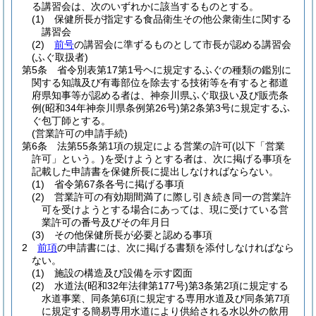
る講習会は、次のいずれかに該当するものとする。
(1)
保健所長が指定する食品衛生その他公衆衛生に関する
講習会
(2)
前号
の講習会に準ずるものとして市長が認める講習会
(ふぐ取扱者)
第5条
省令別表第17第1号ヘに規定するふぐの種類の鑑別に
関する知識及び有毒部位を除去する技術等を有すると都道
府県知事等が認める者は、神奈川県ふぐ取扱い及び販売条
例
(昭和34年神奈川県条例第26号)
第2条第3号に規定するふ
ぐ包丁師とする。
(営業許可の申請手続)
第6条
法第55条第1項の規定による営業の許可
(以下「営業
許可」という。)
を受けようとする者は、次に掲げる事項を
記載した申請書を保健所長に提出しなければならない。
(1)
省令第67条各号に掲げる事項
(2)
営業許可の有効期間満了に際し引き続き同一の営業許
可を受けようとする場合にあっては、現に受けている営
業許可の番号及びその年月日
(3)
その他保健所長が必要と認める事項
2
前項
の申請書には、次に掲げる書類を添付しなければなら
ない。
(1)
施設の構造及び設備を示す図面
(2)
水道法
(昭和32年法律第177号)
第3条第2項に規定する
水道事業、同条第6項に規定する専用水道及び同条第7項
に規定する簡易専用水道により供給される水以外の飲用