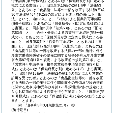
付申請書
(第7号様式)
」とあるのは「保健所長が別に定める
様式による書面」と、旧規則第16条の2第1項中「法第53
条」とあるのは「食品衛生法等の一部を改正する法律
(平成
30年法律第46号)
第2条の規定による改正前の法
(以下「旧
法」という。)
第53条」と、「相続による営業許可承継届
(第8号様式)
」とあるのは「保健所長が別に定める様式によ
る書面」と、同条第2項中「法第53条」とあるのは「旧法
第53条」と、「合併・分割による営業許可承継届
(第8号様
式の2)
」とあるのは「保健所長が別に定める様式による書
面」と、同条第3項中「営業許可承継届」とあるのは「書
面」と、旧規則第17条第1項中「規則第71条」とあるのは
「食品衛生法等の一部を改正する法律の一部の施行に伴う
厚生労働省関係省令の整備に関する省令
(令和元年厚生労働
省令第87号)
第1条の規定による改正前の規則第71条」と、
「営業許可申請事項・報告営業報告事項変更届
(第9号様
式)
」とあるのは「保健所長が別に定める様式による書面」
と、旧規則第18条中「法第52条第1項の規定により営業の
許可を受けた者」とあるのは「食品衛生法等の一部を改正
する法律の一部の施行に伴う関係政令の整備及び経過措置
に関する政令
(令和元年政令第123号)
附則第2条の規定によ
りなお従前の例により営業を行う営業者」と、「廃業届
(第
10号様式)
」とあるのは「保健所長が別に定める様式による
書面」とする。
附
則
(令和5年3月
規則第21号)
抄
(施行期日)