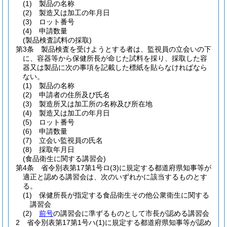
(1)
製品の名称
(2)
製造又は加工の年月日
(3)
ロット番号
(4)
申請数量
(製品検査試料の採取)
第3条
製品検査を受けようとする者は、監視員の立会いの下
に、容器等から保健所長が命じた試料を採り、採取した容
器又は製品に次の事項を記載した標紙を貼らなければなら
ない。
(1)
製品の名称
(2)
申請者の住所及び氏名
(3)
製造所又は加工所の名称及び所在地
(4)
製造又は加工の年月日
(5)
ロット番号
(6)
申請数量
(7)
立会い監視員の氏名
(8)
採取年月日
(食品衛生に関する講習会)
第4条
省令別表第17第1号ロ
(3)
に規定する都道府県知事等が
適正と認める講習会は、次のいずれかに該当するものとす
る。
(1)
保健所長が指定する食品衛生その他公衆衛生に関する
講習会
(2)
前号
の講習会に準ずるものとして市長が認める講習会
2
省令別表第17第1号ハ
(1)
に規定する都道府県知事等が認め