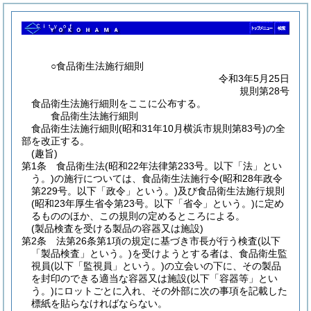
○食品衛生法施行細則
令和3年5月25日
規則第28号
食品衛生法施行細則をここに公布する。
食品衛生法施行細則
食品衛生法施行細則(昭和31年10月横浜市規則第83号)の全
部を改正する。
(趣旨)
第1条
食品衛生法
(昭和22年法律第233号。以下「法」とい
う。)
の施行については、食品衛生法施行令
(昭和28年政令
第229号。以下「政令」という。)
及び食品衛生法施行規則
(昭和23年厚生省令第23号。以下「省令」という。)
に定め
るもののほか、この規則の定めるところによる。
(製品検査を受ける製品の容器又は施設)
第2条
法第26条第1項の規定に基づき市長が行う検査
(以下
「製品検査」という。)
を受けようとする者は、食品衛生監
視員
(以下「監視員」という。)
の立会いの下に、その製品
を封印のできる適当な容器又は施設
(以下「容器等」とい
う。)
にロットごとに入れ、その外部に次の事項を記載した
標紙を貼らなければならない。