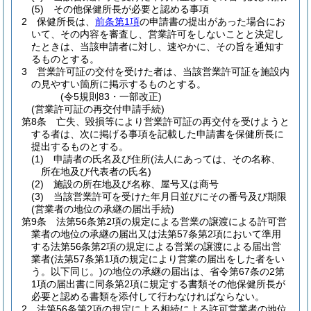
(5)
その他保健所長が必要と認める事項
2
保健所長は、
前条第1項
の申請書の提出があった場合にお
いて、その内容を審査し、営業許可をしないことと決定し
たときは、当該申請者に対し、速やかに、その旨を通知す
るものとする。
3
営業許可証の交付を受けた者は、当該営業許可証を施設内
の見やすい箇所に掲示するものとする。
(令5規則83・一部改正)
(営業許可証の再交付申請手続)
第8条
亡失、毀損等により営業許可証の再交付を受けようと
する者は、次に掲げる事項を記載した申請書を保健所長に
提出するものとする。
(1)
申請者の氏名及び住所
(法人にあっては、その名称、
所在地及び代表者の氏名)
(2)
施設の所在地及び名称、屋号又は商号
(3)
当該営業許可を受けた年月日並びにその番号及び期限
(営業者の地位の承継の届出手続)
第9条
法第56条第2項の規定による営業の譲渡による許可営
業者の地位の承継の届出又は法第57条第2項において準用
する法第56条第2項の規定による営業の譲渡による届出営
業者
(法第57条第1項の規定により営業の届出をした者をい
う。以下同じ。)
の地位の承継の届出は、省令第67条の2第
1項の届出書に同条第2項に規定する書類その他保健所長が
必要と認める書類を添付して行わなければならない。
2
法第56条第2項の規定による相続による許可営業者の地位