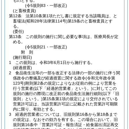
ものとする。
(令5規則83・一部改正)
(と畜検査員)
第12条
法第10条第1項ただし書に規定する当該職員は、と
畜場法
(昭和28年法律第114号)
第19条のと畜検査員とす
る。
(委任)
第13条
この規則の施行に関し必要な事項は、医療局長が定
める。
(令5規則21・一部改正)
附
則
(施行期日)
1
この規則は、令和3年6月1日から施行する。
(経過措置)
2
食品衛生法等の一部を改正する法律の一部の施行に伴う関
係政令の整備及び経過措置に関する政令
(令和元年政令第
123号)
附則第2条の規定によりなお従前の例により営業を
行う営業者
(以下「経過的営業者」という。)
に対してこの
規則の施行の際現に改正前の食品衛生法施行細則
(以下「旧
規則」という。)
第15条第1項の規定により交付されている
営業許可証は、当該営業許可証に記載された営業許可期限
内に限り、有効とする。
3
経過的営業者については、旧規則第16条から第18条まで
の規定は、なおその効力を有する。
この場合において、旧
規則第16条中「営業許可証・報告済証・給食届出済証再交