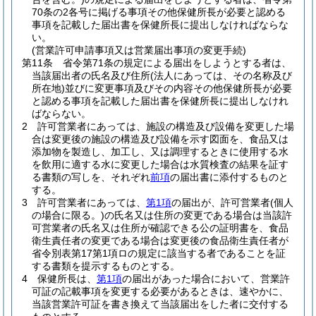
70条の2各号に掲げる事項その他保健所長が必要と認める
事項を記載した届出書を保健所長に提出しなければならな
い。
(営業許可申請事項又は営業届出事項の変更手続)
第11条
省令第71条の規定による届出をしようとする者は、
当該届出者の氏名及び住所
(法人にあっては、その名称及び
所在地)
並びに変更事項及びその内容その他保健所長が必要
と認める事項を記載した届出書を保健所長に提出しなけれ
ばならない。
2
許可営業者にあっては、施設の構造及び設備を変更した場
合は変更後の施設の構造及び設備を示す図面を、食品又は
添加物を製造し、加工し、又は調理するときに使用する水
を飲用に適する水に変更した場合は水質検査の結果を証す
る書類の写しを、それぞれ
前項
の届出書に添付するものと
する。
3
許可営業者にあっては、
第1項
の届出が、許可営業者
(個人
の場合に限る。)
の氏名又は住所の変更である場合は当該許
可営業者の氏名又は住所が確認できる公の証明書を、食品
衛生責任者の変更である場合は変更後の食品衛生責任者が
省令別表第17第1項ロの規定に該当する者であることを証
する書類を提示するものとする。
4
保健所長は、
第1項
の届出があった場合において、営業許
可証の記載事項を変更する必要があるときは、速やかに、
当該営業許可証を書き換えて当該届出をした者に交付する