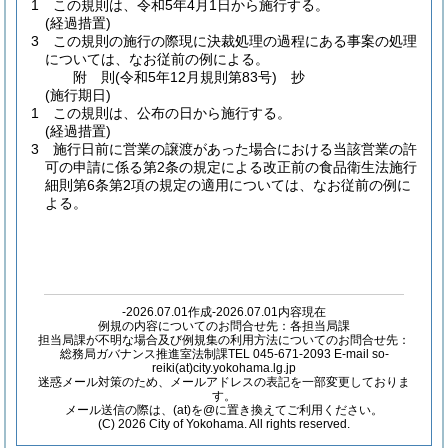
1
この規則は、令和5年4月1日から施行する。
(経過措置)
3
この規則の施行の際現に決裁処理の過程にある事案の処理
については、なお従前の例による。
附
則
(令和5年12月
規則第83号)
抄
(施行期日)
1
この規則は、公布の日から施行する。
(経過措置)
3
施行日前に営業の譲渡があった場合における当該営業の許
可の申請に係る第2条の規定による改正前の食品衛生法施行
細則第6条第2項の規定の適用については、なお従前の例に
よる。
-2026.07.01作成-2026.07.01内容現在
例規の内容についてのお問合せ先：各担当局課
担当局課が不明な場合及び例規集の利用方法についてのお問合せ先：
総務局ガバナンス推進室法制課TEL 045-671-2093 E-mail so-
reiki(at)city.yokohama.lg.jp
迷惑メール対策のため、メールアドレスの表記を一部変更しておりま
す。
メール送信の際は、(at)を@に置き換えてご利用ください。
(C) 2026 City of Yokohama. All rights reserved.