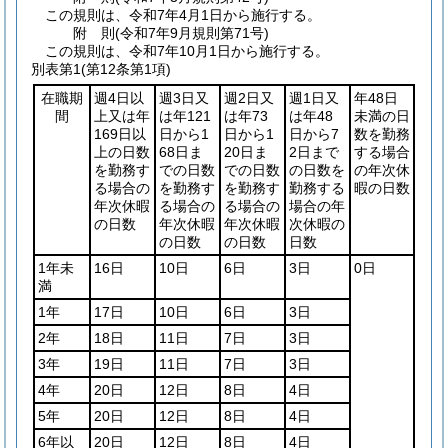
この規則は、令和7年4月1日から施行する。
附
則
(令和7年9月
規則第71号)
この規則は、令和7年10月1日から施行する。
別表第1
(第12条第1項)
在職期
週4日以
週3日又
週2日又
週1日又
年48日
間
上又は年
は年121
は年73
は年48
未満の日
169日以
日から1
日から1
日から7
数を勤務
上の日数
68日ま
20日ま
2日まで
する場合
を勤務す
での日数
での日数
の日数を
の年次休
る場合の
を勤務す
を勤務す
勤務する
暇の日数
年次休暇
る場合の
る場合の
場合の年
の日数
年次休暇
年次休暇
次休暇の
の日数
の日数
日数
1年未
16日
10日
6日
3日
0日
満
1年
17日
10日
6日
3日
2年
18日
11日
7日
3日
3年
19日
11日
7日
3日
4年
20日
12日
8日
4日
5年
20日
12日
8日
4日
6年以
20日
12日
8日
4日