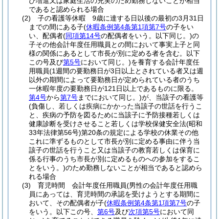
び増進又は家庭生活の充実のため勤務しないことが相当
であると認められる場合
(2)
子の看護等休暇 9歳に達する日以後の最初の3月31日
までの間にある子
(
休暇条例第4条第1項第7号
の子をい
い、配偶者
(
同項第14号
の配偶者をいう。以下同じ。)
の
子その他会計年度任用職員との間において事実上子と同
様の関係にあるとして市長が別に定める者を含む。以下
この号及び
第5号
において同じ。)
を養育する会計年度任
用職員
(1週間の要勤務日が3日以上とされている者又は週
以外の期間によって要勤務日が定められている者のうち
一休暇年度の要勤務日が121日以上であるものに限る。
第4号
から
第7号
までにおいて同じ。)
が、当該子の看護等
(負傷し、若しくは疾病にかかった当該子の世話を行うこ
と、疾病の予防を図るために当該子に予防接種若しくは
健康診断を受けさせること若しくは学校保健安全法
(昭和
33年法律第56号)
第20条の規定による学校の休業その他
これに準ずるものとして市長が別に定める事由に伴う当
該子の世話を行うこと又は当該子の教育若しくは保育に
係る行事のうち市長が別に定めるものへの参加をするこ
とをいう。)
のため勤務しないことが相当であると認めら
れる場合
(3)
育児時間 会計年度任用職員
(男性の会計年度任用職
員にあっては、育児時間の承認を受けようとする期間に
おいて、その配偶者が子
(
休暇条例第4条第1項第7号
の子
をいう。以下この号、
第6号
及び
次項第5号
において同