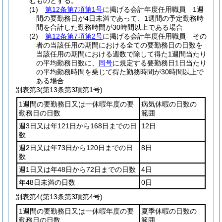
むものとする。
(1)
第12条第7項第1号
に掲げる会計年度任用職員 1週
間の要勤務日が4日未満であって、1週間の予定勤務時
間を合計した勤務時間が30時間以上である場合
(2)
第12条第7項第2号
に掲げる会計年度任用職員 その
者の当該任用の期間における全ての要勤務日の日数を
当該任用の期間における週数で除して得た1週間当たり
の平均勤務日数に、
同号
に規定する要勤務日1日当たり
の平均勤務時間を乗じて得た勤務時間が30時間以上で
ある場合
別表第3
(第13条第3項第1号)
1週間の要勤務日又は一休暇年度の要
病気休暇の日数の
勤務日の日数
範囲
週3日又は年121日から168日までの日
12日
数
週2日又は年73日から120日までの日
8日
数
週1日又は年48日から72日までの日数
4日
年48日未満の日数
0日
別表第4
(第13条第3項第4号)
1週間の要勤務日又は一休暇年度の要
夏季休暇の日数の
勤務日の日数
範囲