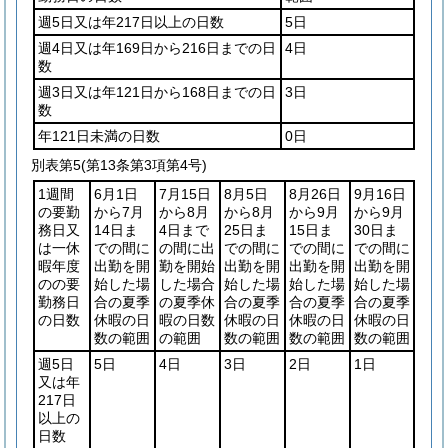
週5日又は年217日以上の日数
5日
週4日又は年169日から216日までの日
4日
数
週3日又は年121日から168日までの日
3日
数
年121日未満の日数
0日
別表第5
(第13条第3項第4号)
1週間
6月1日
7月15日
8月5日
8月26日
9月16日
の要勤
から7月
から8月
から8月
から9月
から9月
務日又
14日ま
4日まで
25日ま
15日ま
30日ま
は一休
での間に
の間に出
での間に
での間に
での間に
暇年度
出勤を開
勤を開始
出勤を開
出勤を開
出勤を開
のの要
始した場
した場合
始した場
始した場
始した場
勤務日
合の夏季
の夏季休
合の夏季
合の夏季
合の夏季
の日数
休暇の日
暇の日数
休暇の日
休暇の日
休暇の日
数の範囲
の範囲
数の範囲
数の範囲
数の範囲
週5日
5日
4日
3日
2日
1日
又は年
217日
以上の
日数