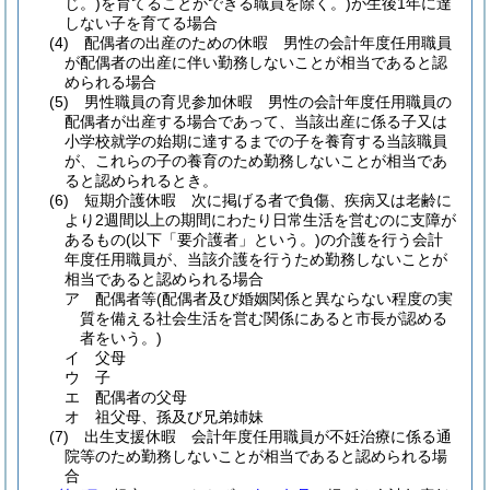
じ。)
を育てることができる職員を除く。)
が生後1年に達
しない子を育てる場合
(4)
配偶者の出産のための休暇 男性の会計年度任用職員
が配偶者の出産に伴い勤務しないことが相当であると認
められる場合
(5)
男性職員の育児参加休暇 男性の会計年度任用職員の
配偶者が出産する場合であって、当該出産に係る子又は
小学校就学の始期に達するまでの子を養育する当該職員
が、これらの子の養育のため勤務しないことが相当であ
ると認められるとき。
(6)
短期介護休暇 次に掲げる者で負傷、疾病又は老齢に
より2週間以上の期間にわたり日常生活を営むのに支障が
あるもの
(以下「要介護者」という。)
の介護を行う会計
年度任用職員が、当該介護を行うため勤務しないことが
相当であると認められる場合
ア
配偶者等
(配偶者及び婚姻関係と異ならない程度の実
質を備える社会生活を営む関係にあると市長が認める
者をいう。)
イ
父母
ウ
子
エ
配偶者の父母
オ
祖父母、孫及び兄弟姉妹
(7)
出生支援休暇 会計年度任用職員が不妊治療に係る通
院等のため勤務しないことが相当であると認められる場
合