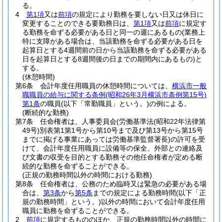
る。
4
第1項
又は
前項
の規定により勤務を要しない日又は休日に
変更することのできる要勤務日は、
第1項
又は
前項
に規定す
る勤務を命ずる必要がある日と同一の週にあるもの
(業務上
特に支障がある場合は、当該勤務を命ずる必要がある日を
起算日とする4週間前の日から当該勤務を命ずる必要がある
日を起算日とする8週間後の日までの期間内にあるもの)
と
する。
(休憩時間)
第6条
会計年度任用職員の休憩時間については、
横浜市一般
職職員の給与に関する条例
(昭和26年3月横浜市条例第15号)
第1条
の職員
(以下「常勤職員」という。)
の例による。
(断続的な勤務)
第7条
任命権者は、人事委員会
(労働基準法
(昭和22年法律第
49号)
別表第1第1号から第10号まで及び第13号から第15号
までに掲げる事業にあっては労働基準監督署長)
の許可を受
けて、会計年度任用職員に設備等の保全、外部との連絡及
び文書の収受を目的とする勤務その他任命権者が定める断
続的な勤務を命ずることができる。
(正規の勤務時間以外の時間における勤務)
第8条
任命権者は、公務のため臨時又は緊急の必要がある場
合は、
第3条
から
第5条
までの規定による勤務時間
(以下「正
規の勤務時間」という。)
以外の時間において会計年度任用
職員に勤務を命ずることができる。
2
前項
に規定するもののほか、正規の勤務時間以外の時間に