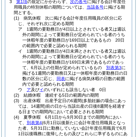
3
第1項
の規定にかかわらず、
次の各号
に掲げる会計年度任
用職員の特別休暇の期間については、
当該各号
に掲げる期
間とする。
(1)
病気休暇 次に掲げる会計年度任用職員の区分に応
じ、それぞれ次に定める期間
ア
1週間の要勤務日が4日以上とされている者又は週以
外の期間によって要勤務日が定められている者のうち
一休暇年度の要勤務日が169日以上であるもの 20日
の範囲内で必要と認められる期間
イ
1週間の要勤務日が4日未満とされている者又は週以
外の期間によって要勤務日が定められている者のうち
一休暇年度の要勤務日が169日未満であるものであっ
て、6月以上の任期が定められているもの
別表第3
に
掲げる1週間の要勤務日又は一休暇年度の要勤務日の日
数の区分に応じ、
同表
に掲げる病気休暇の日数の範囲
内で必要と認められる期間
ウ
ア
及び
イ
のいずれにも該当しない者 0日
(2)
結婚休暇 連続する5日の範囲内の期間
(3)
出産休暇 出産予定日の6週間
(多胎妊娠の場合にあっ
ては、14週間)
前の日から当該出産の日後8週間を経過す
る日までの期間内において必要とされる期間
(4)
夏季休暇 6月1日から9月30日までの期間内におい
て、
別表第4
(6月1日以後新たに会計年度任用職員となっ
た者、5月31日に勤務していない会計年度任用職員で6月
1日以後職務に復帰したもの及びこれらに準ずるものにあ