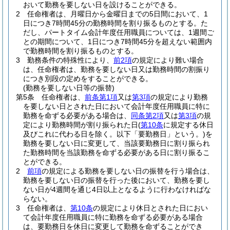
おいて勤務を要しない日を設けることができる。
2
任命権者は、月曜日から金曜日までの5日間において、1
日につき7時間45分の勤務時間を割り振るものとする。
た
だし、パートタイム会計年度任用職員については、1週間ご
との期間について、1日につき7時間45分を超えない範囲内
で勤務時間を割り振るものとする。
3
勤務条件の特殊性により、
前2項
の規定により難い場合
は、任命権者は、勤務を要しない日又は勤務時間の割振り
につき別段の定めをすることができる。
(勤務を要しない日等の振替)
第5条
任命権者は、
前条第1項
又は
第3項
の規定により勤務
を要しない日とされた日において会計年度任用職員に特に
勤務を命ずる必要がある場合は、
同条第2項
又は
第3項
の規
定により勤務時間が割り振られた日
(
第10条
に規定する休日
及びこれに代わる日を除く。以下「要勤務日」という。)
を
勤務を要しない日に変更して、当該要勤務日に割り振られ
た勤務時間を当該勤務を命ずる必要がある日に割り振るこ
とができる。
2
前項
の規定による勤務を要しない日の振替を行う場合は、
勤務を要しない日の振替を行った後において、勤務を要し
ない日が4週間を通じ4日以上となるように行わなければな
らない。
3
任命権者は、
第10条
の規定により休日とされた日におい
て会計年度任用職員に特に勤務を命ずる必要がある場合
は、要勤務日を休日に変更して勤務を命ずることができ