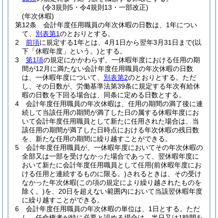
(令3規則5・令4規則13・一部改正)
(年次休暇)
第12条
会計年度任用職員の年次休暇の日数は、1年につい
て、
別表第1
のとおりとする。
2
前項
に規定する1年とは、4月1日から翌年3月31日まで
(以
下「休暇年度」という。)
とする。
3
第1項
の規定にかかわらず、一休暇年度における任用の期
間が12月に満たない会計年度任用職員の年次休暇の日数
は、一休暇年度について、
別表第2
のとおりとする。
ただ
し、その日数が、労働基準法第39条に規定する年次有給休
暇の日数を下回る場合は、同条に定める日数とする。
4
会計年度任用職員の年次休暇は、任用の期間の満了後に連
続して当該任用の期間が満了した日の属する休暇年度にお
いて会計年度任用職員として新たに任用された場合は、当
該任用の期間が満了した日時点における年次休暇の残日数
を、新たな任用の期間に繰り越すことができる。
5
会計年度任用職員が、一休暇年度においてその年次休暇の
全部又は一部を受けなかった場合であって、翌休暇年度に
おいて新たに会計年度任用職員として任用
(前休暇年度にお
ける任用と連続するものに限る。)
されるときは、その受け
なかった年次休暇
(この項の規定により繰り越されたものを
除く。)
を、20日を超えない範囲内において当該翌休暇年度
に繰り越すことができる。
6
会計年度任用職員の年次休暇の単位は、1日とする。
ただ
し、任命権者が特に必要と認める場合は、半日又は1時間を