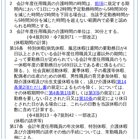
2
会計年度任用職員の介護時間の時間は、
前項
に規定する期
間内において1日につき2時間
(予定勤務時間から5時間30分
を減じた時間が2時間を下回る場合は、当該予定勤務時間か
ら5時間30分を減じた時間)
を超えない範囲内で必要と認め
られる時間とする。
3
会計年度任用職員の介護時間の単位は、30分とする。
(令4規則30・令7規則71・一部改正)
(休暇期間の計算)
第16条
特別休暇
(病気休暇、服忌休暇
(1週間の要勤務日が4
日以上とされている会計年度任用職員又は週以外の期間に
よって要勤務日が定められている会計年度任用職員のうち
一休暇年度の要勤務日が169日以上である者に係るものに
限る。)
、社会貢献活動休暇、夏季休暇、子の看護等休暇、
配偶者の出産のための休暇、男性職員の育児参加休暇、短
期介護休暇及び出生支援休暇を除く。)
及び介護休暇
(
第14
条第2項ただし書
の規定によるものを除く。)
については、
その休暇期間中に
第4条第1項
若しくは
第3項
の規定により
勤務を要しない日とされた日又は
第10条
の規定により休日
とされた日がある場合には、これらの日数を当該休暇の日
数に含めて計算する。
(令4規則13・令7規則42・一部改正)
(休暇の請求等)
第17条
会計年度任用職員の年次休暇、特別休暇、介護休暇
及び介護時間の請求その他の手続については、常勤職員の
例による。