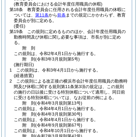
(教育委員会における会計年度任用職員の休暇)
第18条
教育委員会に任用される会計年度任用職員の休暇に
ついては、
第11条
から
前条
までの規定にかかわらず、教育
委員会が別に定める。
(委任)
第19条
この規則に定めるもののほか、会計年度任用職員の
勤務時間及び休暇に関し必要な事項は、市長が別に定め
る。
附
則
この規則は、令和2年4月1日から施行する。
附
則
(令和3年3月
規則第5号)
(施行期日)
1
この規則は、令和3年4月1日から施行する。
(経過措置)
2
この規則による改正後の横浜市会計年度任用職員の勤務時
間及び休暇に関する規則第11条第3項の規定は、この規則
の施行の日以後に受ける特別休暇について適用し、同日前
に受ける特別休暇については、なお従前の例による。
附
則
(令和4年3月
規則第13号)
この規則は、令和4年4月1日から施行する。
附
則
(令和4年3月
規則第30号)
この規則は、令和4年4月1日から施行する。
附
則
(令和4年9月
規則第67号)
この規則は、令和4年10月1日から施行する。
附
則
(令和7年3月
規則第42号)