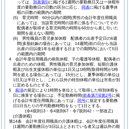
っては、
別表第5
)
に掲げる1週間の要勤務日又は一休暇年
度の要勤務日の日数の区分に応じ、
同表
に掲げる夏季休
暇の日数の範囲内の期間
(5)
育児時間 60分以内の期間
(男性の会計年度任用職員
にあっては、当該育児時間の請求に係る子についてその
配偶者が取得する育児時間の時間を60分から差し引いた
期間を超えない期間)
(6)
男性職員の育児参加休暇 配偶者の出産予定日の6週
間
(多胎妊娠の場合にあっては、14週間)
前の日から当該
出産の日以後1年を経過する日までの期間内において5日
の範囲内の期間
4
会計年度任用職員の病気休暇、子の看護等休暇、配偶者の
出産のための休暇、男性職員の育児参加休暇、短期介護休
暇及び出生支援休暇の単位は1日又は1時間
(取得時間が1時
間を超える場合にあっては、15分)
とし、夏季休暇の単位は
1日又は半日とし、これら以外の特別休暇の単位は市長が別
に定めるものとする。
5
前項
の規定により1時間を単位として取得した特別休暇を
日に換算する場合には、予定勤務時間
(
前条第7項第2号
に掲
げる会計年度任用職員にあっては、
同号
に規定する要勤務
日1日当たりの平均勤務時間)
をもって1日とする。
(令4規則13・令4規則67・令7規則42・一部改正)
(介護休暇)
第14条
会計年度任用職員の介護休暇は、会計年度任用職員
(1週間の要勤務日が3日以上とされている者又は週以外の期