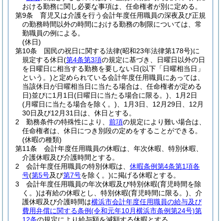
おける勤務に関し必要な事項は、任命権者が別に定める。
第9条
育児又は介護を行う会計年度任用職員の深夜及び正規
の勤務時間以外の時間における勤務の制限については、常
勤職員の例による。
(休日)
第10条
国民の祝日に関する法律
(昭和23年法律第178号)
に
規定する休日
(
第4条第3項
の規定に基づき、日曜日以外の日
を日曜日に相当する勤務を要しない日
(以下「日曜相当日」
という。)
と定められている会計年度任用職員にあっては、
当該休日が日曜相当日に当たる場合は、任命権者が定める
日)
並びに1月1日
(日曜日に当たる場合に限る。)
、1月2日
(月曜日に当たる場合を除く。)
、1月3日、12月29日、12月
30日及び12月31日は、休日とする。
2
勤務条件の特殊性により、
前項
の規定により難い場合は、
任命権者は、休日につき別段の定めをすることができる。
(休暇の種類)
第11条
会計年度任用職員の休暇は、年次休暇、特別休暇、
介護休暇及び介護時間とする。
2
会計年度任用職員の特別休暇は、
休暇条例第4条第1項各
号
(
第5号
及び
第7号
を除く。)
に掲げる休暇とする。
3
会計年度任用職員の年次休暇及び特別休暇
(育児時間を除
く。)
は有給の休暇とし、特別休暇
(育児時間に限る。)
、介
護休暇及び介護時間は
横浜市会計年度任用職員の給与及び
費用弁償に関する条例
(令和元年10月横浜市条例第24号)
第
12条
の規定により給与額を減額する休暇とする。