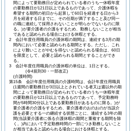
間によって要勤務日が定められている者のうち一休暇年度
の要勤務日が121日以上であるものであって、介護休暇を
希望する期間の初日から起算して60日を経過する日から3
月を経過する日までに、その任期が満了すること及び同一
の職に連続して採用されないことが明らかでないものに限
る。)
が要介護者の介護をするため、勤務しないことが相当
であると認められる場合における休暇とする。
2
会計年度任用職員の介護休暇の期間は、連続する3月の期
間内において必要と認められる期間とする。
ただし、これ
により難いことがやむを得ないと認められる場合は、60日
を限度として、必要と認められる期間とすることができ
る。
3
会計年度任用職員の介護休暇の単位は、1日とする。
(令4規則30・一部改正)
(介護時間)
第15条
会計年度任用職員の介護時間は、会計年度任用職員
(1週間の要勤務日が3日以上とされている者又は週以外の期
間によって要勤務日が定められている者のうち一休暇年度
の要勤務日が121日以上であるものであって、予定勤務時
間が5時間30分以上である要勤務日があるものに限る。)
が
要介護者の介護をするため、要介護者のおのおのが当該介
護を必要とする一の継続する状態ごとに、連続する3年の期
間
(当該要介護者に係る介護休暇の期間と重複する期間を除
く。)
内において予定勤務時間の一部につき勤務しないこと
が相当であると認められる場合における休暇とする。