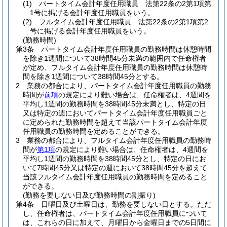
(1)
パートタイム会計年度任用職員 法第22条の2第1項第
1号に掲げる会計年度任用職員をいう。
(2)
フルタイム会計年度任用職員 法第22条の2第1項第2
号に掲げる会計年度任用職員をいう。
(勤務時間)
第3条
パートタイム会計年度任用職員の勤務時間は休憩時間
を除き1週間について38時間45分未満の範囲内で任命権者
が定め、フルタイム会計年度任用職員の勤務時間は休憩時
間を除き1週間について38時間45分とする。
2
業務の都合により、パートタイム会計年度任用職員の勤務
時間が
前項
の規定により難い場合は、任命権者は、4週間を
平均し1週間の勤務時間を38時間45分未満とし、特定の日
又は特定の週においてパートタイム会計年度任用職員ごと
に定められた勤務時間を超えて当該パートタイム会計年度
任用職員の勤務時間を定めることができる。
3
業務の都合により、フルタイム会計年度任用職員の勤務時
間が
第1項
の規定により難い場合は、任命権者は、4週間を
平均し1週間の勤務時間を38時間45分とし、特定の日にお
いて7時間45分又は特定の週において38時間45分を超えて
当該フルタイム会計年度任用職員の勤務時間を定めること
ができる。
(勤務を要しない日及び勤務時間の割振り)
第4条
日曜日及び土曜日は、勤務を要しない日とする。
ただ
し、任命権者は、パートタイム会計年度任用職員について
は、これらの日に加えて、月曜日から金曜日までの5日間に