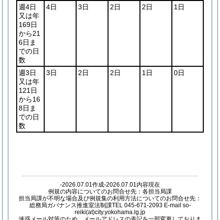
週4日
4日
3日
2日
2日
1日
又は年
169日
から21
6日ま
での日
数
週3日
3日
2日
2日
1日
0日
又は年
121日
から16
8日ま
での日
数
-2026.07.01作成-2026.07.01内容現在
例規の内容についてのお問合せ先：各担当局課
担当局課が不明な場合及び例規集の利用方法についてのお問合せ先：
総務局ガバナンス推進室法制課TEL 045-671-2093 E-mail so-
reiki(at)city.yokohama.lg.jp
迷惑メール対策のため、メールアドレスの表記を一部変更しておりま