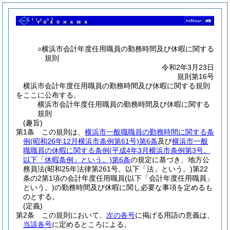
○横浜市会計年度任用職員の勤務時間及び休暇に関する
規則
令和2年3月23日
規則第16号
横浜市会計年度任用職員の勤務時間及び休暇に関する規則
をここに公布する。
横浜市会計年度任用職員の勤務時間及び休暇に関する
規則
(趣旨)
第1条
この規則は、
横浜市一般職職員の勤務時間に関する条
例
(昭和26年12月横浜市条例第61号)
第6条
及び
横浜市一般
職職員の休暇に関する条例
(平成4年3月横浜市条例第3号。
以下「休暇条例」という。)
第6条
の規定に基づき、地方公
務員法
(昭和25年法律第261号。以下「法」という。)
第22
条の2第1項の会計年度任用職員
(以下「会計年度任用職員」
という。)
の勤務時間及び休暇に関し必要な事項を定めるも
のとする。
(定義)
第2条
この規則において、
次の各号
に掲げる用語の意義は、
当該各号
に定めるところによる。