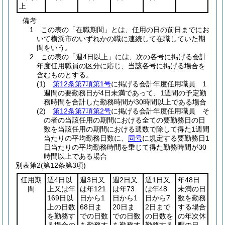
上
備考
1 この表の「在職期間」とは、任用の日の前日までにお
いて横浜市のいずれかの職に連続して在職していた期
間をいう。
2 この表の「週4日以上」には、次の各号に掲げる会計
年度任用職員の区分に応じ、当該各号に掲げる場合を
含むものとする。
(1)
第12条第7項第1号
に掲げる会計年度任用職員 1
週間の要勤務日が4日未満であって、1週間の予定勤
務時間を合計した勤務時間が30時間以上である場合
(2)
第12条第7項第2号
に掲げる会計年度任用職員 そ
の者の当該任用の期間における全ての要勤務日の日
数を当該任用の期間における週数で除して得た1週間
当たりの平均勤務日数に、
同号
に規定する要勤務日1
日当たりの平均勤務時間を乗じて得た勤務時間が30
時間以上である場合
別表第2
(第12条第3項)
任用期
週4日以
週3日又
週2日又
週1日又
年48日
間
上又は年
は年121
は年73
は年48
未満の日
169日以
日から1
日から1
日から7
数を勤務
上の日数
68日ま
20日ま
2日まで
する場合
を勤務す
での日数
での日数
の日数を
の年次休
る場合の
を勤務す
を勤務す
勤務する
暇の日