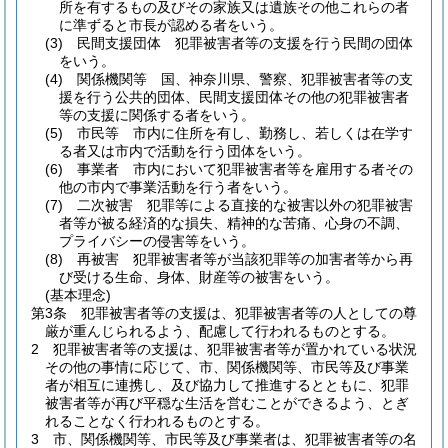
所を有するもの及びその家族又は遺族その他これらの者
に準ずると市長が認める者をいう。
(3)
民間支援団体 犯罪被害者等の支援を行う民間の団体
をいう。
(4)
関係機関等 国、神奈川県、警察、犯罪被害者等の支
援を行う公共的団体、民間支援団体その他の犯罪被害者
等の支援に関係する者をいう。
(5)
市民等 市内に住所を有し、勤務し、若しくは在学す
る者又は市内で活動を行う団体をいう。
(6)
事業者 市内において犯罪被害者等を雇用する者その
他の市内で事業活動を行う者をいう。
(7)
二次被害 犯罪等による直接的な被害以外の犯罪被害
者等が被る経済的な損失、精神的な苦痛、心身の不調、
プライバシーの侵害等をいう。
(8)
再被害 犯罪被害者等が当該犯罪等の加害者等から再
び受ける生命、身体、財産等の被害をいう。
(基本理念)
第3条
犯罪被害者等の支援は、犯罪被害者等の人としての尊
厳が重んじられるよう、配慮して行われるものとする。
2
犯罪被害者等の支援は、犯罪被害者等が置かれている状況
その他の事情に応じて、市、関係機関等、市民等及び事業
者が相互に連携し、及び協力して推進するとともに、犯罪
被害者等が再び平穏な生活を営むことができるよう、とぎ
れることなく行われるものとする。
3
市、関係機関等、市民等及び事業者は、犯罪被害者等の名