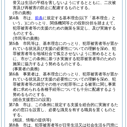
誉又は生活の平穏を害しないようにするとともに、二次被
害及び再被害の防止に配慮するものとする。
(市の責務)
第4条
市は、
前条
に規定する基本理念
(以下「基本理念」と
いう。)
にのっとり、関係機関等との役割分担を踏まえて、
犯罪被害者等の支援のための施策を策定し、及び実施する
ものとする。
(市民等の責務)
第5条
市民等は、基本理念にのっとり、犯罪被害者等が置か
れている状況及び支援の必要性についての理解を深め、犯
罪被害者等を地域社会で孤立させないように努めるととも
に、市がこの条例に基づき実施する犯罪被害者等のための
施策に協力するよう努めるものとする。
(事業者の責務)
第6条
事業者は、基本理念にのっとり、犯罪被害者等が置か
れている状況及び支援の必要性についての理解を深め、犯
罪被害者等の就労その他その犯罪等による被害に関し事業
者に求められる各種手続等についても十分に配慮するよう
努めるものとする。
(総合支援窓口の設置)
第7条
市は、この条例に規定する支援を総合的に実施するた
めの窓口を設置し、必要な識見を有する職員を置くものと
する。
(相談、情報の提供等)
第8条
市は、犯罪被害者等が日常生活又は社会生活を円滑に