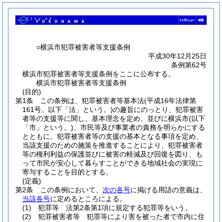
○横浜市犯罪被害者等支援条例
平成30年12月25日
条例第62号
横浜市犯罪被害者等支援条例をここに公布する。
横浜市犯罪被害者等支援条例
(目的)
第1条
この条例は、犯罪被害者等基本法
(平成16年法律第
161号。以下「法」という。)
の趣旨にのっとり、犯罪被害
者等の支援等に関し、基本理念を定め、並びに横浜市
(以下
「市」という。)
、市民等及び事業者の責務を明らかにする
とともに、犯罪被害者等の支援の基本となる事項を定め、
当該支援のための施策を推進することにより、犯罪被害者
等の権利利益の保護並びに被害の軽減及び回復を図り、も
って市民が安心して暮らすことができる地域社会の実現に
寄与することを目的とする。
(定義)
第2条
この条例において、
次の各号
に掲げる用語の意義は、
当該各号
に定めるところによる。
(1)
犯罪等 法第2条第1項に規定する犯罪等をいう。
(2)
犯罪被害者等 犯罪等により害を被った者で市内に住