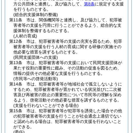
方公共団体と連携し、及び協力して、
第8条
に規定する支援
を行うものとする。
(総合的支援体制の整備)
第11条
市は、関係機関等と連携し、及び協力して、犯罪被
害者等の支援を円滑に行うことができるよう、総合的な支
援体制を整備するものとする。
(人材の育成)
第12条
市は、犯罪被害者等の支援の充実を図るため、犯罪
被害者等の支援を行う人材の育成に関する研修の実施その
他必要な措置を講ずるものとする。
(民間支援団体への支援)
第13条
市は、犯罪被害者等の支援において民間支援団体が
果たす役割の重要性に鑑み、その活動の促進を図るため、
情報の提供その他必要な支援を行うものとする。
(市民等への啓発活動等)
第14条
市は、犯罪被害者等が地域社会で孤立しないように
するため、犯罪被害者等が置かれている状況並びに二次被
害及び再被害の防止の重要性について市民等の理解を深め
るよう、啓発活動その他必要な措置を講ずるものとする。
(支援を行わないことができる場合)
第15条
市は、犯罪被害者等が犯罪等を誘発した場合その他
の犯罪被害者等の支援を行うことが社会通念上適切でない
と認められる場合は、犯罪被害者等の支援を行わないこと
ができる。
(委任)