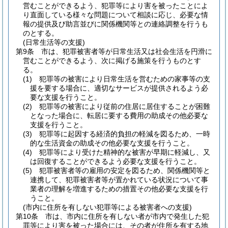
営むことができるよう、犯罪等により害を被ったことによ
り直面している様々な問題について相談に応じ、必要な情
報の提供及び助言並びに関係機関等との連絡調整を行うも
のとする。
(日常生活等の支援)
第9条
市は、犯罪被害者等が日常生活又は社会生活を円滑に
営むことができるよう、次に掲げる施策を行うものとす
る。
(1)
犯罪等の被害により日常生活を営むための家事等の支
援を要する場合に、適切なサービスが提供されるよう必
要な支援を行うこと。
(2)
犯罪等の被害により従前の住居に居住することが困難
となった場合に、転居に要する費用の助成その他必要な
支援を行うこと。
(3)
犯罪等に起因する経済的負担の軽減を図るため、一時
的な生活資金の助成その他必要な支援を行うこと。
(4)
犯罪等により受けた精神的な被害が早期に軽減し、又
は回復することができるよう必要な支援を行うこと。
(5)
犯罪被害者等の雇用の安定を図るため、関係機関等と
連携して、犯罪被害者等が置かれている状況について事
業者の理解を増進するための措置その他必要な支援を行
うこと。
(市内に住所を有しない犯罪等による被害者への支援)
第10条
市は、市内に住所を有しない者が市内で発生した犯
罪等により害を被った場合には、その者が住所を有する地