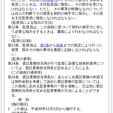
発見したときは、主任監督員に報告し、その指示を受けな
ければならない。
ただし、その事実が軽微なものについて
は自らの判断でその措置を契約の相手方に指示し、その旨
を主任監督員に報告しなければならない。
(監督員による指示の方法)
第12条
監督員は、この規程に基づいて契約の相手方に対し
て必要な指示をするときは、書面により行わなければなら
ない。
(監督の記録)
第13条
監督員は、
第7条
から
前条
までの規定により行った
措置、指示その他の事項を書面に記録しなければならな
い。
(監督の基準)
第14条
委託業務担当局が行う監督に必要な技術的基準につ
いては、委託業務担当局長が定めるところによる。
(この規程の適用等)
第15条
委託業務担当局長が、あらかじめ委託業務の内容又
は契約金額を考慮して認めた委託業務の監督については、
この規程に定める監督事務の一部を省略し、又は別に委託
業務担当局長が定める監督事務の方法によることができ
る。
附
則
(施行期日)
1
この達は、平成30年12月1日から施行する。