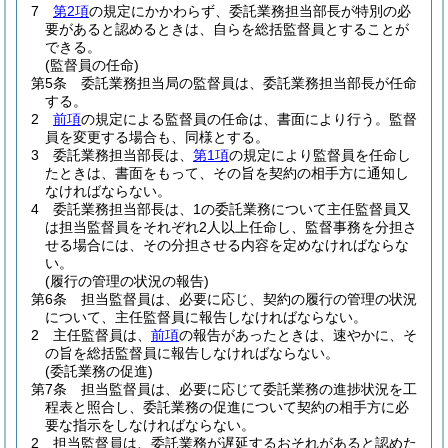
7
第2項
の規定にかかわらず、委託業務担当部長が特別の必
要があると認めるときは、自らを総括監督員とすることが
できる。
(監督員の任命)
第5条
委託業務担当局の監督員は、委託業務担当部長が任命
する。
2
前項
の規定による監督員の任命は、書面により行う。
監督
員を変更する場合も、同様とする。
3
委託業務担当部長は、
第1項
の規定により監督員を任命し
たときは、書面をもって、その旨を契約の相手方に通知し
なければならない。
4
委託業務担当部長は、1の委託業務について主任監督員又
は担当監督員をそれぞれ2人以上任命し、監督事務を分担さ
せる場合には、その分担させる内容を定めなければならな
い。
(履行の管理の状況の報告)
第6条
担当監督員は、必要に応じ、契約の履行の管理の状況
について、主任監督員に報告しなければならない。
2
主任監督員は、
前項
の報告があったときは、速やかに、そ
の旨を総括監督員に報告しなければならない。
(委託業務の促進)
第7条
担当監督員は、必要に応じて委託業務の進捗状況を工
程表と照合し、委託業務の促進について契約の相手方に必
要な指示をしなければならない。
2
担当監督員は、委託業務が遅延するおそれがあると認めた