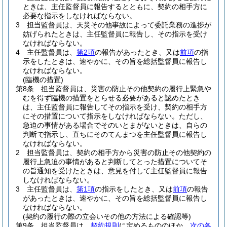
ときは、主任監督員に報告するとともに、契約の相手方に
必要な指示をしなければならない。
3
担当監督員は、天災その他事故によって委託業務の進捗が
妨げられたときは、主任監督員に報告し、その指示を受け
なければならない。
4
主任監督員は、
第2項
の報告があったとき、又は
前項
の指
示をしたときは、速やかに、その旨を総括監督員に報告し
なければならない。
(臨機の措置)
第8条
担当監督員は、災害の防止その他契約の履行上緊急や
むを得ず臨機の措置をとらせる必要があると認めたとき
は、主任監督員に報告してその指示を受け、契約の相手方
にその措置について指示をしなければならない。
ただし、
急迫の事情がある場合でそのいとまがないときは、自らの
判断で指示し、直ちにそのてんまつを主任監督員に報告し
なければならない。
2
担当監督員は、契約の相手方から災害の防止その他契約の
履行上急迫の事情があると判断してとった措置についてそ
の旨通知を受けたときは、意見を付して主任監督員に報告
しなければならない。
3
主任監督員は、
第1項
の指示をしたとき、又は
前項
の報告
があったときは、速やかに、その旨を総括監督員に報告し
なければならない。
(契約の履行の際の立会いその他の方法による確認等)
第9条
担当監督員は、
契約規則
に定めるもののほか、
次の各