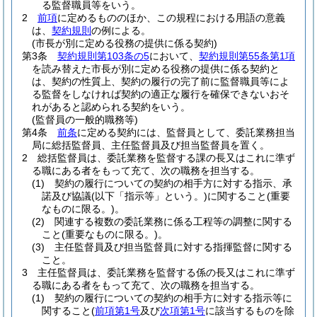
る監督職員等をいう。
2
前項
に定めるもののほか、この規程における用語の意義
は、
契約規則
の例による。
(市長が別に定める役務の提供に係る契約)
第3条
契約規則第103条の5
において、
契約規則第55条第1項
を読み替えた市長が別に定める役務の提供に係る契約と
は、契約の性質上、契約の履行の完了前に監督職員等によ
る監督をしなければ契約の適正な履行を確保できないおそ
れがあると認められる契約をいう。
(監督員の一般的職務等)
第4条
前条
に定める契約には、監督員として、委託業務担当
局に総括監督員、主任監督員及び担当監督員を置く。
2
総括監督員は、委託業務を監督する課の長又はこれに準ず
る職にある者をもって充て、次の職務を担当する。
(1)
契約の履行についての契約の相手方に対する指示、承
諾及び協議
(以下「指示等」という。)
に関すること
(重要
なものに限る。)
。
(2)
関連する複数の委託業務に係る工程等の調整に関する
こと
(重要なものに限る。)
。
(3)
主任監督員及び担当監督員に対する指揮監督に関する
こと。
3
主任監督員は、委託業務を監督する係の長又はこれに準ず
る職にある者をもって充て、次の職務を担当する。
(1)
契約の履行についての契約の相手方に対する指示等に
関すること
(
前項第1号
及び
次項第1号
に該当するものを除