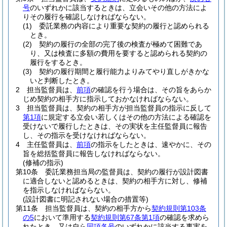
号
のいずれかに該当するときは、立会いその他の方法によ
りその履行を確認しなければならない。
(1)
委託業務の内容により重要な契約の履行と認められる
とき。
(2)
契約の履行の全部の完了後の検査が極めて困難であ
り、又は検査に多額の費用を要すると認められる契約の
履行をするとき。
(3)
契約の履行期間と履行能力よりみてやり直しがきかな
いと判断したとき。
2
担当監督員は、
前項
の確認を行う場合は、その旨をあらか
じめ契約の相手方に指示しておかなければならない。
3
担当監督員は、契約の相手方が担当監督員の指示に反して
第1項
に規定する立会い若しくはその他の方法による確認を
受けないで履行したときは、その実状を主任監督員に報告
し、その指示を受けなければならない。
4
主任監督員は、
前項
の指示をしたときは、速やかに、その
旨を総括監督員に報告しなければならない。
(修補の指示)
第10条
委託業務担当局の監督員は、契約の履行が設計図書
に適合しないと認めるときは、契約の相手方に対し、修補
を指示しなければならない。
(設計図書に明記されない場合の措置等)
第11条
担当監督員は、契約の相手方から
契約規則第103条
の5
において準用する
契約規則第67条第1項
の確認を求めら
れたとき、又は自ら
同項各号
のいずれかに該当する事実を