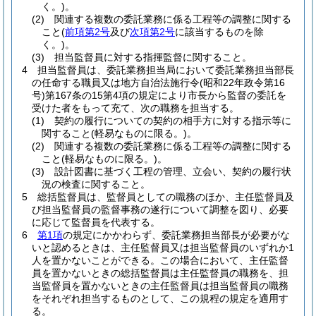
く。)
。
(2)
関連する複数の委託業務に係る工程等の調整に関する
こと
(
前項第2号
及び
次項第2号
に該当するものを除
く。)
。
(3)
担当監督員に対する指揮監督に関すること。
4
担当監督員は、委託業務担当局において委託業務担当部長
の任命する職員又は地方自治法施行令
(昭和22年政令第16
号)
第167条の15第4項の規定により市長から監督の委託を
受けた者をもって充て、次の職務を担当する。
(1)
契約の履行についての契約の相手方に対する指示等に
関すること
(軽易なものに限る。)
。
(2)
関連する複数の委託業務に係る工程等の調整に関する
こと
(軽易なものに限る。)
。
(3)
設計図書に基づく工程の管理、立会い、契約の履行状
況の検査に関すること。
5
総括監督員は、監督員としての職務のほか、主任監督員及
び担当監督員の監督事務の遂行について調整を図り、必要
に応じて監督員を代表する。
6
第1項
の規定にかかわらず、委託業務担当部長が必要がな
いと認めるときは、主任監督員又は担当監督員のいずれか1
人を置かないことができる。
この場合において、主任監督
員を置かないときの総括監督員は主任監督員の職務を、担
当監督員を置かないときの主任監督員は担当監督員の職務
をそれぞれ担当するものとして、この規程の規定を適用す
る。