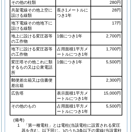
その他の柱類
280円
共架電線その他上空に
長さ1メートルに
28円
設ける線類
つき1年
地下電線その他地下に
17円
設ける線類
地上に設ける変圧器等
1個につき1年
2,700円
の工作物
地下に設ける変圧器等
占用面積1平方メ
1,700円
の工作物
ートルにつき1年
変圧塔その他これに類
1個につき1年
5,500円
するもの又は公衆電話
所
郵便差出箱又は信書便
2,300円
差出箱
広告塔
表示面積1平方メ
15,000円
ートルにつき1年
その他のもの
占用面積1平方メ
5,500円
ートルにつき1年
(備考)
1 「第一種電柱」とは電柱(当該電柱に設置される変圧
器を含む。以下同じ。)のうち3条以下の電線(当該電柱