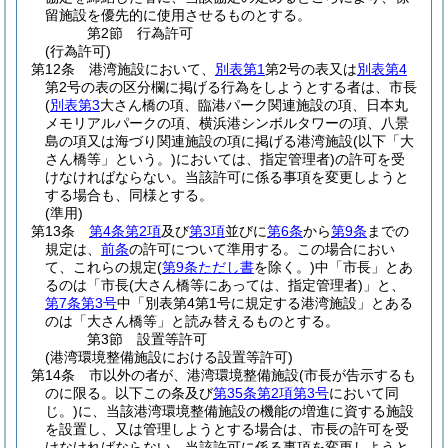
留施設を優先的に使用させるものとする。
第2節
行為許可
(行為許可)
第12条
港湾施設において、
別表第1
第2号の表又は
別表第4
第2号の表の区分欄に掲げる行為をしようとする者は、市長
(
別表第3
大さん橋の項、臨港パーク関連施設の項、日本丸
メモリアルパークの項、横浜港シンボルタワーの項、八景
島の項又は海づり関連施設の項に掲げる港湾施設
(以下「大
さん橋等」という。)
においては、指定管理者)
の許可を受
けなければならない。
当該許可に係る事項を変更しようと
する場合も、同様とする。
(準用)
第13条
第4条第2項
及び
第3項
並びに
第6条
から
第9条
までの
規定は、
前条
の許可について準用する。
この場合におい
て、これらの規定
(
第9条ただし書
を除く。)
中「市長」とあ
るのは「市長
(大さん橋等にあっては、指定管理者)
」と、
第7条第3号
中「別表第4第1号に規定する港湾施設」とある
のは「大さん橋等」と読み替えるものとする。
第3節
設置等許可
(港湾環境整備施設における設置等許可)
第14条
市以外の者が、港湾環境整備施設
(市長が告示するも
のに限る。以下この条及び
第35条第2項第3号
において同
じ。)
に、当該港湾環境整備施設の機能の増進に資する施設
を設置し、又は管理しようとする場合は、市長の許可を受
けなければならない。
当該許可に係る事項を変更しようと