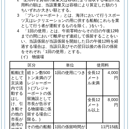
用料の額は、当該重量又は容積により算定した額のう
ちいずれか大きい額とする。
3 「プレジャーボート」とは、海洋において行うスポー
ツ又はレクリエーションの用に供する船舶(これらを業
として行う者が運航するものを除く。)をいう。
4 「1回の使用」とは、午前零時からその日の午後12時
までの間において離岸せず連続して係留することをい
い、当該係留が当該係留を開始した日の午後12時を経
過する場合は、当該日及びその翌日以後の各日の係留
をそれぞれ「1回の使用」とする。
(イ) 物揚場
区分
単位
使用料
船舶
(主
総トン数500
1回の使用につき
全長12
4,000
として
トン未満のプ
メート
円
京浜港
レジャーボー
ル未満
内で活
ト
(プレジャ
動する
ーボートの係
はし
留施設として
全長12
8,000
け、引
市長が告示す
メート
円
き船そ
る物揚場に係
ル以上
の他の
留する場合に
市長が
限る。)
港湾の
その他の船舶
1回の係留時間が
11円15銭