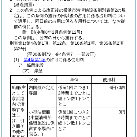
(経過措置)
2
この条例による改正後の横浜市港湾施設条例別表第2の規
定は、この条例の施行の日以後の占用に係る占用料につい
て適用し、同日前の占用に係る占用料については、なお従
前の例による。
附
則
(令和8年2月
条例第12号)
この条例は、公布の日から施行する。
別表第1
(第4条第1項、第12条、第18条第1項、第35条第2項
第2号)
(平30条例79・令4条例7・一部改正)
(1)
第4条第1項
の許可に係る使用料
ア 係留施設
(ア) 岸壁
区分
単位
使用料
船舶
(主
内国航路定期
係留1回につき1
6円70銭
として
客船
2時間までごとに
京浜港
総トン数1トンご
内で活
とに
動する
小型油槽船
係留1回につき2
3円
はし
(小型油槽船
4時間までごとに
け、引
係留施設に係
総トン数1トンご
き船そ
留する場合に
とに
の他の
限る。)
市長が