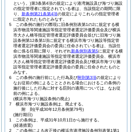
という。)
第3条第4項の規定により港湾施設及び海づり施設
の指定管理者に指定されている者は、当該指定の期間に限
り、
新条例第21条第4項
の規定によりこれらの指定管理者
に指定されたものとみなす。
5
この条例の施行の際現に旧条例別表第1の2に規定する横
浜市物流等関連施設等指定管理者選定評価委員会及び横浜
市大さん橋等指定管理者選定評価委員会並びに旧海づり施
設条例第12条第1項に規定する横浜市海づり施設等指定管
理者選定評価委員会の委員に任命されている者は、当該任
命に係る任期に限り、それぞれ
新条例別表第5
に規定する横
浜市物流等関連施設等指定管理者選定評価委員会、横浜市
大さん橋等指定管理者選定評価委員会及び横浜市海づり施
設等指定管理者選定評価委員会の委員に任命されたものと
みなす。
6
この条例の施行前にした行為及び
附則第3項
の規定により
なお従前の例によることとされる場合におけるこの条例の
施行後にした行為に対する罰則の適用については、なお従
前の例による。
(横浜市海づり施設条例の廃止)
7
横浜市海づり施設条例は、廃止する。
附
則
(平成30年12月
条例第79号)
(施行期日)
1
この条例は、平成31年10月1日から施行する。
(経過措置)
2
この条例による改正後の横浜市港湾施設条例別表第1第1