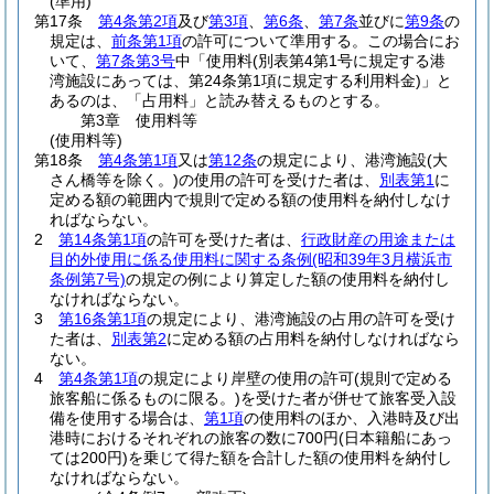
(準用)
第17条
第4条第2項
及び
第3項
、
第6条
、
第7条
並びに
第9条
の
規定は、
前条第1項
の許可について準用する。
この場合にお
いて、
第7条第3号
中「使用料
(別表第4第1号に規定する港
湾施設にあっては、第24条第1項に規定する利用料金)
」と
あるのは、「占用料」と読み替えるものとする。
第3章
使用料等
(使用料等)
第18条
第4条第1項
又は
第12条
の規定により、港湾施設
(大
さん橋等を除く。)
の使用の許可を受けた者は、
別表第1
に
定める額の範囲内で規則で定める額の使用料を納付しなけ
ればならない。
2
第14条第1項
の許可を受けた者は、
行政財産の用途または
目的外使用に係る使用料に関する条例
(昭和39年3月横浜市
条例第7号)
の規定の例により算定した額の使用料を納付し
なければならない。
3
第16条第1項
の規定により、港湾施設の占用の許可を受け
た者は、
別表第2
に定める額の占用料を納付しなければなら
ない。
4
第4条第1項
の規定により岸壁の使用の許可
(規則で定める
旅客船に係るものに限る。)
を受けた者が併せて旅客受入設
備を使用する場合は、
第1項
の使用料のほか、入港時及び出
港時におけるそれぞれの旅客の数に700円
(日本籍船にあっ
ては200円)
を乗じて得た額を合計した額の使用料を納付し
なければならない。