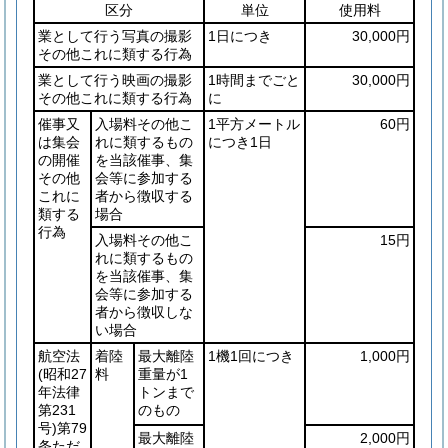
区分
単位
使用料
業として行う写真の撮影
1日につき
30,000円
その他これに類する行為
業として行う映画の撮影
1時間までごと
30,000円
その他これに類する行為
に
催事又
入場料その他こ
1平方メートル
60円
は集会
れに類するもの
につき1日
の開催
を当該催事、集
その他
会等に参加する
これに
者から徴収する
類する
場合
行為
入場料その他こ
15円
れに類するもの
を当該催事、集
会等に参加する
者から徴収しな
い場合
航空法
着陸
最大離陸
1機1回につき
1,000円
(昭和27
料
重量が1
年法律
トンまで
第231
のもの
号)
第79
最大離陸
2,000円
条ただ