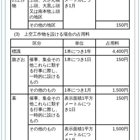
物
ふ頭、大黒ふ頭
き1月
又は南本牧ふ頭
の地区
その他の地区
150円
(3) 上空工作物を設ける場合の占用料
区分
単位
占用料
標識
1本につき1年
4,400円
旗ざお
催事、集会その
1本につき1日
150円
他これらに類す
る行事に際し、
一時的に設ける
もの
その他のもの
1本につき1月
1,500円
幕
催事、集会その
表示面積1平方
150円
他これらに類す
メートルにつ
る行事に際し、
き1日
一時的に設ける
もの
その他のもの
表示面積1平方
1,500円
メートルにつ
き1月