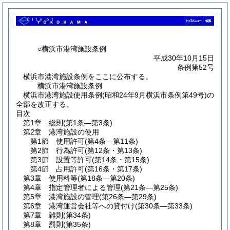
○横浜市港湾施設条例
平成30年10月15日
条例第52号
横浜市港湾施設条例をここに公布する。
横浜市港湾施設条例
横浜市港湾施設使用条例(昭和24年9月横浜市条例第49号)の
全部を改正する。
目次
第1章
総則
(第1条―第3条)
第2章
港湾施設の使用
第1節
使用許可
(第4条―第11条)
第2節
行為許可
(第12条・第13条)
第3節
設置等許可
(第14条・第15条)
第4節
占用許可
(第16条・第17条)
第3章
使用料等
(第18条―第20条)
第4章
指定管理者による管理
(第21条―第25条)
第5章
港湾施設の管理
(第26条―第29条)
第6章
港湾運営会社等への貸付け
(第30条―第33条)
第7章
雑則
(第34条)
第8章
罰則
(第35条)