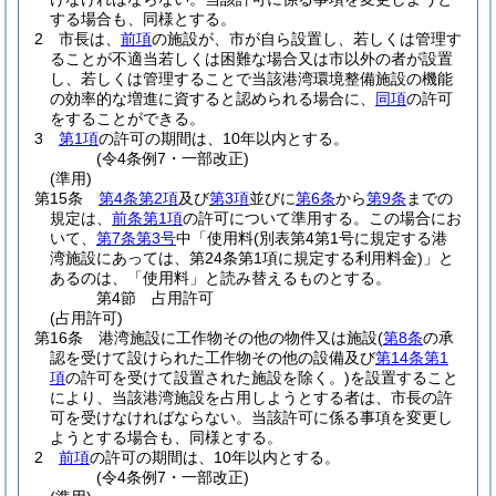
する場合も、同様とする。
2
市長は、
前項
の施設が、市が自ら設置し、若しくは管理す
ることが不適当若しくは困難な場合又は市以外の者が設置
し、若しくは管理することで当該港湾環境整備施設の機能
の効率的な増進に資すると認められる場合に、
同項
の許可
をすることができる。
3
第1項
の許可の期間は、10年以内とする。
(令4条例7・一部改正)
(準用)
第15条
第4条第2項
及び
第3項
並びに
第6条
から
第9条
までの
規定は、
前条第1項
の許可について準用する。
この場合にお
いて、
第7条第3号
中「使用料
(別表第4第1号に規定する港
湾施設にあっては、第24条第1項に規定する利用料金)
」と
あるのは、「使用料」と読み替えるものとする。
第4節
占用許可
(占用許可)
第16条
港湾施設に工作物その他の物件又は施設
(
第8条
の承
認を受けて設けられた工作物その他の設備及び
第14条第1
項
の許可を受けて設置された施設を除く。)
を設置すること
により、当該港湾施設を占用しようとする者は、市長の許
可を受けなければならない。
当該許可に係る事項を変更し
ようとする場合も、同様とする。
2
前項
の許可の期間は、10年以内とする。
(令4条例7・一部改正)