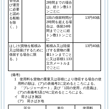
管理及
2時間までの場合
び運営
は、総トン数1ト
に必要
ンごとに
と認め
1回の係留時間が
13円40銭
る船舶
2時間を超える場
を除
合は、係留24時
く。)
間までごとに総
トン数1トンごと
に
はしけ
(貨物を船積み
船積み又は陸揚
13円40銭
又は陸揚げするために
げする貨物の重
係留する場合に限
量1トンまでごと
る。)
に又は容積1.133
立方メートルま
でごとに
(備考)
1 使用料を貨物の重量又は容積により徴収する場合の使
用料の額は、(ア)の表備考2に定めるところによる。
2 「プレジャーボート」及び「1回の使用」の意義は、
(ア)の表備考3及び4に定めるところによる。
イ 荷さばき施設
(ア) 荷さばき地
区分
単位
使用料