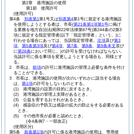
第2章
港湾施設の使用
第1節
使用許可
(使用許可)
第4条
別表第1
第1号又は
別表第4
第1号に規定する港湾施設
を使用しようとする者は、市長
(
第21条第1項第1号
に掲げ
る業務を地方自治法
(昭和22年法律第67号)
第244条の2第3
項に規定する指定管理者
(以下「指定管理者」という。)
に
行わせる場合にあっては、当該指定管理者。
次項
及び
第3
項
、
第5条第3項
及び
第4項
、
第7条
、
第8条
、
第9条本文
並び
に
第26条
において同じ。)
の許可を受けなければならない。
当該許可に係る事項を変更しようとする場合も、同様とす
る。
2
市長は、
前項
の許可に港湾施設の管理上必要な条件を付け
ることができる。
3
市長は、港湾施設の使用が次のいずれかに該当する場合
は、
第1項
の許可をしないものとする。
(1)
港湾施設の設置の目的に反するとき。
(2)
港湾施設の管理上支障があるとき。
(3)
公益を害するおそれがあるとき。
(4)
感染症の予防又は感染の拡大の防止をする必要がある
とき。
(5)
その他市長が必要と認めたとき。
(令4条例7・一部改正)
(使用区分)
第5条
前条第1項
の許可に係る港湾施設の使用は、専用使