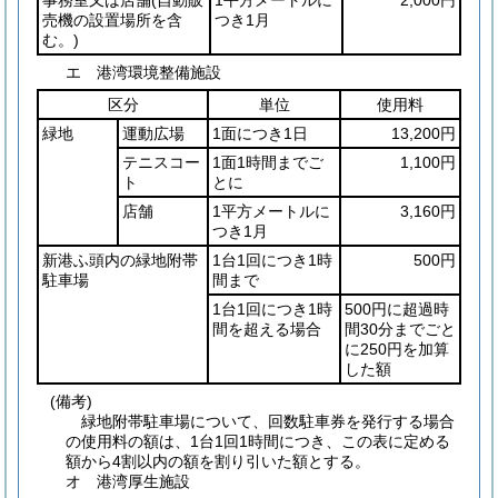
売機の設置場所を含
つき1月
む。)
エ 港湾環境整備施設
区分
単位
使用料
緑地
運動広場
1面につき1日
13,200円
テニスコー
1面1時間までご
1,100円
ト
とに
店舗
1平方メートルに
3,160円
つき1月
新港ふ頭内の緑地附帯
1台1回につき1時
500円
駐車場
間まで
1台1回につき1時
500円に超過時
間を超える場合
間30分までごと
に250円を加算
した額
(備考)
緑地附帯駐車場について、回数駐車券を発行する場合
の使用料の額は、1台1回1時間につき、この表に定める
額から4割以内の額を割り引いた額とする。
オ 港湾厚生施設