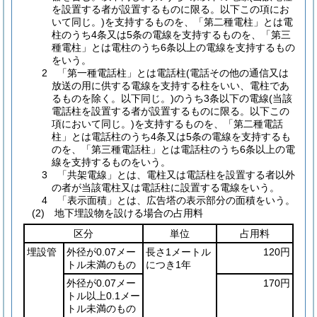
を設置する者が設置するものに限る。以下この項にお
いて同じ。)を支持するものを、「第二種電柱」とは電
柱のうち4条又は5条の電線を支持するものを、「第三
種電柱」とは電柱のうち6条以上の電線を支持するもの
をいう。
2 「第一種電話柱」とは電話柱(電話その他の通信又は
放送の用に供する電線を支持する柱をいい、電柱であ
るものを除く。以下同じ。)のうち3条以下の電線(当該
電話柱を設置する者が設置するものに限る。以下この
項において同じ。)を支持するものを、「第二種電話
柱」とは電話柱のうち4条又は5条の電線を支持するも
のを、「第三種電話柱」とは電話柱のうち6条以上の電
線を支持するものをいう。
3 「共架電線」とは、電柱又は電話柱を設置する者以外
の者が当該電柱又は電話柱に設置する電線をいう。
4 「表示面積」とは、広告塔の表示部分の面積をいう。
(2) 地下埋設物を設ける場合の占用料
区分
単位
占用料
埋設管
外径が0.07メー
長さ1メートル
120円
トル未満のもの
につき1年
外径が0.07メー
170円
トル以上0.1メー
トル未満のもの