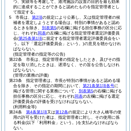
つ、実績等を考慮して、港湾施設の設置の目的を最も効果
的に達成することができると認めたものを指定管理者とし
て指定する。
5
市長は、
第2項
の規定により公募し、又は指定管理者の候
補者を選定しようとする場合は、特別の事情があると認め
るときを除き、
別表第5
の右欄に掲げる担任事務の区分に応
じ、それぞれ
同表
の左欄に掲げる指定管理者選定評価委員
会
(
第25条第1項
に規定する指定管理者選定評価委員会をい
う。以下「選定評価委員会」という。)
の意見を聴かなけれ
ばならない。
(指定管理者の指定等の公告)
第22条
市長は、指定管理者の指定をしたとき、及びその指
定を取り消したときは、遅滞なく、その旨を公告しなけれ
ばならない。
(管理の業務の評価)
第23条
指定管理者は、市長が特別の事情があると認める場
合を除き、その指定の期間において、
第21条第1項各号
に
掲げる管理に関する業務について、
別表第5
の右欄に掲げる
担任事務の区分に応じ、それぞれ
同表
の左欄に掲げる選定
評価委員会の評価を受けなければならない。
(利用料金等)
第24条
第4条第1項
又は
第12条
の規定により大さん橋等の使
用の許可を受けた者は、指定管理者に対し、その使用に係
る料金
(以下「利用料金」という。)
を支払わなければなら
ない。