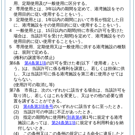
用、定期使用及び一般使用に区分する。
2
専用使用とは、3年以内の期間を定めて、港湾施設をその
使用目的に従い使用することをいう。
3
定期使用とは、1年以内の期間において市長が指定した日
に、港湾施設をその使用目的に従い使用することをいう。
4
一般使用とは、15日以内の期間
(特に市長の許可を受けた
場合は、当該許可を受けた期間)
を定めて、港湾施設をその
使用目的に従い使用することをいう。
5
専用使用、定期使用又は一般使用に供する港湾施設の種類
は、規則で定める。
(権利の譲渡等の禁止)
第6条
第4条第1項
の許可を受けた者
(以下「使用者」とい
う。)
は、当該許可に係る権利を譲渡し、若しくは担保に供
し、又は当該許可に係る港湾施設を第三者に使用させては
ならない。
(使用許可の取消し等)
第7条
市長は、次のいずれかに該当する場合は、当該許可を
取り消し、若しくはこれを変更し、又はその他の必要な措
置を講ずることができる。
(1)
第4条第3項各号
のいずれかに該当するに至ったとき。
(2)
当該許可の申請に不正があったとき。
(3)
指定の期間内に使用料
(
別表第4
第1号に規定する港湾
施設にあっては、
第24条第1項
に規定する利用料金)
を納
付しないとき。
(4)
この条例又はこの条例の規定による命令に違反したと