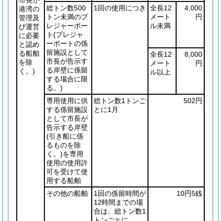
総トン数500
1回の使用につき
全長12
4,000
港湾の
トン未満のプ
メート
円
管理及
レジャーボー
ル未満
び運営
ト
(プレジャ
に必要
ーボートの係
と認め
留施設として
る船舶
全長12
8,000
市長が告示す
を除
メート
円
る岸壁に係留
く。)
ル以上
する場合に限
る。)
専用使用に供
総トン数1トンご
502円
する係留施設
とに1月
として市長が
告示する岸壁
(引き船に係
るものを除
く。)
を専用
使用の使用許
可を受けて使
用する船舶
その他の船舶
1回の係留時間が
10円5銭
12時間までの場
合は、総トン数1
トンごとに