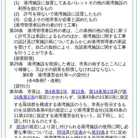
(1)
港湾施設に放置してあるパレットその他の港湾施設の
利用を妨げるもの
(2)
許可を得ないで港湾施設に設置したもの
(3)
公益上その他市長が必要と認めたもの
(港湾管理者以外の者の行う工事)
第28条
港湾管理者以外の者は、この条例の他の規定に基づ
く許可又は承認によるもののほか、港湾施設に関する工事
の設計及び実施計画についてあらかじめ港湾管理者の承認
を受けて、自己の負担により、当該港湾施設に関する工事
を行うことができる。
(損害賠償)
第29条
港湾施設を毀損した者は、市長の命ずるところによ
り補修し、又はその損害を賠償しなければならない。
第6章
港湾運営会社等への貸付け
(令4条例7・改称)
(貸付け)
第30条
市長は、
第4条第1項
、
第12条
、
第14条第1項
及び
第
16条第1項
の規定にかかわらず、法第43条の11第1項に規定
ふ
する
頭群を構成する港湾施設のうち、市長が告示するも
埠
のを法第55条第4項の規定により港湾運営会社
(法第43条の
11第12項に規定する港湾運営会社をいう。以下同じ。)
に
貸し付けるものとする。
2
前項
の規定により貸し付けられる港湾施設の使用に関し必
要な事項については、
同項
及び
次条
から
第33条
までに定め
るもののほか、港湾運営会社と締結する当該港湾施設に係