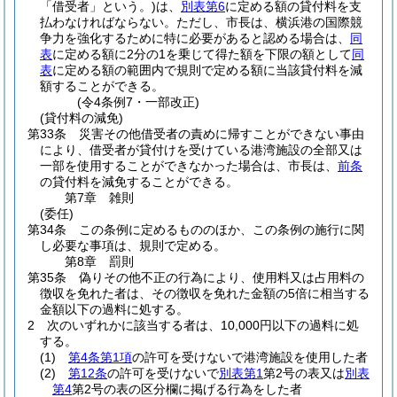
「借受者」という。)
は、
別表第6
に定める額の貸付料を支
払わなければならない。
ただし、市長は、横浜港の国際競
争力を強化するために特に必要があると認める場合は、
同
表
に定める額に2分の1を乗じて得た額を下限の額として
同
表
に定める額の範囲内で規則で定める額に当該貸付料を減
額することができる。
(令4条例7・一部改正)
(貸付料の減免)
第33条
災害その他借受者の責めに帰すことができない事由
により、借受者が貸付けを受けている港湾施設の全部又は
一部を使用することができなかった場合は、市長は、
前条
の貸付料を減免することができる。
第7章
雑則
(委任)
第34条
この条例に定めるもののほか、この条例の施行に関
し必要な事項は、規則で定める。
第8章
罰則
第35条
偽りその他不正の行為により、使用料又は占用料の
徴収を免れた者は、その徴収を免れた金額の5倍に相当する
金額以下の過料に処する。
2
次のいずれかに該当する者は、10,000円以下の過料に処
する。
(1)
第4条第1項
の許可を受けないで港湾施設を使用した者
(2)
第12条
の許可を受けないで
別表第1
第2号の表又は
別表
第4
第2号の表の区分欄に掲げる行為をした者