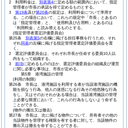
2
利用料金は、
別表第4
に定める額の範囲内において、指定
管理者が市長の承認を得て定めるものとする。
3
第19条
及び
第20条
の規定は、利用料金について準用す
る。
この場合において、これらの規定中「市長」とあるの
は「指定管理者」と、「使用料及び占用料」とあるのは
「利用料金」と読み替えるものとする。
(指定管理者選定評価委員会)
第25条
別表第5
の右欄に掲げる担任事務を行うため、それ
ぞれ
同表
の左欄に掲げる指定管理者選定評価委員会を置
く。
2
選定評価委員会は、それぞれ市長が任命する委員10人以
内をもって組織する。
3
前項
に定めるもののほか、選定評価委員会の組織及び運営
に関し必要な事項は、市長が定める。
第5章
港湾施設の管理
(利用の制限)
第26条
市長は、港湾施設を利用する者が当該港湾施設の機
能を損なう行為、他人の迷惑になる行為その他危険な行為
をし、又はそのおそれがある場合は、当該港湾施設の管理
上必要な限度において、これらの行為をしないよう命ずる
ことができる。
(物件の搬出又は撤去)
第27条
市長は、次に掲げる物件について、所有者その他の
当該物件を管理する権限を有する者に対して、当該物件の
搬出又は撤去を命ずることができる。