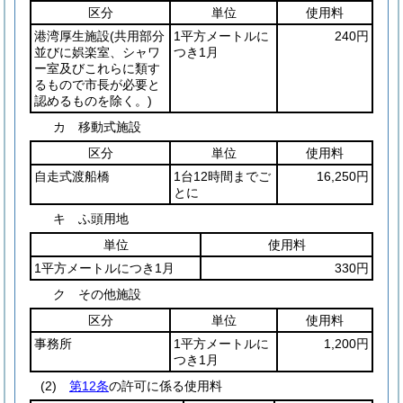
区分
単位
使用料
港湾厚生施設
(共用部分
1平方メートルに
240円
並びに娯楽室、シャワ
つき1月
ー室及びこれらに類す
るもので市長が必要と
認めるものを除く。)
カ 移動式施設
区分
単位
使用料
自走式渡船橋
1台12時間までご
16,250円
とに
キ ふ頭用地
単位
使用料
1平方メートルにつき1月
330円
ク その他施設
区分
単位
使用料
事務所
1平方メートルに
1,200円
つき1月
(2)
第12条
の許可に係る使用料