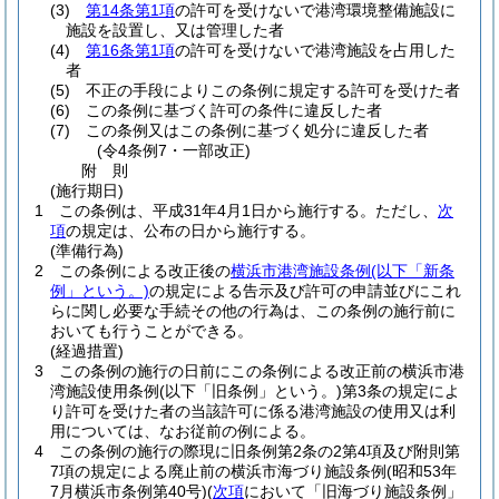
(3)
第14条第1項
の許可を受けないで港湾環境整備施設に
施設を設置し、又は管理した者
(4)
第16条第1項
の許可を受けないで港湾施設を占用した
者
(5)
不正の手段によりこの条例に規定する許可を受けた者
(6)
この条例に基づく許可の条件に違反した者
(7)
この条例又はこの条例に基づく処分に違反した者
(令4条例7・一部改正)
附
則
(施行期日)
1
この条例は、平成31年4月1日から施行する。
ただし、
次
項
の規定は、公布の日から施行する。
(準備行為)
2
この条例による改正後の
横浜市港湾施設条例
(以下「新条
例」という。)
の規定による告示及び許可の申請並びにこれ
らに関し必要な手続その他の行為は、この条例の施行前に
おいても行うことができる。
(経過措置)
3
この条例の施行の日前にこの条例による改正前の横浜市港
湾施設使用条例
(以下「旧条例」という。)
第3条の規定によ
り許可を受けた者の当該許可に係る港湾施設の使用又は利
用については、なお従前の例による。
4
この条例の施行の際現に旧条例第2条の2第4項及び附則第
7項の規定による廃止前の横浜市海づり施設条例
(昭和53年
7月横浜市条例第40号)
(
次項
において「旧海づり施設条例」