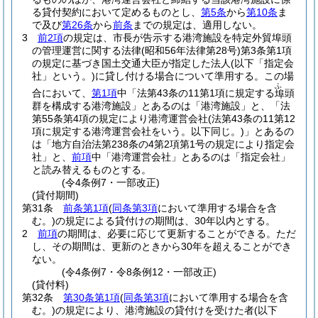
る貸付契約において定めるものとし、
第5条
から
第10条
ま
で及び
第26条
から
前条
までの規定は、適用しない。
3
前2項
の規定は、市長が告示する港湾施設を特定外貿埠頭
の管理運営に関する法律
(昭和56年法律第28号)
第3条第1項
の規定に基づき国土交通大臣が指定した法人
(以下「指定会
社」という。)
に貸し付ける場合について準用する。
この場
ふ
合において、
第1項
中「法第43条の11第1項に規定する
頭
埠
群を構成する港湾施設」とあるのは「港湾施設」と、「法
第55条第4項の規定により港湾運営会社
(法第43条の11第12
項に規定する港湾運営会社をいう。以下同じ。)
」とあるの
は「地方自治法第238条の4第2項第1号の規定により指定会
社」と、
前項
中「港湾運営会社」とあるのは「指定会社」
と読み替えるものとする。
(令4条例7・一部改正)
(貸付期間)
第31条
前条第1項
(
同条第3項
において準用する場合を含
む。)
の規定による貸付けの期間は、30年以内とする。
2
前項
の期間は、必要に応じて更新することができる。
ただ
し、その期間は、更新のときから30年を超えることができ
ない。
(令4条例7・令8条例12・一部改正)
(貸付料)
第32条
第30条第1項
(
同条第3項
において準用する場合を含
む。)
の規定により、港湾施設の貸付けを受けた者
(以下