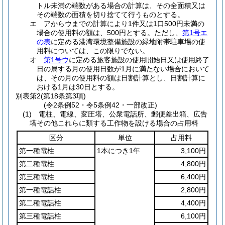
トル未満の端数がある場合の計算は、その全面積又は
その端数の面積を切り捨てて行うものとする。
エ アからウまでの計算により1件又は1口500円未満の
場合の使用料の額は、500円とする。ただし、
第1号エ
の表
に定める港湾環境整備施設の緑地附帯駐車場の使
用料については、この限りでない。
オ
第1号ウ
に定める旅客施設の使用開始日又は使用終了
日の属する月の使用日数が1月に満たない場合において
は、その月の使用料の額は日割計算とし、日割計算に
おける1月は30日とする。
別表第2
(第18条第3項)
(令2条例52・令5条例42・一部改正)
(1) 電柱、電線、変圧塔、公衆電話所、郵便差出箱、広告
塔その他これらに類する工作物を設ける場合の占用料
区分
単位
占用料
第一種電柱
1本につき1年
3,100円
第二種電柱
4,800円
第三種電柱
6,400円
第一種電話柱
2,800円
第二種電話柱
4,400円
第三種電話柱
6,100円