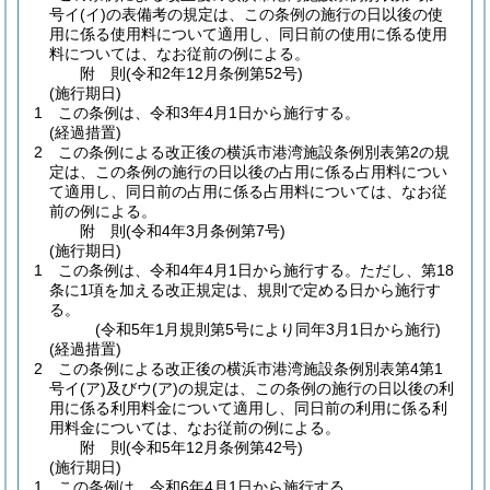
号イ
(イ)
の表備考の規定は、この条例の施行の日以後の使
用に係る使用料について適用し、同日前の使用に係る使用
料については、なお従前の例による。
附
則
(令和2年12月
条例第52号)
(施行期日)
1
この条例は、令和3年4月1日から施行する。
(経過措置)
2
この条例による改正後の横浜市港湾施設条例別表第2の規
定は、この条例の施行の日以後の占用に係る占用料につい
て適用し、同日前の占用に係る占用料については、なお従
前の例による。
附
則
(令和4年3月
条例第7号)
(施行期日)
1
この条例は、令和4年4月1日から施行する。
ただし、第18
条に1項を加える改正規定は、規則で定める日から施行す
る。
(令和5年1月規則第5号により同年3月1日から施行)
(経過措置)
2
この条例による改正後の横浜市港湾施設条例別表第4第1
号イ
(ア)
及びウ
(ア)
の規定は、この条例の施行の日以後の利
用に係る利用料金について適用し、同日前の利用に係る利
用料金については、なお従前の例による。
附
則
(令和5年12月
条例第42号)
(施行期日)
1
この条例は、令和6年4月1日から施行する。