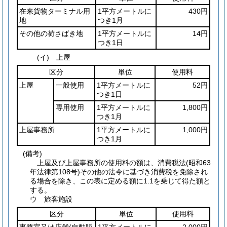
在来貨物ターミナル用
1平方メートルに
430円
地
つき1月
その他の荷さばき地
1平方メートルに
14円
つき1日
(イ) 上屋
区分
単位
使用料
上屋
一般使用
1平方メートルに
52円
つき1日
専用使用
1平方メートルに
1,800円
つき1月
上屋事務所
1平方メートルに
1,000円
つき1月
(備考)
上屋及び上屋事務所の使用料の額は、消費税法(昭和63
年法律第108号)その他の法令に基づき消費税を免除され
る場合を除き、この表に定める額に1.1を乗じて得た額と
する。
ウ 旅客施設
区分
単位
使用料
事務室又は店舗
(自動販
1平方メートルに
2,000円