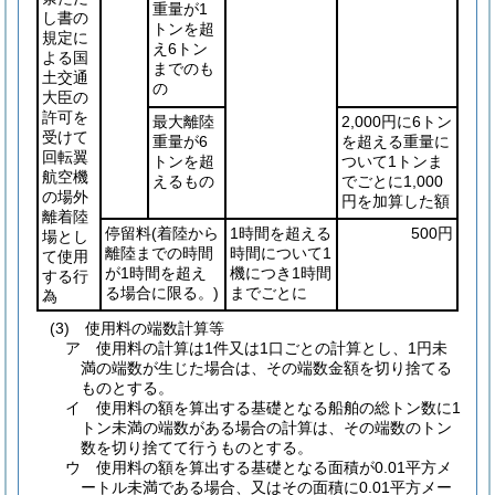
重量が1
し書の
トンを超
規定に
え6トン
よる国
までのも
土交通
の
大臣の
許可を
最大離陸
2,000円に6トン
受けて
重量が6
を超える重量に
回転翼
トンを超
ついて1トンま
航空機
えるもの
でごとに1,000
の場外
円を加算した額
離着陸
停留料
(着陸から
1時間を超える
500円
場とし
離陸までの時間
時間について1
て使用
が1時間を超え
機につき1時間
する行
る場合に限る。)
までごとに
為
(3) 使用料の端数計算等
ア 使用料の計算は1件又は1口ごとの計算とし、1円未
満の端数が生じた場合は、その端数金額を切り捨てる
ものとする。
イ 使用料の額を算出する基礎となる船舶の総トン数に1
トン未満の端数がある場合の計算は、その端数のトン
数を切り捨てて行うものとする。
ウ 使用料の額を算出する基礎となる面積が0.01平方メ
ートル未満である場合、又はその面積に0.01平方メー