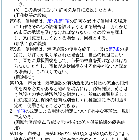
き。
(5)
この条例に基づく許可の条件に違反したとき。
(工作物等の設備)
第8条
使用者は、
第4条第1項
の許可を受けて使用する場所
に工作物その他の設備を設けようとする場合は、あらかじ
め市長の承認を受けなければならない。
その設備を廃止
し、又は変更しようとする場合も、同様とする。
(原状回復の義務)
第9条
使用者は、港湾施設の使用を終了し、又は
第7条
の規
定により許可が取り消された場合は、自己の負担におい
て、直ちに原状回復をして、市長の検査を受けなければな
らない。
ただし、市長が原状回復をする必要がないと認め
る場合は、この限りでない。
(用途指定)
第10条
市長は、港湾施設の有効活用又は貨物の流通の円滑
化を図る必要があると認める場合には、係留施設、荷さば
き施設その他の港湾施設を指定して、船舶の種類別若しく
は航路別又は貨物の仕向地別若しくは種類別にその用途を
定め、使用させることができる。
2
前項
の規定による用途の指定について必要な事項は、規則
で定める。
(国際旅客船拠点形成港湾の指定に係る係留施設の優先使
用)
第11条
市長は、法第50条の18第1項又は第3項の規定により
協定を締結した者に、当該協定の定めるところにより、係