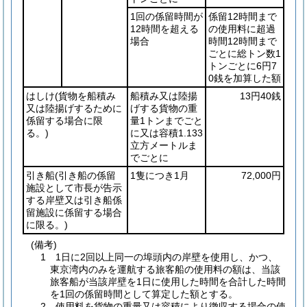
1回の係留時間が
係留12時間まで
12時間を超える
の使用料に超過
場合
時間12時間まで
ごとに総トン数1
トンごとに6円7
0銭を加算した額
はしけ
(貨物を船積み
船積み又は陸揚
13円40銭
又は陸揚げするために
げする貨物の重
係留する場合に限
量1トンまでごと
る。)
に又は容積1.133
立方メートルま
でごとに
引き船
(引き船の係留
1隻につき1月
72,000円
施設として市長が告示
する岸壁又は引き船係
留施設に係留する場合
に限る。)
(備考)
1 1日に2回以上同一の埠頭内の岸壁を使用し、かつ、
東京湾内のみを運航する旅客船の使用料の額は、当該
旅客船が当該岸壁を1日に使用した時間を合計した時間
を1回の係留時間として算定した額とする。
2 使用料を貨物の重量又は容積により徴収する場合の使