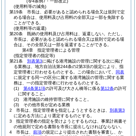
(令4条例7・一部改正)
(使用料等の減免)
第19条
市長は、必要があると認められる場合又は規則で定
める場合は、使用料及び占用料の全部又は一部を免除する
ことができる。
(使用料等の返還)
第20条
既納の使用料及び占用料は、返還しない。
ただし、
市長は、必要があると認められる場合又は規則で定める場
合は、その全部又は一部を返還することができる。
第4章
指定管理者による管理
(指定管理者の指定等)
第21条
別表第3
に掲げる港湾施設の管理に関する次に掲げ
る業務は、地方自治法第244条の2第3項の規定により、指
定管理者に行わせるものとする。
この場合において、
同表
に規定する同一の区分に属する港湾施設の管理に関する業
務は、一の指定管理者に行わせるものとする。
(1)
第4条第1項
の許可及び大さん橋等に係る
第12条
の許可
に関すること。
(2)
港湾施設の維持管理に関すること。
(3)
その他市長が定める業務
2
市長は、指定管理者を指定しようとするときは、
別表第3
に定める方法により選定するものとする。
3
指定管理者の指定を受けようとするものは、事業計画書そ
の他規則で定める書類を市長に提出しなければならない。
4
市長は、
前項
の規定により提出された書類を審査し、か