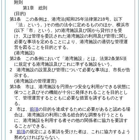
附則
第1章
総則
(目的)
第1条
この条例は、港湾法
(昭和25年法律第218号。以下
「法」という。)
その他の法令に定めるもののほか、横浜市
(以下「市」という。)
の港湾施設及び国から貸付けを受
け、又は管理を委託された港湾施設の利用及び管理に関し
必要な事項を定めることにより、港湾施設の適切な管理運
営を図ることを目的とする。
(港湾施設)
第2条
この条例において「港湾施設」とは、法第2条第5項
に規定する港湾施設及びこれに準ずる施設をいう。
2
港湾施設の設置及び管理について必要な事項は、市長が告
示する。
(港湾施設の管理運営)
第3条
市は、港湾施設を円滑かつ安全な利用ができる状態に
保つこと及びその機能が十分に発揮されることを目的とし
て、管理運営するとともに必要な措置を講ずるものとす
る。
2
市は、
前項
の目的を達成するために必要があると認める場
合は、港湾施設の利用に係る総合的な調整を行うととも
に、港湾施設を利用する者その他の関係者に協力を要請す
ることができる。
3
前項
の規定による要請を受けた者は、これに協力するよう
努めなければならない。