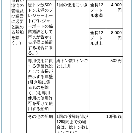
総トン数500
1回の使用につき
全長12
4,000
港湾の
トン未満のプ
メート
円
管理及
レジャーボー
ル未満
び運営
ト
(プレジャ
に必要
ーボートの係
と認め
留施設として
る船舶
全長12
8,000
市長が告示す
を除
メート
円
る岸壁に係留
く。)
ル以上
する場合に限
る。)
専用使用に供
総トン数1トンご
502円
する係留施設
とに1月
として市長が
告示する岸壁
(引き船に係
るものを除
く。)
を専用
使用の使用許
可を受けて使
用する船舶
その他の船舶
1回の係留時間が
10円5銭
12時間までの場
合は、総トン数1
トンごとに