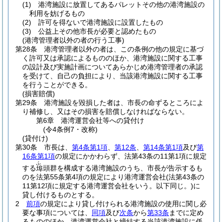
(1)
港湾施設に放置してあるパレットその他の港湾施設の
利用を妨げるもの
(2)
許可を得ないで港湾施設に設置したもの
(3)
公益上その他市長が必要と認めたもの
(港湾管理者以外の者の行う工事)
第28条
港湾管理者以外の者は、この条例の他の規定に基づ
く許可又は承認によるもののほか、港湾施設に関する工事
の設計及び実施計画についてあらかじめ港湾管理者の承認
を受けて、自己の負担により、当該港湾施設に関する工事
を行うことができる。
(損害賠償)
第29条
港湾施設を毀損した者は、市長の命ずるところによ
り補修し、又はその損害を賠償しなければならない。
第6章
港湾運営会社等への貸付け
(令4条例7・改称)
(貸付け)
第30条
市長は、
第4条第1項
、
第12条
、
第14条第1項
及び
第
16条第1項
の規定にかかわらず、法第43条の11第1項に規定
ふ
する
頭群を構成する港湾施設のうち、市長が告示するも
埠
のを法第55条第4項の規定により港湾運営会社
(法第43条の
11第12項に規定する港湾運営会社をいう。以下同じ。)
に
貸し付けるものとする。
2
前項
の規定により貸し付けられる港湾施設の使用に関し必
要な事項については、
同項
及び
次条
から
第33条
までに定め
るもののほか、港湾運営会社と締結する当該港湾施設に係