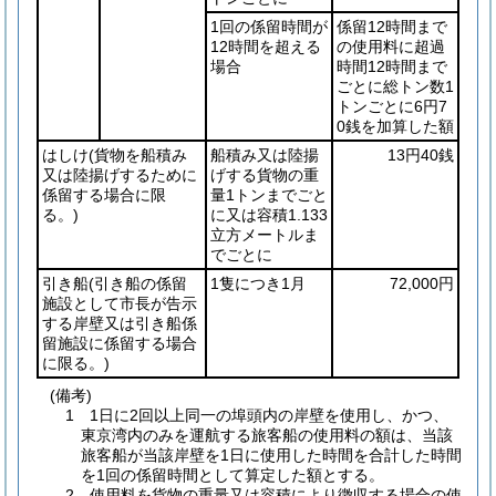
1回の係留時間が
係留12時間まで
12時間を超える
の使用料に超過
場合
時間12時間まで
ごとに総トン数1
トンごとに6円7
0銭を加算した額
はしけ
(貨物を船積み
船積み又は陸揚
13円40銭
又は陸揚げするために
げする貨物の重
係留する場合に限
量1トンまでごと
る。)
に又は容積1.133
立方メートルま
でごとに
引き船
(引き船の係留
1隻につき1月
72,000円
施設として市長が告示
する岸壁又は引き船係
留施設に係留する場合
に限る。)
(備考)
1 1日に2回以上同一の埠頭内の岸壁を使用し、かつ、
東京湾内のみを運航する旅客船の使用料の額は、当該
旅客船が当該岸壁を1日に使用した時間を合計した時間
を1回の係留時間として算定した額とする。
2 使用料を貨物の重量又は容積により徴収する場合の使