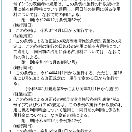
号イ
(イ)
の表備考の規定は、この条例の施行の日以後の使
用に係る使用料について適用し、同日前の使用に係る使用
料については、なお従前の例による。
附
則
(令和2年12月
条例第52号)
(施行期日)
1
この条例は、令和3年4月1日から施行する。
(経過措置)
2
この条例による改正後の横浜市港湾施設条例別表第2の規
定は、この条例の施行の日以後の占用に係る占用料につい
て適用し、同日前の占用に係る占用料については、なお従
前の例による。
附
則
(令和4年3月
条例第7号)
(施行期日)
1
この条例は、令和4年4月1日から施行する。
ただし、第18
条に1項を加える改正規定は、規則で定める日から施行す
る。
(令和5年1月規則第5号により同年3月1日から施行)
(経過措置)
2
この条例による改正後の横浜市港湾施設条例別表第4第1
号イ
(ア)
及びウ
(ア)
の規定は、この条例の施行の日以後の利
用に係る利用料金について適用し、同日前の利用に係る利
用料金については、なお従前の例による。
附
則
(令和5年12月
条例第42号)
(施行期日)
1
この条例は、令和6年4月1日から施行する。