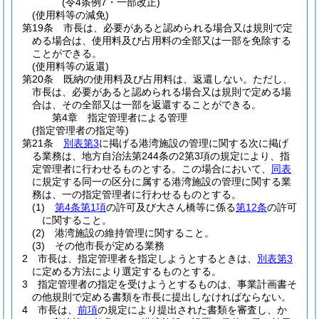
(令4条例7・一部改正)
(使用料等の減免)
第19条
市長は、必要があると認められる場合又は規則で定
める場合は、使用料及び占用料の全部又は一部を免除する
ことができる。
(使用料等の返還)
第20条
既納の使用料及び占用料は、返還しない。
ただし、
市長は、必要があると認められる場合又は規則で定める場
合は、その全部又は一部を返還することができる。
第4章
指定管理者による管理
(指定管理者の指定等)
第21条
別表第3
に掲げる港湾施設の管理に関する次に掲げ
る業務は、地方自治法第244条の2第3項の規定により、指
定管理者に行わせるものとする。
この場合において、
同表
に規定する同一の区分に属する港湾施設の管理に関する業
務は、一の指定管理者に行わせるものとする。
(1)
第4条第1項
の許可及び大さん橋等に係る
第12条
の許可
に関すること。
(2)
港湾施設の維持管理に関すること。
(3)
その他市長が定める業務
2
市長は、指定管理者を指定しようとするときは、
別表第3
に定める方法により選定するものとする。
3
指定管理者の指定を受けようとするものは、事業計画書そ
の他規則で定める書類を市長に提出しなければならない。
4
市長は、
前項
の規定により提出された書類を審査し、か