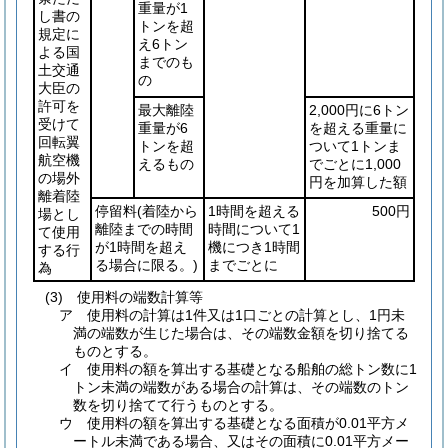
重量が1
し書の
トンを超
規定に
え6トン
よる国
までのも
土交通
の
大臣の
許可を
最大離陸
2,000円に6トン
受けて
重量が6
を超える重量に
回転翼
トンを超
ついて1トンま
航空機
えるもの
でごとに1,000
の場外
円を加算した額
離着陸
停留料
(着陸から
1時間を超える
500円
場とし
離陸までの時間
時間について1
て使用
が1時間を超え
機につき1時間
する行
る場合に限る。)
までごとに
為
(3) 使用料の端数計算等
ア 使用料の計算は1件又は1口ごとの計算とし、1円未
満の端数が生じた場合は、その端数金額を切り捨てる
ものとする。
イ 使用料の額を算出する基礎となる船舶の総トン数に1
トン未満の端数がある場合の計算は、その端数のトン
数を切り捨てて行うものとする。
ウ 使用料の額を算出する基礎となる面積が0.01平方メ
ートル未満である場合、又はその面積に0.01平方メー