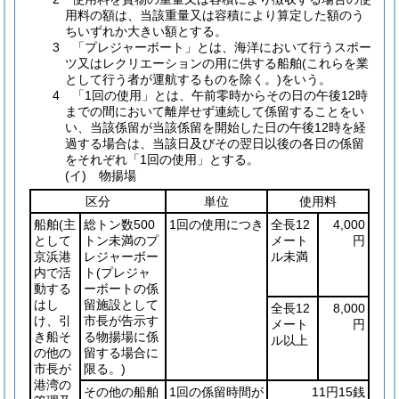
用料の額は、当該重量又は容積により算定した額のう
ちいずれか大きい額とする。
3 「プレジャーボート」とは、海洋において行うスポー
ツ又はレクリエーションの用に供する船舶(これらを業
として行う者が運航するものを除く。)をいう。
4 「1回の使用」とは、午前零時からその日の午後12時
までの間において離岸せず連続して係留することをい
い、当該係留が当該係留を開始した日の午後12時を経
過する場合は、当該日及びその翌日以後の各日の係留
をそれぞれ「1回の使用」とする。
(イ) 物揚場
区分
単位
使用料
船舶
(主
総トン数500
1回の使用につき
全長12
4,000
として
トン未満のプ
メート
円
京浜港
レジャーボー
ル未満
内で活
ト
(プレジャ
動する
ーボートの係
はし
留施設として
全長12
8,000
け、引
市長が告示す
メート
円
き船そ
る物揚場に係
ル以上
の他の
留する場合に
市長が
限る。)
港湾の
その他の船舶
1回の係留時間が
11円15銭