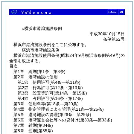
○横浜市港湾施設条例
平成30年10月15日
条例第52号
横浜市港湾施設条例をここに公布する。
横浜市港湾施設条例
横浜市港湾施設使用条例(昭和24年9月横浜市条例第49号)の
全部を改正する。
目次
第1章
総則
(第1条―第3条)
第2章
港湾施設の使用
第1節
使用許可
(第4条―第11条)
第2節
行為許可
(第12条・第13条)
第3節
設置等許可
(第14条・第15条)
第4節
占用許可
(第16条・第17条)
第3章
使用料等
(第18条―第20条)
第4章
指定管理者による管理
(第21条―第25条)
第5章
港湾施設の管理
(第26条―第29条)
第6章
港湾運営会社等への貸付け
(第30条―第33条)
第7章
雑則
(第34条)
第8章
罰則
(第35条)