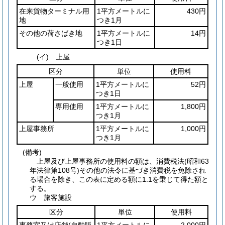
在来貨物ターミナル用
1平方メートルに
430円
地
つき1月
その他の荷さばき地
1平方メートルに
14円
つき1日
(イ) 上屋
区分
単位
使用料
上屋
一般使用
1平方メートルに
52円
つき1日
専用使用
1平方メートルに
1,800円
つき1月
上屋事務所
1平方メートルに
1,000円
つき1月
(備考)
上屋及び上屋事務所の使用料の額は、消費税法(昭和63
年法律第108号)その他の法令に基づき消費税を免除され
る場合を除き、この表に定める額に1.1を乗じて得た額と
する。
ウ 旅客施設
区分
単位
使用料
事務室又は店舗
(自動販
1平方メートルに
2,000円