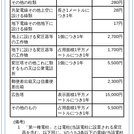
その他の柱類
280円
共架電線その他上空に
長さ1メートルに
28円
設ける線類
つき1年
地下電線その他地下に
17円
設ける線類
地上に設ける変圧器等
1個につき1年
2,700円
の工作物
地下に設ける変圧器等
占用面積1平方メ
1,700円
の工作物
ートルにつき1年
変圧塔その他これに類
1個につき1年
5,500円
するもの又は公衆電話
所
郵便差出箱又は信書便
2,300円
差出箱
広告塔
表示面積1平方メ
15,000円
ートルにつき1年
その他のもの
占用面積1平方メ
5,500円
ートルにつき1年
(備考)
1 「第一種電柱」とは電柱(当該電柱に設置される変圧
器を含む。以下同じ。)のうち3条以下の電線(当該電柱