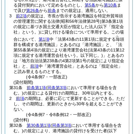
る貸付契約において定めるものとし、
第5条
から
第10条
ま
で及び
第26条
から
前条
までの規定は、適用しない。
3
前2項
の規定は、市長が告示する港湾施設を特定外貿埠頭
の管理運営に関する法律
(昭和56年法律第28号)
第3条第1項
の規定に基づき国土交通大臣が指定した法人
(以下「指定会
社」という。)
に貸し付ける場合について準用する。
この場
ふ
合において、
第1項
中「法第43条の11第1項に規定する
頭
埠
群を構成する港湾施設」とあるのは「港湾施設」と、「法
第55条第4項の規定により港湾運営会社
(法第43条の11第12
項に規定する港湾運営会社をいう。以下同じ。)
」とあるの
は「地方自治法第238条の4第2項第1号の規定により指定会
社」と、
前項
中「港湾運営会社」とあるのは「指定会社」
と読み替えるものとする。
(令4条例7・一部改正)
(貸付期間)
第31条
前条第1項
(
同条第3項
において準用する場合を含
む。)
の規定による貸付けの期間は、30年以内とする。
2
前項
の期間は、必要に応じて更新することができる。
ただ
し、その期間は、更新のときから30年を超えることができ
ない。
(令4条例7・令8条例12・一部改正)
(貸付料)
第32条
第30条第1項
(
同条第3項
において準用する場合を含
む。)
の規定により、港湾施設の貸付けを受けた者
(以下