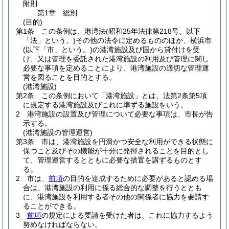
附則
第1章
総則
(目的)
第1条
この条例は、港湾法
(昭和25年法律第218号。以下
「法」という。)
その他の法令に定めるもののほか、横浜市
(以下「市」という。)
の港湾施設及び国から貸付けを受
け、又は管理を委託された港湾施設の利用及び管理に関し
必要な事項を定めることにより、港湾施設の適切な管理運
営を図ることを目的とする。
(港湾施設)
第2条
この条例において「港湾施設」とは、法第2条第5項
に規定する港湾施設及びこれに準ずる施設をいう。
2
港湾施設の設置及び管理について必要な事項は、市長が告
示する。
(港湾施設の管理運営)
第3条
市は、港湾施設を円滑かつ安全な利用ができる状態に
保つこと及びその機能が十分に発揮されることを目的とし
て、管理運営するとともに必要な措置を講ずるものとす
る。
2
市は、
前項
の目的を達成するために必要があると認める場
合は、港湾施設の利用に係る総合的な調整を行うととも
に、港湾施設を利用する者その他の関係者に協力を要請す
ることができる。
3
前項
の規定による要請を受けた者は、これに協力するよう
努めなければならない。