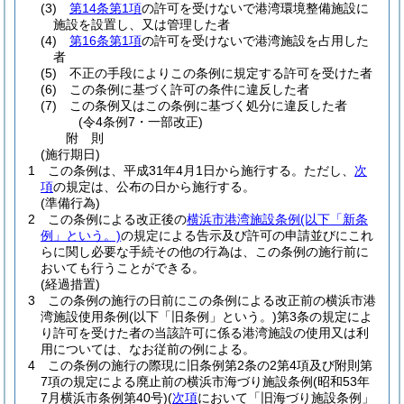
(3)
第14条第1項
の許可を受けないで港湾環境整備施設に
施設を設置し、又は管理した者
(4)
第16条第1項
の許可を受けないで港湾施設を占用した
者
(5)
不正の手段によりこの条例に規定する許可を受けた者
(6)
この条例に基づく許可の条件に違反した者
(7)
この条例又はこの条例に基づく処分に違反した者
(令4条例7・一部改正)
附
則
(施行期日)
1
この条例は、平成31年4月1日から施行する。
ただし、
次
項
の規定は、公布の日から施行する。
(準備行為)
2
この条例による改正後の
横浜市港湾施設条例
(以下「新条
例」という。)
の規定による告示及び許可の申請並びにこれ
らに関し必要な手続その他の行為は、この条例の施行前に
おいても行うことができる。
(経過措置)
3
この条例の施行の日前にこの条例による改正前の横浜市港
湾施設使用条例
(以下「旧条例」という。)
第3条の規定によ
り許可を受けた者の当該許可に係る港湾施設の使用又は利
用については、なお従前の例による。
4
この条例の施行の際現に旧条例第2条の2第4項及び附則第
7項の規定による廃止前の横浜市海づり施設条例
(昭和53年
7月横浜市条例第40号)
(
次項
において「旧海づり施設条例」