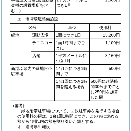
売機の設置場所を含
つき1月
む。)
エ 港湾環境整備施設
区分
単位
使用料
緑地
運動広場
1面につき1日
13,200円
テニスコー
1面1時間までご
1,100円
ト
とに
店舗
1平方メートルに
3,160円
つき1月
新港ふ頭内の緑地附帯
1台1回につき1時
500円
駐車場
間まで
1台1回につき1時
500円に超過時
間を超える場合
間30分までごと
に250円を加算
した額
(備考)
緑地附帯駐車場について、回数駐車券を発行する場合
の使用料の額は、1台1回1時間につき、この表に定める
額から4割以内の額を割り引いた額とする。
オ 港湾厚生施設