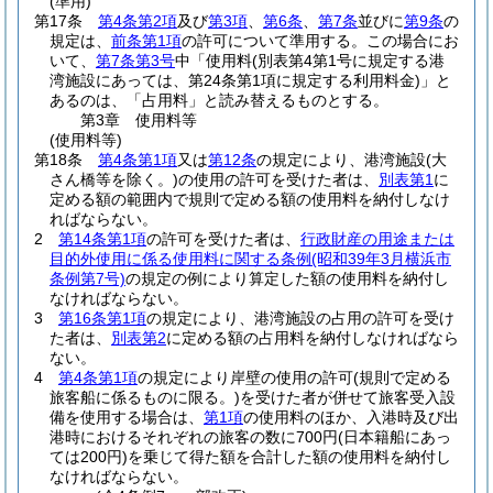
(準用)
第17条
第4条第2項
及び
第3項
、
第6条
、
第7条
並びに
第9条
の
規定は、
前条第1項
の許可について準用する。
この場合にお
いて、
第7条第3号
中「使用料
(別表第4第1号に規定する港
湾施設にあっては、第24条第1項に規定する利用料金)
」と
あるのは、「占用料」と読み替えるものとする。
第3章
使用料等
(使用料等)
第18条
第4条第1項
又は
第12条
の規定により、港湾施設
(大
さん橋等を除く。)
の使用の許可を受けた者は、
別表第1
に
定める額の範囲内で規則で定める額の使用料を納付しなけ
ればならない。
2
第14条第1項
の許可を受けた者は、
行政財産の用途または
目的外使用に係る使用料に関する条例
(昭和39年3月横浜市
条例第7号)
の規定の例により算定した額の使用料を納付し
なければならない。
3
第16条第1項
の規定により、港湾施設の占用の許可を受け
た者は、
別表第2
に定める額の占用料を納付しなければなら
ない。
4
第4条第1項
の規定により岸壁の使用の許可
(規則で定める
旅客船に係るものに限る。)
を受けた者が併せて旅客受入設
備を使用する場合は、
第1項
の使用料のほか、入港時及び出
港時におけるそれぞれの旅客の数に700円
(日本籍船にあっ
ては200円)
を乗じて得た額を合計した額の使用料を納付し
なければならない。