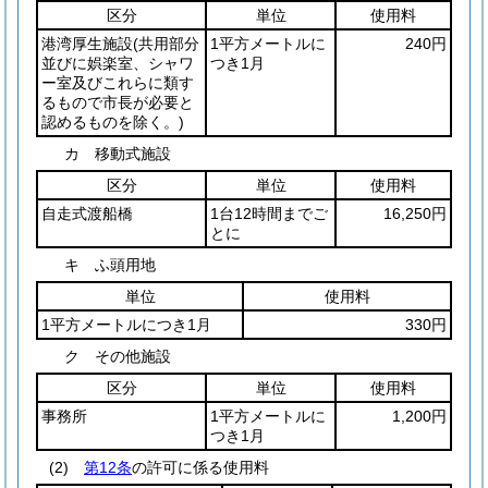
区分
単位
使用料
港湾厚生施設
(共用部分
1平方メートルに
240円
並びに娯楽室、シャワ
つき1月
ー室及びこれらに類す
るもので市長が必要と
認めるものを除く。)
カ 移動式施設
区分
単位
使用料
自走式渡船橋
1台12時間までご
16,250円
とに
キ ふ頭用地
単位
使用料
1平方メートルにつき1月
330円
ク その他施設
区分
単位
使用料
事務所
1平方メートルに
1,200円
つき1月
(2)
第12条
の許可に係る使用料