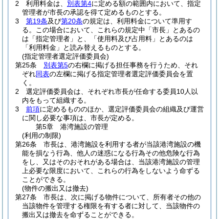
2
利用料金は、
別表第4
に定める額の範囲内において、指定
管理者が市長の承認を得て定めるものとする。
3
第19条
及び
第20条
の規定は、利用料金について準用す
る。
この場合において、これらの規定中「市長」とあるの
は「指定管理者」と、「使用料及び占用料」とあるのは
「利用料金」と読み替えるものとする。
(指定管理者選定評価委員会)
第25条
別表第5
の右欄に掲げる担任事務を行うため、それ
ぞれ
同表
の左欄に掲げる指定管理者選定評価委員会を置
く。
2
選定評価委員会は、それぞれ市長が任命する委員10人以
内をもって組織する。
3
前項
に定めるもののほか、選定評価委員会の組織及び運営
に関し必要な事項は、市長が定める。
第5章
港湾施設の管理
(利用の制限)
第26条
市長は、港湾施設を利用する者が当該港湾施設の機
能を損なう行為、他人の迷惑になる行為その他危険な行為
をし、又はそのおそれがある場合は、当該港湾施設の管理
上必要な限度において、これらの行為をしないよう命ずる
ことができる。
(物件の搬出又は撤去)
第27条
市長は、次に掲げる物件について、所有者その他の
当該物件を管理する権限を有する者に対して、当該物件の
搬出又は撤去を命ずることができる。