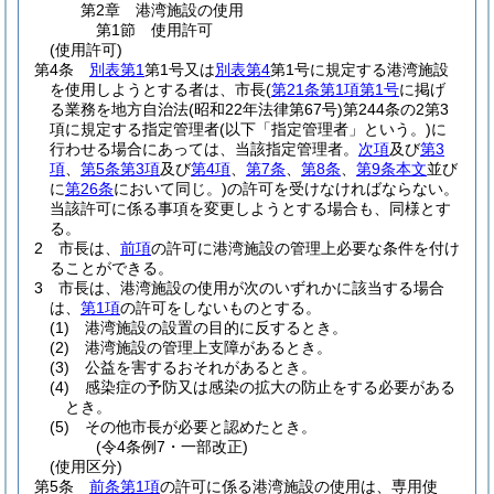
第2章
港湾施設の使用
第1節
使用許可
(使用許可)
第4条
別表第1
第1号又は
別表第4
第1号に規定する港湾施設
を使用しようとする者は、市長
(
第21条第1項第1号
に掲げ
る業務を地方自治法
(昭和22年法律第67号)
第244条の2第3
項に規定する指定管理者
(以下「指定管理者」という。)
に
行わせる場合にあっては、当該指定管理者。
次項
及び
第3
項
、
第5条第3項
及び
第4項
、
第7条
、
第8条
、
第9条本文
並び
に
第26条
において同じ。)
の許可を受けなければならない。
当該許可に係る事項を変更しようとする場合も、同様とす
る。
2
市長は、
前項
の許可に港湾施設の管理上必要な条件を付け
ることができる。
3
市長は、港湾施設の使用が次のいずれかに該当する場合
は、
第1項
の許可をしないものとする。
(1)
港湾施設の設置の目的に反するとき。
(2)
港湾施設の管理上支障があるとき。
(3)
公益を害するおそれがあるとき。
(4)
感染症の予防又は感染の拡大の防止をする必要がある
とき。
(5)
その他市長が必要と認めたとき。
(令4条例7・一部改正)
(使用区分)
第5条
前条第1項
の許可に係る港湾施設の使用は、専用使