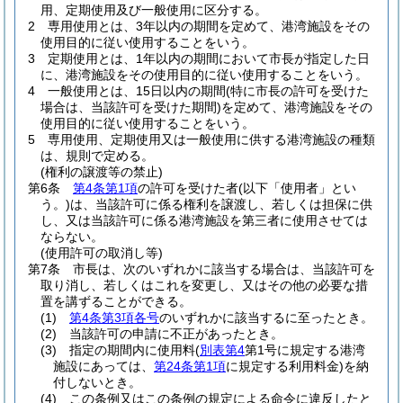
用、定期使用及び一般使用に区分する。
2
専用使用とは、3年以内の期間を定めて、港湾施設をその
使用目的に従い使用することをいう。
3
定期使用とは、1年以内の期間において市長が指定した日
に、港湾施設をその使用目的に従い使用することをいう。
4
一般使用とは、15日以内の期間
(特に市長の許可を受けた
場合は、当該許可を受けた期間)
を定めて、港湾施設をその
使用目的に従い使用することをいう。
5
専用使用、定期使用又は一般使用に供する港湾施設の種類
は、規則で定める。
(権利の譲渡等の禁止)
第6条
第4条第1項
の許可を受けた者
(以下「使用者」とい
う。)
は、当該許可に係る権利を譲渡し、若しくは担保に供
し、又は当該許可に係る港湾施設を第三者に使用させては
ならない。
(使用許可の取消し等)
第7条
市長は、次のいずれかに該当する場合は、当該許可を
取り消し、若しくはこれを変更し、又はその他の必要な措
置を講ずることができる。
(1)
第4条第3項各号
のいずれかに該当するに至ったとき。
(2)
当該許可の申請に不正があったとき。
(3)
指定の期間内に使用料
(
別表第4
第1号に規定する港湾
施設にあっては、
第24条第1項
に規定する利用料金)
を納
付しないとき。
(4)
この条例又はこの条例の規定による命令に違反したと