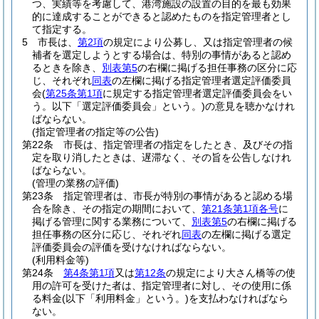
つ、実績等を考慮して、港湾施設の設置の目的を最も効果
的に達成することができると認めたものを指定管理者とし
て指定する。
5
市長は、
第2項
の規定により公募し、又は指定管理者の候
補者を選定しようとする場合は、特別の事情があると認め
るときを除き、
別表第5
の右欄に掲げる担任事務の区分に応
じ、それぞれ
同表
の左欄に掲げる指定管理者選定評価委員
会
(
第25条第1項
に規定する指定管理者選定評価委員会をい
う。以下「選定評価委員会」という。)
の意見を聴かなけれ
ばならない。
(指定管理者の指定等の公告)
第22条
市長は、指定管理者の指定をしたとき、及びその指
定を取り消したときは、遅滞なく、その旨を公告しなけれ
ばならない。
(管理の業務の評価)
第23条
指定管理者は、市長が特別の事情があると認める場
合を除き、その指定の期間において、
第21条第1項各号
に
掲げる管理に関する業務について、
別表第5
の右欄に掲げる
担任事務の区分に応じ、それぞれ
同表
の左欄に掲げる選定
評価委員会の評価を受けなければならない。
(利用料金等)
第24条
第4条第1項
又は
第12条
の規定により大さん橋等の使
用の許可を受けた者は、指定管理者に対し、その使用に係
る料金
(以下「利用料金」という。)
を支払わなければなら
ない。