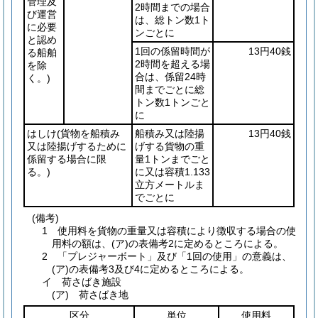
管理及
2時間までの場合
び運営
は、総トン数1ト
に必要
ンごとに
と認め
1回の係留時間が
13円40銭
る船舶
2時間を超える場
を除
合は、係留24時
く。)
間までごとに総
トン数1トンごと
に
はしけ
(貨物を船積み
船積み又は陸揚
13円40銭
又は陸揚げするために
げする貨物の重
係留する場合に限
量1トンまでごと
る。)
に又は容積1.133
立方メートルま
でごとに
(備考)
1 使用料を貨物の重量又は容積により徴収する場合の使
用料の額は、(ア)の表備考2に定めるところによる。
2 「プレジャーボート」及び「1回の使用」の意義は、
(ア)の表備考3及び4に定めるところによる。
イ 荷さばき施設
(ア) 荷さばき地
区分
単位
使用料