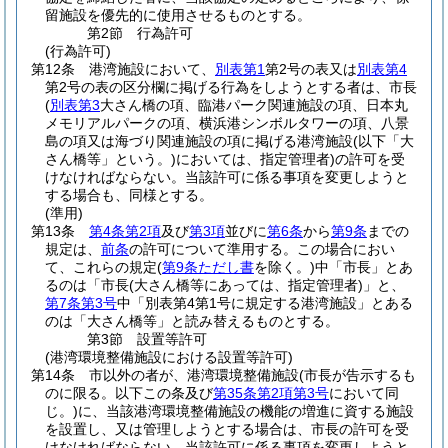
留施設を優先的に使用させるものとする。
第2節
行為許可
(行為許可)
第12条
港湾施設において、
別表第1
第2号の表又は
別表第4
第2号の表の区分欄に掲げる行為をしようとする者は、市長
(
別表第3
大さん橋の項、臨港パーク関連施設の項、日本丸
メモリアルパークの項、横浜港シンボルタワーの項、八景
島の項又は海づり関連施設の項に掲げる港湾施設
(以下「大
さん橋等」という。)
においては、指定管理者)
の許可を受
けなければならない。
当該許可に係る事項を変更しようと
する場合も、同様とする。
(準用)
第13条
第4条第2項
及び
第3項
並びに
第6条
から
第9条
までの
規定は、
前条
の許可について準用する。
この場合におい
て、これらの規定
(
第9条ただし書
を除く。)
中「市長」とあ
るのは「市長
(大さん橋等にあっては、指定管理者)
」と、
第7条第3号
中「別表第4第1号に規定する港湾施設」とある
のは「大さん橋等」と読み替えるものとする。
第3節
設置等許可
(港湾環境整備施設における設置等許可)
第14条
市以外の者が、港湾環境整備施設
(市長が告示するも
のに限る。以下この条及び
第35条第2項第3号
において同
じ。)
に、当該港湾環境整備施設の機能の増進に資する施設
を設置し、又は管理しようとする場合は、市長の許可を受
けなければならない。
当該許可に係る事項を変更しようと