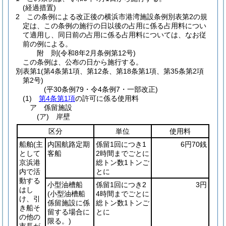
(経過措置)
2
この条例による改正後の横浜市港湾施設条例別表第2の規
定は、この条例の施行の日以後の占用に係る占用料につい
て適用し、同日前の占用に係る占用料については、なお従
前の例による。
附
則
(令和8年2月
条例第12号)
この条例は、公布の日から施行する。
別表第1
(第4条第1項、第12条、第18条第1項、第35条第2項
第2号)
(平30条例79・令4条例7・一部改正)
(1)
第4条第1項
の許可に係る使用料
ア 係留施設
(ア) 岸壁
区分
単位
使用料
船舶
(主
内国航路定期
係留1回につき1
6円70銭
として
客船
2時間までごとに
京浜港
総トン数1トンご
内で活
とに
動する
小型油槽船
係留1回につき2
3円
はし
(小型油槽船
4時間までごとに
け、引
係留施設に係
総トン数1トンご
き船そ
留する場合に
とに
の他の
限る。)
市長が