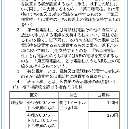
を設置する者が設置するものに限る。以下この項にお
いて同じ。)を支持するものを、「第二種電柱」とは電
柱のうち4条又は5条の電線を支持するものを、「第三
種電柱」とは電柱のうち6条以上の電線を支持するもの
をいう。
2 「第一種電話柱」とは電話柱(電話その他の通信又は
放送の用に供する電線を支持する柱をいい、電柱であ
るものを除く。以下同じ。)のうち3条以下の電線(当該
電話柱を設置する者が設置するものに限る。以下この
項において同じ。)を支持するものを、「第二種電話
柱」とは電話柱のうち4条又は5条の電線を支持するも
のを、「第三種電話柱」とは電話柱のうち6条以上の電
線を支持するものをいう。
3 「共架電線」とは、電柱又は電話柱を設置する者以外
の者が当該電柱又は電話柱に設置する電線をいう。
4 「表示面積」とは、広告塔の表示部分の面積をいう。
(2) 地下埋設物を設ける場合の占用料
区分
単位
占用料
埋設管
外径が0.07メー
長さ1メートル
120円
トル未満のもの
につき1年
外径が0.07メー
170円
トル以上0.1メー
トル未満のもの