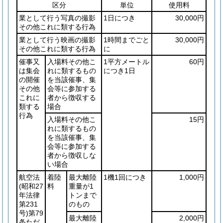
区分
単位
使用料
業として行う写真の撮影
1日につき
30,000円
その他これに類する行為
業として行う映画の撮影
1時間までごと
30,000円
その他これに類する行為
に
催事又
入場料その他こ
1平方メートル
60円
は集会
れに類するもの
につき1日
の開催
を当該催事、集
その他
会等に参加する
これに
者から徴収する
類する
場合
行為
入場料その他こ
15円
れに類するもの
を当該催事、集
会等に参加する
者から徴収しな
い場合
航空法
着陸
最大離陸
1機1回につき
1,000円
(昭和27
料
重量が1
年法律
トンまで
第231
のもの
号)
第79
最大離陸
2,000円
条ただ