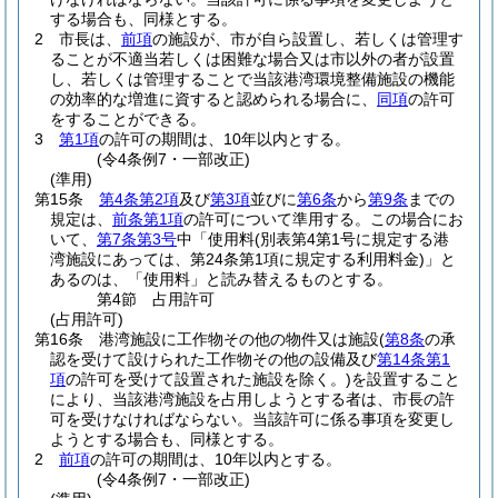
する場合も、同様とする。
2
市長は、
前項
の施設が、市が自ら設置し、若しくは管理す
ることが不適当若しくは困難な場合又は市以外の者が設置
し、若しくは管理することで当該港湾環境整備施設の機能
の効率的な増進に資すると認められる場合に、
同項
の許可
をすることができる。
3
第1項
の許可の期間は、10年以内とする。
(令4条例7・一部改正)
(準用)
第15条
第4条第2項
及び
第3項
並びに
第6条
から
第9条
までの
規定は、
前条第1項
の許可について準用する。
この場合にお
いて、
第7条第3号
中「使用料
(別表第4第1号に規定する港
湾施設にあっては、第24条第1項に規定する利用料金)
」と
あるのは、「使用料」と読み替えるものとする。
第4節
占用許可
(占用許可)
第16条
港湾施設に工作物その他の物件又は施設
(
第8条
の承
認を受けて設けられた工作物その他の設備及び
第14条第1
項
の許可を受けて設置された施設を除く。)
を設置すること
により、当該港湾施設を占用しようとする者は、市長の許
可を受けなければならない。
当該許可に係る事項を変更し
ようとする場合も、同様とする。
2
前項
の許可の期間は、10年以内とする。
(令4条例7・一部改正)