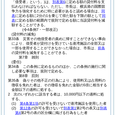
「借受者」という。)
は、
別表第6
に定める額の貸付料を支
払わなければならない。
ただし、市長は、横浜港の国際競
争力を強化するために特に必要があると認める場合は、
同
表
に定める額に2分の1を乗じて得た額を下限の額として
同
表
に定める額の範囲内で規則で定める額に当該貸付料を減
額することができる。
(令4条例7・一部改正)
(貸付料の減免)
第33条
災害その他借受者の責めに帰すことができない事由
により、借受者が貸付けを受けている港湾施設の全部又は
一部を使用することができなかった場合は、市長は、
前条
の貸付料を減免することができる。
第7章
雑則
(委任)
第34条
この条例に定めるもののほか、この条例の施行に関
し必要な事項は、規則で定める。
第8章
罰則
第35条
偽りその他不正の行為により、使用料又は占用料の
徴収を免れた者は、その徴収を免れた金額の5倍に相当する
金額以下の過料に処する。
2
次のいずれかに該当する者は、10,000円以下の過料に処
する。
(1)
第4条第1項
の許可を受けないで港湾施設を使用した者
(2)
第12条
の許可を受けないで
別表第1
第2号の表又は
別表
第4
第2号の表の区分欄に掲げる行為をした者