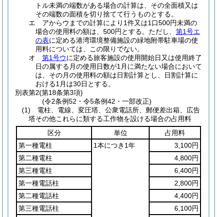
トル未満の端数がある場合の計算は、その全面積又は
その端数の面積を切り捨てて行うものとする。
エ アからウまでの計算により1件又は1口500円未満の
場合の使用料の額は、500円とする。ただし、
第1号エ
の表
に定める港湾環境整備施設の緑地附帯駐車場の使
用料については、この限りでない。
オ
第1号ウ
に定める旅客施設の使用開始日又は使用終了
日の属する月の使用日数が1月に満たない場合において
は、その月の使用料の額は日割計算とし、日割計算に
おける1月は30日とする。
別表第2
(第18条第3項)
(令2条例52・令5条例42・一部改正)
(1) 電柱、電線、変圧塔、公衆電話所、郵便差出箱、広告
塔その他これらに類する工作物を設ける場合の占用料
区分
単位
占用料
第一種電柱
1本につき1年
3,100円
第二種電柱
4,800円
第三種電柱
6,400円
第一種電話柱
2,800円
第二種電話柱
4,400円
第三種電話柱
6,100円