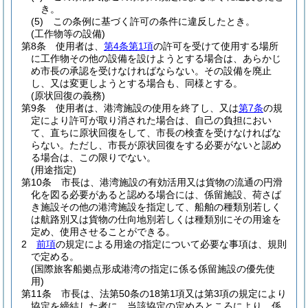
き。
(5)
この条例に基づく許可の条件に違反したとき。
(工作物等の設備)
第8条
使用者は、
第4条第1項
の許可を受けて使用する場所
に工作物その他の設備を設けようとする場合は、あらかじ
め市長の承認を受けなければならない。
その設備を廃止
し、又は変更しようとする場合も、同様とする。
(原状回復の義務)
第9条
使用者は、港湾施設の使用を終了し、又は
第7条
の規
定により許可が取り消された場合は、自己の負担におい
て、直ちに原状回復をして、市長の検査を受けなければな
らない。
ただし、市長が原状回復をする必要がないと認め
る場合は、この限りでない。
(用途指定)
第10条
市長は、港湾施設の有効活用又は貨物の流通の円滑
化を図る必要があると認める場合には、係留施設、荷さば
き施設その他の港湾施設を指定して、船舶の種類別若しく
は航路別又は貨物の仕向地別若しくは種類別にその用途を
定め、使用させることができる。
2
前項
の規定による用途の指定について必要な事項は、規則
で定める。
(国際旅客船拠点形成港湾の指定に係る係留施設の優先使
用)
第11条
市長は、法第50条の18第1項又は第3項の規定により
協定を締結した者に、当該協定の定めるところにより、係