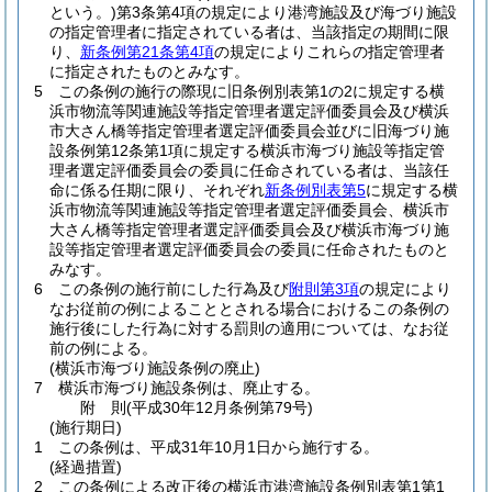
という。)
第3条第4項の規定により港湾施設及び海づり施設
の指定管理者に指定されている者は、当該指定の期間に限
り、
新条例第21条第4項
の規定によりこれらの指定管理者
に指定されたものとみなす。
5
この条例の施行の際現に旧条例別表第1の2に規定する横
浜市物流等関連施設等指定管理者選定評価委員会及び横浜
市大さん橋等指定管理者選定評価委員会並びに旧海づり施
設条例第12条第1項に規定する横浜市海づり施設等指定管
理者選定評価委員会の委員に任命されている者は、当該任
命に係る任期に限り、それぞれ
新条例別表第5
に規定する横
浜市物流等関連施設等指定管理者選定評価委員会、横浜市
大さん橋等指定管理者選定評価委員会及び横浜市海づり施
設等指定管理者選定評価委員会の委員に任命されたものと
みなす。
6
この条例の施行前にした行為及び
附則第3項
の規定により
なお従前の例によることとされる場合におけるこの条例の
施行後にした行為に対する罰則の適用については、なお従
前の例による。
(横浜市海づり施設条例の廃止)
7
横浜市海づり施設条例は、廃止する。
附
則
(平成30年12月
条例第79号)
(施行期日)
1
この条例は、平成31年10月1日から施行する。
(経過措置)
2
この条例による改正後の横浜市港湾施設条例別表第1第1