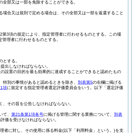
の全部又は一部を免除することができる。
る場合又は規則で定める場合は、その全部又は一部を返還すること
の2第3項の規定により、指定管理者に行わせるものとする。
この場
定管理者に行わせるものとする。
のとする。
に提出しなければならない。
設の設置の目的を最も効果的に達成することができると認めたもの
、特別の事情があると認めるときを除き、
別表第5
の右欄に掲げる
第1項
に規定する指定管理者選定評価委員会をいう。以下「選定評価
く、その旨を公告しなければならない。
いて、
第21条第1項各号
に掲げる管理に関する業務について、
別表
の評価を受けなければならない。
理者に対し、その使用に係る料金
(以下「利用料金」という。)
を支