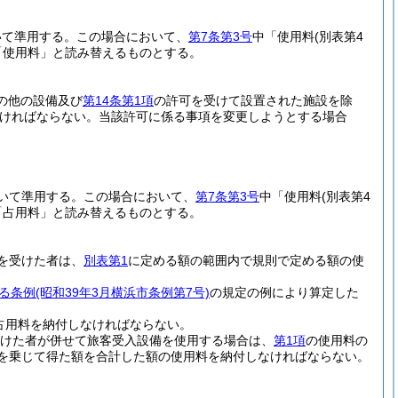
いて準用する。
この場合において、
第7条第3号
中「使用料
(別表第4
「使用料」と読み替えるものとする。
の他の設備及び
第14条第1項
の許可を受けて設置された施設を除
ければならない。
当該許可に係る事項を変更しようとする場合
いて準用する。
この場合において、
第7条第3号
中「使用料
(別表第4
「占用料」と読み替えるものとする。
を受けた者は、
別表第1
に定める額の範囲内で規則で定める額の使
る条例
(昭和39年3月横浜市条例第7号)
の規定の例により算定した
占用料を納付しなければならない。
けた者が併せて旅客受入設備を使用する場合は、
第1項
の使用料の
を乗じて得た額を合計した額の使用料を納付しなければならない。