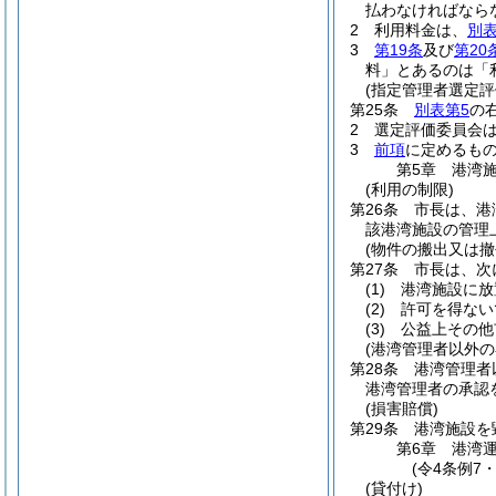
払わなければなら
2
利用料金は、
別表
3
第19条
及び
第20
料」とあるのは「
(指定管理者選定評
第25条
別表第5
の
2
選定評価委員会は
3
前項
に定めるも
第5章
港湾
(利用の制限)
第26条
市長は、港
該港湾施設の管理
(物件の搬出又は撤
第27条
市長は、次
(1)
港湾施設に放
(2)
許可を得ない
(3)
公益上その他
(港湾管理者以外の
第28条
港湾管理者
港湾管理者の承認
(損害賠償)
第29条
港湾施設を
第6章
港湾
(令4条例7
(貸付け)