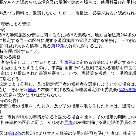
要があると認められる場合又は規則で定める場合は、使用料及び占用料
料及び占用料は、返還しない。
ただし、市長は、必要があると認められ
管理者による管理
等)
掲げる港湾施設の管理に関する次に掲げる業務は、地方自治法第244条
に規定する同一の区分に属する港湾施設の管理に関する業務は、一の指
許可及び大さん橋等に係る
第12条
の許可に関すること。
持管理に関すること。
定める業務
理者を指定しようとするときは、
別表第3
に定める方法により選定するも
定を受けようとするものは、事業計画書その他規則で定める書類を市長
規定により提出された書類を審査し、かつ、実績等を考慮して、港湾施
て指定する。
規定により公募し、又は指定管理者の候補者を選定しようとする場合は
応じ、それぞれ
同表
の左欄に掲げる指定管理者選定評価委員会
(
第25条
の意見を聴かなければならない。
等の公告)
定管理者の指定をしたとき、及びその指定を取り消したときは、遅滞な
)
は、市長が特別の事情があると認める場合を除き、その指定の期間にお
る担任事務の区分に応じ、それぞれ
同表
の左欄に掲げる選定評価委員会
又は
第12条
の規定により大さん橋等の使用の許可を受けた者は、指定管