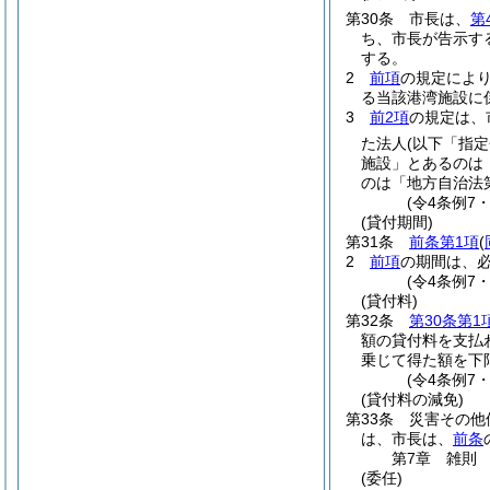
第30条
市長は、
第
ち、市長が告示す
する。
2
前項
の規定によ
る当該港湾施設に
3
前2項
の規定は、
た法人
(以下「指
施設」とあるのは
のは「地方自治法第
(令4条例7
(貸付期間)
第31条
前条第1項
(
2
前項
の期間は、
(令4条例7
(貸付料)
第32条
第30条第1
額の貸付料を支払
乗じて得た額を下
(令4条例7
(貸付料の減免)
第33条
災害その他
は、市長は、
前条
第7章
雑則
(委任)