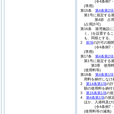
(令4条例7
(準用)
第15条
第4条第2項
第1号に規定する港
第4節
占
(占用許可)
第16条
港湾施設に
く。)
を設置するこ
も、同様とする。
2
前項
の許可の期間
(令4条例7
(準用)
第17条
第4条第2項
第1号に規定する港
第3章
使用
(使用料等)
第18条
第4条第1項
用料を納付しなけ
2
第14条第1項
の許
額の使用料を納付
3
第16条第1項
の規
4
第4条第1項
の規
ほか、入港時及び
(令4条例7
(使用料等の減免)