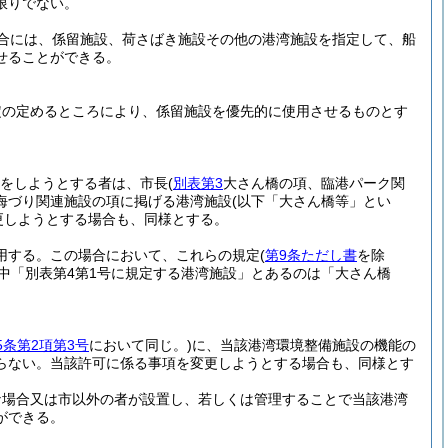
限りでない。
合には、係留施設、荷さばき施設その他の港湾施設を指定して、船
せることができる。
協定の定めるところにより、係留施設を優先的に使用させるものとす
為をしようとする者は、市長
(
別表第3
大さん橋の項、臨港パーク関
海づり関連施設の項に掲げる港湾施設
(以下「大さん橋等」とい
更しようとする場合も、同様とする。
用する。
この場合において、これらの規定
(
第9条ただし書
を除
中「別表第4第1号に規定する港湾施設」とあるのは「大さん橋
5条第2項第3号
において同じ。)
に、当該港湾環境整備施設の機能の
らない。
当該許可に係る事項を変更しようとする場合も、同様とす
な場合又は市以外の者が設置し、若しくは管理することで当該港湾
ができる。