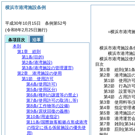
横浜市港湾施設条例
平成30年10月15日 条例第52号
(令和8年2月25日施行)
○横浜市港湾
条項目次
沿革
本則
横浜市港湾施設条
第1章
総則
横浜市港湾施
第1条
(目的)
横浜市港湾施設使用
第2条
(港湾施設)
目次
第3条
(港湾施設の管理運営)
第1章
総則
(第1
第2章
港湾施設の使用
第2章
港湾施設
第1節
使用許可
第1節
使用許
第4条
(使用許可)
第2節
行為許
第5条
(使用区分)
第3節
設置等
第6条
(権利の譲渡等の禁止)
第4節
占用許
第7条
(使用許可の取消し等)
第3章
使用料等
(
第8条
(工作物等の設備)
第4章
指定管理
第9条
(原状回復の義務)
第5章
港湾施設
第10条
(用途指定)
第6章
港湾運営
第11条
(国際旅客船拠点形成港湾
第7章
雑則
(第34
の指定に係る係留施設の優先使
第8章
罰則
(第35
用)
附則