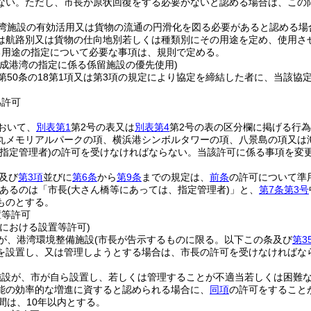
ない。
ただし、市長が原状回復をする必要がないと認める場合は、この
湾施設の有効活用又は貨物の流通の円滑化を図る必要があると認める場
は航路別又は貨物の仕向地別若しくは種類別にその用途を定め、使用さ
る用途の指定について必要な事項は、規則で定める。
形成港湾の指定に係る係留施設の優先使用)
第50条の18第1項又は第3項の規定により協定を締結した者に、当該
為許可
おいて、
別表第1
第2号の表又は
別表第4
第2号の表の区分欄に掲げる行
丸メモリアルパークの項、横浜港シンボルタワーの項、八景島の項又は
指定管理者)
の許可を受けなければならない。
当該許可に係る事項を変
及び
第3項
並びに
第6条
から
第9条
までの規定は、
前条
の許可について準
あるのは「市長
(大さん橋等にあっては、指定管理者)
」と、
第7条第3号
ものとする。
置等許可
における設置等許可)
が、港湾環境整備施設
(市長が告示するものに限る。以下この条及び
第3
を設置し、又は管理しようとする場合は、市長の許可を受けなければな
施設が、市が自ら設置し、若しくは管理することが不適当若しくは困難
能の効率的な増進に資すると認められる場合に、
同項
の許可をすること
間は、10年以内とする。