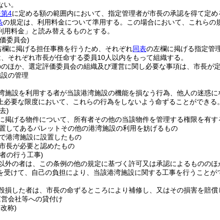
ない。
第4
に定める額の範囲内において、指定管理者が市長の承認を得て定め
条
の規定は、利用料金について準用する。
この場合において、これらの
利用料金」と読み替えるものとする。
価委員会)
右欄に掲げる担任事務を行うため、それぞれ
同表
の左欄に掲げる指定管
、それぞれ市長が任命する委員10人以内をもって組織する。
ののほか、選定評価委員会の組織及び運営に関し必要な事項は、市長が
施設の管理
湾施設を利用する者が当該港湾施設の機能を損なう行為、他人の迷惑に
上必要な限度において、これらの行為をしないよう命ずることができる
去)
に掲げる物件について、所有者その他の当該物件を管理する権限を有す
置してあるパレットその他の港湾施設の利用を妨げるもの
で港湾施設に設置したもの
市長が必要と認めたもの
者の行う工事)
以外の者は、この条例の他の規定に基づく許可又は承認によるもののほ
を受けて、自己の負担により、当該港湾施設に関する工事を行うことが
毀損した者は、市長の命ずるところにより補修し、又はその損害を賠償
運営会社等への貸付け
・改称)