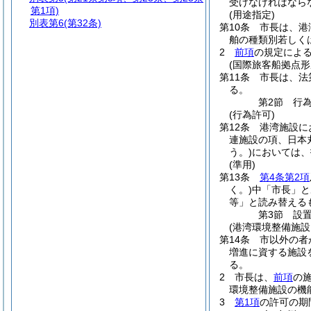
受けなければなら
第1項)
(用途指定)
別表第6
(第32条)
第10条
市長は、港
舶の種類別若しく
2
前項
の規定によ
(国際旅客船拠点
第11条
市長は、法
る。
第2節
行
(行為許可)
第12条
港湾施設に
連施設の項、日本
う。)
においては、
(準用)
第13条
第4条第2項
く。)
中「市長」と
等」と読み替える
第3節
設
(港湾環境整備施設
第14条
市以外の者
増進に資する施設
る。
2
市長は、
前項
の
環境整備施設の機
3
第1項
の許可の期