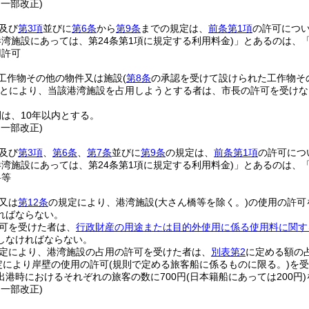
・一部改正)
及び
第3項
並びに
第6条
から
第9条
までの規定は、
前条第1項
の許可につ
湾施設にあっては、第24条第1項に規定する利用料金)
」とあるのは、
用許可
工作物その他の物件又は施設
(
第8条
の承認を受けて設けられた工作物そ
とにより、当該港湾施設を占用しようとする者は、市長の許可を受けな
は、10年以内とする。
・一部改正)
及び
第3項
、
第6条
、
第7条
並びに
第9条
の規定は、
前条第1項
の許可につ
湾施設にあっては、第24条第1項に規定する利用料金)
」とあるのは、
料等
又は
第12条
の規定により、港湾施設
(大さん橋等を除く。)
の使用の許可
ればならない。
可を受けた者は、
行政財産の用途または目的外使用に係る使用料に関す
しなければならない。
定により、港湾施設の占用の許可を受けた者は、
別表第2
に定める額の
定により岸壁の使用の許可
(規則で定める旅客船に係るものに限る。)
を受
出港時におけるそれぞれの旅客の数に700円
(日本籍船にあっては200円)
・一部改正)