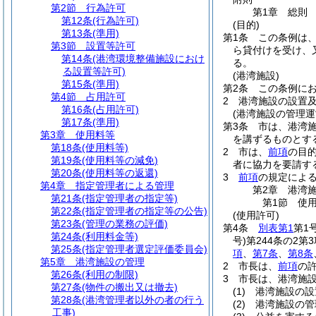
第2節
行為許可
第1章
総則
第12条
(行為許可)
(目的)
第13条
(準用)
第1条
この条例は
第3節
設置等許可
ら貸付けを受け、
第14条
(港湾環境整備施設におけ
る。
る設置等許可)
(港湾施設)
第15条
(準用)
第2条
この条例に
第4節
占用許可
2
港湾施設の設置
第16条
(占用許可)
(港湾施設の管理運
第17条
(準用)
第3条
市は、港湾
第3章
使用料等
を講ずるものとす
第18条
(使用料等)
2
市は、
前項
の目
第19条
(使用料等の減免)
者に協力を要請す
第20条
(使用料等の返還)
3
前項
の規定によ
第4章
指定管理者による管理
第2章
港湾
第21条
(指定管理者の指定等)
第1節
使
第22条
(指定管理者の指定等の公告)
(使用許可)
第23条
(管理の業務の評価)
第4条
別表第1
第1
第24条
(利用料金等)
号)
第244条の2
第25条
(指定管理者選定評価委員会)
項
、
第7条
、
第8条
第5章
港湾施設の管理
2
市長は、
前項
の
第26条
(利用の制限)
3
市長は、港湾施
第27条
(物件の搬出又は撤去)
(1)
港湾施設の設
第28条
(港湾管理者以外の者の行う
(2)
港湾施設の管
工事)