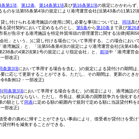
4条第1項
、
第12条
、
第14条第1項
及び
第16条第1項
の規定にかかわらず、
るものを法第55条第4項の規定により港湾運営会社
(法第43条の11第
り貸し付けられる港湾施設の使用に関し必要な事項については、
同項
及
係る貸付契約において定めるものとし、
第5条
から
第10条
まで及び
第26
市長が告示する港湾施設を特定外貿埠頭の管理運営に関する法律
(昭和5
定会社」という。)
に貸し付ける場合について準用する。
この場合におい
「港湾施設」と、「法第55条第4項の規定により港湾運営会社
(法第43
238条の4第2項第1号の規定により指定会社」と、
前項
中「港湾運営会
・一部改正)
同条第3項
において準用する場合を含む。)
の規定による貸付けの期間は
必要に応じて更新することができる。
ただし、その期間は、更新のときか
・令8条例12・一部改正)
項
(
同条第3項
において準用する場合を含む。)
の規定により、港湾施設の
わなければならない。
ただし、市長は、横浜港の国際競争力を強化する
限の額として
同表
に定める額の範囲内で規則で定める額に当該貸付料を
・一部改正)
借受者の責めに帰すことができない事由により、借受者が貸付けを受け
の貸付料を減免することができる。