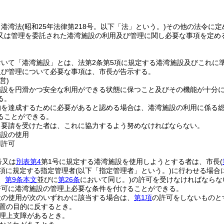
、港湾法
(昭和25年法律第218号。以下「法」という。)
その他の法令に定
又は管理を委託された港湾施設の利用及び管理に関し必要な事項を定め
おいて「港湾施設」とは、法第2条第5項に規定する港湾施設及びこれに
及び管理について必要な事項は、市長が告示する。
営)
施設を円滑かつ安全な利用ができる状態に保つこと及びその機能が十分
る。
的を達成するために必要があると認める場合は、港湾施設の利用に係る
ることができる。
る要請を受けた者は、これに協力するよう努めなければならない。
施設の使用
用許可
号又は
別表第4
第1号に規定する港湾施設を使用しようとする者は、市長
(
第3項に規定する指定管理者
(以下「指定管理者」という。)
に行わせる場合
、
第9条本文
並びに
第26条
において同じ。)
の許可を受けなければならな
許可に港湾施設の管理上必要な条件を付けることができる。
設の使用が次のいずれかに該当する場合は、
第1項
の許可をしないものと
置の目的に反するとき。
理上支障があるとき。