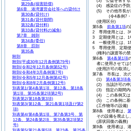
(3)
公益を害する
第29条
(損害賠償)
(4)
感染症の予防
第6章
港湾運営会社等への貸付け
(5)
その他市長が
第30条
(貸付け)
(令4条例7
第31条
(貸付期間)
(使用区分)
第32条
(貸付料)
第5条
前条第1項
の
第33条
(貸付料の減免)
2
専用使用とは、
第7章
雑則
3
定期使用とは、
第34条
(委任)
4
一般使用とは、1
第8章
罰則
5
専用使用、定期
第35条
(権利の譲渡等の禁
附則
第6条
第4条第1項
附則
(平成30年12月条例第79号)
者に使用させては
附則
(令和2年12月条例第52号)
(使用許可の取消し
附則
(令和4年3月条例第7号)
第7条
市長は、次
附則
(令和5年12月条例第42号)
(1)
第4条第3項
附則
(令和8年2月条例第12号)
(2)
当該許可の申
別表第1
(第4条第1項、第12条、第18条
(3)
指定の期間内
第1項、第35条第2項第2号)
(4)
この条例又は
別表第2
(第18条第3項)
(5)
この条例に基
別表第3
(第12条、第21条第1項及び第2
(工作物等の設備)
項)
第8条
使用者は、
第
別表第4
(第4条第1項、第7条第3号、第
その設備を廃止し
12条、第24条第2項、第35条第2項第2
(原状回復の義務)
号)
第9条
使用者は、
別表第5
(第21条第5項、第23条、第25条