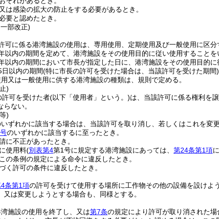
おそれがあるとき。
又は感染の拡大の防止をする必要があるとき。
必要と認めたとき。
・一部改正)
許可に係る港湾施設の使用は、専用使用、定期使用及び一般使用に区分
3年以内の期間を定めて、港湾施設をその使用目的に従い使用することを
1年以内の期間において市長が指定した日に、港湾施設をその使用目的に
5日以内の期間
(特に市長の許可を受けた場合は、当該許可を受けた期間)
使用又は一般使用に供する港湾施設の種類は、規則で定める。
止)
の許可を受けた者
(以下「使用者」という。)
は、当該許可に係る権利を譲
ならない。
等)
のいずれかに該当する場合は、当該許可を取り消し、若しくはこれを変
各号
のいずれかに該当するに至ったとき。
請に不正があったとき。
に使用料
(
別表第4
第1号に規定する港湾施設にあっては、
第24条第1項
この条例の規定による命令に違反したとき。
づく許可の条件に違反したとき。
4条第1項
の許可を受けて使用する場所に工作物その他の設備を設けよ
、又は変更しようとする場合も、同様とする。
港湾施設の使用を終了し、又は
第7条
の規定により許可が取り消された場