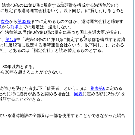
ふ
法第43条の11第1項に規定する
頭群を構成する港湾施設のう
埠
12項に規定する港湾運営会社をいう。以下同じ。)
に貸し付けるものと
び
次条
から
第33条
までに定めるもののほか、港湾運営会社と締結す
条
から
前条
までの規定は、適用しない。
6年法律第28号)
第3条第1項の規定に基づき国土交通大臣が指定し
ふ
て、
第1項
中「法第43条の11第1項に規定する
頭群を構成する港湾
埠
条の11第12項に規定する港湾運営会社をいう。以下同じ。)
」とある
社」とあるのは「指定会社」と読み替えるものとする。
、30年以内とする。
ら30年を超えることができない。
貸付けを受けた者
(以下「借受者」という。)
は、
別表第6
に定める
ために特に必要があると認める場合は、
同表
に定める額に2分の1を
減額することができる。
ている港湾施設の全部又は一部を使用することができなかった場合