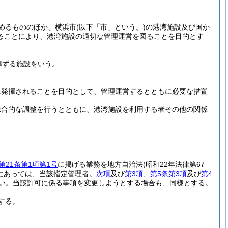
めるもののほか、横浜市
(以下「市」という。)
の港湾施設及び国か
ることにより、港湾施設の適切な管理運営を図ることを目的とす
準ずる施設をいう。
に発揮されることを目的として、管理運営するとともに必要な措置
総合的な調整を行うとともに、港湾施設を利用する者その他の関係
第21条第1項第1号
に掲げる業務を地方自治法
(昭和22年法律第67
にあっては、当該指定管理者。
次項
及び
第3項
、
第5条第3項
及び
第4
い。
当該許可に係る事項を変更しようとする場合も、同様とする。
する。