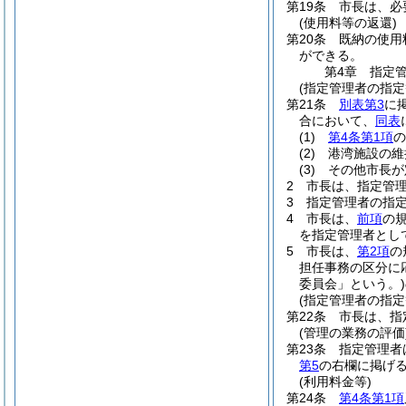
第19条
市長は、必
(使用料等の返還)
第20条
既納の使用
ができる。
第4章
指定
(指定管理者の指定
第21条
別表第3
に
合において、
同表
(1)
第4条第1項
の
(2)
港湾施設の維
(3)
その他市長が
2
市長は、指定管
3
指定管理者の指
4
市長は、
前項
の
を指定管理者とし
5
市長は、
第2項
の
担任事務の区分に
委員会」という。)
(指定管理者の指定
第22条
市長は、指
(管理の業務の評価
第23条
指定管理者
第5
の右欄に掲げ
(利用料金等)
第24条
第4条第1項