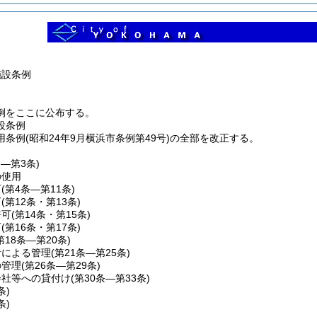
施設条例
例をここに公布する。
設条例
条例(昭和24年9月横浜市条例第49号)の全部を改正する。
条―第3条)
の使用
可
(第4条―第11条)
可
(第12条・第13条)
許可
(第14条・第15条)
可
(第16条・第17条)
第18条―第20条)
者による管理
(第21条―第25条)
の管理
(第26条―第29条)
会社等への貸付け
(第30条―第33条)
条)
条)