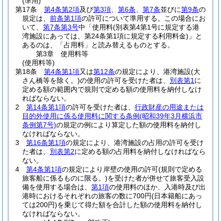
(準用)
第17条
第4条第2項
及び
第3項
、
第6条
、
第7条
並びに
第9条
の
規定は、
前条第1項
の許可について準用する。
この場合にお
いて、
第7条第3号
中「使用料
(別表第4第1号に規定する港
湾施設にあっては、第24条第1項に規定する利用料金)
」と
あるのは、「占用料」と読み替えるものとする。
第3章
使用料等
(使用料等)
第18条
第4条第1項
又は
第12条
の規定により、港湾施設
(大
さん橋等を除く。)
の使用の許可を受けた者は、
別表第1
に
定める額の範囲内で規則で定める額の使用料を納付しなけ
ればならない。
2
第14条第1項
の許可を受けた者は、
行政財産の用途または
目的外使用に係る使用料に関する条例
(昭和39年3月横浜市
条例第7号)
の規定の例により算定した額の使用料を納付し
なければならない。
3
第16条第1項
の規定により、港湾施設の占用の許可を受け
た者は、
別表第2
に定める額の占用料を納付しなければなら
ない。
4
第4条第1項
の規定により岸壁の使用の許可
(規則で定める
旅客船に係るものに限る。)
を受けた者が併せて旅客受入設
備を使用する場合は、
第1項
の使用料のほか、入港時及び出
港時におけるそれぞれの旅客の数に700円
(日本籍船にあっ
ては200円)
を乗じて得た額を合計した額の使用料を納付し
なければならない。