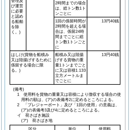
管理及
2時間までの場合
び運営
は、総トン数1ト
に必要
ンごとに
と認め
1回の係留時間が
13円40銭
る船舶
2時間を超える場
を除
合は、係留24時
く。)
間までごとに総
トン数1トンごと
に
はしけ
(貨物を船積み
船積み又は陸揚
13円40銭
又は陸揚げするために
げする貨物の重
係留する場合に限
量1トンまでごと
る。)
に又は容積1.133
立方メートルま
でごとに
(備考)
1 使用料を貨物の重量又は容積により徴収する場合の使
用料の額は、(ア)の表備考2に定めるところによる。
2 「プレジャーボート」及び「1回の使用」の意義は、
(ア)の表備考3及び4に定めるところによる。
イ 荷さばき施設
(ア) 荷さばき地
区分
単位
使用料