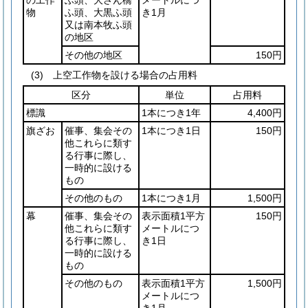
物
ふ頭、大黒ふ頭
き1月
又は南本牧ふ頭
の地区
その他の地区
150円
(3) 上空工作物を設ける場合の占用料
区分
単位
占用料
標識
1本につき1年
4,400円
旗ざお
催事、集会その
1本につき1日
150円
他これらに類す
る行事に際し、
一時的に設ける
もの
その他のもの
1本につき1月
1,500円
幕
催事、集会その
表示面積1平方
150円
他これらに類す
メートルにつ
る行事に際し、
き1日
一時的に設ける
もの
その他のもの
表示面積1平方
1,500円
メートルにつ
き1月