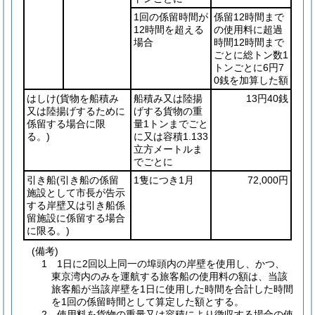
1回の係留時間が
係留12時間まで
12時間を超える
の使用料に超過
場合
時間12時間まで
ごとに総トン数1
トンごとに6円7
0銭を加算した額
はしけ
(貨物を船積み
船積み又は陸揚
13円40銭
又は陸揚げするために
げする貨物の重
係留する場合に限
量1トンまでごと
る。)
に又は容積1.133
立方メートルま
でごとに
引き船
(引き船の係留
1隻につき1月
72,000円
施設として市長が告示
する岸壁又は引き船係
留施設に係留する場合
に限る。)
(備考)
1 1日に2回以上同一の埠頭内の岸壁を使用し、かつ、
東京湾内のみを運航する旅客船の使用料の額は、当該
旅客船が当該岸壁を1日に使用した時間を合計した時間
を1回の係留時間として算定した額とする。
2 使用料を貨物の重量又は容積により徴収する場合の使