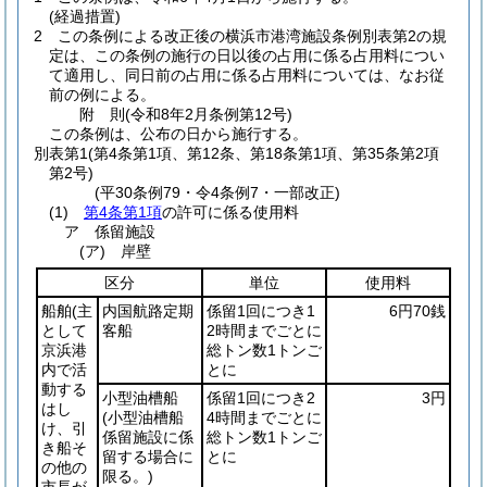
(経過措置)
2
この条例による改正後の横浜市港湾施設条例別表第2の規
定は、この条例の施行の日以後の占用に係る占用料につい
て適用し、同日前の占用に係る占用料については、なお従
前の例による。
附
則
(令和8年2月
条例第12号)
この条例は、公布の日から施行する。
別表第1
(第4条第1項、第12条、第18条第1項、第35条第2項
第2号)
(平30条例79・令4条例7・一部改正)
(1)
第4条第1項
の許可に係る使用料
ア 係留施設
(ア) 岸壁
区分
単位
使用料
船舶
(主
内国航路定期
係留1回につき1
6円70銭
として
客船
2時間までごとに
京浜港
総トン数1トンご
内で活
とに
動する
小型油槽船
係留1回につき2
3円
はし
(小型油槽船
4時間までごとに
け、引
係留施設に係
総トン数1トンご
き船そ
留する場合に
とに
の他の
限る。)
市長が