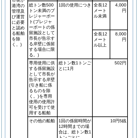
総トン数500
1回の使用につき
全長12
4,000
港湾の
トン未満のプ
メート
円
管理及
レジャーボー
ル未満
び運営
ト
(プレジャ
に必要
ーボートの係
と認め
留施設として
る船舶
全長12
8,000
市長が告示す
を除
メート
円
る岸壁に係留
く。)
ル以上
する場合に限
る。)
専用使用に供
総トン数1トンご
502円
する係留施設
とに1月
として市長が
告示する岸壁
(引き船に係
るものを除
く。)
を専用
使用の使用許
可を受けて使
用する船舶
その他の船舶
1回の係留時間が
10円5銭
12時間までの場
合は、総トン数1
トンごとに