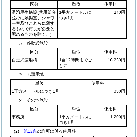
区分
単位
使用料
港湾厚生施設
(共用部分
1平方メートルに
240円
並びに娯楽室、シャワ
つき1月
ー室及びこれらに類す
るもので市長が必要と
認めるものを除く。)
カ 移動式施設
区分
単位
使用料
自走式渡船橋
1台12時間までご
16,250円
とに
キ ふ頭用地
単位
使用料
1平方メートルにつき1月
330円
ク その他施設
区分
単位
使用料
事務所
1平方メートルに
1,200円
つき1月
(2)
第12条
の許可に係る使用料