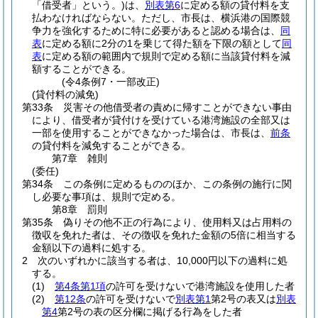
「借受者」という。)
は、
別表第6
に定める額の貸付料を支
払わなければならない。
ただし、市長は、横浜港の国際競
争力を強化するために特に必要があると認める場合は、
同
表
に定める額に2分の1を乗じて得た額を下限の額として
同
表
に定める額の範囲内で規則で定める額に当該貸付料を減
額することができる。
(令4条例7・一部改正)
(貸付料の減免)
第33条
災害その他借受者の責めに帰すことができない事由
により、借受者が貸付けを受けている港湾施設の全部又は
一部を使用することができなかった場合は、市長は、
前条
の貸付料を減免することができる。
第7章
雑則
(委任)
第34条
この条例に定めるもののほか、この条例の施行に関
し必要な事項は、規則で定める。
第8章
罰則
第35条
偽りその他不正の行為により、使用料又は占用料の
徴収を免れた者は、その徴収を免れた金額の5倍に相当する
金額以下の過料に処する。
2
次のいずれかに該当する者は、10,000円以下の過料に処
する。
(1)
第4条第1項
の許可を受けないで港湾施設を使用した者
(2)
第12条
の許可を受けないで
別表第1
第2号の表又は
別表
第4
第2号の表の区分欄に掲げる行為をした者