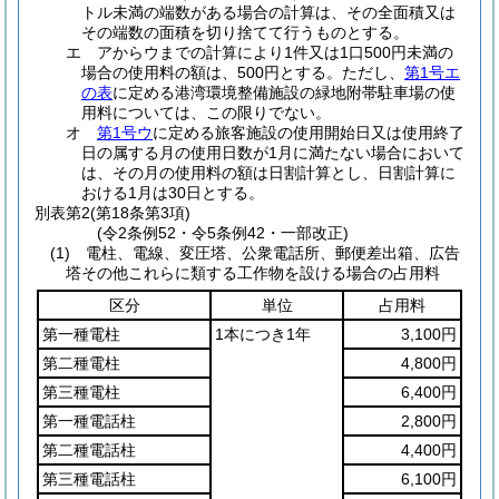
トル未満の端数がある場合の計算は、その全面積又は
その端数の面積を切り捨てて行うものとする。
エ アからウまでの計算により1件又は1口500円未満の
場合の使用料の額は、500円とする。ただし、
第1号エ
の表
に定める港湾環境整備施設の緑地附帯駐車場の使
用料については、この限りでない。
オ
第1号ウ
に定める旅客施設の使用開始日又は使用終了
日の属する月の使用日数が1月に満たない場合において
は、その月の使用料の額は日割計算とし、日割計算に
おける1月は30日とする。
別表第2
(第18条第3項)
(令2条例52・令5条例42・一部改正)
(1) 電柱、電線、変圧塔、公衆電話所、郵便差出箱、広告
塔その他これらに類する工作物を設ける場合の占用料
区分
単位
占用料
第一種電柱
1本につき1年
3,100円
第二種電柱
4,800円
第三種電柱
6,400円
第一種電話柱
2,800円
第二種電話柱
4,400円
第三種電話柱
6,100円