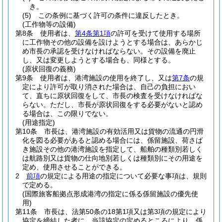
き。
(5)
この条例に基づく許可の条件に違反したとき。
(工作物等の設備)
第8条
使用者は、
第4条第1項
の許可を受けて使用する場所
に工作物その他の設備を設けようとする場合は、あらかじ
め市長の承認を受けなければならない。
その設備を廃止
し、又は変更しようとする場合も、同様とする。
(原状回復の義務)
第9条
使用者は、港湾施設の使用を終了し、又は
第7条
の規
定により許可が取り消された場合は、自己の負担におい
て、直ちに原状回復をして、市長の検査を受けなければな
らない。
ただし、市長が原状回復をする必要がないと認め
る場合は、この限りでない。
(用途指定)
第10条
市長は、港湾施設の有効活用又は貨物の流通の円滑
化を図る必要があると認める場合には、係留施設、荷さば
き施設その他の港湾施設を指定して、船舶の種類別若しく
は航路別又は貨物の仕向地別若しくは種類別にその用途を
定め、使用させることができる。
2
前項
の規定による用途の指定について必要な事項は、規則
で定める。
(国際旅客船拠点形成港湾の指定に係る係留施設の優先使
用)
第11条
市長は、法第50条の18第1項又は第3項の規定により
協定を締結した者に、当該協定の定めるところにより、係