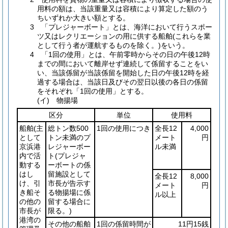
用料の額は、当該重量又は容積により算定した額のう
ちいずれか大きい額とする。
3 「プレジャーボート」とは、海洋において行うスポー
ツ又はレクリエーションの用に供する船舶(これらを業
として行う者が運航するものを除く。)をいう。
4 「1回の使用」とは、午前零時からその日の午後12時
までの間において離岸せず連続して係留することをい
い、当該係留が当該係留を開始した日の午後12時を経
過する場合は、当該日及びその翌日以後の各日の係留
をそれぞれ「1回の使用」とする。
(イ) 物揚場
区分
単位
使用料
船舶
(主
総トン数500
1回の使用につき
全長12
4,000
として
トン未満のプ
メート
円
京浜港
レジャーボー
ル未満
内で活
ト
(プレジャ
動する
ーボートの係
はし
留施設として
全長12
8,000
け、引
市長が告示す
メート
円
き船そ
る物揚場に係
ル以上
の他の
留する場合に
市長が
限る。)
港湾の
その他の船舶
1回の係留時間が
11円15銭