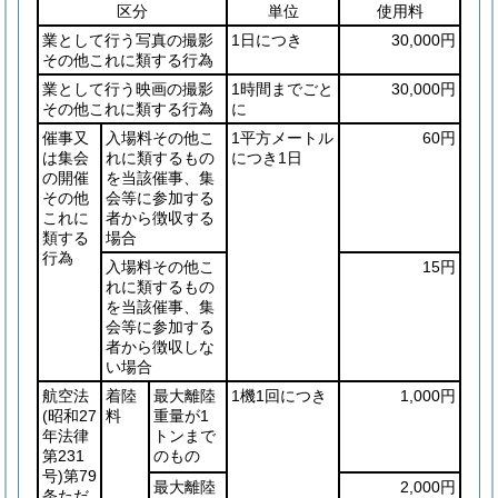
区分
単位
使用料
業として行う写真の撮影
1日につき
30,000円
その他これに類する行為
業として行う映画の撮影
1時間までごと
30,000円
その他これに類する行為
に
催事又
入場料その他こ
1平方メートル
60円
は集会
れに類するもの
につき1日
の開催
を当該催事、集
その他
会等に参加する
これに
者から徴収する
類する
場合
行為
入場料その他こ
15円
れに類するもの
を当該催事、集
会等に参加する
者から徴収しな
い場合
航空法
着陸
最大離陸
1機1回につき
1,000円
(昭和27
料
重量が1
年法律
トンまで
第231
のもの
号)
第79
最大離陸
2,000円
条ただ