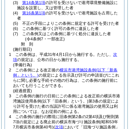
(3)
第14条第1項
の許可を受けないで港湾環境整備施設に
施設を設置し、又は管理した者
(4)
第16条第1項
の許可を受けないで港湾施設を占用した
者
(5)
不正の手段によりこの条例に規定する許可を受けた者
(6)
この条例に基づく許可の条件に違反した者
(7)
この条例又はこの条例に基づく処分に違反した者
(令4条例7・一部改正)
附
則
(施行期日)
1
この条例は、平成31年4月1日から施行する。
ただし、
次
項
の規定は、公布の日から施行する。
(準備行為)
2
この条例による改正後の
横浜市港湾施設条例
(以下「新条
例」という。)
の規定による告示及び許可の申請並びにこれ
らに関し必要な手続その他の行為は、この条例の施行前に
おいても行うことができる。
(経過措置)
3
この条例の施行の日前にこの条例による改正前の横浜市港
湾施設使用条例
(以下「旧条例」という。)
第3条の規定によ
り許可を受けた者の当該許可に係る港湾施設の使用又は利
用については、なお従前の例による。
4
この条例の施行の際現に旧条例第2条の2第4項及び附則第
7項の規定による廃止前の横浜市海づり施設条例
(昭和53年
7月横浜市条例第40号)
(
次項
において「旧海づり施設条例」