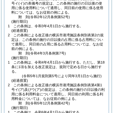
号イ
(イ)
の表備考の規定は、この条例の施行の日以後の使
用に係る使用料について適用し、同日前の使用に係る使用
料については、なお従前の例による。
附
則
(令和2年12月
条例第52号)
(施行期日)
1
この条例は、令和3年4月1日から施行する。
(経過措置)
2
この条例による改正後の横浜市港湾施設条例別表第2の規
定は、この条例の施行の日以後の占用に係る占用料につい
て適用し、同日前の占用に係る占用料については、なお従
前の例による。
附
則
(令和4年3月
条例第7号)
(施行期日)
1
この条例は、令和4年4月1日から施行する。
ただし、第18
条に1項を加える改正規定は、規則で定める日から施行す
る。
(令和5年1月規則第5号により同年3月1日から施行)
(経過措置)
2
この条例による改正後の横浜市港湾施設条例別表第4第1
号イ
(ア)
及びウ
(ア)
の規定は、この条例の施行の日以後の利
用に係る利用料金について適用し、同日前の利用に係る利
用料金については、なお従前の例による。
附
則
(令和5年12月
条例第42号)
(施行期日)
1
この条例は、令和6年4月1日から施行する。