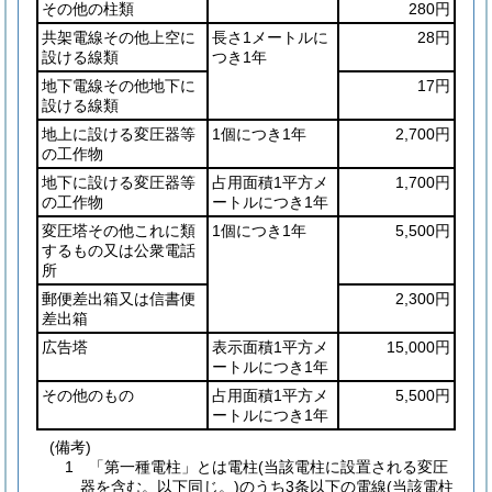
その他の柱類
280円
共架電線その他上空に
長さ1メートルに
28円
設ける線類
つき1年
地下電線その他地下に
17円
設ける線類
地上に設ける変圧器等
1個につき1年
2,700円
の工作物
地下に設ける変圧器等
占用面積1平方メ
1,700円
の工作物
ートルにつき1年
変圧塔その他これに類
1個につき1年
5,500円
するもの又は公衆電話
所
郵便差出箱又は信書便
2,300円
差出箱
広告塔
表示面積1平方メ
15,000円
ートルにつき1年
その他のもの
占用面積1平方メ
5,500円
ートルにつき1年
(備考)
1 「第一種電柱」とは電柱(当該電柱に設置される変圧
器を含む。以下同じ。)のうち3条以下の電線(当該電柱