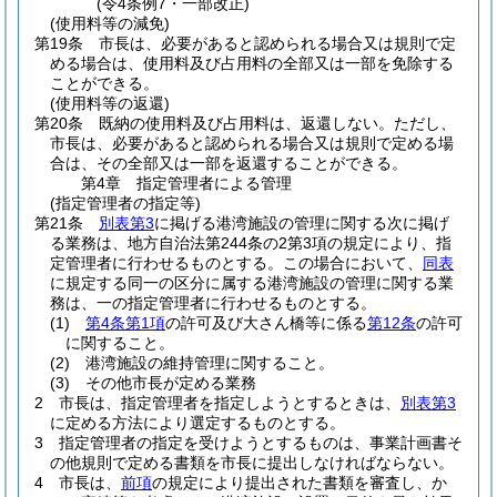
(令4条例7・一部改正)
(使用料等の減免)
第19条
市長は、必要があると認められる場合又は規則で定
める場合は、使用料及び占用料の全部又は一部を免除する
ことができる。
(使用料等の返還)
第20条
既納の使用料及び占用料は、返還しない。
ただし、
市長は、必要があると認められる場合又は規則で定める場
合は、その全部又は一部を返還することができる。
第4章
指定管理者による管理
(指定管理者の指定等)
第21条
別表第3
に掲げる港湾施設の管理に関する次に掲げ
る業務は、地方自治法第244条の2第3項の規定により、指
定管理者に行わせるものとする。
この場合において、
同表
に規定する同一の区分に属する港湾施設の管理に関する業
務は、一の指定管理者に行わせるものとする。
(1)
第4条第1項
の許可及び大さん橋等に係る
第12条
の許可
に関すること。
(2)
港湾施設の維持管理に関すること。
(3)
その他市長が定める業務
2
市長は、指定管理者を指定しようとするときは、
別表第3
に定める方法により選定するものとする。
3
指定管理者の指定を受けようとするものは、事業計画書そ
の他規則で定める書類を市長に提出しなければならない。
4
市長は、
前項
の規定により提出された書類を審査し、か