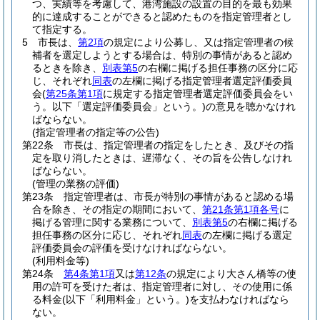
つ、実績等を考慮して、港湾施設の設置の目的を最も効果
的に達成することができると認めたものを指定管理者とし
て指定する。
5
市長は、
第2項
の規定により公募し、又は指定管理者の候
補者を選定しようとする場合は、特別の事情があると認め
るときを除き、
別表第5
の右欄に掲げる担任事務の区分に応
じ、それぞれ
同表
の左欄に掲げる指定管理者選定評価委員
会
(
第25条第1項
に規定する指定管理者選定評価委員会をい
う。以下「選定評価委員会」という。)
の意見を聴かなけれ
ばならない。
(指定管理者の指定等の公告)
第22条
市長は、指定管理者の指定をしたとき、及びその指
定を取り消したときは、遅滞なく、その旨を公告しなけれ
ばならない。
(管理の業務の評価)
第23条
指定管理者は、市長が特別の事情があると認める場
合を除き、その指定の期間において、
第21条第1項各号
に
掲げる管理に関する業務について、
別表第5
の右欄に掲げる
担任事務の区分に応じ、それぞれ
同表
の左欄に掲げる選定
評価委員会の評価を受けなければならない。
(利用料金等)
第24条
第4条第1項
又は
第12条
の規定により大さん橋等の使
用の許可を受けた者は、指定管理者に対し、その使用に係
る料金
(以下「利用料金」という。)
を支払わなければなら
ない。