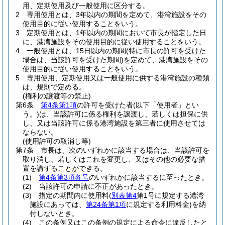
用、定期使用及び一般使用に区分する。
2
専用使用とは、3年以内の期間を定めて、港湾施設をその
使用目的に従い使用することをいう。
3
定期使用とは、1年以内の期間において市長が指定した日
に、港湾施設をその使用目的に従い使用することをいう。
4
一般使用とは、15日以内の期間
(特に市長の許可を受けた
場合は、当該許可を受けた期間)
を定めて、港湾施設をその
使用目的に従い使用することをいう。
5
専用使用、定期使用又は一般使用に供する港湾施設の種類
は、規則で定める。
(権利の譲渡等の禁止)
第6条
第4条第1項
の許可を受けた者
(以下「使用者」とい
う。)
は、当該許可に係る権利を譲渡し、若しくは担保に供
し、又は当該許可に係る港湾施設を第三者に使用させては
ならない。
(使用許可の取消し等)
第7条
市長は、次のいずれかに該当する場合は、当該許可を
取り消し、若しくはこれを変更し、又はその他の必要な措
置を講ずることができる。
(1)
第4条第3項各号
のいずれかに該当するに至ったとき。
(2)
当該許可の申請に不正があったとき。
(3)
指定の期間内に使用料
(
別表第4
第1号に規定する港湾
施設にあっては、
第24条第1項
に規定する利用料金)
を納
付しないとき。
(4)
この条例又はこの条例の規定による命令に違反したと