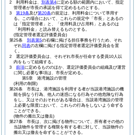
2
利用料金は、
別表第4
に定める額の範囲内において、指定
管理者が市長の承認を得て定めるものとする。
3
第19条
及び
第20条
の規定は、利用料金について準用す
る。
この場合において、これらの規定中「市長」とあるの
は「指定管理者」と、「使用料及び占用料」とあるのは
「利用料金」と読み替えるものとする。
(指定管理者選定評価委員会)
第25条
別表第5
の右欄に掲げる担任事務を行うため、それ
ぞれ
同表
の左欄に掲げる指定管理者選定評価委員会を置
く。
2
選定評価委員会は、それぞれ市長が任命する委員10人以
内をもって組織する。
3
前項
に定めるもののほか、選定評価委員会の組織及び運営
に関し必要な事項は、市長が定める。
第5章
港湾施設の管理
(利用の制限)
第26条
市長は、港湾施設を利用する者が当該港湾施設の機
能を損なう行為、他人の迷惑になる行為その他危険な行為
をし、又はそのおそれがある場合は、当該港湾施設の管理
上必要な限度において、これらの行為をしないよう命ずる
ことができる。
(物件の搬出又は撤去)
第27条
市長は、次に掲げる物件について、所有者その他の
当該物件を管理する権限を有する者に対して、当該物件の
搬出又は撤去を命ずることができる。