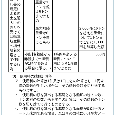
重量が1
し書の
トンを超
規定に
え6トン
よる国
までのも
土交通
の
大臣の
許可を
最大離陸
2,000円に6トン
受けて
重量が6
を超える重量に
回転翼
トンを超
ついて1トンま
航空機
えるもの
でごとに1,000
の場外
円を加算した額
離着陸
停留料
(着陸から
1時間を超える
500円
場とし
離陸までの時間
時間について1
て使用
が1時間を超え
機につき1時間
する行
る場合に限る。)
までごとに
為
(3) 使用料の端数計算等
ア 使用料の計算は1件又は1口ごとの計算とし、1円未
満の端数が生じた場合は、その端数金額を切り捨てる
ものとする。
イ 使用料の額を算出する基礎となる船舶の総トン数に1
トン未満の端数がある場合の計算は、その端数のトン
数を切り捨てて行うものとする。
ウ 使用料の額を算出する基礎となる面積が0.01平方メ
ートル未満である場合、又はその面積に0.01平方メー