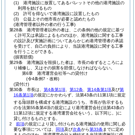
(1)
港湾施設に放置してあるパレットその他の港湾施設の
利用を妨げるもの
(2)
許可を得ないで港湾施設に設置したもの
(3)
公益上その他市長が必要と認めたもの
(港湾管理者以外の者の行う工事)
第28条
港湾管理者以外の者は、この条例の他の規定に基づ
く許可又は承認によるもののほか、港湾施設に関する工事
の設計及び実施計画についてあらかじめ港湾管理者の承認
を受けて、自己の負担により、当該港湾施設に関する工事
を行うことができる。
(損害賠償)
第29条
港湾施設を毀損した者は、市長の命ずるところによ
り補修し、又はその損害を賠償しなければならない。
第6章
港湾運営会社等への貸付け
(令4条例7・改称)
(貸付け)
第30条
市長は、
第4条第1項
、
第12条
、
第14条第1項
及び
第
16条第1項
の規定にかかわらず、法第43条の11第1項に規定
ふ
する
頭群を構成する港湾施設のうち、市長が告示するも
埠
のを法第55条第4項の規定により港湾運営会社
(法第43条の
11第12項に規定する港湾運営会社をいう。以下同じ。)
に
貸し付けるものとする。
2
前項
の規定により貸し付けられる港湾施設の使用に関し必
要な事項については、
同項
及び
次条
から
第33条
までに定め
るもののほか、港湾運営会社と締結する当該港湾施設に係