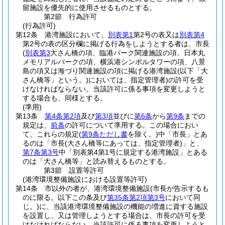
留施設を優先的に使用させるものとする。
第2節
行為許可
(行為許可)
第12条
港湾施設において、
別表第1
第2号の表又は
別表第4
第2号の表の区分欄に掲げる行為をしようとする者は、市長
(
別表第3
大さん橋の項、臨港パーク関連施設の項、日本丸
メモリアルパークの項、横浜港シンボルタワーの項、八景
島の項又は海づり関連施設の項に掲げる港湾施設
(以下「大
さん橋等」という。)
においては、指定管理者)
の許可を受
けなければならない。
当該許可に係る事項を変更しようと
する場合も、同様とする。
(準用)
第13条
第4条第2項
及び
第3項
並びに
第6条
から
第9条
までの
規定は、
前条
の許可について準用する。
この場合におい
て、これらの規定
(
第9条ただし書
を除く。)
中「市長」とあ
るのは「市長
(大さん橋等にあっては、指定管理者)
」と、
第7条第3号
中「別表第4第1号に規定する港湾施設」とある
のは「大さん橋等」と読み替えるものとする。
第3節
設置等許可
(港湾環境整備施設における設置等許可)
第14条
市以外の者が、港湾環境整備施設
(市長が告示するも
のに限る。以下この条及び
第35条第2項第3号
において同
じ。)
に、当該港湾環境整備施設の機能の増進に資する施設
を設置し、又は管理しようとする場合は、市長の許可を受
けなければならない。
当該許可に係る事項を変更しようと