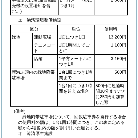
売機の設置場所を含
つき1月
む。)
エ 港湾環境整備施設
区分
単位
使用料
緑地
運動広場
1面につき1日
13,200円
テニスコー
1面1時間までご
1,100円
ト
とに
店舗
1平方メートルに
3,160円
つき1月
新港ふ頭内の緑地附帯
1台1回につき1時
500円
駐車場
間まで
1台1回につき1時
500円に超過時
間を超える場合
間30分までごと
に250円を加算
した額
(備考)
緑地附帯駐車場について、回数駐車券を発行する場合
の使用料の額は、1台1回1時間につき、この表に定める
額から4割以内の額を割り引いた額とする。
オ 港湾厚生施設