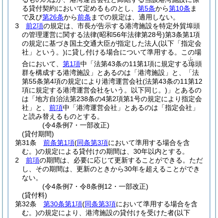
る貸付契約において定めるものとし、
第5条
から
第10条
ま
で及び
第26条
から
前条
までの規定は、適用しない。
3
前2項
の規定は、市長が告示する港湾施設を特定外貿埠頭
の管理運営に関する法律
(昭和56年法律第28号)
第3条第1項
の規定に基づき国土交通大臣が指定した法人
(以下「指定会
社」という。)
に貸し付ける場合について準用する。
この場
ふ
合において、
第1項
中「法第43条の11第1項に規定する
頭
埠
群を構成する港湾施設」とあるのは「港湾施設」と、「法
第55条第4項の規定により港湾運営会社
(法第43条の11第12
項に規定する港湾運営会社をいう。以下同じ。)
」とあるの
は「地方自治法第238条の4第2項第1号の規定により指定会
社」と、
前項
中「港湾運営会社」とあるのは「指定会社」
と読み替えるものとする。
(令4条例7・一部改正)
(貸付期間)
第31条
前条第1項
(
同条第3項
において準用する場合を含
む。)
の規定による貸付けの期間は、30年以内とする。
2
前項
の期間は、必要に応じて更新することができる。
ただ
し、その期間は、更新のときから30年を超えることができ
ない。
(令4条例7・令8条例12・一部改正)
(貸付料)
第32条
第30条第1項
(
同条第3項
において準用する場合を含
む。)
の規定により、港湾施設の貸付けを受けた者
(以下