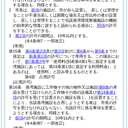
する場合も、同様とする。
2
市長は、
前項
の施設が、市が自ら設置し、若しくは管理す
ることが不適当若しくは困難な場合又は市以外の者が設置
し、若しくは管理することで当該港湾環境整備施設の機能
の効率的な増進に資すると認められる場合に、
同項
の許可
をすることができる。
3
第1項
の許可の期間は、10年以内とする。
(令4条例7・一部改正)
(準用)
第15条
第4条第2項
及び
第3項
並びに
第6条
から
第9条
までの
規定は、
前条第1項
の許可について準用する。
この場合にお
いて、
第7条第3号
中「使用料
(別表第4第1号に規定する港
湾施設にあっては、第24条第1項に規定する利用料金)
」と
あるのは、「使用料」と読み替えるものとする。
第4節
占用許可
(占用許可)
第16条
港湾施設に工作物その他の物件又は施設
(
第8条
の承
認を受けて設けられた工作物その他の設備及び
第14条第1
項
の許可を受けて設置された施設を除く。)
を設置すること
により、当該港湾施設を占用しようとする者は、市長の許
可を受けなければならない。
当該許可に係る事項を変更し
ようとする場合も、同様とする。
2
前項
の許可の期間は、10年以内とする。
(令4条例7・一部改正)