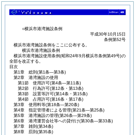
○横浜市港湾施設条例
平成30年10月15日
条例第52号
横浜市港湾施設条例をここに公布する。
横浜市港湾施設条例
横浜市港湾施設使用条例(昭和24年9月横浜市条例第49号)の
全部を改正する。
目次
第1章
総則
(第1条―第3条)
第2章
港湾施設の使用
第1節
使用許可
(第4条―第11条)
第2節
行為許可
(第12条・第13条)
第3節
設置等許可
(第14条・第15条)
第4節
占用許可
(第16条・第17条)
第3章
使用料等
(第18条―第20条)
第4章
指定管理者による管理
(第21条―第25条)
第5章
港湾施設の管理
(第26条―第29条)
第6章
港湾運営会社等への貸付け
(第30条―第33条)
第7章
雑則
(第34条)
第8章
罰則
(第35条)