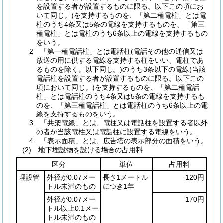
を設置する者が設置するものに限る。以下この項にお
いて同じ。)を支持するものを、「第二種電柱」とは電
柱のうち4条又は5条の電線を支持するものを、「第三
種電柱」とは電柱のうち6条以上の電線を支持するもの
をいう。
2 「第一種電話柱」とは電話柱(電話その他の通信又は
放送の用に供する電線を支持する柱をいい、電柱であ
るものを除く。以下同じ。)のうち3条以下の電線(当該
電話柱を設置する者が設置するものに限る。以下この
項において同じ。)を支持するものを、「第二種電話
柱」とは電話柱のうち4条又は5条の電線を支持するも
のを、「第三種電話柱」とは電話柱のうち6条以上の電
線を支持するものをいう。
3 「共架電線」とは、電柱又は電話柱を設置する者以外
の者が当該電柱又は電話柱に設置する電線をいう。
4 「表示面積」とは、広告塔の表示部分の面積をいう。
(2) 地下埋設物を設ける場合の占用料
区分
単位
占用料
埋設管
外径が0.07メー
長さ1メートル
120円
トル未満のもの
につき1年
外径が0.07メー
170円
トル以上0.1メー
トル未満のもの