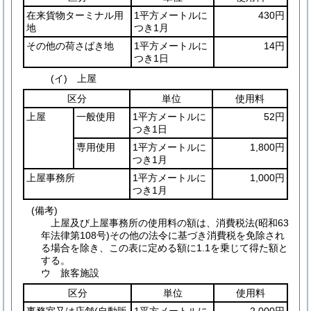
在来貨物ターミナル用
1平方メートルに
430円
地
つき1月
その他の荷さばき地
1平方メートルに
14円
つき1日
(イ) 上屋
区分
単位
使用料
上屋
一般使用
1平方メートルに
52円
つき1日
専用使用
1平方メートルに
1,800円
つき1月
上屋事務所
1平方メートルに
1,000円
つき1月
(備考)
上屋及び上屋事務所の使用料の額は、消費税法(昭和63
年法律第108号)その他の法令に基づき消費税を免除され
る場合を除き、この表に定める額に1.1を乗じて得た額と
する。
ウ 旅客施設
区分
単位
使用料
事務室又は店舗
(自動販
1平方メートルに
2,000円