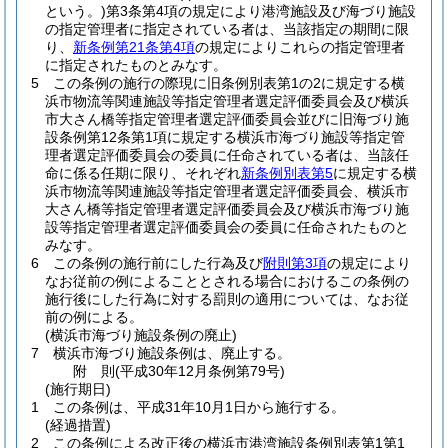
という。)
第3条第4項の規定により港湾施設及び海づり施設
の指定管理者に指定されている者は、当該指定の期間に限
り、
新条例第21条第4項
の規定によりこれらの指定管理者
に指定されたものとみなす。
5
この条例の施行の際現に旧条例別表第1の2に規定する横
浜市物流等関連施設等指定管理者選定評価委員会及び横浜
市大さん橋等指定管理者選定評価委員会並びに旧海づり施
設条例第12条第1項に規定する横浜市海づり施設等指定管
理者選定評価委員会の委員に任命されている者は、当該任
命に係る任期に限り、それぞれ
新条例別表第5
に規定する横
浜市物流等関連施設等指定管理者選定評価委員会、横浜市
大さん橋等指定管理者選定評価委員会及び横浜市海づり施
設等指定管理者選定評価委員会の委員に任命されたものと
みなす。
6
この条例の施行前にした行為及び
附則第3項
の規定により
なお従前の例によることとされる場合におけるこの条例の
施行後にした行為に対する罰則の適用については、なお従
前の例による。
(横浜市海づり施設条例の廃止)
7
横浜市海づり施設条例は、廃止する。
附
則
(平成30年12月
条例第79号)
(施行期日)
1
この条例は、平成31年10月1日から施行する。
(経過措置)
2
この条例による改正後の横浜市港湾施設条例別表第1第1