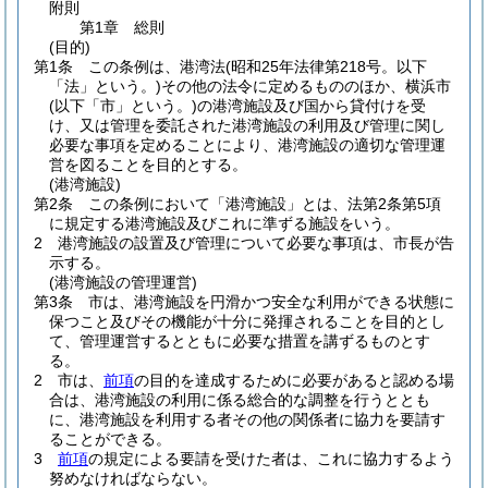
附則
第1章
総則
(目的)
第1条
この条例は、港湾法
(昭和25年法律第218号。以下
「法」という。)
その他の法令に定めるもののほか、横浜市
(以下「市」という。)
の港湾施設及び国から貸付けを受
け、又は管理を委託された港湾施設の利用及び管理に関し
必要な事項を定めることにより、港湾施設の適切な管理運
営を図ることを目的とする。
(港湾施設)
第2条
この条例において「港湾施設」とは、法第2条第5項
に規定する港湾施設及びこれに準ずる施設をいう。
2
港湾施設の設置及び管理について必要な事項は、市長が告
示する。
(港湾施設の管理運営)
第3条
市は、港湾施設を円滑かつ安全な利用ができる状態に
保つこと及びその機能が十分に発揮されることを目的とし
て、管理運営するとともに必要な措置を講ずるものとす
る。
2
市は、
前項
の目的を達成するために必要があると認める場
合は、港湾施設の利用に係る総合的な調整を行うととも
に、港湾施設を利用する者その他の関係者に協力を要請す
ることができる。
3
前項
の規定による要請を受けた者は、これに協力するよう
努めなければならない。