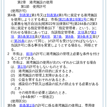
第2章
港湾施設の使用
第1節
使用許可
(使用許可)
第4条
別表第1
第1号又は
別表第4
第1号に規定する港湾施設
を使用しようとする者は、市長
(
第21条第1項第1号
に掲げ
る業務を地方自治法
(昭和22年法律第67号)
第244条の2第3
項に規定する指定管理者
(以下「指定管理者」という。)
に
行わせる場合にあっては、当該指定管理者。
次項
及び
第3
項
、
第5条第3項
及び
第4項
、
第7条
、
第8条
、
第9条本文
並び
に
第26条
において同じ。)
の許可を受けなければならない。
当該許可に係る事項を変更しようとする場合も、同様とす
る。
2
市長は、
前項
の許可に港湾施設の管理上必要な条件を付け
ることができる。
3
市長は、港湾施設の使用が次のいずれかに該当する場合
は、
第1項
の許可をしないものとする。
(1)
港湾施設の設置の目的に反するとき。
(2)
港湾施設の管理上支障があるとき。
(3)
公益を害するおそれがあるとき。
(4)
感染症の予防又は感染の拡大の防止をする必要がある
とき。
(5)
その他市長が必要と認めたとき。
(令4条例7・一部改正)
(使用区分)
第5条
前条第1項
の許可に係る港湾施設の使用は、専用使