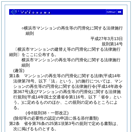
○横浜市マンションの再生等の円滑化に関する法律施行
細則
平成27年3月13日
規則第14号
〔横浜市マンションの建替え等の円滑化に関する法律施行
細則〕をここに公布する。
横浜市マンションの再生等の円滑化に関する法律施行
細則
(趣旨)
第1条
マンションの再生等の円滑化に関する法律
(平成14年
法律第78号。以下「法」という。)
の施行については、マン
ションの再生等の円滑化に関する法律施行令
(平成14年政令
第367号)
及びマンションの再生等の円滑化に関する法律施
行規則
(平成14年国土交通省令第116号。以下「省令」とい
う。)
に定めるもののほか、この規則の定めるところによ
る。
(令8規則38・一部改正)
(除却等の必要性の認定の申請に係る添付書類)
第2条
省令第76条の25第1項第3号の規則で定める書類は、
次に掲げるものとする。