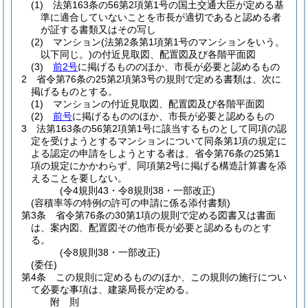
(1)
法第163条の56第2項第1号の国土交通大臣が定める基
準に適合していないことを市長が適切であると認める者
が証する書類又はその写し
(2)
マンション
(法第2条第1項第1号のマンションをいう。
以下同じ。)
の付近見取図、配置図及び各階平面図
(3)
前2号
に掲げるもののほか、市長が必要と認めるもの
2
省令第76条の25第2項第3号の規則で定める書類は、次に
掲げるものとする。
(1)
マンションの付近見取図、配置図及び各階平面図
(2)
前号
に掲げるもののほか、市長が必要と認めるもの
3
法第163条の56第2項第1号に該当するものとして同項の認
定を受けようとするマンションについて同条第1項の規定に
よる認定の申請をしようとする者は、省令第76条の25第1
項の規定にかかわらず、同項第2号に掲げる構造計算書を添
えることを要しない。
(令4規則43・令8規則38・一部改正)
(容積率等の特例の許可の申請に係る添付書類)
第3条
省令第76条の30第1項の規則で定める図書又は書面
は、案内図、配置図その他市長が必要と認めるものとす
る。
(令8規則38・一部改正)
(委任)
第4条
この規則に定めるもののほか、この規則の施行につい
て必要な事項は、建築局長が定める。
附
則