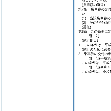
ることができる。
(負担額の返還)
第7条
乗車券の交
い。
(1)
当該乗車券の
(2)
その他特別の
(委任)
第8条
この条例に
附
則
(施行期日)
1
この条例は、平成
(施行のために必要
2
乗車券の交付の
附
則
(平成2
この条例は、平成2
附
則
(令和7
この条例は、令和7