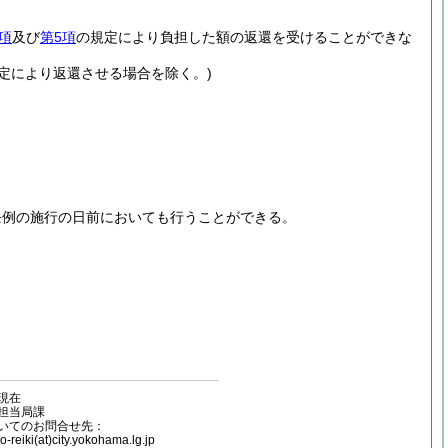
項
及び
第5項
の規定により負担した額の返還を受けることができな
定により返還させる場合を除く。)
。
条例の施行の日前においても行うことができる。
容現在
担当局課
いてのお問合せ先：
(at)city.yokohama.lg.jp