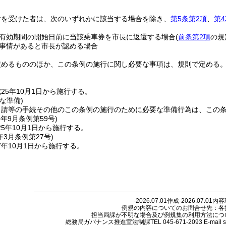
付を受けた者は、次のいずれかに該当する場合を除き、
第5条第2項
、
第4
有効期間の開始日前に当該乗車券を市長に返還する場合
(
前条第2項
の規
事情があると市長が認める場合
定めるもののほか、この条例の施行に関し必要な事項は、規則で定める
25年10月1日から施行する。
な準備)
申請等の手続その他のこの条例の施行のために必要な準備行為は、この
5年9月
条例第59号)
5年10月1日から施行する。
年3月
条例第27号)
年10月1日から施行する。
-2026.07.01作成-2026.07.01内
例規の内容についてのお問合せ先：各
担当局課が不明な場合及び例規集の利用方法につ
総務局ガバナンス推進室法制課TEL 045-671-2093 E-mail so-reiki