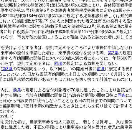
祉法
(昭和24年法律第283号)
第15条第4項の規定により、身体障害者手
年厚生省令第15号)
別表第5号身体障害者障害程度等級表に定める1級から
昭和22年法律第164号)
第12条第1項に規定する児童相談所若しくは知的
において知能指数が75以下であると判定された者又は市長の発行する愛
精神障害者福祉に関する法律
(昭和25年法律第123号)
第45条第2項の
者に対する援護に関する法律
(平成6年法律第117号)
第2条第3項の規定
かわらず、市長が他の措置によることが適当であると認めた者に対して
付を受けようとする者は、規則で定めるところにより市長に申請しなけ
り乗車券の交付を申請した者は、乗車券の交付を受ける際、
第2条
の規定
定する有効期間の開始日において20歳未満の者にあっては、年額600円
かわらず、規則で定める者は、
同項
の規定による負担を要しない。
間
(
第3条
の有効期間をいう。以下同じ。)
の開始日後に
前条
に規定する要
ることとなった日から当該有効期間の末日までの期間について月割りを
間に1箇月未満の端数があるときはこれらを切り捨てて計算するものとし
。
間内に、
前条
の規定による交付対象者が70歳に達したことにより当該交
負担する額は、当該有効期間の開始日
(当該有効期間の開始日後に
同条
に
た日)
から当該要件に該当しないこととなる日の前日までの期間について
は当該期間に1箇月未満の端数があるときはこれらを切り捨てて計算する
のとする。
の禁止)
付を受けた者は、当該乗車券を他人に譲渡し、若しくは貸与し、又は担
規定に違反した者、不正の手段により乗車券の交付を受けた者又は乗車