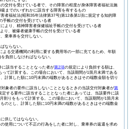
帳の交付を受けている者で、その障害の程度が身体障害者福祉法施
4級までのいずれかに該当する障害を有するもの
障害者福祉法
(昭和35年法律第37号)
第12条第1項に規定する知的障
の手帳の交付を受けている者
規定により、精神障害者保健福祉手帳の交付を受けている者
により、被爆者健康手帳の交付を受けている者
は、乗車券を交付しない。
ればならない。
による交通機関の利用に要する費用等の一部に充てるため、年額
)
を負担しなければならない。
件に該当することとなった者が
第2項
の規定により負担する額は、
もって計算する。
この場合において、当該期間が1箇月未満である
、計算した額に10円未満の端数があるときはその端数金額を切り
付対象者の要件に該当しないこととなるときの当該交付対象者が
第
規定する要件に該当することとなった者にあっては、当該要件に該
月割りをもって計算する。
この場合において、当該期間が1箇月未
ものとし、計算した額に10円未満の端数があるときはその端数金
保に供してはならない。
券の使用について不正の行為をした者に対し、乗車券の返還を求め