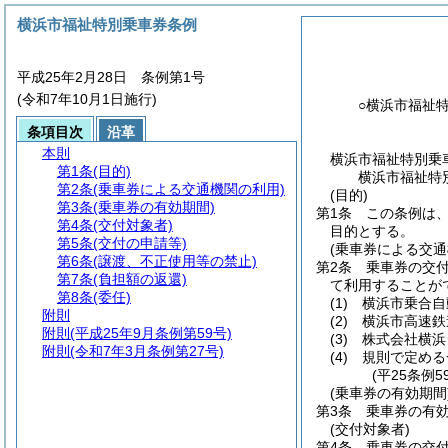
横浜市福祉特別乗車券条例
平成25年2月28日 条例第1号
(令和7年10月1日施行)
○横浜市福祉
条項目次
沿革
本則
横浜市福祉特別乗
第1条
(目的)
横浜市福祉特
第2条
(乗車券による交通機関の利用)
(目的)
第3条
(乗車券の有効期間)
第1条
この条例は
第4条
(交付対象者)
目的とする。
第5条
(交付の申請等)
(乗車券による交通
第6条
(譲渡、不正使用等の禁止)
第2条
乗車券の交
第7条
(負担額の返還)
て利用することが
第8条
(委任)
(1)
横浜市乗合自
附則
(2)
横浜市高速鉄
附則
(平成25年9月条例第59号)
(3)
株式会社横浜
附則
(令和7年3月条例第27号)
(4)
規則で定める
(平25条例
(乗車券の有効期間
第3条
乗車券の有効
(交付対象者)
第4条
乗車券の交