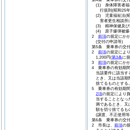
(1)
身体障害者福
行規則
(昭和25
(2)
児童福祉法
(
害者更生相談所
(3)
精神保健及び
(4)
原子爆弾被爆
2
前項
の規定にか
(交付の申請等)
第5条
乗車券の交
2
前項
の規定によ
1,200円
(
第3条
に規
3
前項
の規定にか
4
乗車券の有効期
当該要件に該当す
とき、又は当該期
捨てるものとする
5
乗車券の有効期
2項
の規定により
当することとなっ
満であるとき、又
額を切り捨てるも
(譲渡、不正使用等
第6条
乗車券の交
2
市長は、
前項
の