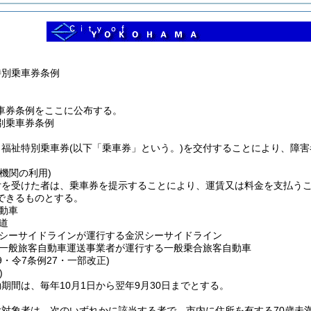
特別乗車券条例
車券条例をここに公布する。
別乗車券条例
、福祉特別乗車券
(以下「乗車券」という。)
を交付することにより、障害
機関の利用)
付を受けた者は、乗車券を提示することにより、運賃又は料金を支払う
できるものとする。
動車
道
シーサイドラインが運行する金沢シーサイドライン
一般旅客自動車運送事業者が運行する一般乗合旅客自動車
59・令7条例27・一部改正)
)
期間は、毎年10月1日から翌年9月30日までとする。
付対象者は、次のいずれかに該当する者で、市内に住所を有する70歳未