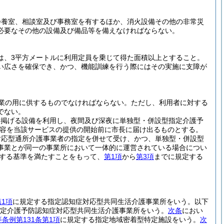
静養室、相談室及び事務室を有するほか、消火設備その他の非常災
必要なその他の設備及び備品等を備えなければならない。
は、3平方メートルに利用定員を乗じて得た面積以上とすること。
い広さを確保でき、かつ、機能訓練を行う際にはその実施に支障が
業の用に供するものでなければならない。
ただし、利用者に対する
でない。
に掲げる設備を利用し、夜間及び深夜に単独型・併設型指定介護予
容を当該サービスの提供の開始前に市長に届け出るものとする。
対応型通所介護事業者の指定を併せて受け、かつ、単独型・併設型
事業とが同一の事業所において一体的に運営されている場合につい
する基準を満たすことをもって、
第1項
から
第3項
までに規定する
1項
に規定する指定認知症対応型共同生活介護事業所をいう。以下
定介護予防認知症対応型共同生活介護事業所をいう。
次条
におい
条例第131条第1項
に規定する指定地域密着型特定施設をいう。
次