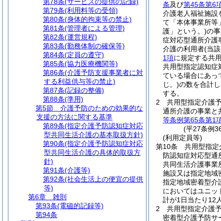
第78条
(サービスの提供の記録)
条
及び
第45条第6
第79条
(利用料等の受領)
介護老人福祉施設
第80条
(身体的拘束等の禁止)
て「本体事業所等
第81条
(管理者による管理)
護」という。)
の事
第82条
(運営規程)
症対応型通所介護
第83条
(勤務体制の確保等)
介護の利用者
(当
第84条
(定員の遵守)
1項
に規定する共
第85条
(協力医療機関等)
共用型指定認知症
第86条
(介護予防支援事業者に対
ている場合にあっ
する利益供与等の禁止)
じ。)
の数を合計し
第87条
(記録の整備)
する。
第88条
(準用)
2
共用型指定介護
第5節
介護予防のための効果的な
通所介護の事業と
支援の方法に関する基準
等条例第65条第1
第89条
(指定介護予防認知症対応
(平27条例
型共同生活介護の基本取扱方針)
(利用定員等)
第90条
(指定介護予防認知症対応
第10条
共用型指定
型共同生活介護の具体的取扱方
防認知症対応型通
針)
共同生活介護事業
第91条
(介護等)
施設又は指定地域
第92条
(社会生活上の便宜の提供
指定地域密着型介
等)
においてはユニッ
第6章
雑則
計が1日当たり12
第93条
(電磁的記録等)
2
共用型指定介護
第94条
密着型介護予防サ