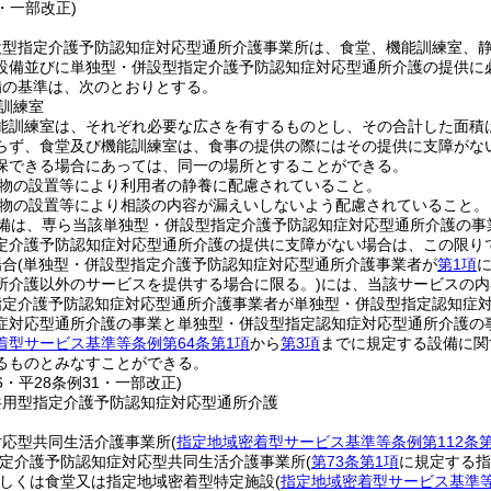
3・一部改正)
設型指定介護予防認知症対応型通所介護事業所は、食堂、機能訓練室、
設備並びに単独型・併設型指定介護予防認知症対応型通所介護の提供に
備の基準は、次のとおりとする。
訓練室
能訓練室は、それぞれ必要な広さを有するものとし、その合計した面積
らず、食堂及び機能訓練室は、食事の提供の際にはその提供に支障がな
保できる場合にあっては、同一の場所とすることができる。
物の設置等により利用者の静養に配慮されていること。
物の設置等により相談の内容が漏えいしないよう配慮されていること。
備は、専ら当該単独型・併設型指定介護予防認知症対応型通所介護の事
定介護予防認知症対応型通所介護の提供に支障がない場合は、この限り
場合
(単独型・併設型指定介護予防認知症対応型通所介護事業者が
第1項
所介護以外のサービスを提供する場合に限る。)
には、当該サービスの内
指定介護予防認知症対応型通所介護事業者が単独型・併設型指定認知症
症対応型通所介護の事業と単独型・併設型指定認知症対応型通所介護の
着型サービス基準等条例第64条第1項
から
第3項
までに規定する設備に関
るものとみなすことができる。
36・平28条例31・一部改正)
共用型指定介護予防認知症対応型通所介護
対応型共同生活介護事業所
(
指定地域密着型サービス基準等条例第112条第
定介護予防認知症対応型共同生活介護事業所
(
第73条第1項
に規定する指
しくは食堂又は指定地域密着型特定施設
(
指定地域密着型サービス基準等