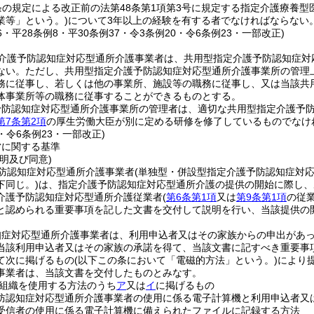
条の規定による改正前の法第48条第1項第3号に規定する指定介護療養型
業等」という。)
について3年以上の経験を有する者でなければならない
36・平28条例8・平30条例37・令3条例20・令6条例23・一部改正)
介護予防認知症対応型通所介護事業者は、共用型指定介護予防認知症対
ない。
ただし、共用型指定介護予防認知症対応型通所介護事業所の管理
務に従事し、若しくは他の事業所、施設等の職務に従事し、又は当該共
体事業所等の職務に従事することができるものとする。
予防認知症対応型通所介護事業所の管理者は、適切な共用型指定介護予
第7条第2項
の厚生労働大臣が別に定める研修を修了しているものでなけ
0・令6条例23・一部改正)
営に関する基準
明及び同意)
防認知症対応型通所介護事業者
(単独型・併設型指定介護予防認知症対
下同じ。)
は、指定介護予防認知症対応型通所介護の提供の開始に際し、
介護予防認知症対応型通所介護従業者
(
第6条第1項
又は
第9条第1項
の従
と認められる重要事項を記した文書を交付して説明を行い、当該提供の
知症対応型通所介護事業者は、利用申込者又はその家族からの申出があ
当該利用申込者又はその家族の承諾を得て、当該文書に記すべき重要事
て次に掲げるもの
(以下この条において「電磁的方法」という。)
により
事業者は、当該文書を交付したものとみなす。
組織を使用する方法のうち
ア
又は
イ
に掲げるもの
防認知症対応型通所介護事業者の使用に係る電子計算機と利用申込者又
受信者の使用に係る電子計算機に備えられたファイルに記録する方法