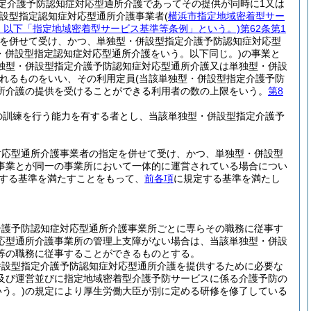
定介護予防認知症対応型通所介護であってその提供が同時に1又は
併設型指定認知症対応型通所介護事業者
(
横浜市指定地域密着型サー
7号。以下「指定地域密着型サービス基準等条例」という。)
第62条第1
を併せて受け、かつ、単独型・併設型指定介護予防認知症対応型
・併設型指定認知症対応型通所介護をいう。以下同じ。)
の事業と
独型・併設型指定介護予防認知症対応型通所介護又は単独型・併設
れるものをいい、その利用定員
(当該単独型・併設型指定介護予防
所介護の提供を受けることができる利用者の数の上限をいう。
第8
の訓練を行う能力を有する者とし、当該単独型・併設型指定介護予
。
対応型通所介護事業者の指定を併せて受け、かつ、単独型・併設型
事業とが同一の事業所において一体的に運営されている場合につい
する基準を満たすことをもって、
前各項
に規定する基準を満たし
介護予防認知症対応型通所介護事業所ごとに専らその職務に従事す
応型通所介護事業所の管理上支障がない場合は、当該単独型・併設
等の職務に従事することができるものとする。
併設型指定介護予防認知症対応型通所介護を提供するために必要な
及び運営並びに指定地域密着型介護予防サービスに係る介護予防の
う。)
の規定により厚生労働大臣が別に定める研修を修了している