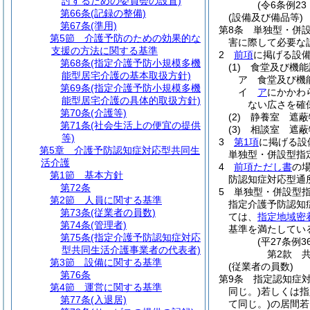
討するための委員会の設置)
(令6条例2
第66条
(記録の整備)
(設備及び備品等)
第67条
(準用)
第8条
単独型・併
第5節
介護予防のための効果的な
害に際して必要な
支援の方法に関する基準
2
前項
に掲げる設
第68条
(指定介護予防小規模多機
(1)
食堂及び機能
能型居宅介護の基本取扱方針)
ア
食堂及び機
第69条
(指定介護予防小規模多機
イ
ア
にかかわ
能型居宅介護の具体的取扱方針)
ない広さを確
第70条
(介護等)
(2)
静養室 遮蔽
第71条
(社会生活上の便宜の提供
(3)
相談室 遮蔽
等)
3
第1項
に掲げる設
第5章
介護予防認知症対応型共同生
単独型・併設型指
活介護
4
前項ただし書
の
第1節
基本方針
防認知症対応型通
第72条
5
単独型・併設型
第2節
人員に関する基準
指定介護予防認知
第73条
(従業者の員数)
ては、
指定地域密
第74条
(管理者)
基準を満たしてい
第75条
(指定介護予防認知症対応
(平27条例
型共同生活介護事業者の代表者)
第2款
第3節
設備に関する基準
(従業者の員数)
第76条
第9条
指定認知症
第4節
運営に関する基準
同じ。)
若しくは指
第77条
(入退居)
て同じ。)
の居間若