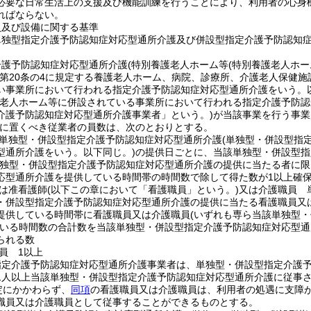
必要な日常生活上の支援及び機能訓練を行うことにより、利用者の心身
ればならない。
員及び設備に関する基準
単独型指定介護予防認知症対応型通所介護及び併設型指定介護予防認知
介護予防認知症対応型通所介護
(特別養護老人ホーム等
(特別養護老人ホー
第20条の4に規定する養護老人ホーム、病院、診療所、介護老人保健施
い事業所において行われる指定介護予防認知症対応型通所介護をいう。以
護老人ホーム等に併設されている事業所において行われる指定介護予防認
介護予防認知症対応型通所介護事業者」という。)
が当該事業を行う事業
に置くべき従業者の員数は、次のとおりとする。
単独型・併設型指定介護予防認知症対応型通所介護
(単独型・併設型指
型通所介護をいう。以下同じ。)
の提供日ごとに、当該単独型・併設型指
単独型・併設型指定介護予防認知症対応型通所介護の提供に当たる者に限
応型通所介護を提供している時間帯の時間数で除して得た数が1以上確
は准看護師
(以下この章において「看護職員」という。)
又は介護職員 
・併設型指定介護予防認知症対応型通所介護の提供に当たる看護職員又
提供している時間帯に看護職員又は介護職員
(いずれも専ら当該単独型
いる時間数の合計数を当該単独型・併設型指定介護予防認知症対応型通
られる数
員 1以上
指定介護予防認知症対応型通所介護事業者は、単独型・併設型指定介護
1人以上当該単独型・併設型指定介護予防認知症対応型通所介護に従事
定にかかわらず、
同項
の看護職員又は介護職員は、利用者の処遇に支障
職員又は介護職員として従事することができるものとする。