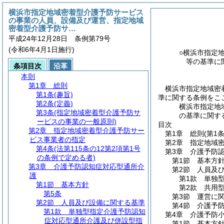
横浜市指定地域密着型介護予防サービス
の事業の人員、設備及び運営、指定地域
密着型介護予防サ…
平成24年12月28日 条例第79号
(令和6年4月1日施行)
○横浜市指定
等の基準に
条項目次
沿革
本則
第1章
総則
横浜市指定地域密
第1条
(趣旨)
準に関する条例をこ
第2条
(定義)
横浜市指定地
第3条
(指定地域密着型介護予防サ
の基準に関す
ービスの事業の一般原則)
目次
第2章
指定地域密着型介護予防サー
第1章
総則
(第1
ビス事業者の指定
第2章
指定地域
第4条
(法第115条の12第2項第1号
第3章
介護予防
の条例で定める者)
第1節
基本方
第3章
介護予防認知症対応型通所介
第2節
人員及
護
第1款
単独
第1節
基本方針
第2款
共用
第5条
第3節
運営に
第2節
人員及び設備に関する基準
第4節
介護予
第1款
単独型指定介護予防認知
第4章
介護予防
症対応型通所介護及び併設型指
第1節
基本方