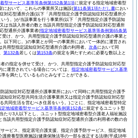
着型サービス基準等条例第152条第1項
に規定する指定地域密着型
室において、これらの事業所又は施設
(
第11条第1項ただし書
におい
症対応型通所介護
(以下「共用型指定介護予防認知症対応型通所介
いう。)
が当該事業を行う事業所
(以下「共用型指定介護予防認知
又は当該入所者の数と当該共用型指定介護予防認知症対応型通所
対応型通所介護事業者
(
指定地域密着型サービス基準等条例第65条第
て受け、かつ、共用型指定介護予防認知症対応型通所介護の事業と
。以下同じ。)
の事業とが同一の事業所において一体的に運営され
は共用型指定認知症対応型通所介護の利用者。
次条
において同
、
第132条
若しくは
第153条
の規定を満たすために必要な数以上と
業者の指定を併せて受け、かつ、共用型指定介護予防認知症対応型
的に運営されている場合については、
指定地域密着型サービス基準
基準を満たしているものとみなすことができる。
予防認知症対応型通所介護事業所において同時に共用型指定介護予
認知症対応型共同生活介護事業所又は指定介護予防認知症対応型
定する共同生活を営むべき住居をいう。)
ごとに、指定地域密着型特定
指定地域密着型サービス基準等条例第152条
に規定するユニット型
日当たり3人以下とし、ユニット型指定地域密着型介護老人福祉施設
と当該共用型指定介護予防認知症対応型通所介護の利用者の数の合
型サービス、指定居宅介護支援、指定介護予防サービス、指定地域
介護療養型医療施設
(健康保険法等の一部を改正する法律
(平成18年