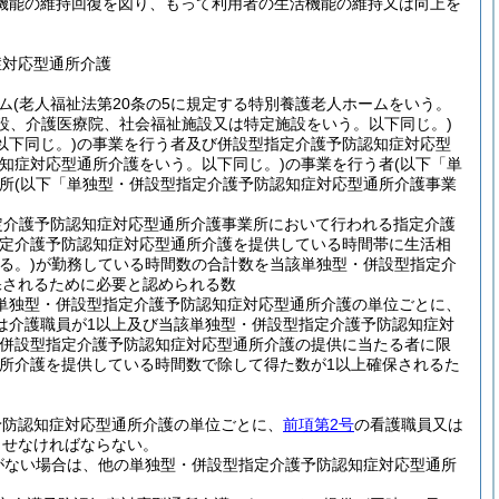
機能の維持回復を図り、もって利用者の生活機能の維持又は向上を
症対応型通所介護
ム
(老人福祉法第20条の5に規定する特別養護老人ホームをいう。
設、介護医療院、社会福祉施設又は特定施設をいう。以下同じ。)
下同じ。)
の事業を行う者及び併設型指定介護予防認知症対応型
知症対応型通所介護をいう。以下同じ。)
の事業を行う者
(以下「単
所
(以下「単独型・併設型指定介護予防認知症対応型通所介護事業
定介護予防認知症対応型通所介護事業所において行われる指定介護
定介護予防認知症対応型通所介護を提供している時間帯に生活相
る。)
が勤務している時間数の合計数を当該単独型・併設型指定介
保されるために必要と認められる数
単独型・併設型指定介護予防認知症対応型通所介護の単位ごとに、
は介護職員が1以上及び当該単独型・併設型指定介護予防認知症対
・併設型指定介護予防認知症対応型通所介護の提供に当たる者に限
所介護を提供している時間数で除して得た数が1以上確保されるた
予防認知症対応型通所介護の単位ごとに、
前項第2号
の看護職員又は
させなければならない。
がない場合は、他の単独型・併設型指定介護予防認知症対応型通所