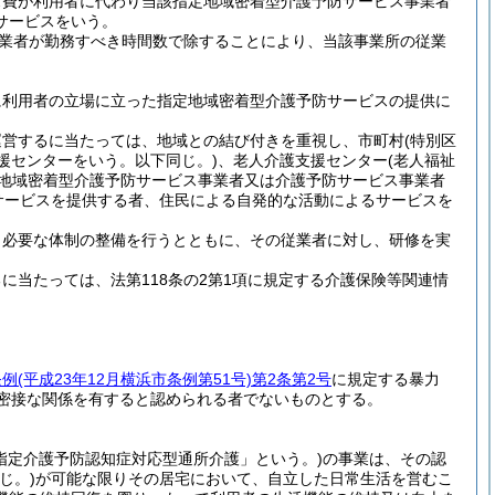
ス費が利用者に代わり当該指定地域密着型介護予防サービス事業者
サービスをいう。
業者が勤務すべき時間数で除することにより、当該事業所の従業
に利用者の立場に立った指定地域密着型介護予防サービスの提供に
運営するに当たっては、地域との結び付きを重視し、市町村
(特別区
支援センターをいう。以下同じ。)
、老人介護支援センター
(老人福祉
地域密着型介護予防サービス事業者又は介護予防サービス事業者
サービスを提供する者、住民による自発的な活動によるサービスを
、必要な体制の整備を行うとともに、その従業者に対し、研修を実
当たっては、法第118条の2第1項に規定する介護保険等関連情
条例
(平成23年12月横浜市条例第51号)
第2条第2号
に規定する暴力
密接な関係を有すると認められる者でないものとする。
指定介護予防認知症対応型通所介護」という。)
の事業は、その認
じ。)
が可能な限りその居宅において、自立した日常生活を営むこ