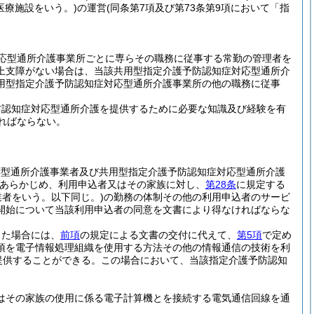
医療施設をいう。)
の運営
(同条第7項及び第73条第9項において「指
。
応型通所介護事業所ごとに専らその職務に従事する常勤の管理者を
上支障がない場合は、当該共用型指定介護予防認知症対応型通所介
用型指定介護予防認知症対応型通所介護事業所の他の職務に従事
防認知症対応型通所介護を提供するために必要な知識及び経験を有
ればならない。
応型通所介護事業者及び共用型指定介護予防認知症対応型通所介護
あらかじめ、利用申込者又はその家族に対し、
第28条
に規定する
業者をいう。以下同じ。)
の勤務の体制その他の利用申込者のサービ
開始について当該利用申込者の同意を文書により得なければならな
った場合には、
前項
の規定による文書の交付に代えて、
第5項
で定め
項を電子情報処理組織を使用する方法その他の情報通信の技術を利
提供することができる。
この場合において、当該指定介護予防認知
はその家族の使用に係る電子計算機とを接続する電気通信回線を通