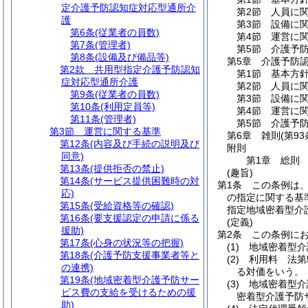
定介護予防認知症対応型通所介
第2節
人員に
護
第3節
設備に
第6条
(従業者の員数)
第4節
運営に
第7条
(管理者)
第5節
介護予
第8条
(設備及び備品等)
第5章
介護予防
第2款
共用型指定介護予防認知
第1節
基本方
症対応型通所介護
第2節
人員に
第9条
(従業者の員数)
第3節
設備に
第10条
(利用定員等)
第4節
運営に
第11条
(管理者)
第5節
介護予
第3節
運営に関する基準
第6章
雑則
(第9
第12条
(内容及び手続の説明及び
附則
同意)
第1章
総則
第13条
(提供拒否の禁止)
(趣旨)
第14条
(サービス提供困難時の対
第1条
この条例は
応)
の指定に関する基
第15条
(受給資格等の確認)
指定地域密着型介
第16条
(要支援認定の申請に係る
(定義)
援助)
第2条
この条例に
第17条
(心身の状況等の把握)
(1)
地域密着型介
第18条
(介護予防支援事業者等と
(2)
利用料 法第
の連携)
る対価をいう。
第19条
(地域密着型介護予防サー
(3)
地域密着型介
ビス費の支給を受けるための援
密着型介護予防
助)