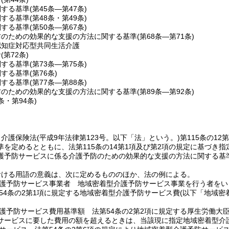
関する基準
(第45条―第47条)
関する基準
(第48条・第49条)
関する基準
(第50条―第67条)
防のための効果的な支援の方法に関する基準
(第68条―第71条)
認知症対応型共同生活介護
針
(第72条)
関する基準
(第73条―第75条)
関する基準
(第76条)
関する基準
(第77条―第88条)
防のための効果的な支援の方法に関する基準
(第89条―第92条)
3条・第94条)
、介護保険法
(平成9年法律第123号。以下「法」という。)
第115条の1
準を定めるとともに、法第115条の14第1項及び第2項の規定に基づき
護予防サービスに係る介護予防のための効果的な支援の方法に関する基
おける用語の意義は、次に定めるもののほか、法の例による。
護予防サービス事業者 地域密着型介護予防サービス事業を行う者をい
54条の2第1項に規定する地域密着型介護予防サービス費
(以下「地域密
護予防サービス費用基準額 法第54条の2第2項に規定する厚生労働大
サービスに要した費用の額を超えるときは、当該現に指定地域密着型介