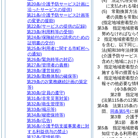
(4)
法定代理受領
第20条
(介護予防サービス計画に
に支払われる場
沿ったサービスの提供)
(5)
常勤換算方法
第21条
(介護予防サービス計画等
者の員数を常勤
の変更の援助)
(指定地域密着型
第22条
(サービスの提供の記録)
第3条
指定地域密
第23条
(利用料等の受領)
努めなければなら
第24条
(保険給付の請求のための
2
指定地域密着型
証明書の交付)
を含む。以下同じ。
第25条
(利用者に関する市町村へ
法
(昭和38年法律第
の通知)
(介護予防サービ
第26条
(緊急時等の対応)
含めた地域におけ
第27条
(管理者の責務)
3
指定地域密着型
第28条
(運営規程)
施する等の措置を
第29条
(勤務体制の確保等)
4
指定地域密着型介
第29条の2
(業務継続計画の策定
報その他必要な情
等)
(令3条例2
第30条
(定員の遵守)
第2章
指定
第31条
(非常災害対策)
(法第115条の12
第32条
(衛生管理等)
第4条
法第115条
第33条
(掲示等)
団、
同条第5号
に
第34条
(秘密保持等)
第3章
介護
第35条
(広告)
第1節
基
第36条
(介護予防支援事業者に対
第5条
指定地域密
する利益供与の禁止)
知症である利用者
第37条
(苦情処理)