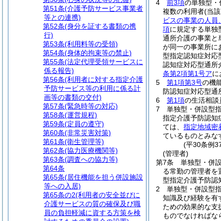
4
前3項
の単独型・
第51条
(介護予防サービス事業者
複数の利用者
(当
等との連携)
ビスの事業の人員
第52条
(身分を証する書類の携
項
に規定する単独
行)
通所介護の事業と
第53条
(利用料等の受領)
が同一の事業所に
第54条
(身体的拘束等の禁止)
型指定認知症対応
第55条
(法定代理受領サービスに
認知症対応型通所
係る報告)
条第2項第1号ア
に
第56条
(利用者に対する指定介護
5
第1項第3号
の機
予防サービス等の利用に係る計
防認知症対応型通
画等の書類の交付)
6
第1項
の生活相談
第57条
(緊急時等の対応)
7
単独型・併設型
第58条
(運営規程)
指定介護予防認知
第59条
(定員の遵守)
ては、
指定地域密
第60条
(非常災害対策)
ているものとみな
第61条
(衛生管理等)
(平30条例
第62条
(協力医療機関等)
(管理者)
第63条
(調査への協力等)
第7条
単独型・併
第64条
る常勤の管理者を
第65条
(居住機能を担う併設施設
型指定介護予防認
等への入居)
2
単独型・併設型
第65条の2
(利用者の安全並びに
知識及び経験を有
介護サービスの質の確保及び職
ための効果的な支
員の負担軽減に資する方策を検
ものでなければな