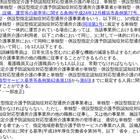
併設型指定介護予防認知症対応型通所介護の単位は、単独型・併設型指
該単独型・併設型指定介護予防認知症対応型通所介護事業者が単独型・
、設備、運営等の基準等に関する条例
(平成24年12月横浜市条例第7
型・併設型指定認知症対応型通所介護事業者をいう。以下同じ。)
の指定
単独型・併設型指定認知症対応型通所介護
(
同項第1号
に規定する単独型
おいて一体的に運営されている場合にあっては、当該事業所における単
型通所介護の利用者。以下この条において同じ。)
に対して一体的に行わ
介護事業所において同時に単独型・併設型指定介護予防認知症対応型通
おいて同じ。)
を12人以下とする。
能訓練指導員は、日常生活を営むのに必要な機能の減退を防止するため
所介護事業所の他の職務に従事することができるものとする。
員、看護職員又は介護職員のうち1人以上は、常勤でなければならない
指定介護予防認知症対応型通所介護事業者が単独型・併設型指定認知症
症対応型通所介護の事業と単独型・併設型指定認知症対応型通所介護の
着型サービス基準等条例第62条第1項
から
第6項
までに規定する人員に関
すことができる。
37・一部改正)
設型指定介護予防認知症対応型通所介護事業者は、単独型・併設型指定
置かなければならない。
ただし、単独型・併設型指定介護予防認知症対
知症対応型通所介護事業所の他の職務に従事し、又は他の事業所、施設
指定介護予防認知症対応型通所介護事業所の管理者は、適切な単独型・
する者であって、指定地域密着型介護予防サービスの事業の人員、設備
援の方法に関する基準
(平成18年厚生労働省令第36号。以下「省令」とい
らない。