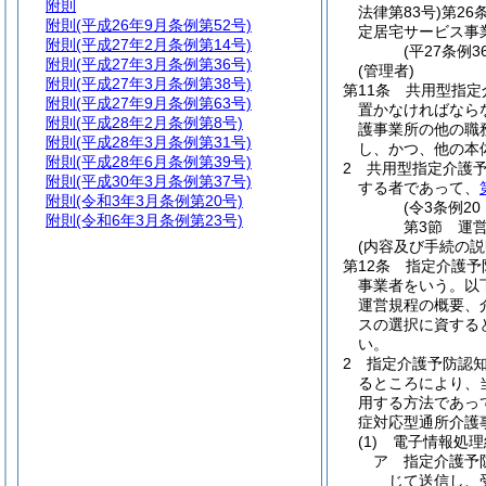
附則
法律第83号)
第26
附則
(平成26年9月条例第52号)
定居宅サービス事
附則
(平成27年2月条例第14号)
(平27条例
附則
(平成27年3月条例第36号)
(管理者)
附則
(平成27年3月条例第38号)
第11条
共用型指定
附則
(平成27年9月条例第63号)
置かなければなら
附則
(平成28年2月条例第8号)
護事業所の他の職
附則
(平成28年3月条例第31号)
し、かつ、他の本
附則
(平成28年6月条例第39号)
2
共用型指定介護
附則
(平成30年3月条例第37号)
する者であって、
附則
(令和3年3月条例第20号)
(令3条例2
附則
(令和6年3月条例第23号)
第3節
運
(内容及び手続の説
第12条
指定介護予
事業者をいう。以
運営規程の概要、
スの選択に資する
い。
2
指定介護予防認
るところにより、
用する方法であっ
症対応型通所介護
(1)
電子情報処理
ア
指定介護予
じて送信し、