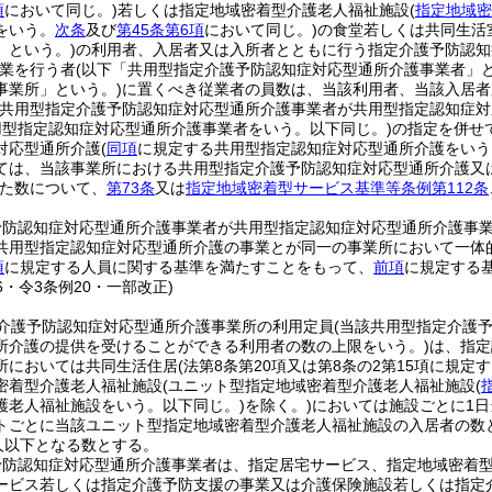
項
において同じ。)
若しくは指定地域密着型介護老人福祉施設
(
指定地域密
をいう。
次条
及び
第45条第6項
において同じ。)
の食堂若しくは共同生活
」という。)
の利用者、入居者又は入所者とともに行う指定介護予防認知
業を行う者
(以下「共用型指定介護予防認知症対応型通所介護事業者」と
事業所」という。)
に置くべき従業者の員数は、当該利用者、当該入居者
該共用型指定介護予防認知症対応型通所介護事業者が共用型指定認知症
用型指定認知症対応型通所介護事業者をいう。以下同じ。)
の指定を併せ
対応型通所介護
(
同項
に規定する共用型指定認知症対応型通所介護をいう
ては、当該事業所における共用型指定介護予防認知症対応型通所介護又
た数について、
第73条
又は
指定地域密着型サービス基準等条例第112条
予防認知症対応型通所介護事業者が共用型指定認知症対応型通所介護事
共用型指定認知症対応型通所介護の事業とが同一の事業所において一体
項
に規定する人員に関する基準を満たすことをもって、
前項
に規定する
36・令3条例20・一部改正)
介護予防認知症対応型通所介護事業所の利用定員
(当該共用型指定介護
所介護の提供を受けることができる利用者の数の上限をいう。)
は、指定
所においては共同生活住居
(法第8条第20項又は第8条の2第15項に規
密着型介護老人福祉施設
(ユニット型指定地域密着型介護老人福祉施設
(
護老人福祉施設をいう。以下同じ。)
を除く。)
においては施設ごとに1
トごとに当該ユニット型指定地域密着型介護老人福祉施設の入居者の数
人以下となる数とする。
予防認知症対応型通所介護事業者は、指定居宅サービス、指定地域密着
ービス若しくは指定介護予防支援の事業又は介護保険施設若しくは指定