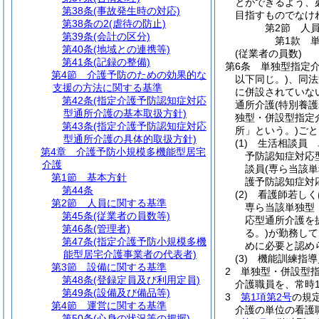
とができるよう、
第38条
(事故発生時の対応)
目指すものでなけ
第38条の2
(虐待の防止)
第2節
人
第39条
(会計の区分)
第1款
第40条
(地域との連携等)
(従業者の員数)
第41条
(記録の整備)
第6条
単独型指定
第4節
介護予防のための効果的な
以下同じ。)
、同法
支援の方法に関する基準
に併設されていな
第42条
(指定介護予防認知症対応
通所介護
(特別養
型通所介護の基本取扱方針)
独型・併設型指定
第43条
(指定介護予防認知症対応
所」という。)
ごと
型通所介護の具体的取扱方針)
(1)
生活相談員 
第4章
介護予防小規模多機能型居宅
予防認知症対応
介護
談員
(専ら当該
第1節
基本方針
護予防認知症対
第44条
(2)
看護師若しく
第2節
人員に関する基準
専ら当該単独型
第45条
(従業者の員数等)
応型通所介護を
第46条
(管理者)
る。)
が勤務して
第47条
(指定介護予防小規模多機
めに必要と認め
能型居宅介護事業者の代表者)
(3)
機能訓練指導
第3節
設備に関する基準
2
単独型・併設型
第48条
(登録定員及び利用定員)
介護職員を、常時
第49条
(設備及び備品等)
3
第1項第2号
の規
第4節
運営に関する基準
介護の単位の看護
第50条
(心身の状況等の把握)