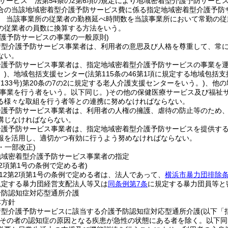
サービス 法第54条の2第6項の規定により地域密着型介護予防サービ
合の当該地域密着型介護予防サービス費に係る指定地域密着型介護予防
 当該事業所の従業者の勤務延べ時間数を当該事業所において常勤の従
の従業者の員数に換算する方法をいう。
介護予防サービスの事業の一般原則)
着型介護予防サービス事業者は、利用者の意思及び人格を尊重して、常
ない。
介護予防サービス事業者は、指定地域密着型介護予防サービスの事業を
)
、地域包括支援センター
(法第115条の46第1項に規定する地域包括
133号)
第20条の7の2に規定する老人介護支援センターをいう。)
、他の
ス事業を行う者をいう。以下同じ。)
その他の保健医療サービス及び福祉
る様々な取組を行う者等との連携に努めなければならない。
介護予防サービス事業者は、利用者の人権の擁護、虐待の防止等のため
講じなければならない。
護予防サービス事業者は、指定地域密着型介護予防サービスを提供するに
報を活用し、適切かつ有効に行うよう努めなければならない。
0・一部改正)
地域密着型介護予防サービス事業者の指定
第2項第1号の条例で定める者)
の12第2項第1号の条例で定める者は、法人であって、
横浜市暴力団排除
規定する暴力団経営支配法人等又は
同条例第7条
に規定する暴力団員等と
予防認知症対応型通所介護
本方針
着型介護予防サービスに該当する介護予防認知症対応型通所介護
(以下「
(その者の認知症の原因となる疾患が急性の状態にある者を除く。以下同