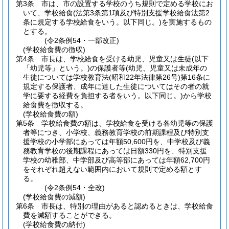
第3条
市は、市の設置する学校のうち規則で定める学校にお
いて、学校給食
(法第3条第1項及び特別支援学校給食法第2
条に規定する学校給食をいう。以下同じ。)
を実施するもの
とする。
(令2条例54・一部改正)
(学校給食費の徴収)
第4条
市長は、学校給食を受ける幼児、児童又は生徒
(以下
「幼児等」という。)
の保護者等
(幼児、児童又は未成年の
生徒については学校教育法
(昭和22年法律第26号)
第16条に
規定する保護者、成年に達した生徒についてはその者の就
学に要する経費を負担する者をいう。以下同じ。)
から学校
給食費を徴収する。
(学校給食費の額)
第5条
学校給食費の額は、学校給食を受ける各幼児等の保護
者等につき、小学校、義務教育学校の前期課程及び特別支
援学校の小学部にあっては年額50,600円を、中学校及び義
務教育学校の後期課程にあっては日額330円を、特別支援
学校の幼稚部、中学部及び高等部にあっては年額62,700円
をそれぞれ超えない範囲内において規則で定める額とす
る。
(令2条例54・全改)
(学校給食費の減額)
第6条
市長は、特別の理由があると認めるときは、学校給食
費を減額することができる。
(学校給食費の納付)