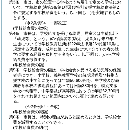
第3条
市は、市の設置する学校のうち規則で定める学校にお
いて、学校給食
(法第3条第1項及び特別支援学校給食法第2
条に規定する学校給食をいう。以下同じ。)
を実施するもの
とする。
(令2条例54・一部改正)
(学校給食費の徴収)
第4条
市長は、学校給食を受ける幼児、児童又は生徒
(以下
「幼児等」という。)
の保護者等
(幼児、児童又は未成年の
生徒については学校教育法
(昭和22年法律第26号)
第16条に
規定する保護者、成年に達した生徒についてはその者の就
学に要する経費を負担する者をいう。以下同じ。)
から学校
給食費を徴収する。
(学校給食費の額)
第5条
学校給食費の額は、学校給食を受ける各幼児等の保護
者等につき、小学校、義務教育学校の前期課程及び特別支
援学校の小学部にあっては年額50,600円を、中学校及び義
務教育学校の後期課程にあっては日額330円を、特別支援
学校の幼稚部、中学部及び高等部にあっては年額62,700円
をそれぞれ超えない範囲内において規則で定める額とす
る。
(令2条例54・全改)
(学校給食費の減額)
第6条
市長は、特別の理由があると認めるときは、学校給食
費を減額することができる。
(学校給食費の納付)