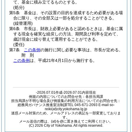
て、基金に積み立てるものとする。
(処分)
第5条
基金は、その設置の目的を達成するため必要がある場
合に限り、その全部又は一部を処分することができる。
(繰替運用)
第6条
市長は、財政上必要があると認めるときは、基金に属
する現金を確実な繰戻しの方法、期間及び利率を定めて、
歳計現金に繰り替えて運用することができる。
(委任)
第7条
この条例
の施行に関し必要な事項は、市長が定める。
附
則
この条例
は、平成21年4月1日から施行する。
-2026.07.01作成-2026.07.01内容現在
例規の内容についてのお問合せ先：各担当局課
担当局課が不明な場合及び例規集の利用方法についてのお問合せ先：
総務局ガバナンス推進室法制課TEL 045-671-2093 E-mail so-
reiki(at)city.yokohama.lg.jp
迷惑メール対策のため、メールアドレスの表記を一部変更しておりま
す。
メール送信の際は、(at)を@に置き換えてご利用ください。
(C) 2026 City of Yokohama. All rights reserved.