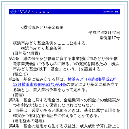
○横浜市みどり基金条例
平成21年3月27日
条例第17号
横浜市みどり基金条例をここに公布する。
横浜市みどり基金条例
(目的及び設置)
第1条
緑の保全及び創造に資する事業
(横浜市みどり保全創
造事業費会計に係るものに限る。)
の充実を図るため、横浜
市みどり基金
(以下「基金」という。)
を設置する。
(積立て)
第2条
基金に積み立てる額は、
横浜みどり税条例
(平成20年
12月横浜市条例第51号)
第4条
の規定により基金に積み立て
る額とし、歳入歳出予算をもって定める。
(管理)
第3条
基金に属する現金は、金融機関への預金その他確実か
つ有利な方法により保管しなければならない。
2
市長は、必要があると認めるときは、基金に属する現金を
確実かつ有利な有価証券に代えることができる。
(運用益金の処理)
第4条
基金の運用から生ずる収益は、歳入歳出予算に計上し