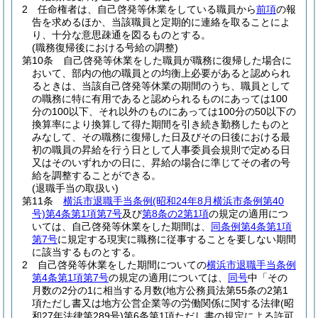
2
任命権者は、自己啓発等休業をしている職員から
前項
の報
告を求めるほか、当該職員と定期的に連絡を取ることによ
り、十分な意思疎通を図るものとする。
(職務復帰後における号給の調整)
第10条
自己啓発等休業をした職員が職務に復帰した場合に
おいて、部内の他の職員との均衡上必要があると認められ
るときは、当該自己啓発等休業の期間のうち、職員として
の職務に特に有用であると認められるものにあっては100
分の100以下、それ以外のものにあっては100分の50以下の
換算率により換算して得た期間を引き続き勤務したものと
みなして、その職務に復帰した日及びその日後における最
初の職員の昇給を行う日として人事委員会規則で定める日
又はそのいずれかの日に、昇給の場合に準じてその者の号
給を調整することができる。
(退職手当の取扱い)
第11条
横浜市退職手当条例
(昭和24年8月横浜市条例第40
号)
第4条第1項第7号
及び
第8条の2第1項
の規定の適用につ
いては、自己啓発等休業をした期間は、
同条例第4条第1項
第7号
に規定する現実に職務に従事することを要しない期間
に該当するものとする。
2
自己啓発等休業をした期間についての
横浜市退職手当条例
第4条第1項第7号
の規定の適用については、
同号
中「その
月数の2分の1に相当する月数
(地方公務員法第55条の2第1
項ただし書又は地方公営企業等の労働関係に関する法律
(昭
和27年法律第289号)
第6条第1項ただし書の規定による許可