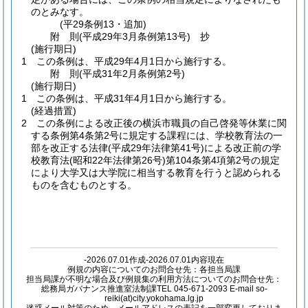
のとみなす。
(平29条例13・追加)
附
則
(平成29年3月
条例第13号)
抄
(施行期日)
1
この条例は、平成29年4月1日から施行する。
附
則
(平成31年2月
条例第2号)
(施行期日)
1
この条例は、平成31年4月1日から施行する。
(経過措置)
2
この条例による改正後の横浜市職員の自己啓発等休業に関
する条例第4条第2号に規定する課程には、学校教育法の一
部を改正する法律
(平成29年法律第41号)
による改正前の学
校教育法
(昭和22年法律第26号)
第104条第4項第2号の規定
により大学又は大学院に相当する教育を行うと認められる
ものを含むものとする。
-2026.07.01作成-2026.07.01内容現在
例規の内容についてのお問合せ先：各担当局課
担当局課が不明な場合及び例規集の利用方法についてのお問合せ先：
総務局ガバナンス推進室法制課TEL 045-671-2093 E-mail so-
reiki(at)city.yokohama.lg.jp
迷惑メール対策のため、メールアドレスの表記を一部変更しておりま