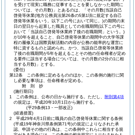
を受けて現実に職務に従事することを要しなかった期間に
ついては、その月数)
」とあるのは、「その月数
(当該自己
啓発等休業
(地方公務員法第26条の5第1項に規定する自己
啓発等休業をいう。以下この号において同じ。)
の期間の末
日の翌日から起算した職員としての在職期間
(以下この号に
おいて「当該自己啓発等休業終了後の在職期間」という。)
が10年を超えること、自己啓発等休業の期間中の大学等課
程の履修又は国際貢献活動の内容が公務の能率的な運営に
特に資するものと認められ、かつ、当該自己啓発等休業終
了後の在職期間が5年を超えることその他の任命権者が定め
る要件に該当する場合については、その月数の2分の1に相
当する月数)
」とする。
(委任)
第12条
この条例に定めるもののほか、この条例の施行に関
し必要な事項は、任命権者が定める。
附
則
抄
(施行期日)
1
この条例は、公布の日から施行する。
ただし、
附則第4項
の規定は、平成20年10月1日から施行する。
(平29条例13・一部改正)
(経過措置)
2
平成29年4月1日前に職員の自己啓発等休業に関する条例
(平成19年神奈川県条例第71号)
の規定によりなされた承
認、申請その他の行為は、この条例中これらに相当する規
定がある場合には、この条例の相当規定によりなされたも