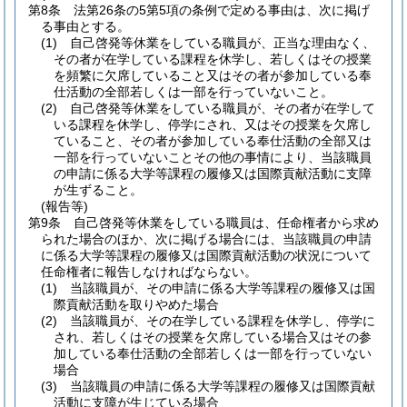
第8条
法第26条の5第5項の条例で定める事由は、次に掲げ
る事由とする。
(1)
自己啓発等休業をしている職員が、正当な理由なく、
その者が在学している課程を休学し、若しくはその授業
を頻繁に欠席していること又はその者が参加している奉
仕活動の全部若しくは一部を行っていないこと。
(2)
自己啓発等休業をしている職員が、その者が在学して
いる課程を休学し、停学にされ、又はその授業を欠席し
ていること、その者が参加している奉仕活動の全部又は
一部を行っていないことその他の事情により、当該職員
の申請に係る大学等課程の履修又は国際貢献活動に支障
が生ずること。
(報告等)
第9条
自己啓発等休業をしている職員は、任命権者から求め
られた場合のほか、次に掲げる場合には、当該職員の申請
に係る大学等課程の履修又は国際貢献活動の状況について
任命権者に報告しなければならない。
(1)
当該職員が、その申請に係る大学等課程の履修又は国
際貢献活動を取りやめた場合
(2)
当該職員が、その在学している課程を休学し、停学に
され、若しくはその授業を欠席している場合又はその参
加している奉仕活動の全部若しくは一部を行っていない
場合
(3)
当該職員の申請に係る大学等課程の履修又は国際貢献
活動に支障が生じている場合