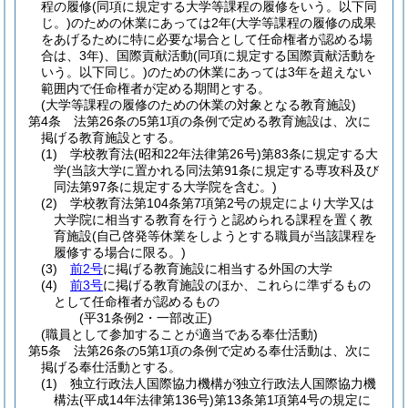
程の履修
(同項に規定する大学等課程の履修をいう。以下同
じ。)
のための休業にあっては2年
(大学等課程の履修の成果
をあげるために特に必要な場合として任命権者が認める場
合は、3年)
、国際貢献活動
(同項に規定する国際貢献活動を
いう。以下同じ。)
のための休業にあっては3年を超えない
範囲内で任命権者が定める期間とする。
(大学等課程の履修のための休業の対象となる教育施設)
第4条
法第26条の5第1項の条例で定める教育施設は、次に
掲げる教育施設とする。
(1)
学校教育法
(昭和22年法律第26号)
第83条に規定する大
学
(当該大学に置かれる同法第91条に規定する専攻科及び
同法第97条に規定する大学院を含む。)
(2)
学校教育法第104条第7項第2号の規定により大学又は
大学院に相当する教育を行うと認められる課程を置く教
育施設
(自己啓発等休業をしようとする職員が当該課程を
履修する場合に限る。)
(3)
前2号
に掲げる教育施設に相当する外国の大学
(4)
前3号
に掲げる教育施設のほか、これらに準ずるもの
として任命権者が認めるもの
(平31条例2・一部改正)
(職員として参加することが適当である奉仕活動)
第5条
法第26条の5第1項の条例で定める奉仕活動は、次に
掲げる奉仕活動とする。
(1)
独立行政法人国際協力機構が独立行政法人国際協力機
構法
(平成14年法律第136号)
第13条第1項第4号の規定に