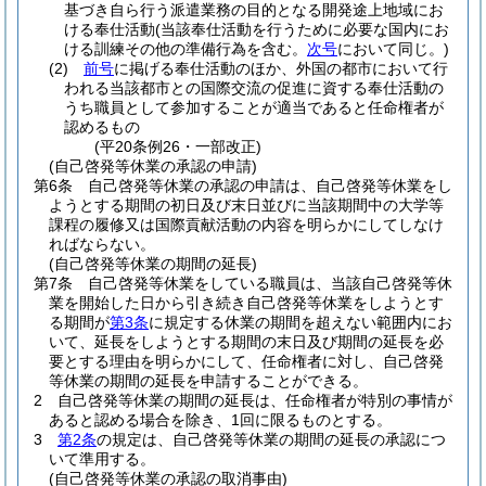
基づき自ら行う派遣業務の目的となる開発途上地域にお
ける奉仕活動
(当該奉仕活動を行うために必要な国内にお
ける訓練その他の準備行為を含む。
次号
において同じ。)
(2)
前号
に掲げる奉仕活動のほか、外国の都市において行
われる当該都市との国際交流の促進に資する奉仕活動の
うち職員として参加することが適当であると任命権者が
認めるもの
(平20条例26・一部改正)
(自己啓発等休業の承認の申請)
第6条
自己啓発等休業の承認の申請は、自己啓発等休業をし
ようとする期間の初日及び末日並びに当該期間中の大学等
課程の履修又は国際貢献活動の内容を明らかにしてしなけ
ればならない。
(自己啓発等休業の期間の延長)
第7条
自己啓発等休業をしている職員は、当該自己啓発等休
業を開始した日から引き続き自己啓発等休業をしようとす
る期間が
第3条
に規定する休業の期間を超えない範囲内にお
いて、延長をしようとする期間の末日及び期間の延長を必
要とする理由を明らかにして、任命権者に対し、自己啓発
等休業の期間の延長を申請することができる。
2
自己啓発等休業の期間の延長は、任命権者が特別の事情が
あると認める場合を除き、1回に限るものとする。
3
第2条
の規定は、自己啓発等休業の期間の延長の承認につ
いて準用する。
(自己啓発等休業の承認の取消事由)