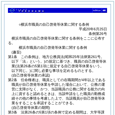
○横浜市職員の自己啓発等休業に関する条例
平成20年6月25日
条例第26号
横浜市職員の自己啓発等休業に関する条例をここに公布す
る。
横浜市職員の自己啓発等休業に関する条例
(趣旨)
第1条
この条例は、地方公務員法
(昭和25年法律第261号。
以下「法」という。)
の規定に基づき、職員の自己啓発等休
業
(法第26条の5第1項に規定する自己啓発等休業をいう。
以下同じ。)
に関し必要な事項を定めるものとする。
(自己啓発等休業の承認)
第2条
任命権者は、職員としての在職期間が4年以上である
職員が自己啓発等休業を申請した場合において、公務の運
営に支障がなく、かつ、当該職員の公務に関する能力の向
上に資すると認めるときは、当該申請をした職員の勤務成
績その他の事情を考慮した上で、当該職員が自己啓発等休
業をすることを承認することができる。
(自己啓発等休業の期間)
第3条
法第26条の5第1項の条例で定める期間は、大学等課