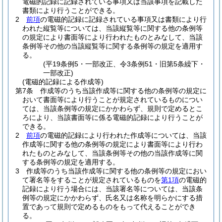
電磁的記録に記録されている事項又は当該事項を記載した
書類により行うことができる。
2
前項
の電磁的記録に記録されている事項又は書類により行
われた縦覧等については、当該縦覧等に関する他の条例等
の規定により書面等により行われたものとみなして、当該
条例等その他の当該縦覧等に関する条例等の規定を適用す
る。
(平19条例5・一部改正、令3条例51・旧第5条繰下・
一部改正)
(電磁的記録による作成等)
第7条
作成等のうち当該作成等に関する他の条例等の規定に
おいて書面等により行うことが規定されているものについ
ては、当該条例等の規定にかかわらず、規則で定めるとこ
ろにより、当該書面等に係る電磁的記録により行うことが
できる。
2
前項
の電磁的記録により行われた作成等については、当該
作成等に関する他の条例等の規定により書面等により行わ
れたものとみなして、当該条例等その他の当該作成等に関
する条例等の規定を適用する。
3
作成等のうち当該作成等に関する他の条例等の規定におい
て署名等をすることが規定されているものを
第1項
の電磁的
記録により行う場合には、当該署名等については、当該条
例等の規定にかかわらず、氏名又は名称を明らかにする措
置であって規則で定めるものをもって代えることができ
る。