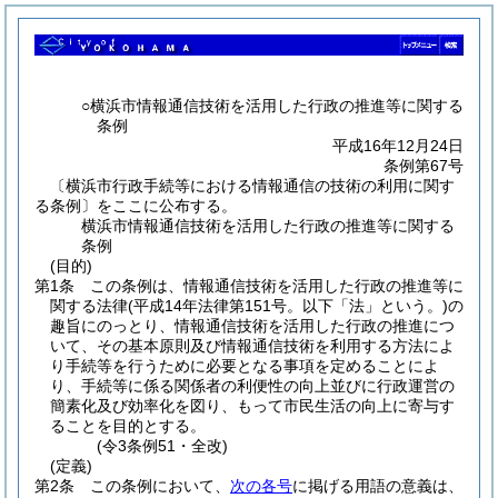
○横浜市情報通信技術を活用した行政の推進等に関する
条例
平成16年12月24日
条例第67号
〔横浜市行政手続等における情報通信の技術の利用に関す
る条例〕をここに公布する。
横浜市情報通信技術を活用した行政の推進等に関する
条例
(目的)
第1条
この条例は、情報通信技術を活用した行政の推進等に
関する法律
(平成14年法律第151号。以下「法」という。)
の
趣旨にのっとり、情報通信技術を活用した行政の推進につ
いて、その基本原則及び情報通信技術を利用する方法によ
り手続等を行うために必要となる事項を定めることによ
り、手続等に係る関係者の利便性の向上並びに行政運営の
簡素化及び効率化を図り、もって市民生活の向上に寄与す
ることを目的とする。
(令3条例51・全改)
(定義)
第2条
この条例において、
次の各号
に掲げる用語の意義は、