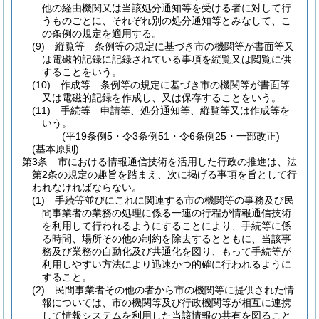
他の経由機関又は当該処分通知等を受ける者に対して行
うものごとに、それぞれ別の処分通知等とみなして、こ
の条例の規定を適用する。
(9)
縦覧等 条例等の規定に基づき市の機関等が書面等又
は電磁的記録に記録されている事項を縦覧又は閲覧に供
することをいう。
(10)
作成等 条例等の規定に基づき市の機関等が書面等
又は電磁的記録を作成し、又は保存することをいう。
(11)
手続等 申請等、処分通知等、縦覧等又は作成等を
いう。
(平19条例5・令3条例51・令6条例25・一部改正)
(基本原則)
第3条
市における情報通信技術を活用した行政の推進は、法
第2条の規定の趣旨を踏まえ、次に掲げる事項を旨として行
われなければならない。
(1)
手続等並びにこれに関連する市の機関等の事務及び民
間事業者の業務の処理に係る一連の行程が情報通信技術
を利用して行われるようにすることにより、手続等に係
る時間、場所その他の制約を除去するとともに、当該事
務及び業務の自動化及び共通化を図り、もって手続等が
利用しやすい方法により迅速かつ的確に行われるように
すること。
(2)
民間事業者その他の者から市の機関等に提供された情
報については、市の機関等及び行政機関等が相互に連携
して情報システムを利用した当該情報の共有を図ること