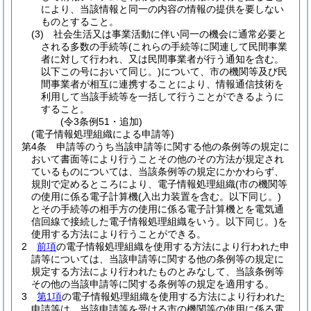
により、当該情報と同一の内容の情報の提供を要しない
ものとすること。
(3)
社会生活又は事業活動に伴い同一の機会に通常必要と
される多数の手続等
(これらの手続等に関連して民間事業
者に対して行われ、又は民間事業者が行う通知を含む。
以下この号において同じ。)
について、市の機関等及び民
間事業者が相互に連携することにより、情報通信技術を
利用して当該手続等を一括して行うことができるように
すること。
(令3条例51・追加)
(電子情報処理組織による申請等)
第4条
申請等のうち当該申請等に関する他の条例等の規定に
おいて書面等により行うことその他のその方法が規定され
ているものについては、当該条例等の規定にかかわらず、
規則で定めるところにより、電子情報処理組織
(市の機関等
の使用に係る電子計算機
(入出力装置を含む。以下同じ。)
とその手続等の相手方の使用に係る電子計算機とを電気通
信回線で接続した電子情報処理組織をいう。以下同じ。)
を
使用する方法により行うことができる。
2
前項
の電子情報処理組織を使用する方法により行われた申
請等については、当該申請等に関する他の条例等の規定に
規定する方法により行われたものとみなして、当該条例等
その他の当該申請等に関する条例等の規定を適用する。
3
第1項
の電子情報処理組織を使用する方法により行われた
申請等は、当該申請等を受ける市の機関等の使用に係る電