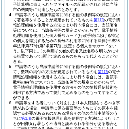
子計算機に備えられたファイルへの記録がされた時に当該
市の機関等に到達したものとみなす。
4
申請等のうち当該申請等に関する他の条例等の規定におい
て署名等をすることが規定されているものを
第1項
の電子情
報処理組織を使用する方法により行う場合には、当該署名
等については、当該条例等の規定にかかわらず、電子情報
処理組織を使用した個人番号カード
(行政手続における特定
の個人を識別するための番号の利用等に関する法律
(平成25
年法律第27号)
第2条第7項に規定する個人番号カードをい
う。以下同じ。)
の利用その他の氏名又は名称を明らかにす
る措置であって規則で定めるものをもって代えることがで
きる。
5
申請等のうち当該申請等に関する他の条例等の規定におい
て手数料の納付の方法が規定されているものを
第1項
の電子
情報処理組織を使用する方法により行う場合には、当該手
数料の納付については、当該条例等の規定にかかわらず、
電子情報処理組織を使用する方法その他の情報通信技術を
利用する方法であって規則で定めるものをもってすること
ができる。
6
申請等をする者について対面により本人確認をするべき事
情がある場合、申請等に係る書面等のうちにその原本を確
認する必要があるものがある場合その他の当該申請等のう
ちに
第1項
の電子情報処理組織を使用する方法により行うこ
とが困難又は著しく不適当と認められる部分がある場合と
して規則で定める場合には、規則で定めるところにより、