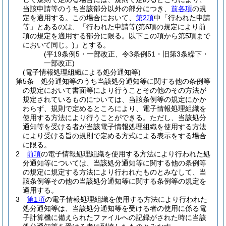
当該申請等のうち当該部分以外の部分につき、
前各項
の規
定を適用する。
この場合において、
第2項
中「行われた申請
等」とあるのは、「行われた申請等
(第6項の規定により前
項の規定を適用する部分に限る。以下この項から第5項まで
において同じ。)
」とする。
(平19条例5・一部改正、令3条例51・旧第3条繰下・
一部改正)
(電子情報処理組織による処分通知等)
第5条
処分通知等のうち当該処分通知等に関する他の条例等
の規定において書面等により行うことその他のその方法が
規定されているものについては、当該条例等の規定にかか
わらず、規則で定めるところにより、電子情報処理組織を
使用する方法により行うことができる。
ただし、当該処分
通知等を受ける者が当該電子情報処理組織を使用する方法
により受ける旨の規則で定める方式による表示をする場合
に限る。
2
前項
の電子情報処理組織を使用する方法により行われた処
分通知等については、当該処分通知等に関する他の条例等
の規定に規定する方法により行われたものとみなして、当
該条例等その他の当該処分通知等に関する条例等の規定を
適用する。
3
第1項
の電子情報処理組織を使用する方法により行われた
処分通知等は、当該処分通知等を受ける者の使用に係る電
子計算機に備えられたファイルへの記録がされた時に当該