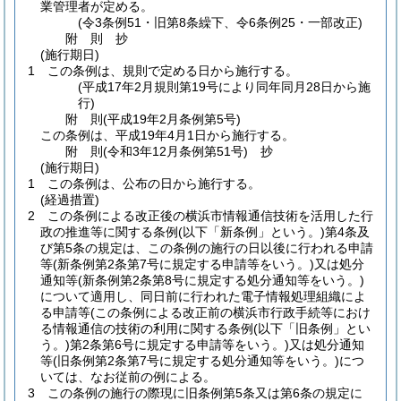
業管理者が定める。
(令3条例51・旧第8条繰下、令6条例25・一部改正)
附
則
抄
(施行期日)
1
この条例は、規則で定める日から施行する。
(平成17年2月規則第19号により同年同月28日から施
行)
附
則
(平成19年2月
条例第5号)
この条例は、平成19年4月1日から施行する。
附
則
(令和3年12月
条例第51号)
抄
(施行期日)
1
この条例は、公布の日から施行する。
(経過措置)
2
この条例による改正後の横浜市情報通信技術を活用した行
政の推進等に関する条例
(以下「新条例」という。)
第4条及
び第5条の規定は、この条例の施行の日以後に行われる申請
等
(新条例第2条第7号に規定する申請等をいう。)
又は処分
通知等
(新条例第2条第8号に規定する処分通知等をいう。)
について適用し、同日前に行われた電子情報処理組織によ
る申請等
(この条例による改正前の横浜市行政手続等におけ
る情報通信の技術の利用に関する条例
(以下「旧条例」とい
う。)
第2条第6号に規定する申請等をいう。)
又は処分通知
等
(旧条例第2条第7号に規定する処分通知等をいう。)
につ
いては、なお従前の例による。
3
この条例の施行の際現に旧条例第5条又は第6条の規定に