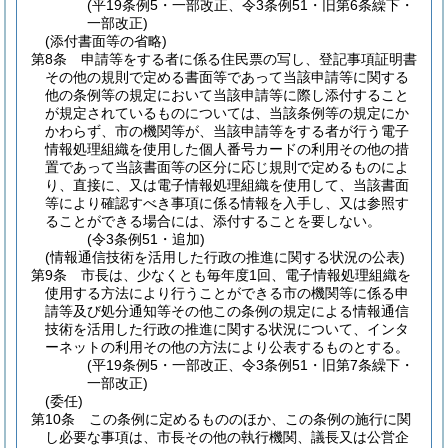
(平19条例5・一部改正、令3条例51・旧第6条繰下・
一部改正)
(添付書面等の省略)
第8条
申請等をする者に係る住民票の写し、登記事項証明書
その他の規則で定める書面等であって当該申請等に関する
他の条例等の規定において当該申請等に際し添付すること
が規定されているものについては、当該条例等の規定にか
かわらず、市の機関等が、当該申請等をする者が行う電子
情報処理組織を使用した個人番号カードの利用その他の措
置であって当該書面等の区分に応じ規則で定めるものによ
り、直接に、又は電子情報処理組織を使用して、当該書面
等により確認すべき事項に係る情報を入手し、又は参照す
ることができる場合には、添付することを要しない。
(令3条例51・追加)
(情報通信技術を活用した行政の推進に関する状況の公表)
第9条
市長は、少なくとも毎年度1回、電子情報処理組織を
使用する方法により行うことができる市の機関等に係る申
請等及び処分通知等その他この条例の規定による情報通信
技術を活用した行政の推進に関する状況について、インタ
ーネットの利用その他の方法により公表するものとする。
(平19条例5・一部改正、令3条例51・旧第7条繰下・
一部改正)
(委任)
第10条
この条例に定めるもののほか、この条例の施行に関
し必要な事項は、市長その他の執行機関、議長又は公営企