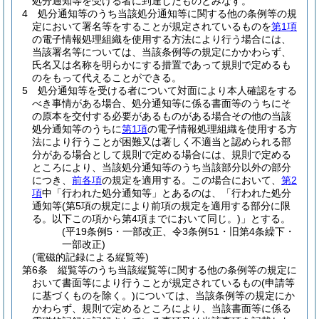
処分通知等を受ける者に到達したものとみなす。
4
処分通知等のうち当該処分通知等に関する他の条例等の規
定において署名等をすることが規定されているものを
第1項
の電子情報処理組織を使用する方法により行う場合には、
当該署名等については、当該条例等の規定にかかわらず、
氏名又は名称を明らかにする措置であって規則で定めるも
のをもって代えることができる。
5
処分通知等を受ける者について対面により本人確認をする
べき事情がある場合、処分通知等に係る書面等のうちにそ
の原本を交付する必要があるものがある場合その他の当該
処分通知等のうちに
第1項
の電子情報処理組織を使用する方
法により行うことが困難又は著しく不適当と認められる部
分がある場合として規則で定める場合には、規則で定める
ところにより、当該処分通知等のうち当該部分以外の部分
につき、
前各項
の規定を適用する。
この場合において、
第2
項
中「行われた処分通知等」とあるのは、「行われた処分
通知等
(第5項の規定により前項の規定を適用する部分に限
る。以下この項から第4項までにおいて同じ。)
」とする。
(平19条例5・一部改正、令3条例51・旧第4条繰下・
一部改正)
(電磁的記録による縦覧等)
第6条
縦覧等のうち当該縦覧等に関する他の条例等の規定に
おいて書面等により行うことが規定されているもの
(申請等
に基づくものを除く。)
については、当該条例等の規定にか
かわらず、規則で定めるところにより、当該書面等に係る