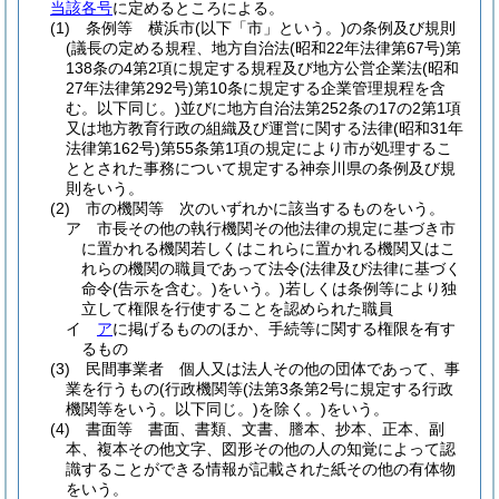
当該各号
に定めるところによる。
(1)
条例等 横浜市
(以下「市」という。)
の条例及び規則
(議長の定める規程、地方自治法
(昭和22年法律第67号)
第
138条の4第2項に規定する規程及び地方公営企業法
(昭和
27年法律第292号)
第10条に規定する企業管理規程を含
む。以下同じ。)
並びに地方自治法第252条の17の2第1項
又は地方教育行政の組織及び運営に関する法律
(昭和31年
法律第162号)
第55条第1項の規定により市が処理するこ
ととされた事務について規定する神奈川県の条例及び規
則をいう。
(2)
市の機関等 次のいずれかに該当するものをいう。
ア
市長その他の執行機関その他法律の規定に基づき市
に置かれる機関若しくはこれらに置かれる機関又はこ
れらの機関の職員であって法令
(法律及び法律に基づく
命令
(告示を含む。)
をいう。)
若しくは条例等により独
立して権限を行使することを認められた職員
イ
ア
に掲げるもののほか、手続等に関する権限を有す
るもの
(3)
民間事業者 個人又は法人その他の団体であって、事
業を行うもの
(行政機関等
(法第3条第2号に規定する行政
機関等をいう。以下同じ。)
を除く。)
をいう。
(4)
書面等 書面、書類、文書、謄本、抄本、正本、副
本、複本その他文字、図形その他の人の知覚によって認
識することができる情報が記載された紙その他の有体物
をいう。