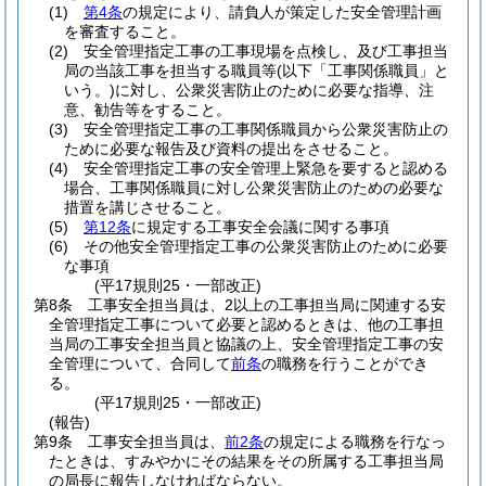
(1)
第4条
の規定により、請負人が策定した安全管理計画
を審査すること。
(2)
安全管理指定工事の工事現場を点検し、及び工事担当
局の当該工事を担当する職員等
(以下「工事関係職員」と
いう。)
に対し、公衆災害防止のために必要な指導、注
意、勧告等をすること。
(3)
安全管理指定工事の工事関係職員から公衆災害防止の
ために必要な報告及び資料の提出をさせること。
(4)
安全管理指定工事の安全管理上緊急を要すると認める
場合、工事関係職員に対し公衆災害防止のための必要な
措置を講じさせること。
(5)
第12条
に規定する工事安全会議に関する事項
(6)
その他安全管理指定工事の公衆災害防止のために必要
な事項
(平17規則25・一部改正)
第8条
工事安全担当員は、2以上の工事担当局に関連する安
全管理指定工事について必要と認めるときは、他の工事担
当局の工事安全担当員と協議の上、安全管理指定工事の安
全管理について、合同して
前条
の職務を行うことができ
る。
(平17規則25・一部改正)
(報告)
第9条
工事安全担当員は、
前2条
の規定による職務を行なっ
たときは、すみやかにその結果をその所属する工事担当局
の局長に報告しなければならない。