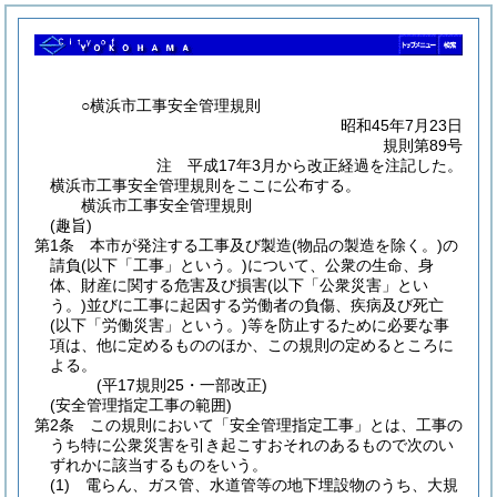
○横浜市工事安全管理規則
昭和45年7月23日
規則第89号
注 平成17年3月から改正経過を注記した。
横浜市工事安全管理規則をここに公布する。
横浜市工事安全管理規則
(趣旨)
第1条
本市が発注する工事及び製造
(物品の製造を除く。)
の
請負
(以下「工事」という。)
について、公衆の生命、身
体、財産に関する危害及び損害
(以下「公衆災害」とい
う。)
並びに工事に起因する労働者の負傷、疾病及び死亡
(以下「労働災害」という。)
等を防止するために必要な事
項は、他に定めるもののほか、この規則の定めるところに
よる。
(平17規則25・一部改正)
(安全管理指定工事の範囲)
第2条
この規則において「安全管理指定工事」とは、工事の
うち特に公衆災害を引き起こすおそれのあるもので次のい
ずれかに該当するものをいう。
(1)
電らん、ガス管、水道管等の地下埋設物のうち、大規