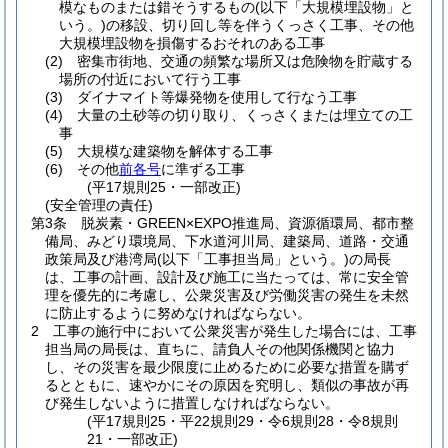
模なものまたは錯そうするもの
(以下「大規模埋設物」と
いう。)
の移設、切り回し等を伴うくっさく工事、その他
大規模埋設物を損傷するおそれのある工事
(2)
密集市街地、交通の頻繁な場所又は危険物を貯蔵する
場所の付近において行う工事
(3)
ダイナマイト等爆発物を使用して行なう工事
(4)
大量の土砂等の切り取り、くっさくまたは埋立ての工
事
(5)
大規模な建築物を解体する工事
(6)
その他
前各号
に準ずる工事
(平17規則25・一部改正)
(安全管理の責任)
第3条
脱炭素・GREEN×EXPO推進局
、資源循環局、都市整
備局、みどり環境局、下水道河川局、建築局、道路・交通
政策局及び港湾局
(以下「工事担当局」という。)
の局長
は、工事の計画、設計及び施工に当たっては、常に安全管
理を優先的に考慮し、公衆災害及び労働災害の発生を未然
に防止するように努めなければならない。
2
工事の施行中において公衆災害が発生した場合には、工事
担当局の局長は、直ちに、請負人その他関係機関と協力
し、その災害を最少限度に止めるために必要な措置を購ず
るとともに、速やかにその原因を究明し、類似の事故が再
び発生しないように措置しなければならない。
(平17規則25・平22規則29・令6規則28・令8規則
21・一部改正)