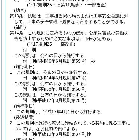
(平17規則25・旧第11条繰下・一部改正)
(助言)
第13条
技監は、工事担当局の局長または工事安全会議に対
して、工事の安全管理上必要な助言をすることができる。
(補則)
第14条
この規則に定めるもののほか、公衆災害及び労働災
害を防止するために必要な事項は、市長が定める。
(平17規則25・一部改正)
付
則
この規則は、公布の日から施行する。
付
則
(昭和46年6月
規則第59号)
抄
(施行期日)
1
この規則は、公布の日から施行する。
附
則
(昭和54年6月
規則第47号)
この規則は、公布の日から施行する。
附
則
(昭和58年7月
規則第68号)
この規則は、公布の日から施行する。
附
則
(平成17年3月
規則第25号)
(施行期日)
1
この規則は、平成17年4月1日から施行する。
(経過措置)
2
この規則の施行の際現に締結されている契約に係る工事に
ついては、なお従前の例による。
附
則
(平成19年3月
規則第37号)
抄
(施行期日)