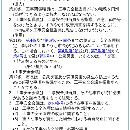
(協力)
第10条
工事関係職員は、工事安全担当員がその職務を円滑
に遂行できるように協力しなければならない。
2
工事関係職員は、工事安全担当員から指導、注意、勧告等
を受けたときは、すみやかに改善措置を講ずるとともに、
その結果を工事安全担当員に報告しなければならない。
(準用)
第11条
第4条
及び
第6条
から
前条
までの規定は、安全管理指
定工事以外の工事のうち市長が定めるものについて準用す
る。
この場合において、
第4条第2項
並びに
第7条第2号
から
第4号
まで及び
第6号
中「公衆災害」とあるのは、「災害」
と読み替えるものとする。
(平17規則25・追加)
(工事安全会議)
第12条
市長は、公衆災害及び労働災害の発生を防止するた
めに必要な事項を協議するため、工事安全会議を招集する
ことができる。
2
工事安全会議は、工事安全担当員、その他市長が特に必要
があると認める者をもって組織する。
3
工事安全会議は、
次の各号
に掲げる事項を協議する。
(1)
工事の安全管理に係る情報交換に関すること。
(2)
工事の安全管理の改善に関すること。
(3)
重大な事故が発生した場合における再発防止に関する
こと。
(4)
その他工事の安全管理上必要な事項