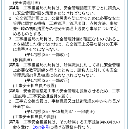
(安全管理計画)
第4条
工事担当局の局長は、安全管理指定工事ごとに請負人
に安全管理計画を策定させなければならない。
2
安全管理計画には、公衆災害を防止するために必要な安全
管理に関する機構、工程管理、管理項目、点検方法、事故
発生時の初動措置その他安全管理上必要な事項について定
めるものとする。
3
工事担当局の局長は、安全管理計画が適正なものであるこ
とを確認した後でなければ、安全管理上必要な部分の工事
に着手させてはならない。
(平17規則25・一部改正)
(教育訓練)
第5条
工事担当局の局長は、所属職員に対して常に安全管理
上必要な教育訓練を行うとともに、請負人に対しても安全
管理思想の普及徹底に努めなければならない。
(平17規則25・一部改正)
(工事安全担当員の設置)
第6条
安全管理指定工事の安全管理を担当させるため、工事
担当局に工事安全担当員を置く。
2
工事安全担当員は、事務職員又は技術職員の中から市長が
任命する。
(平17規則25・平19規則37・一部改正)
(工事安全担当員の職務)
第7条
工事安全担当員は、その所属する工事担当局の局長の
命を受け、
次の各号
に掲げる職務を行なう。