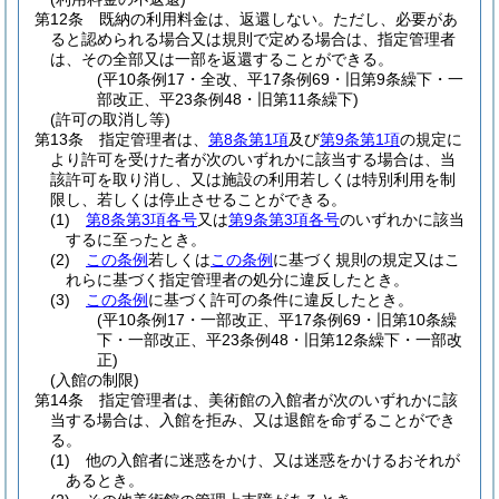
第12条
既納の利用料金は、返還しない。
ただし、必要があ
ると認められる場合又は規則で定める場合は、指定管理者
は、その全部又は一部を返還することができる。
(平10条例17・全改、平17条例69・旧第9条繰下・一
部改正、平23条例48・旧第11条繰下)
(許可の取消し等)
第13条
指定管理者は、
第8条第1項
及び
第9条第1項
の規定に
より許可を受けた者が次のいずれかに該当する場合は、当
該許可を取り消し、又は施設の利用若しくは特別利用を制
限し、若しくは停止させることができる。
(1)
第8条第3項各号
又は
第9条第3項各号
のいずれかに該当
するに至ったとき。
(2)
この条例
若しくは
この条例
に基づく規則の規定又はこ
れらに基づく指定管理者の処分に違反したとき。
(3)
この条例
に基づく許可の条件に違反したとき。
(平10条例17・一部改正、平17条例69・旧第10条繰
下・一部改正、平23条例48・旧第12条繰下・一部改
正)
(入館の制限)
第14条
指定管理者は、美術館の入館者が次のいずれかに該
当する場合は、入館を拒み、又は退館を命ずることができ
る。
(1)
他の入館者に迷惑をかけ、又は迷惑をかけるおそれが
あるとき。