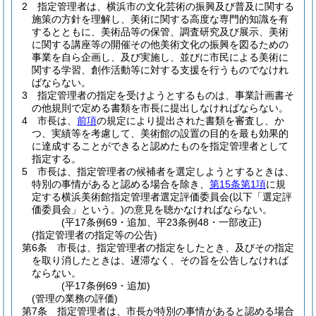
2
指定管理者は、横浜市の文化芸術の振興及び普及に関する
施策の方針を理解し、美術に関する高度な専門的知識を有
するとともに、美術品等の保管、調査研究及び展示、美術
に関する講座等の開催その他美術文化の振興を図るための
事業を自ら企画し、及び実施し、並びに市民による美術に
関する学習、創作活動等に対する支援を行うものでなけれ
ばならない。
3
指定管理者の指定を受けようとするものは、事業計画書そ
の他規則で定める書類を市長に提出しなければならない。
4
市長は、
前項
の規定により提出された書類を審査し、か
つ、実績等を考慮して、美術館の設置の目的を最も効果的
に達成することができると認めたものを指定管理者として
指定する。
5
市長は、指定管理者の候補者を選定しようとするときは、
特別の事情があると認める場合を除き、
第15条第1項
に規
定する横浜美術館指定管理者選定評価委員会
(以下「選定評
価委員会」という。)
の意見を聴かなければならない。
(平17条例69・追加、平23条例48・一部改正)
(指定管理者の指定等の公告)
第6条
市長は、指定管理者の指定をしたとき、及びその指定
を取り消したときは、遅滞なく、その旨を公告しなければ
ならない。
(平17条例69・追加)
(管理の業務の評価)
第7条
指定管理者は、市長が特別の事情があると認める場合