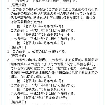
1
この条例は、平成10年4月1日から施行する。
(経過措置)
2
この条例の施行の際既にこの条例による改正前のそれぞれ
の条例の規定に基づき施設の使用の申請を行っている者に
係る当該施設の料金の納付等に関し必要な事項は、市長又
は教育委員会が定める。
附
則
(平成13年2月
条例第7号)
この条例は、平成13年4月1日から施行する。
附
則
(平成14年2月
条例第5号)
抄
この条例は、平成14年4月1日から施行する。
附
則
(平成17年6月
条例第69号)
(施行期日)
1
この条例は、公布の日から施行する。
(経過措置)
2
この条例の施行の際現にこの条例による改正前の横浜美術
館条例第12条の規定によりその管理に関する事務を委託し
ている横浜美術館については、地方自治法の一部を改正す
る法律
(平成15年法律第81号)
附則第2条に規定する日までの
間は、なお従前の例による。
附
則
(平成19年2月
条例第6号)
この条例は、平成19年4月1日から施行する。
附
則
(平成23年3月
条例第23号)
この条例は、平成23年4月1日から施行する。
附
則
(平成23年12月
条例第48号)
(施行期日)