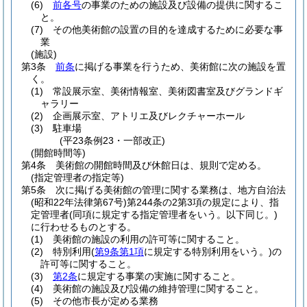
(6)
前各号
の事業のための施設及び設備の提供に関するこ
と。
(7)
その他美術館の設置の目的を達成するために必要な事
業
(施設)
第3条
前条
に掲げる事業を行うため、美術館に次の施設を置
く。
(1)
常設展示室、美術情報室、美術図書室及びグランドギ
ャラリー
(2)
企画展示室、アトリエ及びレクチャーホール
(3)
駐車場
(平23条例23・一部改正)
(開館時間等)
第4条
美術館の開館時間及び休館日は、規則で定める。
(指定管理者の指定等)
第5条
次に掲げる美術館の管理に関する業務は、地方自治法
(昭和22年法律第67号)
第244条の2第3項の規定により、指
定管理者
(同項に規定する指定管理者をいう。以下同じ。)
に行わせるものとする。
(1)
美術館の施設の利用の許可等に関すること。
(2)
特別利用
(
第9条第1項
に規定する特別利用をいう。)
の
許可等に関すること。
(3)
第2条
に規定する事業の実施に関すること。
(4)
美術館の施設及び設備の維持管理に関すること。
(5)
その他市長が定める業務