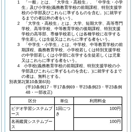
1 「一般」とは、「大学生・高校生」、「中学生・小学
生」及び小学校(義務教育学校の前期課程、特別支援学
校の小学部及びこれらに準ずるものを含む。)に就学す
るまでの者以外の者をいう。
2 「大学生・高校生」とは、大学、短期大学、高等専門
学校、高等学校、中等教育学校の後期課程、特別支援
学校の高等部、専修学校若しくは各種学校に在学する
学生若しくは生徒又はこれらに準ずる者をいう。
3 「中学生・小学生」とは、中学校、中等教育学校の前
期課程、義務教育学校、小学校若しくは特別支援学校
の中学部若しくは小学部に在学する生徒若しくは児童
又はこれらに準ずる者をいう。
4 小学校(義務教育学校の前期課程、特別支援学校の小
学部及びこれらに準ずるものを含む。)に就学するまで
の者は、無料とする。
別表第2
(第10条第6項)
(平10条例17・平17条例69・平23条例23・平23条例
48・一部改正)
区分
単位
利用料金
ビデオ学習システムブ
1回につ
100円
ース
き
名画鑑賞システムブー
100円
ス