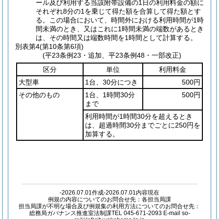
ール及び利用する当該附帯設備の1日の利用料金の額に
それぞれ8分の1を乗じて得た額を合算して得た額とす
る。この場合において、時間外における利用時間が1時
間未満のとき、又はこれに1時間未満の端数があるとき
は、その時間又は端数時間を1時間として計算する。
別表第4
(第10条第6項)
(平23条例23・追加、平23条例48・一部改正)
区分
単位
利用料金
大型車
1台、30分につき
500円
その他のもの
1台、1時間30分
500円
まで
利用時間が1時間30分を超えるとき
は、超過時間30分までごとに250円を
加算する。
-2026.07.01作成-2026.07.01内容現在
例規の内容についてのお問合せ先：各担当局課
担当局課が不明な場合及び例規集の利用方法についてのお問合せ先：
総務局ガバナンス推進室法制課TEL 045-671-2093 E-mail so-