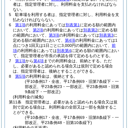
者は、指定管理者に対し、利用料金を支払わなければなら
ない。
5
駐車場を利用する者は、指定管理者に対し、利用料金を支
払わなければならない。
6
第1項
の利用料金にあっては
別表第1
に定める額の範囲内
において、
第2項
の利用料金にあっては
別表第2
に定める額
の範囲内において、
第3項
の利用料金にあっては
別表第3
に
定める額の範囲内において、
第4項
の利用料金にあっては1
点につき1回又は1日ごとに3,000円の範囲内において、
前
項
の利用料金にあっては
別表第4
に定める額の範囲内におい
て、指定管理者が市長の承認を得て定めるものとする。
7
第1項
から
第4項
までの利用料金は、前納とする。
ただ
し、必要があると認められる場合又は規則で定める場合
は、指定管理者は、後納とすることができる。
8
第5項
の利用料金は、後納とする。
(平10条例17・全改、平17条例69・旧第7条繰下・一
部改正、平23条例23・一部改正、平23条例48・旧第
9条繰下・一部改正)
(利用料金の減免)
第11条
指定管理者は、必要があると認められる場合又は規
則で定める場合は、利用料金の全部又は一部を免除するこ
とができる。
(平10条例17・全改、平17条例69・旧第8条繰下・一
部改正、平23条例48・旧第10条繰下)
(利用料金の不返還)