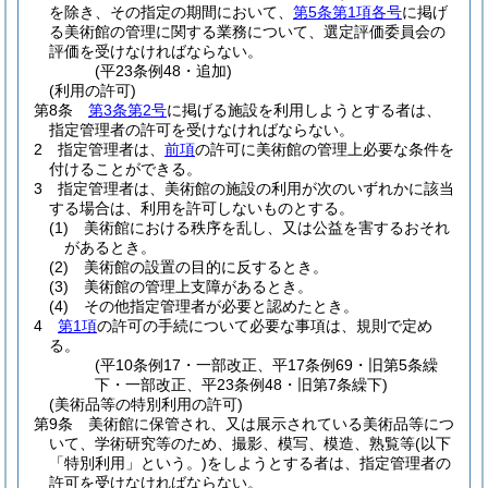
を除き、その指定の期間において、
第5条第1項各号
に掲げ
る美術館の管理に関する業務について、選定評価委員会の
評価を受けなければならない。
(平23条例48・追加)
(利用の許可)
第8条
第3条第2号
に掲げる施設を利用しようとする者は、
指定管理者の許可を受けなければならない。
2
指定管理者は、
前項
の許可に美術館の管理上必要な条件を
付けることができる。
3
指定管理者は、美術館の施設の利用が次のいずれかに該当
する場合は、利用を許可しないものとする。
(1)
美術館における秩序を乱し、又は公益を害するおそれ
があるとき。
(2)
美術館の設置の目的に反するとき。
(3)
美術館の管理上支障があるとき。
(4)
その他指定管理者が必要と認めたとき。
4
第1項
の許可の手続について必要な事項は、規則で定め
る。
(平10条例17・一部改正、平17条例69・旧第5条繰
下・一部改正、平23条例48・旧第7条繰下)
(美術品等の特別利用の許可)
第9条
美術館に保管され、又は展示されている美術品等につ
いて、学術研究等のため、撮影、模写、模造、熟覧等
(以下
「特別利用」という。)
をしようとする者は、指定管理者の
許可を受けなければならない。