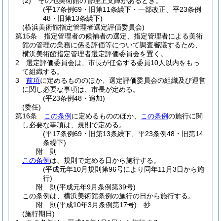
(2)
その他美術館の管理上支障があるとき。
(平17条例69・旧第11条繰下・一部改正、平23条例
48・旧第13条繰下)
(横浜美術館指定管理者選定評価委員会)
第15条
指定管理者の候補者の選定、指定管理者による美術
館の管理の業務に係る評価等について調査審議するため、
横浜美術館指定管理者選定評価委員会を置く。
2
選定評価委員会は、市長が任命する委員10人以内をもっ
て組織する。
3
前項
に定めるもののほか、選定評価委員会の組織及び運営
に関し必要な事項は、市長が定める。
(平23条例48・追加)
(委任)
第16条
この条例
に定めるもののほか、
この条例
の施行に関
し必要な事項は、規則で定める。
(平17条例69・旧第13条繰下、平23条例48・旧第14
条繰下)
附
則
この条例
は、規則で定める日から施行する。
(平成元年10月規則第96号により同年11月3日から施
行)
附
則
(平成元年9月
条例第39号)
この条例は、横浜美術館条例の施行の日から施行する。
附
則
(平成10年3月
条例第17号)
抄
(施行期日)