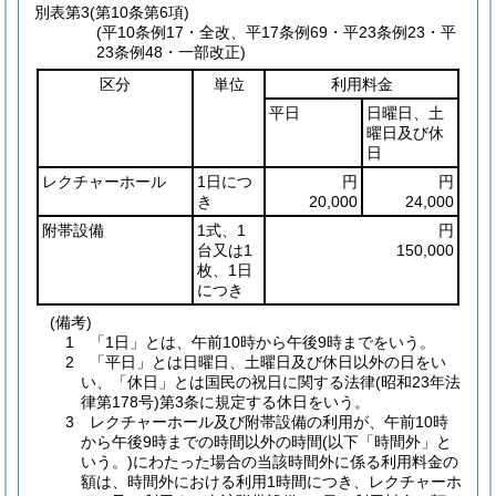
別表第3
(第10条第6項)
(平10条例17・全改、平17条例69・平23条例23・平
23条例48・一部改正)
区分
単位
利用料金
平日
日曜日、土
曜日及び休
日
レクチャーホール
1日につ
円
円
き
20,000
24,000
附帯設備
1式、1
円
台又は1
150,000
枚、1日
につき
(備考)
1 「1日」とは、午前10時から午後9時までをいう。
2 「平日」とは日曜日、土曜日及び休日以外の日をい
い、「休日」とは国民の祝日に関する法律(昭和23年法
律第178号)第3条に規定する休日をいう。
3 レクチャーホール及び附帯設備の利用が、午前10時
から午後9時までの時間以外の時間(以下「時間外」と
いう。)にわたった場合の当該時間外に係る利用料金の
額は、時間外における利用1時間につき、レクチャーホ