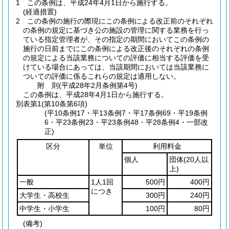
1
この条例は、平成24年4月1日から施行する。
(経過措置)
2
この条例の施行の際現にこの条例による改正前のそれぞれ
の条例の規定に基づき公の施設の管理に関する業務を行っ
ている指定管理者が、その指定の期間においてこの条例の
施行の日前までにこの条例による改正後のそれぞれの条例
の規定による当該業務についての評価に相当する評価を受
けている場合にあっては、当該期間においては当該業務に
ついての評価に係るこれらの規定は適用しない。
附
則
(平成28年2月
条例第4号)
この条例は、平成28年4月1日から施行する。
別表第1
(第10条第6項)
(平10条例17・平13条例7・平17条例69・平19条例
6・平23条例23・平23条例48・平28条例4・一部改
正)
区分
単位
利用料金
個人
団体
(20人以
上)
一般
1人1回
500円
400円
につき
大学生・高校生
300円
240円
中学生・小学生
100円
80円
(備考)