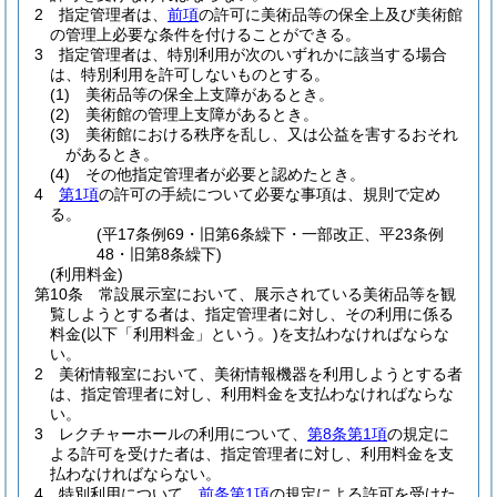
2
指定管理者は、
前項
の許可に美術品等の保全上及び美術館
の管理上必要な条件を付けることができる。
3
指定管理者は、特別利用が次のいずれかに該当する場合
は、特別利用を許可しないものとする。
(1)
美術品等の保全上支障があるとき。
(2)
美術館の管理上支障があるとき。
(3)
美術館における秩序を乱し、又は公益を害するおそれ
があるとき。
(4)
その他指定管理者が必要と認めたとき。
4
第1項
の許可の手続について必要な事項は、規則で定め
る。
(平17条例69・旧第6条繰下・一部改正、平23条例
48・旧第8条繰下)
(利用料金)
第10条
常設展示室において、展示されている美術品等を観
覧しようとする者は、指定管理者に対し、その利用に係る
料金
(以下「利用料金」という。)
を支払わなければならな
い。
2
美術情報室において、美術情報機器を利用しようとする者
は、指定管理者に対し、利用料金を支払わなければならな
い。
3
レクチャーホールの利用について、
第8条第1項
の規定に
よる許可を受けた者は、指定管理者に対し、利用料金を支
払わなければならない。
4
特別利用について、
前条第1項
の規定による許可を受けた