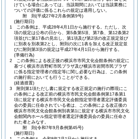
けている場合にあっては、当該期間においては当該業務に
ついての評価に係るこれらの規定は適用しない。
附
則
(平成27年2月
条例第9号)
(施行期日)
1
この条例は、平成28年4月1日から施行する。
ただし、次
項の規定は公布の日から、第5条第5項、第7条、第12条第2
項並びに第17条の見出し、第1項及び第2項の改正規定並び
に別表を別表第2とし、附則の次に1表を加える改正規定並
びに附則第3項の規定は平成27年4月1日から施行する。
(準備行為)
2
この条例による改正後の横浜市市民文化会館条例の規定に
基づく横浜市吉野町市民プラザ及び横浜市岩間市民プラザ
に係る指定管理者の指定等に関し必要な行為は、この条例
の施行前においても行うことができる。
(経過措置)
3
附則第1項ただし書に規定する改正規定の施行の際現にこ
の条例による改正前の横浜市市民文化会館条例第17条第1
項に規定する横浜市市民文化会館指定管理者選定評価委員
会の委員に任命されている者は、この条例による改正後の
横浜市市民文化会館条例別表第1に規定する横浜市市民文化
会館関内ホール指定管理者選定評価委員会の委員に任命さ
れた者とみなす。
附
則
(令和7年9月
条例第45号)
(施行期日)
1
この条例は、令和8年2月1日から施行する。