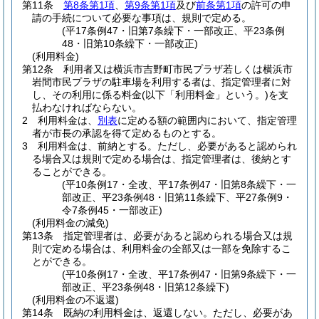
第11条
第8条第1項
、
第9条第1項
及び
前条第1項
の許可の申
請の手続について必要な事項は、規則で定める。
(平17条例47・旧第7条繰下・一部改正、平23条例
48・旧第10条繰下・一部改正)
(利用料金)
第12条
利用者又は横浜市吉野町市民プラザ若しくは横浜市
岩間市民プラザの駐車場を利用する者は、指定管理者に対
し、その利用に係る料金
(以下「利用料金」という。)
を支
払わなければならない。
2
利用料金は、
別表
に定める額の範囲内において、指定管理
者が市長の承認を得て定めるものとする。
3
利用料金は、前納とする。
ただし、必要があると認められ
る場合又は規則で定める場合は、指定管理者は、後納とす
ることができる。
(平10条例17・全改、平17条例47・旧第8条繰下・一
部改正、平23条例48・旧第11条繰下、平27条例9・
令7条例45・一部改正)
(利用料金の減免)
第13条
指定管理者は、必要があると認められる場合又は規
則で定める場合は、利用料金の全部又は一部を免除するこ
とができる。
(平10条例17・全改、平17条例47・旧第9条繰下・一
部改正、平23条例48・旧第12条繰下)
(利用料金の不返還)
第14条
既納の利用料金は、返還しない。
ただし、必要があ