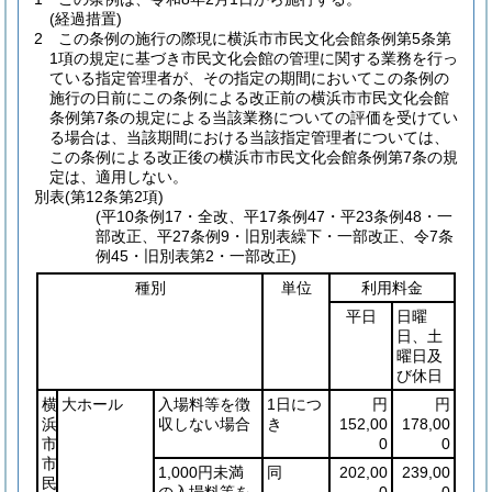
(経過措置)
2
この条例の施行の際現に横浜市市民文化会館条例第5条第
1項の規定に基づき市民文化会館の管理に関する業務を行っ
ている指定管理者が、その指定の期間においてこの条例の
施行の日前にこの条例による改正前の横浜市市民文化会館
条例第7条の規定による当該業務についての評価を受けてい
る場合は、当該期間における当該指定管理者については、
この条例による改正後の横浜市市民文化会館条例第7条の規
定は、適用しない。
別表
(第12条第2項)
(平10条例17・全改、平17条例47・平23条例48・一
部改正、平27条例9・旧別表繰下・一部改正、令7条
例45・旧別表第2・一部改正)
種別
単位
利用料金
平日
日曜
日、土
曜日及
び休日
横
大ホール
入場料等を徴
1日につ
円
円
浜
収しない場合
き
152,00
178,00
市
0
0
市
1,000円未満
同
202,00
239,00
民
の入場料等を
0
0