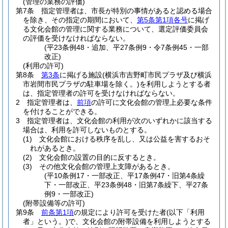
(管理の業務の評価)
第7条
指定管理者は、市長が特別の事情があると認める場合
を除き、その指定の期間において、
第5条第1項各号
に掲げ
る文化会館の管理に関する業務について、選定評価委員会
の評価を受けなければならない。
(平23条例48・追加、平27条例9・令7条例45・一部
改正)
(利用の許可)
第8条
第3条
に掲げる施設
(横浜市吉野町市民プラザ及び横浜
市岩間市民プラザの駐車場を除く。)
を利用しようとする者
は、指定管理者の許可を受けなければならない。
2
指定管理者は、
前項
の許可に文化会館の管理上必要な条件
を付けることができる。
3
指定管理者は、文化会館の利用が次のいずれかに該当する
場合は、利用を許可しないものとする。
(1)
文化会館における秩序を乱し、又は公益を害するおそ
れがあるとき。
(2)
文化会館の設置の目的に反するとき。
(3)
その他文化会館の管理上支障があるとき。
(平10条例17・一部改正、平17条例47・旧第4条繰
下・一部改正、平23条例48・旧第7条繰下、平27条
例9・一部改正)
(附帯設備等の許可)
第9条
前条第1項
の規定により許可を受けた者
(以下「利用
者」という。)
で、文化会館の附帯設備を利用しようとする