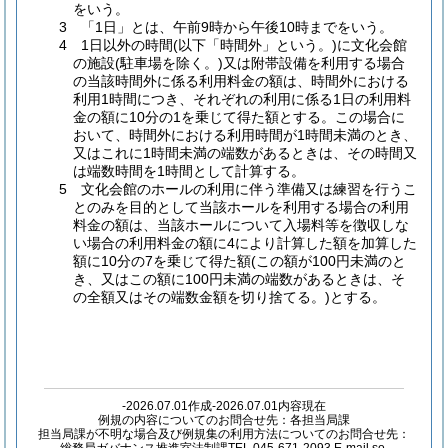
をいう。
3 「1日」とは、午前9時から午後10時までをいう。
4 1日以外の時間(以下「時間外」という。)に文化会館
の施設(駐車場を除く。)又は附帯設備を利用する場合
の当該時間外に係る利用料金の額は、時間外における
利用1時間につき、それぞれの利用に係る1日の利用料
金の額に10分の1を乗じて得た額とする。この場合に
おいて、時間外における利用時間が1時間未満のとき、
又はこれに1時間未満の端数があるときは、その時間又
は端数時間を1時間として計算する。
5 文化会館のホールの利用に伴う準備又は練習を行うこ
とのみを目的として当該ホールを利用する場合の利用
料金の額は、当該ホールについて入場料等を徴収しな
い場合の利用料金の額に4により計算した額を加算した
額に10分の7を乗じて得た額(この額が100円未満のと
き、又はこの額に100円未満の端数があるときは、そ
の全額又はその端数金額を切り捨てる。)とする。
-2026.07.01作成-2026.07.01内容現在
例規の内容についてのお問合せ先：各担当局課
担当局課が不明な場合及び例規集の利用方法についてのお問合せ先：
総務局ガバナンス推進室法制課TEL 045-671-2093 E-mail so-