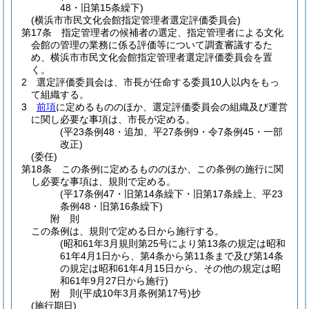
48・旧第15条繰下)
(横浜市市民文化会館指定管理者選定評価委員会)
第17条
指定管理者の候補者の選定、指定管理者による文化
会館の管理の業務に係る評価等について調査審議するた
め、横浜市市民文化会館指定管理者選定評価委員会を置
く。
2
選定評価委員会は、市長が任命する委員10人以内をもっ
て組織する。
3
前項
に定めるもののほか、選定評価委員会の組織及び運営
に関し必要な事項は、市長が定める。
(平23条例48・追加、平27条例9・令7条例45・一部
改正)
(委任)
第18条
この条例に定めるもののほか、この条例の施行に関
し必要な事項は、規則で定める。
(平17条例47・旧第14条繰下・旧第17条繰上、平23
条例48・旧第16条繰下)
附
則
この条例は、規則で定める日から施行する。
(昭和61年3月規則第25号により第13条の規定は昭和
61年4月1日から、第4条から第11条まで及び第14条
の規定は昭和61年4月15日から、その他の規定は昭
和61年9月27日から施行)
附
則
(平成10年3月
条例第17号)
抄
(施行期日)