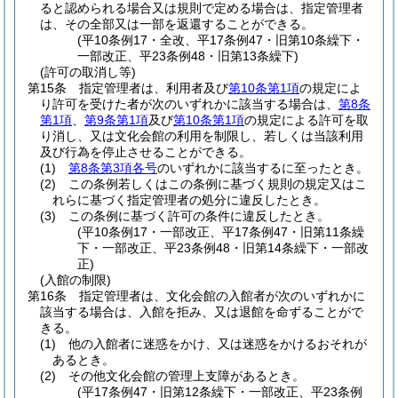
ると認められる場合又は規則で定める場合は、指定管理者
は、その全部又は一部を返還することができる。
(平10条例17・全改、平17条例47・旧第10条繰下・
一部改正、平23条例48・旧第13条繰下)
(許可の取消し等)
第15条
指定管理者は、利用者及び
第10条第1項
の規定によ
り許可を受けた者が次のいずれかに該当する場合は、
第8条
第1項
、
第9条第1項
及び
第10条第1項
の規定による許可を取
り消し、又は文化会館の利用を制限し、若しくは当該利用
及び行為を停止させることができる。
(1)
第8条第3項各号
のいずれかに該当するに至ったとき。
(2)
この条例若しくはこの条例に基づく規則の規定又はこ
れらに基づく指定管理者の処分に違反したとき。
(3)
この条例に基づく許可の条件に違反したとき。
(平10条例17・一部改正、平17条例47・旧第11条繰
下・一部改正、平23条例48・旧第14条繰下・一部改
正)
(入館の制限)
第16条
指定管理者は、文化会館の入館者が次のいずれかに
該当する場合は、入館を拒み、又は退館を命ずることがで
きる。
(1)
他の入館者に迷惑をかけ、又は迷惑をかけるおそれが
あるとき。
(2)
その他文化会館の管理上支障があるとき。
(平17条例47・旧第12条繰下・一部改正、平23条例