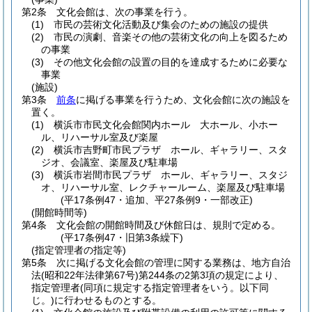
第2条
文化会館は、次の事業を行う。
(1)
市民の芸術文化活動及び集会のための施設の提供
(2)
市民の演劇、音楽その他の芸術文化の向上を図るため
の事業
(3)
その他文化会館の設置の目的を達成するために必要な
事業
(施設)
第3条
前条
に掲げる事業を行うため、文化会館に次の施設を
置く。
(1)
横浜市市民文化会館関内ホール 大ホール、小ホー
ル、リハーサル室及び楽屋
(2)
横浜市吉野町市民プラザ ホール、ギャラリー、スタ
ジオ、会議室、楽屋及び駐車場
(3)
横浜市岩間市民プラザ ホール、ギャラリー、スタジ
オ、リハーサル室、レクチャールーム、楽屋及び駐車場
(平17条例47・追加、平27条例9・一部改正)
(開館時間等)
第4条
文化会館の開館時間及び休館日は、規則で定める。
(平17条例47・旧第3条繰下)
(指定管理者の指定等)
第5条
次に掲げる文化会館の管理に関する業務は、地方自治
法
(昭和22年法律第67号)
第244条の2第3項の規定により、
指定管理者
(同項に規定する指定管理者をいう。以下同
じ。)
に行わせるものとする。