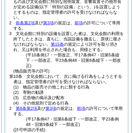
もの及び文化会館に特別な照明装置、音響装置その他市長
が定める設備
(以下「特別の設備」という。)
を設置しよう
とするものは、指定管理者の許可を受けなければならな
い。
2
前条第2項
及び
第3項
の規定は、
前項
の許可について準用
する。
3
文化会館に特別の設備を設置した者は、文化会館の利用を
終了したときは、直ちに、当該設備を撤去し、原状に復さ
なければならない。
第15条
の規定により許可を取り消さ
れ、又は利用を停止された場合も、同様とする。
(平10条例17・一部改正、平17条例47・旧第5条繰
下・一部改正、平23条例48・旧第8条繰下・一部改
正)
(物品販売等の許可)
第10条
文化会館において、次に掲げる行為をしようとする
者は、指定管理者の許可を受けなければならない。
(1)
物品の販売その他これに類する行為
(2)
寄附の勧誘
(3)
広告物の掲示及び配布
(4)
その他規則で定める行為
2
第8条第2項
及び
第3項
の規定は、
前項
の許可について準用
する。
(平17条例47・旧第6条繰下・一部改正、平23条例
48・旧第9条繰下・一部改正)
(許可申請の手続)