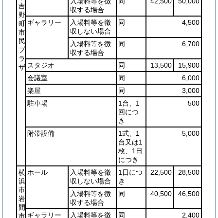
入場料等を徴
同
42,500
50,000
吉
収する場合
野
ギャラリー
入場料等を徴
同
4,500
町
収しない場合
市
民
入場料等を徴
同
6,700
プ
収する場合
ラ
スタジオ
同
13,500
15,900
ザ
会議室
同
6,000
楽屋
同
3,000
駐車場
1台、1
500
回につ
き
附帯設備
1式、1
5,000
台又は1
枚、1日
につき
横
ホール
入場料等を徴
1日につ
22,500
28,500
浜
収しない場合
き
市
入場料等を徴
同
40,500
46,500
岩
収する場合
間
ギャラリー
入場料等を徴
同
2,400
市