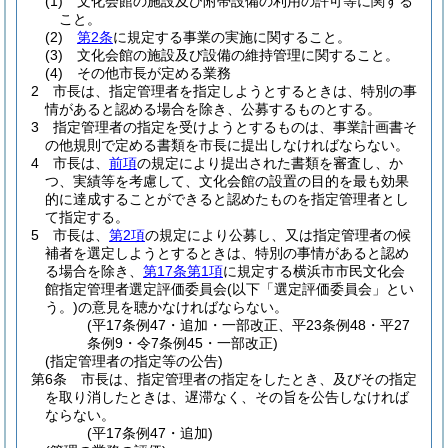
(1)
文化会館の施設及び附帯設備の利用の許可等に関する
こと。
(2)
第2条
に規定する事業の実施に関すること。
(3)
文化会館の施設及び設備の維持管理に関すること。
(4)
その他市長が定める業務
2
市長は、指定管理者を指定しようとするときは、特別の事
情があると認める場合を除き、公募するものとする。
3
指定管理者の指定を受けようとするものは、事業計画書そ
の他規則で定める書類を市長に提出しなければならない。
4
市長は、
前項
の規定により提出された書類を審査し、か
つ、実績等を考慮して、文化会館の設置の目的を最も効果
的に達成することができると認めたものを指定管理者とし
て指定する。
5
市長は、
第2項
の規定により公募し、又は指定管理者の候
補者を選定しようとするときは、特別の事情があると認め
る場合を除き、
第17条第1項
に規定する横浜市市民文化会
館指定管理者選定評価委員会
(以下「選定評価委員会」とい
う。)
の意見を聴かなければならない。
(平17条例47・追加・一部改正、平23条例48・平27
条例9・令7条例45・一部改正)
(指定管理者の指定等の公告)
第6条
市長は、指定管理者の指定をしたとき、及びその指定
を取り消したときは、遅滞なく、その旨を公告しなければ
ならない。
(平17条例47・追加)