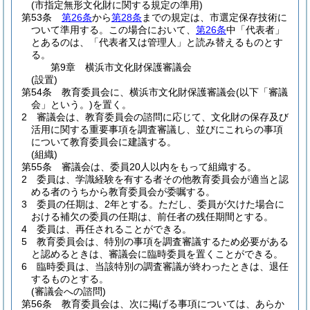
(市指定無形文化財に関する規定の準用)
第53条
第26条
から
第28条
までの規定は、市選定保存技術に
ついて準用する。
この場合において、
第26条
中「代表者」
とあるのは、「代表者又は管理人」と読み替えるものとす
る。
第9章
横浜市文化財保護審議会
(設置)
第54条
教育委員会に、横浜市文化財保護審議会
(以下「審議
会」という。)
を置く。
2
審議会は、教育委員会の諮問に応じて、文化財の保存及び
活用に関する重要事項を調査審議し、並びにこれらの事項
について教育委員会に建議する。
(組織)
第55条
審議会は、委員20人以内をもって組織する。
2
委員は、学識経験を有する者その他教育委員会が適当と認
める者のうちから教育委員会が委嘱する。
3
委員の任期は、2年とする。
ただし、委員が欠けた場合に
おける補欠の委員の任期は、前任者の残任期間とする。
4
委員は、再任されることができる。
5
教育委員会は、特別の事項を調査審議するため必要がある
と認めるときは、審議会に臨時委員を置くことができる。
6
臨時委員は、当該特別の調査審議が終わったときは、退任
するものとする。
(審議会への諮問)
第56条
教育委員会は、次に掲げる事項については、あらか