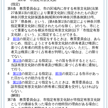
(指定)
第6条
教育委員会は、市の区域内に存する有形文化財
(法第
27条第1項の規定により重要文化財に指定されたもの及び
神奈川県文化財保護条例
(昭和30年神奈川県条例第13号。
以下「県条例」という。)
第4条第1項の規定により神奈川県
指定重要文化財に指定されたものを除く。)
のうち、市にと
って重要なものを横浜市指定有形文化財
(以下「市指定有形
文化財」という。)
に指定することができる。
2
前項
の規定により指定をするときは、教育委員会は、あら
かじめ、指定しようとする有形文化財の所有者及び権原に
基づく占有者の同意を得なければならない。
ただし、所有
者又は権原に基づく占有者が判明しない場合は、この限り
でない。
3
第1項
の規定による指定は、その旨を告示するとともに、
当該有形文化財の所有者及び権原に基づく占有者に通知し
て行う。
4
第1項
の規定による指定は、
前項
の規定による告示があっ
た日からその効力を生ずる。
5
第1項
の規定により指定をしたときは、教育委員会は、当
該市指定有形文化財の所有者に指定書を交付しなければな
らない。
(解除)
第7条
教育委員会は、市指定有形文化財が市指定有形文化財
としての価値を失った場合その他特別の理由がある場合に