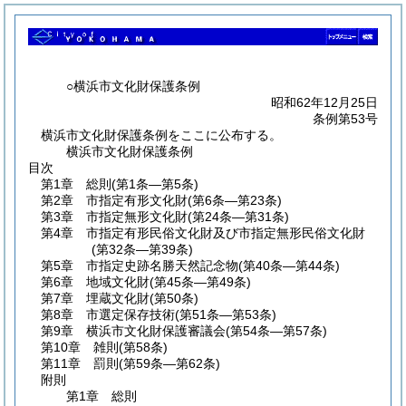
○横浜市文化財保護条例
昭和62年12月25日
条例第53号
横浜市文化財保護条例をここに公布する。
横浜市文化財保護条例
目次
第1章
総則
(第1条―第5条)
第2章
市指定有形文化財
(第6条―第23条)
第3章
市指定無形文化財
(第24条―第31条)
第4章
市指定有形民俗文化財及び市指定無形民俗文化財
(第32条―第39条)
第5章
市指定史跡名勝天然記念物
(第40条―第44条)
第6章
地域文化財
(第45条―第49条)
第7章
埋蔵文化財
(第50条)
第8章
市選定保存技術
(第51条―第53条)
第9章
横浜市文化財保護審議会
(第54条―第57条)
第10章
雑則
(第58条)
第11章
罰則
(第59条―第62条)
附則
第1章
総則