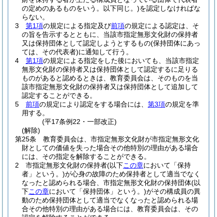
の定めのあるものをいう。以下同じ。)
を認定しなければな
らない。
3
第1項
の規定による指定及び
前項
の規定による認定は、そ
の旨を告示するとともに、当該市指定無形文化財の保持者
又は保持団体として認定しようとするもの
(保持団体にあっ
ては、その代表者)
に通知して行う。
4
第1項
の規定による指定をした後においても、当該市指定
無形文化財の保持者又は保持団体として認定するに足りる
ものがあると認めるときは、教育委員会は、そのものを当
該市指定無形文化財の保持者又は保持団体として追加して
認定することができる。
5
前項
の規定により認定をする場合には、
第3項
の規定を準
用する。
(平17条例22・一部改正)
(解除)
第25条
教育委員会は、市指定無形文化財が市指定無形文化
財としての価値を失った場合その他特別の理由がある場合
には、その指定を解除することができる。
2
市指定無形文化財の保持者
(以下
この章
において「保持
者」という。)
が心身の故障のため保持者として適当でなく
なったと認められる場合、市指定無形文化財の保持団体
(以
下
この章
において「保持団体」という。)
がその構成員の異
動のため保持団体として適当でなくなったと認められる場
合その他特別の理由がある場合には、教育委員会は、その