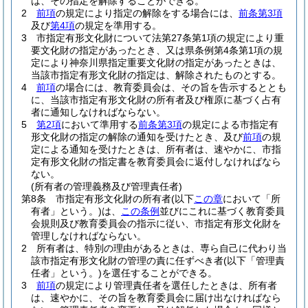
は、その指定を解除することができる。
2
前項
の規定により指定の解除をする場合には、
前条第3項
及び
第4項
の規定を準用する。
3
市指定有形文化財について法第27条第1項の規定により重
要文化財の指定があったとき、又は県条例第4条第1項の規
定により神奈川県指定重要文化財の指定があったときは、
当該市指定有形文化財の指定は、解除されたものとする。
4
前項
の場合には、教育委員会は、その旨を告示するととも
に、当該市指定有形文化財の所有者及び権原に基づく占有
者に通知しなければならない。
5
第2項
において準用する
前条第3項
の規定による市指定有
形文化財の指定の解除の通知を受けたとき、及び
前項
の規
定による通知を受けたときは、所有者は、速やかに、市指
定有形文化財の指定書を教育委員会に返付しなければなら
ない。
(所有者の管理義務及び管理責任者)
第8条
市指定有形文化財の所有者
(以下
この章
において「所
有者」という。)
は、
この条例
並びにこれに基づく教育委員
会規則及び教育委員会の指示に従い、市指定有形文化財を
管理しなければならない。
2
所有者は、特別の理由があるときは、専ら自己に代わり当
該市指定有形文化財の管理の責に任ずべき者
(以下「管理責
任者」という。)
を選任することができる。
3
前項
の規定により管理責任者を選任したときは、所有者
は、速やかに、その旨を教育委員会に届け出なければなら