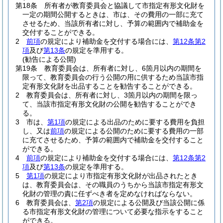
第18条
所有者が教育委員会と協議して市指定有形文化財を
一定の期間公開するときは、市は、その費用の一部に充て
させるため、当該所有者に対し、予算の範囲内で補助金を
交付することができる。
2
前項
の規定により補助金を交付する場合には、
第12条第2
項
及び
第13条
の規定を準用する。
(勧告による公開)
第19条
教育委員会は、所有者に対し、6箇月以内の期間を
限って、教育委員会の行う公開の用に供するため当該市指
定有形文化財を出品することを勧告することができる。
2
教育委員会は、所有者に対し、3箇月以内の期間を限っ
て、当該市指定有形文化財の公開を勧告することができ
る。
3
市は、
第1項
の規定による出品のために要する費用を負担
し、又は
前項
の規定による公開のために要する費用の一部
に充てさせるため、予算の範囲内で補助金を交付すること
ができる。
4
前項
の規定により補助金を交付する場合には、
第12条第2
項
及び
第13条
の規定を準用する。
5
第1項
の規定により市指定有形文化財が出品されたとき
は、教育委員会は、その職員のうちから当該市指定有形文
化財の管理の責に任ずべき者を定めなければならない。
6
教育委員会は、
第2項
の規定による公開及び当該公開に係
る市指定有形文化財の管理について必要な指示をすること
ができる。