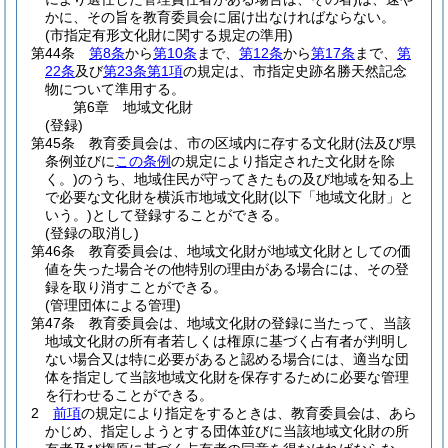
かに、その旨を教育委員会に届け出なければならない。
(市指定有形文化財に関する規定の準用)
第44条
第8条
から
第10条
まで、
第12条
から
第17条
まで、
第
22条
及び
第23条第1項
の規定は、市指定史跡名勝天然記念
物について準用する。
第6章
地域文化財
(登録)
第45条
教育委員会は、市の区域内に存する文化財
(法及び県
条例並びに
この条例
の規定により指定された文化財を除
く。)
のうち、地域住民が守ってきたもの及び地域を知る上
で必要な文化財を横浜市地域文化財
(以下「地域文化財」と
いう。)
として登録することができる。
(登録の取消し)
第46条
教育委員会は、地域文化財が地域文化財としての価
値を失った場合その他特別の理由がある場合には、その登
録を取り消すことができる。
(管理団体による管理)
第47条
教育委員会は、地域文化財の登録に当たって、当該
地域文化財の所有者若しくは権原に基づく占有者が判明し
ない場合又は特に必要があると認める場合には、適当な団
体を指定して当該地域文化財を保存するために必要な管理
を行わせることができる。
2
前項
の規定により指定をするときは、教育委員会は、あら
かじめ、指定しようとする団体並びに当該地域文化財の所