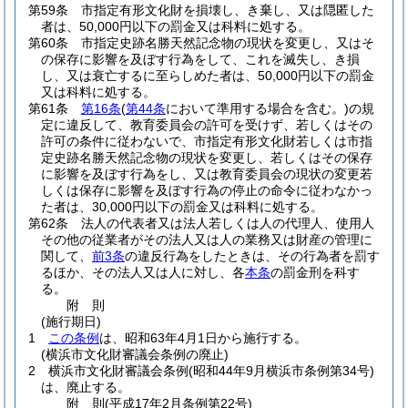
第59条
市指定有形文化財を損壊し、き棄し、又は隠匿した
者は、50,000円以下の罰金又は科料に処する。
第60条
市指定史跡名勝天然記念物の現状を変更し、又はそ
の保存に影響を及ぼす行為をして、これを滅失し、き損
し、又は衰亡するに至らしめた者は、50,000円以下の罰金
又は科料に処する。
第61条
第16条
(
第44条
において準用する場合を含む。)
の規
定に違反して、教育委員会の許可を受けず、若しくはその
許可の条件に従わないで、市指定有形文化財若しくは市指
定史跡名勝天然記念物の現状を変更し、若しくはその保存
に影響を及ぼす行為をし、又は教育委員会の現状の変更若
しくは保存に影響を及ぼす行為の停止の命令に従わなかっ
た者は、30,000円以下の罰金又は科料に処する。
第62条
法人の代表者又は法人若しくは人の代理人、使用人
その他の従業者がその法人又は人の業務又は財産の管理に
関して、
前3条
の違反行為をしたときは、その行為者を罰す
るほか、その法人又は人に対し、各
本条
の罰金刑を科す
る。
附
則
(施行期日)
1
この条例
は、昭和63年4月1日から施行する。
(横浜市文化財審議会条例の廃止)
2
横浜市文化財審議会条例
(昭和44年9月横浜市条例第34号)
は、廃止する。
附
則
(平成17年2月
条例第22号)