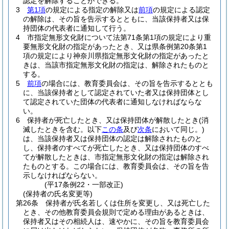
認定を解除することができる。
3
第1項
の規定による指定の解除又は
前項
の規定による認定
の解除は、その旨を告示するとともに、当該保持者又は保
持団体の代表者に通知して行う。
4
市指定無形文化財について法第71条第1項の規定により重
要無形文化財の指定があったとき、又は県条例第20条第1
項の規定により神奈川県指定無形文化財の指定があったと
きは、当該市指定無形文化財の指定は、解除されたものと
する。
5
前項
の場合には、教育委員会は、その旨を告示するととも
に、当該保持者として認定されていた者又は保持団体とし
て認定されていた団体の代表者に通知しなければならな
い。
6
保持者が死亡したとき、又は保持団体が解散したとき
(消
滅したときを含む。以下
この条
及び
次条
において同じ。)
は、当該保持者又は保持団体の認定は解除されたものと
し、保持者のすべてが死亡したとき、又は保持団体のすべ
てが解散したときは、市指定無形文化財の指定は解除され
たものとする。
この場合には、教育委員会は、その旨を告
示しなければならない。
(平17条例22・一部改正)
(保持者の氏名変更等)
第26条
保持者が氏名若しくは住所を変更し、又は死亡した
とき、その他教育委員会規則で定める理由があるときは、
保持者又はその相続人は、速やかに、その旨を教育委員会