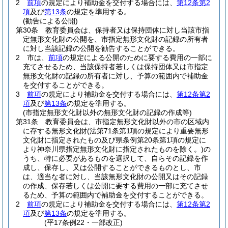
2
前項
の規定により補助金を交付する場合には、
第12条第2
項
及び
第13条
の規定を準用する。
(勧告による公開)
第30条
教育委員会は、保持者又は保持団体に対し当該市指
定無形文化財の公開を、市指定無形文化財の記録の所有者
に対し当該記録の公開を勧告することができる。
2
市は、
前項
の規定による公開のために要する費用の一部に
充てさせるため、当該保持者若しくは保持団体又は市指定
無形文化財の記録の所有者に対し、予算の範囲内で補助金
を交付することができる。
3
前項
の規定により補助金を交付する場合には、
第12条第2
項
及び
第13条
の規定を準用する。
(市指定無形文化財以外の無形文化財の記録の作成等)
第31条
教育委員会は、市指定無形文化財以外の市の区域内
に存する無形文化財
(法第71条第1項の規定により重要無形
文化財に指定されたもの及び県条例第20条第1項の規定に
より神奈川県指定無形文化財に指定されたものを除く。)
の
うち、特に必要があるものを選択して、自らその記録を作
成し、保存し、又は公開することができるものとし、市
は、適当な者に対し、当該無形文化財の公開又はその記録
の作成、保存若しくは公開に要する費用の一部に充てさせ
るため、予算の範囲内で補助金を交付することができる。
2
前項
の規定により補助金を交付する場合には、
第12条第2
項
及び
第13条
の規定を準用する。
(平17条例22・一部改正)