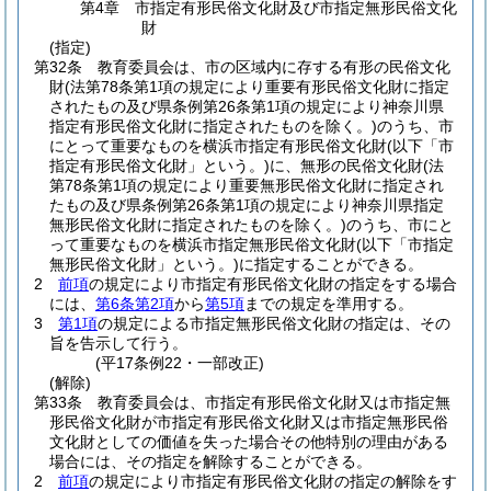
第4章
市指定有形民俗文化財及び市指定無形民俗文化
財
(指定)
第32条
教育委員会は、市の区域内に存する有形の民俗文化
財
(法第78条第1項の規定により重要有形民俗文化財に指定
されたもの及び県条例第26条第1項の規定により神奈川県
指定有形民俗文化財に指定されたものを除く。)
のうち、市
にとって重要なものを横浜市指定有形民俗文化財
(以下「市
指定有形民俗文化財」という。)
に、無形の民俗文化財
(法
第78条第1項の規定により重要無形民俗文化財に指定され
たもの及び県条例第26条第1項の規定により神奈川県指定
無形民俗文化財に指定されたものを除く。)
のうち、市にと
って重要なものを横浜市指定無形民俗文化財
(以下「市指定
無形民俗文化財」という。)
に指定することができる。
2
前項
の規定により市指定有形民俗文化財の指定をする場合
には、
第6条第2項
から
第5項
までの規定を準用する。
3
第1項
の規定による市指定無形民俗文化財の指定は、その
旨を告示して行う。
(平17条例22・一部改正)
(解除)
第33条
教育委員会は、市指定有形民俗文化財又は市指定無
形民俗文化財が市指定有形民俗文化財又は市指定無形民俗
文化財としての価値を失った場合その他特別の理由がある
場合には、その指定を解除することができる。
2
前項
の規定により市指定有形民俗文化財の指定の解除をす