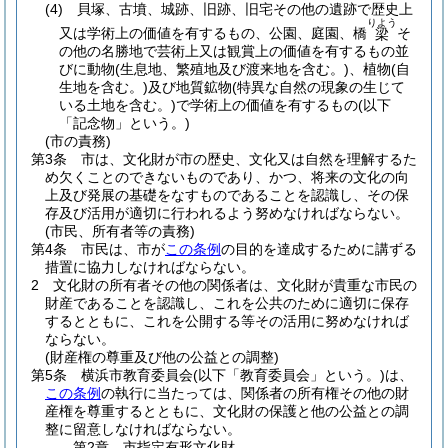
(4)
貝塚、古墳、城跡、旧跡、旧宅その他の遺跡で歴史上
りよう
又は学術上の価値を有するもの、公園、庭園、橋
そ
梁
の他の名勝地で芸術上又は観賞上の価値を有するもの並
びに動物
(生息地、繁殖地及び渡来地を含む。)
、植物
(自
生地を含む。)
及び地質鉱物
(特異な自然の現象の生じて
いる土地を含む。)
で学術上の価値を有するもの
(以下
「記念物」という。)
(市の責務)
第3条
市は、文化財が市の歴史、文化又は自然を理解するた
め欠くことのできないものであり、かつ、将来の文化の向
上及び発展の基礎をなすものであることを認識し、その保
存及び活用が適切に行われるよう努めなければならない。
(市民、所有者等の責務)
第4条
市民は、市が
この条例
の目的を達成するために講ずる
措置に協力しなければならない。
2
文化財の所有者その他の関係者は、文化財が貴重な市民の
財産であることを認識し、これを公共のために適切に保存
するとともに、これを公開する等その活用に努めなければ
ならない。
(財産権の尊重及び他の公益との調整)
第5条
横浜市教育委員会
(以下「教育委員会」という。)
は、
この条例
の執行に当たっては、関係者の所有権その他の財
産権を尊重するとともに、文化財の保護と他の公益との調
整に留意しなければならない。
第2章
市指定有形文化財