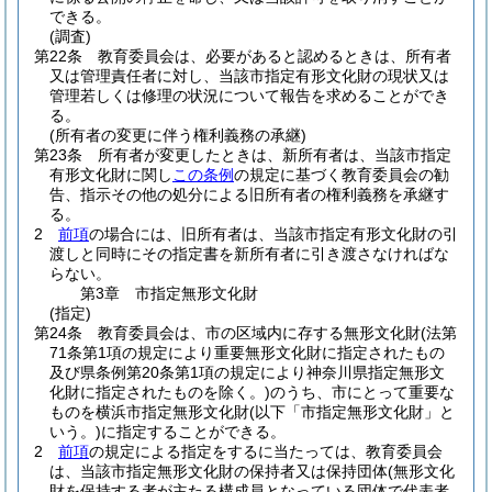
できる。
(調査)
第22条
教育委員会は、必要があると認めるときは、所有者
又は管理責任者に対し、当該市指定有形文化財の現状又は
管理若しくは修理の状況について報告を求めることができ
る。
(所有者の変更に伴う権利義務の承継)
第23条
所有者が変更したときは、新所有者は、当該市指定
有形文化財に関し
この条例
の規定に基づく教育委員会の勧
告、指示その他の処分による旧所有者の権利義務を承継す
る。
2
前項
の場合には、旧所有者は、当該市指定有形文化財の引
渡しと同時にその指定書を新所有者に引き渡さなければな
らない。
第3章
市指定無形文化財
(指定)
第24条
教育委員会は、市の区域内に存する無形文化財
(法第
71条第1項の規定により重要無形文化財に指定されたもの
及び県条例第20条第1項の規定により神奈川県指定無形文
化財に指定されたものを除く。)
のうち、市にとって重要な
ものを横浜市指定無形文化財
(以下「市指定無形文化財」と
いう。)
に指定することができる。
2
前項
の規定による指定をするに当たっては、教育委員会
は、当該市指定無形文化財の保持者又は保持団体
(無形文化
財を保持する者が主たる構成員となっている団体で代表者