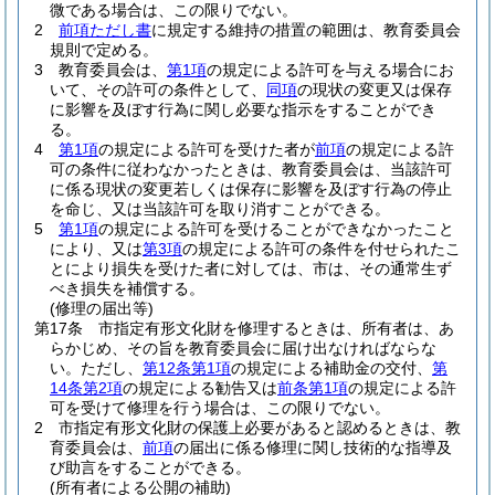
微である場合は、この限りでない。
2
前項ただし書
に規定する維持の措置の範囲は、教育委員会
規則で定める。
3
教育委員会は、
第1項
の規定による許可を与える場合にお
いて、その許可の条件として、
同項
の現状の変更又は保存
に影響を及ぼす行為に関し必要な指示をすることができ
る。
4
第1項
の規定による許可を受けた者が
前項
の規定による許
可の条件に従わなかったときは、教育委員会は、当該許可
に係る現状の変更若しくは保存に影響を及ぼす行為の停止
を命じ、又は当該許可を取り消すことができる。
5
第1項
の規定による許可を受けることができなかったこと
により、又は
第3項
の規定による許可の条件を付せられたこ
とにより損失を受けた者に対しては、市は、その通常生ず
べき損失を補償する。
(修理の届出等)
第17条
市指定有形文化財を修理するときは、所有者は、あ
らかじめ、その旨を教育委員会に届け出なければならな
い。
ただし、
第12条第1項
の規定による補助金の交付、
第
14条第2項
の規定による勧告又は
前条第1項
の規定による許
可を受けて修理を行う場合は、この限りでない。
2
市指定有形文化財の保護上必要があると認めるときは、教
育委員会は、
前項
の届出に係る修理に関し技術的な指導及
び助言をすることができる。
(所有者による公開の補助)