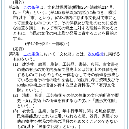
(目的)
第1条
この条例
は、文化財保護法
(昭和25年法律第214号。
以下「法」という。)
第182条第2項の規定に基づき、横浜
市
(以下「市」という。)
の区域内に存する文化財で市にと
って重要なものについて、その保存及び活用のために必要
な措置を講じ、もって市民の郷土に対する理解を深めると
ともに、市民の文化の向上及び発展に資することを目的と
する。
(平17条例22・一部改正)
(定義)
第2条
この条例
において「文化財」とは、
次の各号
に掲げる
ものをいう。
(1)
建造物、絵画、彫刻、工芸品、書跡、典籍、古文書そ
の他の有形の文化的所産で歴史上又は芸術上の価値を有
するもの
(これらのものと一体をなしてその価値を形成し
ている土地その他の物件を含む。)
並びに考古資料及びそ
の他の学術上の価値を有する歴史資料
(以下「有形文化
財」という。)
(2)
演劇、音楽、工芸技術その他の無形の文化的所産で歴
史上又は芸術上の価値を有するもの
(以下「無形文化財」
という。)
(3)
衣食住、生業、信仰、年中行事等に関する風俗慣習、
民俗芸能及びこれらに用いられる衣服、器具、家屋その
他の物件で生活の推移の理解のため欠くことのできない
もの
(以下「民俗文化財」という。)