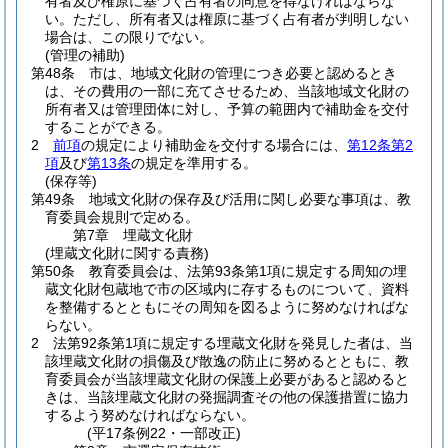
有者及び権原に基づく占有者の同意を得なければならな
い。
ただし、所有者又は権原に基づく占有者が判明しない
場合は、この限りでない。
(管理の補助)
第48条
市は、地域文化財の管理につき必要と認めるとき
は、その費用の一部に充てさせるため、当該地域文化財の
所有者又は管理団体に対し、予算の範囲内で補助金を交付
することができる。
2
前項
の規定により補助金を交付する場合には、
第12条第2
項
及び
第13条
の規定を準用する。
(保存等)
第49条
地域文化財の保存及び活用に関し必要な事項は、教
育委員会規則で定める。
第7章
埋蔵文化財
(埋蔵文化財に関する責務)
第50条
教育委員会は、法第93条第1項に規定する周知の埋
蔵文化財包蔵地で市の区域内に存するものについて、資料
を整備するとともにその周知を図るように努めなければな
らない。
2
法第92条第1項に規定する埋蔵文化財を発見した者は、当
該埋蔵文化財の損傷及び散逸の防止に努めるとともに、教
育委員会が当該埋蔵文化財の保護上必要があると認めると
きは、当該埋蔵文化財の発掘調査その他の保護措置に協力
するよう努めなければならない。
(平17条例22・一部改正)