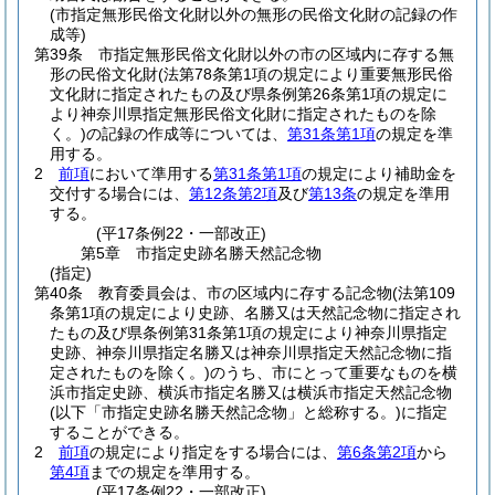
(市指定無形民俗文化財以外の無形の民俗文化財の記録の作
成等)
第39条
市指定無形民俗文化財以外の市の区域内に存する無
形の民俗文化財
(法第78条第1項の規定により重要無形民俗
文化財に指定されたもの及び県条例第26条第1項の規定に
より神奈川県指定無形民俗文化財に指定されたものを除
く。)
の記録の作成等については、
第31条第1項
の規定を準
用する。
2
前項
において準用する
第31条第1項
の規定により補助金を
交付する場合には、
第12条第2項
及び
第13条
の規定を準用
する。
(平17条例22・一部改正)
第5章
市指定史跡名勝天然記念物
(指定)
第40条
教育委員会は、市の区域内に存する記念物
(法第109
条第1項の規定により史跡、名勝又は天然記念物に指定され
たもの及び県条例第31条第1項の規定により神奈川県指定
史跡、神奈川県指定名勝又は神奈川県指定天然記念物に指
定されたものを除く。)
のうち、市にとって重要なものを横
浜市指定史跡、横浜市指定名勝又は横浜市指定天然記念物
(以下「市指定史跡名勝天然記念物」と総称する。)
に指定
することができる。
2
前項
の規定により指定をする場合には、
第6条第2項
から
第4項
までの規定を準用する。
(平17条例22・一部改正)