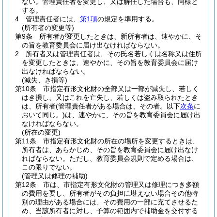
ない。
管理責任者を変更し、又は解任した場合も、同様と
する。
4
管理責任者には、
第1項
の規定を準用する。
(所有者の変更等)
第9条
所有者が変更したときは、新所有者は、速やかに、そ
の旨を教育委員会に届け出なければならない。
2
所有者又は管理責任者は、その氏名若しくは名称又は住所
を変更したときは、速やかに、その旨を教育委員会に届け
出なければならない。
(滅失、き損等)
第10条
市指定有形文化財の全部又は一部が滅失し、若しく
はき損し、又はこれを亡失し、若しくは盗み取られたとき
は、所有者
(管理責任者がある場合は、その者。以下
次条
に
おいて同じ。)
は、速やかに、その旨を教育委員会に届け出
なければならない。
(所在の変更)
第11条
市指定有形文化財の所在の場所を変更するときは、
所有者は、あらかじめ、その旨を教育委員会に届け出なけ
ればならない。
ただし、教育委員会規則で定める場合は、
この限りでない。
(管理又は修理の補助)
第12条
市は、市指定有形文化財の管理又は修理につき多額
の費用を要し、所有者がその負担に堪えない場合その他特
別の理由がある場合には、その費用の一部に充てさせるた
め、当該所有者に対し、予算の範囲内で補助金を交付する