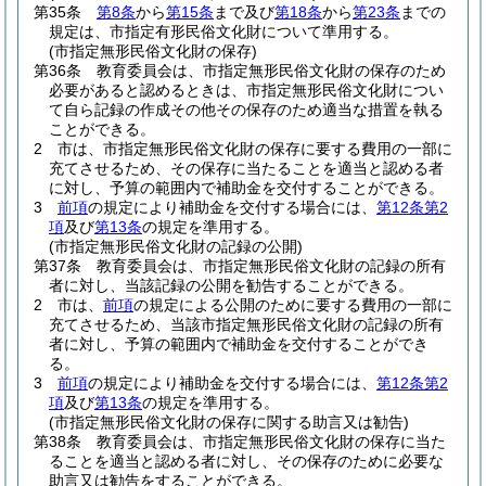
第35条
第8条
から
第15条
まで及び
第18条
から
第23条
までの
規定は、市指定有形民俗文化財について準用する。
(市指定無形民俗文化財の保存)
第36条
教育委員会は、市指定無形民俗文化財の保存のため
必要があると認めるときは、市指定無形民俗文化財につい
て自ら記録の作成その他その保存のため適当な措置を執る
ことができる。
2
市は、市指定無形民俗文化財の保存に要する費用の一部に
充てさせるため、その保存に当たることを適当と認める者
に対し、予算の範囲内で補助金を交付することができる。
3
前項
の規定により補助金を交付する場合には、
第12条第2
項
及び
第13条
の規定を準用する。
(市指定無形民俗文化財の記録の公開)
第37条
教育委員会は、市指定無形民俗文化財の記録の所有
者に対し、当該記録の公開を勧告することができる。
2
市は、
前項
の規定による公開のために要する費用の一部に
充てさせるため、当該市指定無形民俗文化財の記録の所有
者に対し、予算の範囲内で補助金を交付することができ
る。
3
前項
の規定により補助金を交付する場合には、
第12条第2
項
及び
第13条
の規定を準用する。
(市指定無形民俗文化財の保存に関する助言又は勧告)
第38条
教育委員会は、市指定無形民俗文化財の保存に当た
ることを適当と認める者に対し、その保存のために必要な
助言又は勧告をすることができる。