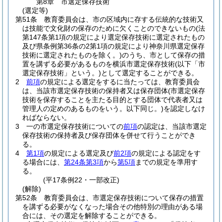
第8章
市選定保存技術
(選定等)
第51条
教育委員会は、市の区域内に存する伝統的な技術又
は技能で文化財の保存のために欠くことのできないもの
(法
第147条第1項の規定により選定保存技術に選定されたもの
及び県条例第36条の2第1項の規定により神奈川県選定保存
技術に選定されたものを除く。)
のうち、市として保存の措
置を講ずる必要があるものを横浜市選定保存技術
(以下「市
選定保存技術」という。)
として選定することができる。
2
前項
の規定による選定をするに当たっては、教育委員会
は、当該市選定保存技術の保持者又は保存団体
(市選定保存
技術を保存することを主たる目的とする団体で代表者又は
管理人の定めのあるものをいう。以下同じ。)
を認定しなけ
ればならない。
3
一の市選定保存技術についての
前項
の認定は、当該市選定
保存技術の保持者及び保存団体を併せて行うことができ
る。
4
第1項
の規定による選定及び
前2項
の規定による認定をす
る場合には、
第24条第3項
から
第5項
までの規定を準用す
る。
(平17条例22・一部改正)
(解除)
第52条
教育委員会は、市選定保存技術について保存の措置
を講ずる必要がなくなった場合その他特別の理由がある場
合には、その選定を解除することができる。