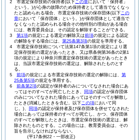
2
市選定保存技術の保持者
(以下
この章
において「保持者」
という。)
が心身の故障のため保持者として適当でなくなっ
たと認められる場合、市選定保存技術の保存団体
(以下
この
章
において「保存団体」という。)
が保存団体として適当で
なくなったと認められる場合その他特別の理由がある場合
には、教育委員会は、その認定を解除することができる。
3
第1項
の規定による選定の解除又は
前項
の規定による認定
の解除をする場合には、
第25条第3項
の規定を準用する。
4
市選定保存技術について法第147条第1項の規定により選
定保存技術の選定があったとき、又は県条例第36条の2第1
項の規定により神奈川県選定保存技術の選定があったとき
は、当該市選定保存技術の選定は、解除されたものとす
る。
5
前項
の規定による市選定保存技術の選定の解除には、
第
25条第5項
の規定を準用する。
6
前条第2項
の認定が保持者のみについてなされた場合にあ
ってはそのすべてが死亡したとき、
同項
の認定が保存団体
のみについてなされた場合にあってはそのすべてが解散し
たとき
(消滅したときを含む。以下
この項
において同
じ。)
、
同項
の認定が保持者及び保存団体を併せてなされた
場合にあっては保持者のすべてが死亡し、かつ、保存団体
のすべてが解散したときは、市選定保存技術の選定は、解
除されたものとする。
この場合には、教育委員会は、その
旨を告示しなければならない。
(平17条例22・一部改正)