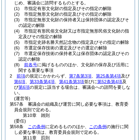
じめ、審議会に諮問するものとする。
(1)
市指定有形文化財の指定及びその指定の解除
(2)
市指定無形文化財の指定及びその指定の解除
(3)
市指定無形文化財の保持者又は保持団体の認定及びそ
の認定の解除
(4)
市指定有形民俗文化財又は市指定無形民俗文化財の指
定及びその指定の解除
(5)
市指定史跡名勝天然記念物の指定及びその指定の解除
(6)
市選定保存技術の選定及びその選定の解除
(7)
市選定保存技術の保持者又は保存団体の認定及びその
認定の解除
(8)
前各号
に掲げるもののほか、文化財の保存及び活用に
関する重要な事項
2
前項
の規定にかかわらず、
第7条第3項
、
第25条第4項
及び
第6項
、
第33条第4項
、
第41条第3項
並びに
第52条第4項
及
び
第6項
の規定に該当する場合は、審議会への諮問を要しな
い。
(運営等)
第57条
審議会の組織及び運営に関し必要な事項は、教育委
員会規則で定める。
第10章
雑則
(委任)
第58条
この条例
に定めるもののほか、
この条例
の施行に関
し必要な事項は、教育委員会規則で定める。
第11章
罰則