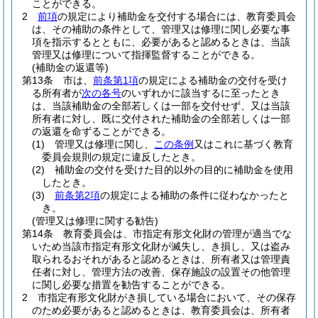
ことができる。
2
前項
の規定により補助金を交付する場合には、教育委員会
は、その補助の条件として、管理又は修理に関し必要な事
項を指示するとともに、必要があると認めるときは、当該
管理又は修理について指揮監督することができる。
(補助金の返還等)
第13条
市は、
前条第1項
の規定による補助金の交付を受け
る所有者が
次の各号
のいずれかに該当するに至ったとき
は、当該補助金の全部若しくは一部を交付せず、又は当該
所有者に対し、既に交付された補助金の全部若しくは一部
の返還を命ずることができる。
(1)
管理又は修理に関し、
この条例
又はこれに基づく教育
委員会規則の規定に違反したとき。
(2)
補助金の交付を受けた目的以外の目的に補助金を使用
したとき。
(3)
前条第2項
の規定による補助の条件に従わなかったと
き。
(管理又は修理に関する勧告)
第14条
教育委員会は、市指定有形文化財の管理が適当でな
いため当該市指定有形文化財が滅失し、き損し、又は盗み
取られるおそれがあると認めるときは、所有者又は管理責
任者に対し、管理方法の改善、保存施設の設置その他管理
に関し必要な措置を勧告することができる。
2
市指定有形文化財がき損している場合において、その保存
のため必要があると認めるときは、教育委員会は、所有者