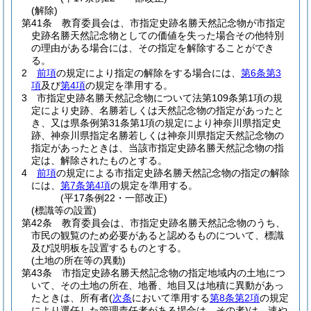
(解除)
第41条
教育委員会は、市指定史跡名勝天然記念物が市指定
史跡名勝天然記念物としての価値を失った場合その他特別
の理由がある場合には、その指定を解除することができ
る。
2
前項
の規定により指定の解除をする場合には、
第6条第3
項
及び
第4項
の規定を準用する。
3
市指定史跡名勝天然記念物について法第109条第1項の規
定により史跡、名勝若しくは天然記念物の指定があったと
き、又は県条例第31条第1項の規定により神奈川県指定史
跡、神奈川県指定名勝若しくは神奈川県指定天然記念物の
指定があったときは、当該市指定史跡名勝天然記念物の指
定は、解除されたものとする。
4
前項
の規定による市指定史跡名勝天然記念物の指定の解除
には、
第7条第4項
の規定を準用する。
(平17条例22・一部改正)
(標識等の設置)
第42条
教育委員会は、市指定史跡名勝天然記念物のうち、
市民の観覧のため必要があると認めるものについて、標識
及び説明板を設置するものとする。
(土地の所在等の異動)
第43条
市指定史跡名勝天然記念物の指定地域内の土地につ
いて、その土地の所在、地番、地目又は地積に異動があっ
たときは、所有者
(
次条
において準用する
第8条第2項
の規定
により選任した管理責任者がある場合は、その者)
は、速や