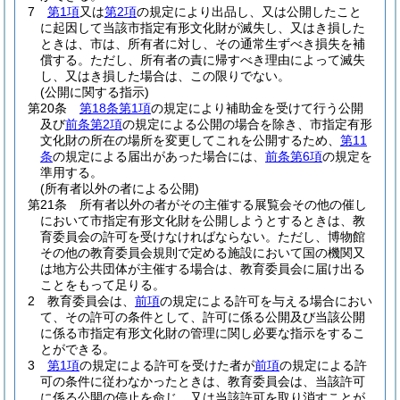
7
第1項
又は
第2項
の規定により出品し、又は公開したこと
に起因して当該市指定有形文化財が滅失し、又はき損した
ときは、市は、所有者に対し、その通常生ずべき損失を補
償する。
ただし、所有者の責に帰すべき理由によって滅失
し、又はき損した場合は、この限りでない。
(公開に関する指示)
第20条
第18条第1項
の規定により補助金を受けて行う公開
及び
前条第2項
の規定による公開の場合を除き、市指定有形
文化財の所在の場所を変更してこれを公開するため、
第11
条
の規定による届出があった場合には、
前条第6項
の規定を
準用する。
(所有者以外の者による公開)
第21条
所有者以外の者がその主催する展覧会その他の催し
において市指定有形文化財を公開しようとするときは、教
育委員会の許可を受けなければならない。
ただし、博物館
その他の教育委員会規則で定める施設において国の機関又
は地方公共団体が主催する場合は、教育委員会に届け出る
ことをもって足りる。
2
教育委員会は、
前項
の規定による許可を与える場合におい
て、その許可の条件として、許可に係る公開及び当該公開
に係る市指定有形文化財の管理に関し必要な指示をするこ
とができる。
3
第1項
の規定による許可を受けた者が
前項
の規定による許
可の条件に従わなかったときは、教育委員会は、当該許可
に係る公開の停止を命じ、又は当該許可を取り消すことが