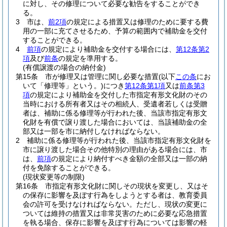
に対し、その修理について必要な勧告をすることができ
る。
3
市は、
前2項
の規定による措置又は修理のために要する費
用の一部に充てさせるため、予算の範囲内で補助金を交付
することができる。
4
前項
の規定により補助金を交付する場合には、
第12条第2
項
及び
前条
の規定を準用する。
(有償譲渡の場合の納付金)
第15条
市が修理又は管理に関し必要な措置
(以下
この条
にお
いて「修理等」という。)
につき
第12条第1項
又は
前条第3
項
の規定により補助金を交付した市指定有形文化財のその
当時における所有者又はその相続人、受遺者若しくは受贈
者は、補助に係る修理等が行われた後、当該市指定有形文
化財を有償で譲り渡した場合においては、当該補助金の全
部又は一部を市に納付しなければならない。
2
補助に係る修理等が行われた後、当該市指定有形文化財を
市に譲り渡した場合その他特別の理由がある場合には、市
は、
前項
の規定により納付すべき金額の全部又は一部の納
付を免除することができる。
(現状変更等の制限)
第16条
市指定有形文化財に関しその現状を変更し、又はそ
の保存に影響を及ぼす行為をしようとする者は、教育委員
会の許可を受けなければならない。
ただし、現状の変更に
ついては維持の措置又は非常災害のために必要な応急措置
を執る場合、保存に影響を及ぼす行為については影響の軽