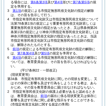
る場合には、
第6条第3項
及び
第4項
並びに
第7条第5項
の規
定を準用する。
3
第1項
の規定による市指定無形民俗文化財の指定の解除
は、その旨を告示して行う。
4
市指定有形民俗文化財又は市指定無形民俗文化財について
法第78条第1項の規定により重要有形民俗文化財若しくは
重要無形民俗文化財の指定があったとき、又は県条例第26
条第1項の規定により神奈川県指定有形民俗文化財若しくは
神奈川県指定無形民俗文化財の指定があったときは、当該
市指定有形民俗文化財又は市指定無形民俗文化財の指定
は、解除されたものとする。
5
前項
の規定による市指定有形民俗文化財の指定の解除に
は、
第7条第4項
及び
第5項
の規定を準用する。
6
第4項
の規定による市指定無形民俗文化財の指定の解除に
ついては、教育委員会は、その旨を告示しなければならな
い。
(平17条例22・一部改正)
(現状変更等)
第34条
市指定有形民俗文化財に関しその現状を変更し、又
はその保存に影響を及ぼす行為をしようとする者は、あら
かじめ、その旨を教育委員会に届け出なければならない。
2
市指定有形民俗文化財の保護上必要があると認めるとき
は、教育委員会は、
前項
の届出に係る現状変更又は保存に
影響を及ぼす行為に関し必要な指示をすることができる。
(市指定有形文化財に関する規定の準用)