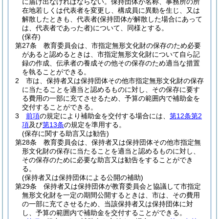
に届け出なければならない。
保持団体が名称、事務所の所
在地若しくは代表者を変更し、構成員に異動を生じ、又は
解散したときも、代表者
(保持団体が解散した場合にあって
は、代表者であった者)
について、同様とする。
(保存)
第27条
教育委員会は、市指定無形文化財の保存のため必要
があると認めるときは、市指定無形文化財について自ら記
録の作成、伝承者の養成その他その保存のため適当な措置
を執ることができる。
2
市は、保持者又は保持団体その他市指定無形文化財の保存
に当たることを適当と認めるものに対し、その保存に要す
る費用の一部に充てさせるため、予算の範囲内で補助金を
交付することができる。
3
前項
の規定により補助金を交付する場合には、
第12条第2
項
及び
第13条
の規定を準用する。
(保存に関する助言又は勧告)
第28条
教育委員会は、保持者又は保持団体その他市指定無
形文化財の保存に当たることを適当と認めるものに対し、
その保存のために必要な助言又は勧告をすることができ
る。
(保持者又は保持団体による公開の補助)
第29条
保持者又は保持団体が教育委員会と協議して市指定
無形文化財を一定の期間公開するときは、市は、その費用
の一部に充てさせるため、当該保持者又は保持団体に対
し、予算の範囲内で補助金を交付することができる。