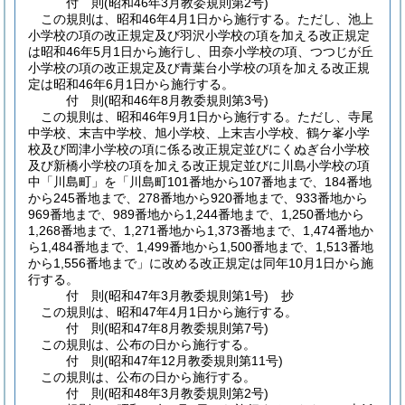
付
則
(昭和46年3月
教委規則第2号)
この規則は、昭和46年4月1日から施行する。
ただし、池上
小学校の項の改正規定及び羽沢小学校の項を加える改正規定
は昭和46年5月1日から施行し、田奈小学校の項、つつじが丘
小学校の項の改正規定及び青葉台小学校の項を加える改正規
定は昭和46年6月1日から施行する。
付
則
(昭和46年8月
教委規則第3号)
この規則は、昭和46年9月1日から施行する。
ただし、寺尾
中学校、末吉中学校、旭小学校、上末吉小学校、鶴ケ峯小学
校及び岡津小学校の項に係る改正規定並びにくぬぎ台小学校
及び新橋小学校の項を加える改正規定並びに川島小学校の項
中「川島町」を「川島町101番地から107番地まで、184番地
から245番地まで、278番地から920番地まで、933番地から
969番地まで、989番地から1,244番地まで、1,250番地から
1,268番地まで、1,271番地から1,373番地まで、1,474番地か
ら1,484番地まで、1,499番地から1,500番地まで、1,513番地
から1,556番地まで」に改める改正規定は同年10月1日から施
行する。
付
則
(昭和47年3月
教委規則第1号)
抄
この規則は、昭和47年4月1日から施行する。
付
則
(昭和47年8月
教委規則第7号)
この規則は、公布の日から施行する。
付
則
(昭和47年12月
教委規則第11号)
この規則は、公布の日から施行する。
付
則
(昭和48年3月
教委規則第2号)