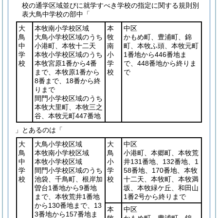
校の通学区域並びに就学すべき学校の指定に関する規則別
表大鳥中学校の部中「
大
本牧南小学校区域
本
中区
鳥
大鳥小学校区域のうち
牧
かもめ町、豊浦町、錦
中
小港町、本牧十二天
南
町、本牧ふ頭、本牧元町
学
本牧小学校区域のうち
小
1番地から446番地ま
校
本牧宮原1番から4番
学
で、448番地から終りま
まで、本牧原1番から
校
で
8番まで、18番から終
りまで
間門小学校区域のうち
本牧大里町、本牧三之
谷、本牧元町447番地
」とあるのは「
大
大鳥小学校区域
大
中区
鳥
本牧南小学校区域
鳥
小港町、本郷町、本牧荒
中
本牧小学校区域
小
井131番地、132番地、1
学
間門小学校区域のうち
学
58番地、170番地、本牧
校
池袋、千鳥町、根岸加
校
十二天、本牧町、本牧満
曽台1番地から9番地
坂、本牧緑ケ丘、和田山
まで、本牧荒井1番地
1番2号から終りまで
から130番地まで、13
本
中区
3番地から157番地ま
牧
かもめ町、豊浦町、錦