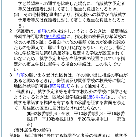
学と希望校への通学を比較した場合に、当該就学予定者
等又は保護者に対して著しく過重な負担となるとき。
(3)
その他特別な事由により、指定校への就学が当該就学
予定者等又は保護者に対して著しく過重な負担となると
き。
2
保護者は、
前項
の願い出をしようとするときは、指定地区
外就学許可願書
(
第4号様式
)
に、指定校の校長及び希望校の
校長の承諾を証する書面その他の書類で区長が必要と認め
たものを添えて、願い出なければならない。
ただし、指定
校に学校教育法第81条第2項に規定する学級が設置されて
いないため、就学予定者等が当該学級の設置されている指
定外の市立学校に就学する場合の手続は、この限りでな
い。
3
前項
の願い出を受けた区長は、その願い出に相当の事由が
あると認めるときは、保護者及び関係学校の校長等に指定
地区外就学許可書
(
第5号様式
)
をもって通知する。
4
保護者は、就学予定者等を市立学校以外の学校に就学させ
ようとするときは、区域外就学届出書
(
第6号様式
)
に、その
就学を承諾する権限を有する者の承諾を証する書面を添え
て、居住区の区長に届け出なければならない。
(昭62教委規則6・全改、平10教委規則3・平16教委
規則7・平19教委規則18・平26教委規則11・一部改
正)
(市外居住者の就学)
第6条
横浜市外に居住する就学予定者等の保護者は、就学予