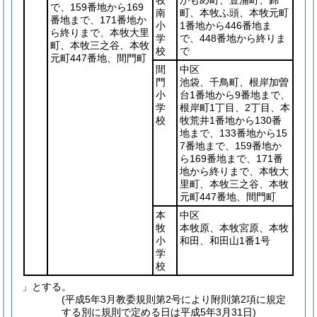
で、159番地から169
南
町、本牧ふ頭、本牧元町
番地まで、171番地か
小
1番地から446番地ま
ら終りまで、本牧大里
学
で、448番地から終りま
町、本牧三之谷、本牧
校
で
元町447番地、間門町
間
中区
門
池袋、千鳥町、根岸加曽
小
台1番地から9番地まで、
学
根岸町1丁目、2丁目、本
校
牧荒井1番地から130番
地まで、133番地から15
7番地まで、159番地か
ら169番地まで、171番
地から終りまで、本牧大
里町、本牧三之谷、本牧
元町447番地、間門町
本
中区
牧
本牧原、本牧宮原、本牧
小
和田、和田山1番1号
学
校
」とする。
(平成5年3月教委規則第2号により附則第2項に規定
する別に規則で定める日は平成5年3月31日)