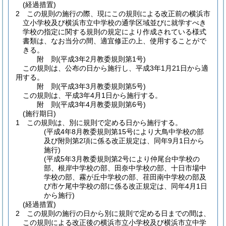
(経過措置)
2
この規則の施行の際、現にこの規則による改正前の横浜市
立小学校及び横浜市立中学校の通学区域並びに就学すべき
学校の指定に関する規則の規定により作成されている様式
書類は、なお当分の間、適宜修正の上、使用することがで
きる。
附
則
(平成3年2月
教委規則第1号)
この規則は、公布の日から施行し、平成3年1月21日から適
用する。
附
則
(平成3年3月
教委規則第5号)
この規則は、平成3年4月1日から施行する。
附
則
(平成3年4月
教委規則第6号)
(施行期日)
1
この規則は、別に規則で定める日から施行する。
(平成4年8月教委規則第15号により大鳥中学校の部
及び附則第2項に係る改正規定は、同年9月1日から
施行)
(平成5年3月教委規則第2号により仲尾台中学校の
部、根岸中学校の部、田奈中学校の部、十日市場中
学校の部、霧が丘中学校の部、荏田南中学校の部及
び市ケ尾中学校の部に係る改正規定は、同年4月1日
から施行)
(経過措置)
2
この規則の施行の日から別に規則で定める日までの間は、
この規則による改正後の横浜市立小学校及び横浜市立中学