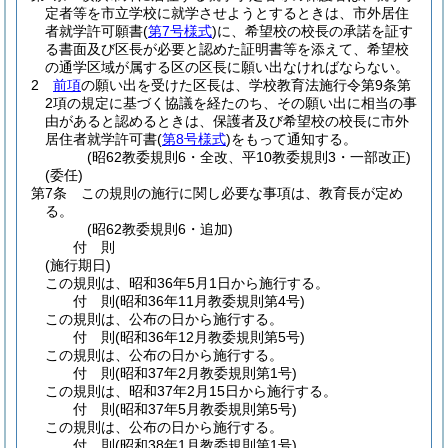
定者等を市立学校に就学させようとするときは、市外居住
者就学許可願書
(
第7号様式
)
に、希望校の校長の承諾を証す
る書面及び区長が必要と認めた証明書等を添えて、希望校
の通学区域が属する区の区長に願い出なければならない。
2
前項
の願い出を受けた区長は、学校教育法施行令第9条第
2項の規定に基づく協議を経たのち、その願い出に相当の事
由があると認めるときは、保護者及び希望校の校長に市外
居住者就学許可書
(
第8号様式
)
をもって通知する。
(昭62教委規則6・全改、平10教委規則3・一部改正)
(委任)
第7条
この規則の施行に関し必要な事項は、教育長が定め
る。
(昭62教委規則6・追加)
付
則
(施行期日)
この規則は、昭和36年5月1日から施行する。
付
則
(昭和36年11月
教委規則第4号)
この規則は、公布の日から施行する。
付
則
(昭和36年12月
教委規則第5号)
この規則は、公布の日から施行する。
付
則
(昭和37年2月
教委規則第1号)
この規則は、昭和37年2月15日から施行する。
付
則
(昭和37年5月
教委規則第5号)
この規則は、公布の日から施行する。
付
則
(昭和38年1月
教委規則第1号)