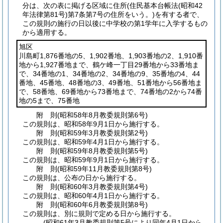
分は、次の表に掲げる区域に住所
(住民基本台帳法
(昭和42
年法律第81号)
第7条第7号の住所をいう。)
を有する者で、
この規則の施行の日以後に中学校の第1学年に入学するもの
から適用する。
旭区
川島町1,876番地の5、1,902番地、1,903番地の2、1,910番
地から1,927番地まで、鶴ケ峰一丁目29番地から33番地ま
で、34番地の1、34番地の2、34番地の9、35番地の4、44
番地、45番地、48番地の3、49番地、51番地から56番地ま
で、58番地、69番地から73番地まで、74番地の2から74番
地の5まで、75番地
附
則
(昭和58年8月
教委規則第6号)
この規則は、昭和58年9月1日から施行する。
附
則
(昭和59年3月
教委規則第2号)
この規則は、昭和59年4月1日から施行する。
附
則
(昭和59年8月
教委規則第5号)
この規則は、昭和59年9月1日から施行する。
附
則
(昭和59年11月
教委規則第8号)
この規則は、公布の日から施行する。
附
則
(昭和60年3月
教委規則第4号)
この規則は、昭和60年4月1日から施行する。
附
則
(昭和60年6月
教委規則第8号)
この規則は、別に規則で定める日から施行する。
(昭和61年3月教委規則第5号により同年4月1日から