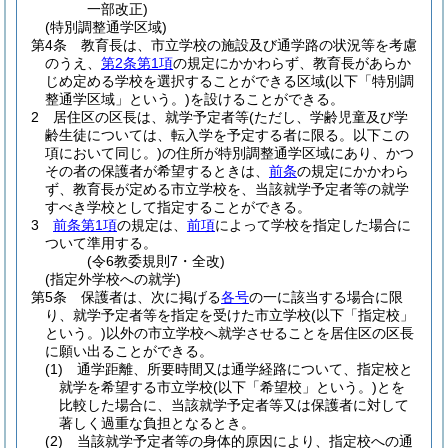
一部改正)
(特別調整通学区域)
第4条
教育長は、市立学校の施設及び通学路の状況等を考慮
のうえ、
第2条第1項
の規定にかかわらず、教育長があらか
じめ定める学校を選択することができる区域
(以下「特別調
整通学区域」という。)
を設けることができる。
2
居住区の区長は、就学予定者等
(ただし、学齢児童及び学
齢生徒については、転入学を予定する者に限る。以下この
項において同じ。)
の住所が特別調整通学区域にあり、かつ
その者の保護者が希望するときは、
前条
の規定にかかわら
ず、教育長が定める市立学校を、当該就学予定者等の就学
すべき学校として指定することができる。
3
前条第1項
の規定は、
前項
によって学校を指定した場合に
ついて準用する。
(令6教委規則7・全改)
(指定外学校への就学)
第5条
保護者は、次に掲げる
各号
の一に該当する場合に限
り、就学予定者等を指定を受けた市立学校
(以下「指定校」
という。)
以外の市立学校へ就学させることを居住区の区長
に願い出ることができる。
(1)
通学距離、所要時間又は通学経路について、指定校と
就学を希望する市立学校
(以下「希望校」という。)
とを
比較した場合に、当該就学予定者等又は保護者に対して
著しく過重な負担となるとき。
(2)
当該就学予定者等の身体的原因により、指定校への通