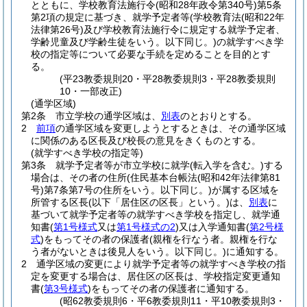
とともに、学校教育法施行令
(昭和28年政令第340号)
第5条
第2項の規定に基づき、就学予定者等
(学校教育法
(昭和22年
法律第26号)
及び学校教育法施行令に規定する就学予定者、
学齢児童及び学齢生徒をいう。以下同じ。)
の就学すべき学
校の指定等について必要な手続を定めることを目的とす
る。
(平23教委規則20・平28教委規則3・平28教委規則
10・一部改正)
(通学区域)
第2条
市立学校の通学区域は、
別表
のとおりとする。
2
前項
の通学区域を変更しようとするときは、その通学区域
に関係のある区長及び校長の意見をきくものとする。
(就学すべき学校の指定等)
第3条
就学予定者等が市立学校に就学
(転入学を含む。)
する
場合は、その者の住所
(住民基本台帳法
(昭和42年法律第81
号)
第7条第7号の住所をいう。以下同じ。)
が属する区域を
所管する区長
(以下「居住区の区長」という。)
は、
別表
に
基づいて就学予定者等の就学すべき学校を指定し、就学通
知書
(
第1号様式
又は
第1号様式の2
)
又は入学通知書
(
第2号様
式
)
をもってその者の保護者
(親権を行なう者。親権を行な
う者がないときは後見人をいう。以下同じ。)
に通知する。
2
通学区域の変更により就学予定者等の就学すべき学校の指
定を変更する場合は、居住区の区長は、学校指定変更通知
書
(
第3号様式
)
をもってその者の保護者に通知する。
(昭62教委規則6・平6教委規則11・平10教委規則3・