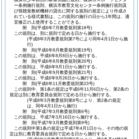
ー条例施行規則、横浜市教育文化センター条例施行規則及
び視聴覚教材機材の貸出に関する規則の規定により作成さ
れている様式書類は、この規則の施行の日から1年間は、適
宜修正の上使用することができる。
附
則
(平成6年7月
教委規則第18号)
この規則は、別に規則で定める日から施行する。
(平成8年3月教委規則第7号により同年4月1日から施
行)
附
則
(平成6年8月
教委規則第19号)
この規則は、平成6年8月8日から施行する。
附
則
(平成6年8月
教委規則第20号)
この規則は、平成6年9月1日から施行する。
附
則
(平成6年9月
教委規則第21号)
この規則は、平成6年9月26日から施行する。
附
則
(平成6年11月
教委規則第23号)
この規則中、第1条の規定は平成6年11月6日から、第2条の
規定は別に教育委員会規則で定める日から施行する。
(平成8年3月教委規則第8号により、第2条の規定
は、同年4月1日から施行)
附
則
(平成7年3月
教委規則第6号)
この規則は、平成7年3月16日から施行する。
附
則
(平成7年3月
教委規則第9号)
この規則中第1条の規定は平成7年4月1日から、その他の規
定は別に教育委員会規則で定める日から施行する。