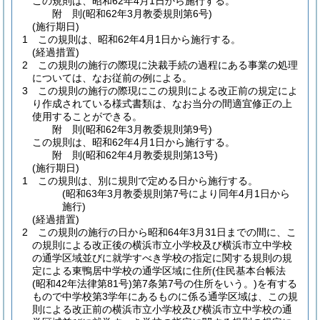
この規則は、昭和62年4月1日から施行する。
附
則
(昭和62年3月
教委規則第6号)
(施行期日)
1
この規則は、昭和62年4月1日から施行する。
(経過措置)
2
この規則の施行の際現に決裁手続の過程にある事業の処理
については、なお従前の例による。
3
この規則の施行の際現にこの規則による改正前の規定によ
り作成されている様式書類は、なお当分の間適宜修正の上
使用することができる。
附
則
(昭和62年3月
教委規則第9号)
この規則は、昭和62年4月1日から施行する。
附
則
(昭和62年4月
教委規則第13号)
(施行期日)
1
この規則は、別に規則で定める日から施行する。
(昭和63年3月教委規則第7号により同年4月1日から
施行)
(経過措置)
2
この規則の施行の日から昭和64年3月31日までの間に、こ
の規則による改正後の横浜市立小学校及び横浜市立中学校
の通学区域並びに就学すべき学校の指定に関する規則の規
定による東鴨居中学校の通学区域に住所
(住民基本台帳法
(昭和42年法律第81号)
第7条第7号の住所をいう。)
を有する
もので中学校第3学年にあるものに係る通学区域は、この規
則による改正前の横浜市立小学校及び横浜市立中学校の通