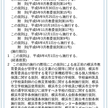
附
則
(平成5年8月
教委規則第14号)
この規則は、平成5年8月30日から施行する。
附
則
(平成5年9月
教委規則第15号)
この規則は、平成5年9月25日から施行する。
附
則
(平成5年10月
教委規則第16号)
この規則は、平成5年10月18日から施行する。
附
則
(平成5年11月
教委規則第17号)
この規則は、平成5年12月1日から施行する。
附
則
(平成6年3月
教委規則第9号)
この規則は、平成6年4月1日から施行する。
附
則
(平成6年3月
教委規則第11号)
(施行期日)
1
この規則は、平成6年4月1日から施行する。
(経過措置)
2
この規則の施行の際現にこの規則による改正前の横浜市教
育委員会が管理する公文書の公開等に関する規則、横浜市
教育委員会が管理する電子計算機処理等に係る個人情報の
保護に関する規則、横浜市立学校の学校医、学校歯科医及
び学校薬剤師の公務災害補償に関する条例施行規則、横浜
市立学校施設使用規則、横浜市立小学校及び横浜市立中学
校の通学区域並びに就学すべき学校の指定に関する規則、
横浜市奨学条例施行規則、横浜市婦人会館条例施行規則、
横浜市文化財保護条例施行規則、横浜市三殿台考古館条例
施行規則、横浜市青少年野外活動センター条例施行規則、
横浜市少年自然の家条例施行規則、横浜市スポーツセンタ