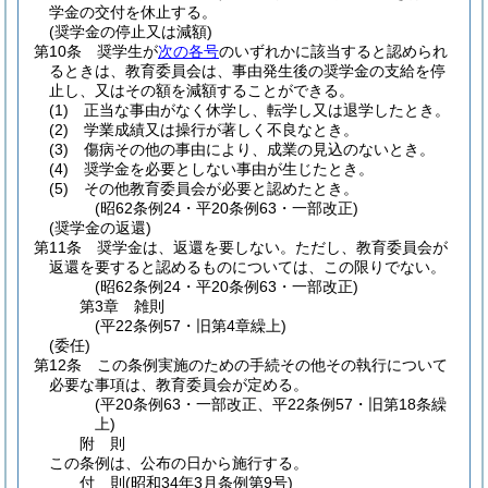
学金の交付を休止する。
(奨学金の停止又は減額)
第10条
奨学生が
次の各号
のいずれかに該当すると認められ
るときは、教育委員会は、事由発生後の奨学金の支給を停
止し、又はその額を減額することができる。
(1)
正当な事由がなく休学し、転学し又は退学したとき。
(2)
学業成績又は操行が著しく不良なとき。
(3)
傷病その他の事由により、成業の見込のないとき。
(4)
奨学金を必要としない事由が生じたとき。
(5)
その他教育委員会が必要と認めたとき。
(昭62条例24・平20条例63・一部改正)
(奨学金の返還)
第11条
奨学金は、返還を要しない。
ただし、教育委員会が
返還を要すると認めるものについては、この限りでない。
(昭62条例24・平20条例63・一部改正)
第3章
雑則
(平22条例57・旧第4章繰上)
(委任)
第12条
この条例実施のための手続その他その執行について
必要な事項は、教育委員会が定める。
(平20条例63・一部改正、平22条例57・旧第18条繰
上)
附
則
この条例は、公布の日から施行する。
付
則
(昭和34年3月
条例第9号)