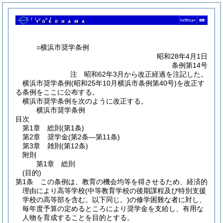
○横浜市奨学条例
昭和28年4月1日
条例第14号
注 昭和62年3月から改正経過を注記した。
横浜市奨学条例(昭和25年10月横浜市条例第40号)を改正す
る条例をここに公布する。
横浜市奨学条例を次のように改正する。
横浜市奨学条例
目次
第1章
総則
(第1条)
第2章
奨学金
(第2条―第11条)
第3章
雑則
(第12条)
附則
第1章
総則
(目的)
第1条
この条例は、教育の機会均等を得させるため、経済的
理由により高等学校
(中等教育学校の後期課程及び特別支援
学校の高等部を含む。以下同じ。)
の修学困難な者に対し、
毎年度予算の定めるところにより奨学金を支給し、有用な
人物を育成することを目的とする。