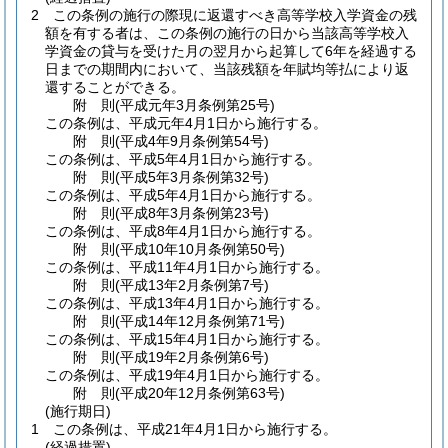
2
この条例の施行の際現に返還すべき高等学校入学資金の残
額を有する者は、この条例の施行の日から当該高等学校入
学資金の貸与を受けた月の翌月から起算して6年を経過する
日までの期間内において、当該残額を年賦均等払により返
還することができる。
附
則
(平成元年3月
条例第25号)
この条例は、平成元年4月1日から施行する。
附
則
(平成4年9月
条例第54号)
この条例は、平成5年4月1日から施行する。
附
則
(平成5年3月
条例第32号)
この条例は、平成5年4月1日から施行する。
附
則
(平成8年3月
条例第23号)
この条例は、平成8年4月1日から施行する。
附
則
(平成10年10月
条例第50号)
この条例は、平成11年4月1日から施行する。
附
則
(平成13年2月
条例第7号)
この条例は、平成13年4月1日から施行する。
附
則
(平成14年12月
条例第71号)
この条例は、平成15年4月1日から施行する。
附
則
(平成19年2月
条例第6号)
この条例は、平成19年4月1日から施行する。
附
則
(平成20年12月
条例第63号)
(施行期日)
1
この条例は、平成21年4月1日から施行する。
(経過措置)