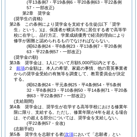
(平13条例7・平19条例6・平20条例63・平22条例
57・一部改正)
第2章
奨学金
(奨学生の資格)
第2条
この条例により奨学金を支給する生徒
(以下「奨学
生」という。)
は、保護者が横浜市内に居住する者で高等学
校に在学し、品行方正、学業成績優秀で経済的理由により
修学が困難と認められるものでなければならない。
(昭62条例24・平8条例23・平13条例7・平20条例
63・平22条例57・一部改正)
(奨学金の額)
第3条
奨学金は、1人について月額5,000円以内とする。
2
前項
の金額は、本人の希望、家庭の事情、他の育英事業者
からの奨学金受給の有無等を調査して、教育委員会が決定
する。
(昭62条例24・平元条例25・平4条例54・平5条例
32・平8条例23・平10条例50・平14条例71・平20条
例63・平22条例57・一部改正)
(支給期間)
第4条
奨学金は、奨学生が在学する高等学校における修業年
限に限り、支給する。
ただし、修業年限が4年を超える場合
は、その超える部分については、奨学金を支給しない。
(平22条例57・全改)
(志願手続)
第5条
奨学生を志願する者
(
次項
において「志願者」とい