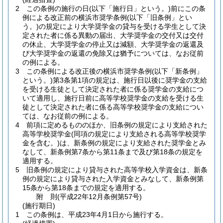
2
この条例の施行の日
(以下「施行日」という。)
前にこの条
例による改正前の横浜市奨学条例
(以下「旧条例」とい
う。)
の規定により大学奨学金の貸与を受ける学生として決
定された者に係る異動の届出、大学奨学金の交付又は交付
の休止、大学奨学金の停止又は減額、大学奨学金の返還及
び大学奨学金の返還の免除又は猶予については、なお従前
の例による。
3
この条例による改正後の横浜市奨学条例
(以下「新条例」
という。)
第3条第1項の規定は、施行日以後に奨学金の支給
を受ける生徒として決定された者に係る奨学金の支給につ
いて適用し、施行日前に高等学校奨学金の支給を受ける生
徒として決定された者に係る高等学校奨学金の支給につい
ては、なお従前の例による。
4
前項に定めるもののほか、旧条例の規定により支給された
高等学校奨学金
(同項の規定により支給される高等学校奨学
金を含む。)
は、新条例の規定により支給された奨学金とみ
なして、新条例第7条から第11条まで及び第18条の規定を
適用する。
5
旧条例の規定により貸与された高等学校入学資金は、新条
例の規定により貸与された入学資金とみなして、新条例第
15条から第18条までの規定を適用する。
附
則
(平成22年12月
条例第57号)
(施行期日)
1
この条例は、平成23年4月1日から施行する。