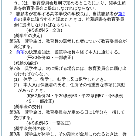
う。)
は、教育委員会規則で定めるところにより、奨学生願
書を教育委員会に提出しなければならない。
2
志願者が在学する高等学校の学校長は、当該志願者が
第2
条
の規定に該当すると認めたときは、推薦調書を教育委員
会に提出しなければならない。
(令5条例45・全改)
(奨学生の決定)
第6条
奨学生は、教育長の選考した者について教育委員会が
決定する。
2
前項
の決定通知は、当該学校長を経て本人に通知する。
(平20条例63・一部改正)
(異動の届出)
第7条
奨学生は、次に掲げる場合には、教育委員会に届け出
なければならない。
(1)
休学し、復学し、転学し又は退学したとき。
(2)
本人又は保護者の氏名、住所その他重要な事項に異動
があったとき。
(昭62条例24・平20条例63・平22条例57・令5条例
45・一部改正)
(奨学金の交付)
第8条
奨学金は、教育委員会が定める日に1年分を一括して
交付する。
(令5条例45・一部改正)
(奨学金交付の休止)
第9条
奨学生が休学し、その期間が全月にわたるときは、奨