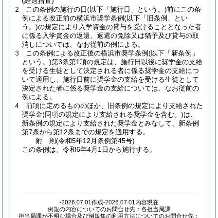
(経過措置)
2
この条例の施行の日
(以下「施行日」という。)
前にこの条
例による改正前の横浜市奨学条例
(以下「旧条例」とい
う。)
の規定により入学資金の貸与を受けることとなった者
に係る入学資金の返還、返還の免除又は猶予及び貸与の取
消しについては、なお従前の例による。
3
この条例による改正後の横浜市奨学条例
(以下「新条例」
という。)
第3条第1項の規定は、施行日以後に奨学金の支給
を受ける生徒として決定される者に係る奨学金の支給につ
いて適用し、施行日前に奨学金の支給を受ける生徒として
決定された者に係る奨学金の支給については、なお従前の
例による。
4
前項に定めるもののほか、旧条例の規定により支給された
奨学金
(同項の規定により支給される奨学金を含む。)
は、
新条例の規定により支給された奨学金とみなして、新条例
第7条から第12条までの規定を適用する。
附
則
(令和5年12月
条例第45号)
この条例は、令和6年4月1日から施行する。
-2026.07.01作成-2026.07.01内容現在
例規の内容についてのお問合せ先：各担当局課
担当局課が不明な場合及び例規集の利用方法についてのお問合せ先：