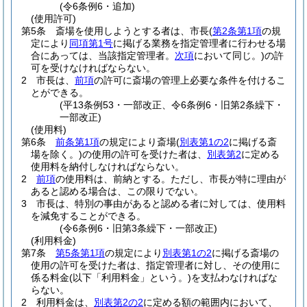
(令6条例6・追加)
(使用許可)
第5条
斎場を使用しようとする者は、市長
(
第2条第1項
の規
定により
同項第1号
に掲げる業務を指定管理者に行わせる場
合にあっては、当該指定管理者。
次項
において同じ。)
の許
可を受けなければならない。
2
市長は、
前項
の許可に斎場の管理上必要な条件を付けるこ
とができる。
(平13条例53・一部改正、令6条例6・旧第2条繰下・
一部改正)
(使用料)
第6条
前条第1項
の規定により斎場
(
別表第1の2
に掲げる斎
場を除く。)
の使用の許可を受けた者は、
別表第2
に定める
使用料を納付しなければならない。
2
前項
の使用料は、前納とする。
ただし、市長が特に理由が
あると認める場合は、この限りでない。
3
市長は、特別の事由があると認める者に対しては、使用料
を減免することができる。
(令6条例6・旧第3条繰下・一部改正)
(利用料金)
第7条
第5条第1項
の規定により
別表第1の2
に掲げる斎場の
使用の許可を受けた者は、指定管理者に対し、その使用に
係る料金
(以下「利用料金」という。)
を支払わなければな
らない。
2
利用料金は、
別表第2の2
に定める額の範囲内において、