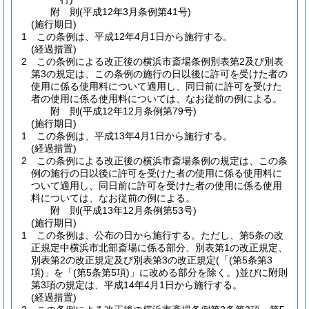
附
則
(平成12年3月
条例第41号)
(施行期日)
1
この条例は、平成12年4月1日から施行する。
(経過措置)
2
この条例による改正後の横浜市斎場条例別表第2及び別表
第3の規定は、この条例の施行の日以後に許可を受けた者の
使用に係る使用料について適用し、同日前に許可を受けた
者の使用に係る使用料については、なお従前の例による。
附
則
(平成12年12月
条例第79号)
(施行期日)
1
この条例は、平成13年4月1日から施行する。
(経過措置)
2
この条例による改正後の横浜市斎場条例の規定は、この条
例の施行の日以後に許可を受けた者の使用に係る使用料に
ついて適用し、同日前に許可を受けた者の使用に係る使用
料については、なお従前の例による。
附
則
(平成13年12月
条例第53号)
(施行期日)
1
この条例は、公布の日から施行する。
ただし、第5条の改
正規定中横浜市北部斎場に係る部分、別表第1の改正規定、
別表第2の改正規定及び別表第3の改正規定
(「
(第5条第3
項)
」を「
(第5条第5項)
」に改める部分を除く。)
並びに附則
第3項の規定は、平成14年4月1日から施行する。
(経過措置)