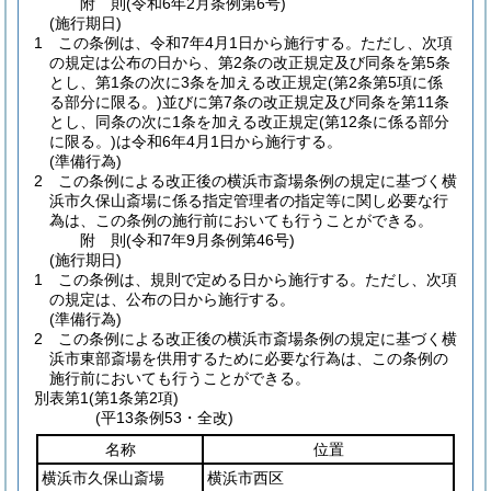
附
則
(令和6年2月
条例第6号)
(施行期日)
1
この条例は、令和7年4月1日から施行する。
ただし、次項
の規定は公布の日から、第2条の改正規定及び同条を第5条
とし、第1条の次に3条を加える改正規定
(第2条第5項に係
る部分に限る。)
並びに第7条の改正規定及び同条を第11条
とし、同条の次に1条を加える改正規定
(第12条に係る部分
に限る。)
は令和6年4月1日から施行する。
(準備行為)
2
この条例による改正後の横浜市斎場条例の規定に基づく横
浜市久保山斎場に係る指定管理者の指定等に関し必要な行
為は、この条例の施行前においても行うことができる。
附
則
(令和7年9月
条例第46号)
(施行期日)
1
この条例は、規則で定める日から施行する。
ただし、次項
の規定は、公布の日から施行する。
(準備行為)
2
この条例による改正後の横浜市斎場条例の規定に基づく横
浜市東部斎場を供用するために必要な行為は、この条例の
施行前においても行うことができる。
別表第1
(第1条第2項)
(平13条例53・全改)
名称
位置
横浜市久保山斎場
横浜市西区