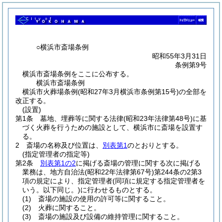
○横浜市斎場条例
昭和55年3月31日
条例第9号
横浜市斎場条例をここに公布する。
横浜市斎場条例
横浜市火葬場条例(昭和27年3月横浜市条例第15号)の全部を
改正する。
(設置)
第1条
墓地、埋葬等に関する法律
(昭和23年法律第48号)
に基
づく火葬を行うための施設として、横浜市に斎場を設置す
る。
2
斎場の名称及び位置は、
別表第1
のとおりとする。
(指定管理者の指定等)
第2条
別表第1の2
に掲げる斎場の管理に関する次に掲げる
業務は、地方自治法
(昭和22年法律第67号)
第244条の2第3
項の規定により、指定管理者
(同項に規定する指定管理者を
いう。以下同じ。)
に行わせるものとする。
(1)
斎場の施設の使用の許可等に関すること。
(2)
火葬に関すること。
(3)
斎場の施設及び設備の維持管理に関すること。