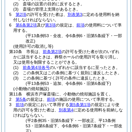
(2)
斎場の設置の目的に反するとき。
(3)
斎場の管理上支障があるとき。
5
第2項
の許可を受けた者は、
別表第3
に定める使用料を納
付しなければならない。
6
第6条第2項
及び
第3項
の規定は、
前項
の使用料について準
用する。
(平13条例53・全改、令6条例6・旧第5条繰下・一部
改正)
(使用許可の取消し等)
第10条
市長は、
前条第2項
の許可を受けた者が次のいずれ
かに該当するときは、葬祭ホールの使用許可を取り消し、
又は使用を制限することができる。
(1)
前条第4項各号
のいずれかに該当するに至ったとき。
(2)
この条例又はこの条例に基づく規則に違反したとき。
(3)
この条例に基づく許可の条件に違反したとき。
(平13条例53・追加、令6条例6・旧第6条繰下)
(小動物の焼却施設)
第11条
横浜市戸塚斎場に、小動物の焼却施設を置く。
2
第5条
の規定は、
前項
の施設の使用について準用する。
3
前項
の規定において準用する
第5条第1項
の規定により使
用の許可を受けた者は、
別表第4
に定める使用料を前納しな
ければならない。
(平2条例35・旧第5条繰下・一部改正、平13条例
53・旧第6条繰下、令6条例6・旧第7条繰下・一部改
正)