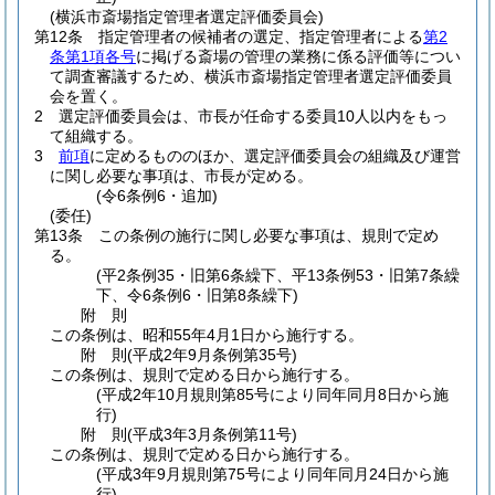
(横浜市斎場指定管理者選定評価委員会)
第12条
指定管理者の候補者の選定、指定管理者による
第2
条第1項各号
に掲げる斎場の管理の業務に係る評価等につい
て調査審議するため、横浜市斎場指定管理者選定評価委員
会を置く。
2
選定評価委員会は、市長が任命する委員10人以内をもっ
て組織する。
3
前項
に定めるもののほか、選定評価委員会の組織及び運営
に関し必要な事項は、市長が定める。
(令6条例6・追加)
(委任)
第13条
この条例の施行に関し必要な事項は、規則で定め
る。
(平2条例35・旧第6条繰下、平13条例53・旧第7条繰
下、令6条例6・旧第8条繰下)
附
則
この条例は、昭和55年4月1日から施行する。
附
則
(平成2年9月
条例第35号)
この条例は、規則で定める日から施行する。
(平成2年10月規則第85号により同年同月8日から施
行)
附
則
(平成3年3月
条例第11号)
この条例は、規則で定める日から施行する。
(平成3年9月規則第75号により同年同月24日から施
行)