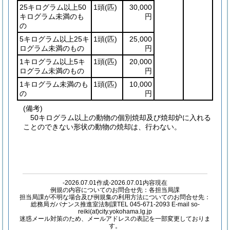
25キログラム以上50
1頭
(匹)
30,000
キログラム未満のも
円
の
5キログラム以上25キ
1頭
(匹)
25,000
ログラム未満のもの
円
1キログラム以上5キ
1頭
(匹)
20,000
ログラム未満のもの
円
1キログラム未満のも
1頭
(匹)
10,000
の
円
(備考)
50キログラム以上の動物の個別焼却及び焼却炉に入れる
ことのできない形状の動物の焼却は、行わない。
-2026.07.01作成-2026.07.01内容現在
例規の内容についてのお問合せ先：各担当局課
担当局課が不明な場合及び例規集の利用方法についてのお問合せ先：
総務局ガバナンス推進室法制課TEL 045-671-2093 E-mail so-
reiki(at)city.yokohama.lg.jp
迷惑メール対策のため、メールアドレスの表記を一部変更しておりま
す。