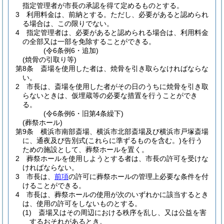
指定管理者が市長の承認を得て定めるものとする。
3
利用料金は、前納とする。
ただし、必要があると認められ
る場合は、この限りでない。
4
指定管理者は、必要があると認められる場合は、利用料金
の全部又は一部を免除することができる。
(令6条例6・追加)
(焼骨の引取り等)
第8条
斎場を使用した者は、焼骨を引き取らなければならな
い。
2
市長は、斎場を使用した者がその日のうちに焼骨を引き取
らないときは、仮埋蔵等の必要な措置を行うことができ
る。
(令6条例6・旧第4条繰下)
(葬祭ホール)
第9条
横浜市南部斎場、横浜市北部斎場及び横浜市戸塚斎場
に、通夜及び告別式
(これらに準ずるものを含む。)
を行う
ための施設として、葬祭ホールを置く。
2
葬祭ホールを使用しようとする者は、市長の許可を受けな
ければならない。
3
市長は、
前項
の許可に葬祭ホールの管理上必要な条件を付
けることができる。
4
市長は、葬祭ホールの使用が次のいずれかに該当するとき
は、使用の許可をしないものとする。
(1)
斎場又はその周辺における秩序を乱し、又は公益を害
するおそれがあるとき。