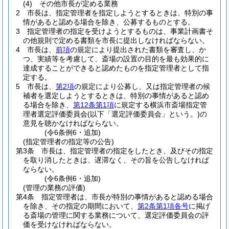
(4)
その他市長が定める業務
2
市長は、指定管理者を指定しようとするときは、特別の事
情があると認める場合を除き、公募するものとする。
3
指定管理者の指定を受けようとするものは、事業計画書そ
の他規則で定める書類を市長に提出しなければならない。
4
市長は、
前項
の規定により提出された書類を審査し、か
つ、実績等を考慮して、斎場の設置の目的を最も効果的に
達成することができると認めたものを指定管理者として指
定する。
5
市長は、
第2項
の規定により公募し、又は指定管理者の候
補者を選定しようとするときは、特別の事情があると認め
る場合を除き、
第12条第1項
に規定する横浜市斎場指定管
理者選定評価委員会
(以下「選定評価委員会」という。)
の
意見を聴かなければならない。
(令6条例6・追加)
(指定管理者の指定等の公告)
第3条
市長は、指定管理者の指定をしたとき、及びその指定
を取り消したときは、遅滞なく、その旨を公告しなければ
ならない。
(令6条例6・追加)
(管理の業務の評価)
第4条
指定管理者は、市長が特別の事情があると認める場合
を除き、その指定の期間において、
第2条第1項各号
に掲げ
る斎場の管理に関する業務について、選定評価委員会の評
価を受けなければならない。