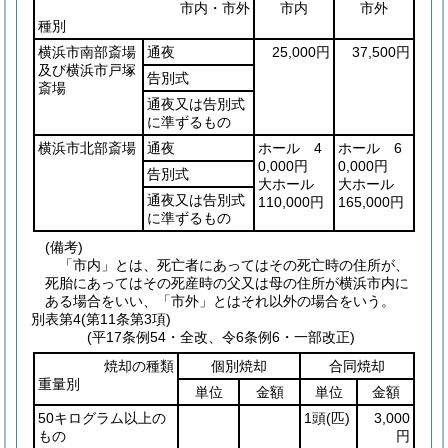
市内・市外
市内
市外
種別
横浜市南部斎場
通夜
25,000円
37,500円
及び横浜市戸塚
告別式
斎場
通夜又は告別式
に準ずるもの
横浜市北部斎場
通夜
ホール 4
ホール 6
0,000円
0,000円
告別式
大ホール
大ホール
通夜又は告別式
110,000円
165,000円
に準ずるもの
(備考)
「市内」とは、死亡者にあってはその死亡時の住所が、
死胎にあってはその死産時の父又は母の住所が横浜市内に
ある場合をいい、「市外」とはそれ以外の場合をいう。
別表第4
(第11条第3項)
(平17条例54・全改、令6条例6・一部改正)
焼却の種類
個別焼却
合同焼却
重量別
単位
金額
単位
金額
50キログラム以上の
1頭
(匹)
3,000
もの
円