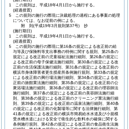
1
この規則は、平成18年4月1日から施行する。
(経過措置)
5
この規則の施行の際現に決裁処理の過程にある事案の処理
については、なお従前の例による。
附
則
(平成19年3月
規則第37号)
抄
(施行期日)
1
この規則は、平成19年4月1日から施行する。
(経過措置)
5
この規則の施行の際現に第16条の規定による改正前の給
与等及び保険料等支出事務の特例に関する規則、第25条の
規定による改正前の児童福祉法施行細則、第26条の規定に
よる改正前の母子保健法施行細則、第30条の規定による改
正前の生活保護法施行細則、第31条の規定による改正前の
横浜市身体障害者更生授産所条例施行規則、第33条の規定
による改正前の興行場法施行細則、第34条の規定による改
正前の旅館業法施行細則、第35条の規定による改正前の公
衆浴場法施行細則、第36条の規定による改正前の理容師法
施行細則、第37条の規定による改正前の美容師法施行細
則、第38条の規定による改正前のクリーニング業法施行細
則、第39条の規定による改正前の温泉法施行細則、第40条
の規定による改正前の化製場等に関する法律施行細則、第
41条の規定による改正前の横浜市簡易給水水道及び小規模
受水槽水道における安全で衛生的な飲料水の確保に関する
条例施行規則、第42条の規定による改正前の食品衛生法施