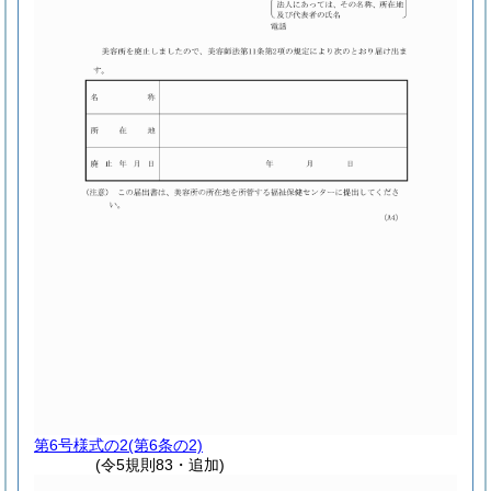
第6号様式の2
(第6条の2)
(令5規則83・追加)