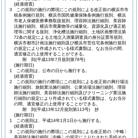
(経過措置)
3
この規則の施行の際現にこの規則による改正前の横浜市市
税条例施行規則、横浜市国民健康保険条例施行規則、横浜
市老人保健医療事務取扱規則、理容師法施行細則、美容師
法施行細則、横浜市廃棄物等の減量化、資源化及び適正処
理等に関する規則、浄化槽法施行細則、土地区画整理法第
72条の規定による土地立入測量調査員の身分証票等規則、
横浜市都市計画法施行細則及び横浜市営住宅条例施行規則
の規定により作成されている様式書類は、なお当分の間、
適宜修正の上使用することができる。
附
則
(平成13年7月
規則第78号)
(施行期日)
1
この規則は、公布の日から施行する。
(経過措置)
2
この規則の施行の際現にこの規則による改正前の興行場法
施行細則、旅館業法施行細則、公衆浴場法施行細則、理容
師法施行細則、美容師法施行細則及びクリーニング業法施
行細則の規定により作成されている様式書類は、なお当分
の間、適宜修正の上使用することができる。
附
則
(平成13年12月
規則第113号)
抄
(施行期日)
1
この規則は、平成14年1月1日から施行する。
(経過措置)
3
この規則の施行の際現にこの規則による改正前の〔中略〕
美容師法施行細則〔中略〕の規定によりなされた手続その