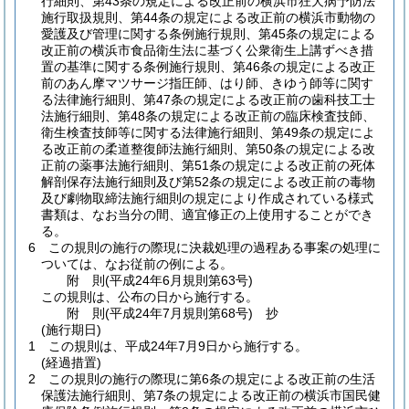
行細則、第43条の規定による改正前の横浜市狂犬病予防法
施行取扱規則、第44条の規定による改正前の横浜市動物の
愛護及び管理に関する条例施行規則、第45条の規定による
改正前の横浜市食品衛生法に基づく公衆衛生上講ずべき措
置の基準に関する条例施行規則、第46条の規定による改正
前のあん摩マツサージ指圧師、はり師、きゆう師等に関す
る法律施行細則、第47条の規定による改正前の歯科技工士
法施行細則、第48条の規定による改正前の臨床検査技師、
衛生検査技師等に関する法律施行細則、第49条の規定によ
る改正前の柔道整復師法施行細則、第50条の規定による改
正前の薬事法施行細則、第51条の規定による改正前の死体
解剖保存法施行細則及び第52条の規定による改正前の毒物
及び劇物取締法施行細則の規定により作成されている様式
書類は、なお当分の間、適宜修正の上使用することができ
る。
6
この規則の施行の際現に決裁処理の過程ある事案の処理に
ついては、なお従前の例による。
附
則
(平成24年6月
規則第63号)
この規則は、公布の日から施行する。
附
則
(平成24年7月
規則第68号)
抄
(施行期日)
1
この規則は、平成24年7月9日から施行する。
(経過措置)
2
この規則の施行の際現に第6条の規定による改正前の生活
保護法施行細則、第7条の規定による改正前の横浜市国民健