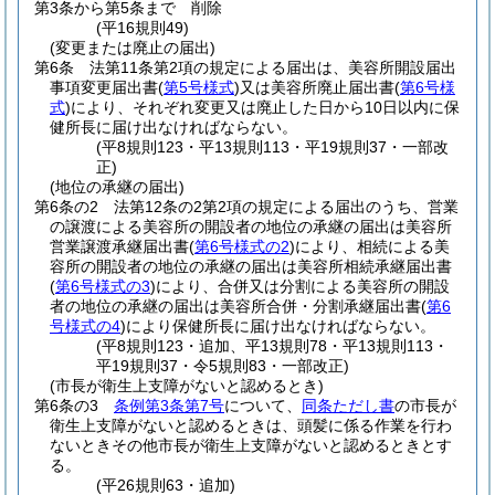
第3条から第5条まで
削除
(平16規則49)
(変更または廃止の届出)
第6条
法第11条第2項の規定による届出は、美容所開設届出
事項変更届出書
(
第5号様式
)
又は美容所廃止届出書
(
第6号様
式
)
により、それぞれ変更又は廃止した日から10日以内に保
健所長に届け出なければならない。
(平8規則123・平13規則113・平19規則37・一部改
正)
(地位の承継の届出)
第6条の2
法第12条の2第2項の規定による届出のうち、営業
の譲渡による美容所の開設者の地位の承継の届出は美容所
営業譲渡承継届出書
(
第6号様式の2
)
により、相続による美
容所の開設者の地位の承継の届出は美容所相続承継届出書
(
第6号様式の3
)
により、合併又は分割による美容所の開設
者の地位の承継の届出は美容所合併・分割承継届出書
(
第6
号様式の4
)
により保健所長に届け出なければならない。
(平8規則123・追加、平13規則78・平13規則113・
平19規則37・令5規則83・一部改正)
(市長が衛生上支障がないと認めるとき)
第6条の3
条例第3条第7号
について、
同条ただし書
の市長が
衛生上支障がないと認めるときは、頭髪に係る作業を行わ
ないときその他市長が衛生上支障がないと認めるときとす
る。
(平26規則63・追加)