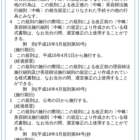
他の行為は、この規則による改正後の〔中略〕美容師法施
行細則〔中略〕の相当規定によりなされた手続その他の行
為とみなす。
4
この規則の施行の際現にこの規則による改正前の〔中略〕
美容師法施行細則〔中略〕の規定により作成されている様
式書類は、なお当分の間、適宜修正の上使用することがで
きる。
附
則
(平成15年3月
規則第50号)
(施行期日)
1
この規則は、平成15年4月1日から施行する。
(経過措置)
2
この規則の施行の際現にこの規則による改正前の理容師法
施行細則及び美容師法施行細則の規定により作成されてい
る様式書類は、なお当分の間、適宜修正の上使用すること
ができる。
附
則
(平成16年4月
規則第49号)
(施行期日)
1
この規則は、公布の日から施行する。
(経過措置)
2
この規則の施行の際現にこの規則による改正前の〔中略〕
美容師法施行細則〔中略〕の規定により作成されている様
式書類は、なお当分の間、適宜修正の上使用することがで
きる。
附
則
(平成18年3月
規則第84号)
抄
(施行期日)