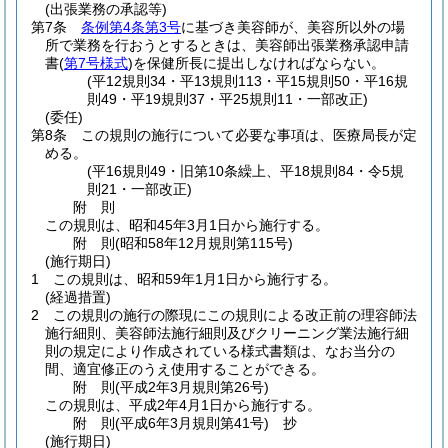
(出張業務の承認等)
第7条
条例第4条第3号
に基づき美容師が、美容所以外の場
所で業務を行おうとするときは、美容師出張業務承認申請
書
(
第7号様式
)
を保健所長に提出しなければならない。
(平12規則34・平13規則113・平15規則50・平16規
則49・平19規則37・平25規則11・一部改正)
(委任)
第8条
この規則の施行について必要な事項は、医療局長が定
める。
(平16規則49・旧第10条繰上、平18規則84・令5規
則21・一部改正)
附
則
この規則は、昭和45年3月1日から施行する。
附
則
(昭和58年12月
規則第115号)
(施行期日)
1
この規則は、昭和59年1月1日から施行する。
(経過措置)
2
この規則の施行の際現にこの規則による改正前の理容師法
施行細則、美容師法施行細則及びクリーニング業法施行細
則の規定により作成されている様式書類は、なお当分の
間、適宜修正のうえ使用することができる。
附
則
(平成2年3月
規則第26号)
この規則は、平成2年4月1日から施行する。
附
則
(平成6年3月
規則第41号)
抄
(施行期日)