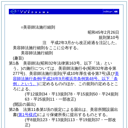
○美容師法施行細則
昭和45年2月26日
規則第10号
注 平成2年3月から改正経過を注記した。
美容師法施行細則をここに公布する。
美容師法施行細則
(趣旨)
第1条
美容師法
(昭和32年法律第163号。以下「法」とい
う。)
の施行については、美容師法施行令
(昭和32年政令第
277号)
、美容師法施行規則
(平成10年厚生省令第7号)
及び
美
容師法施行条例
(平成24年9月横浜市条例第48号。以下「条
例」という。)
に定めるもののほか、この規則の定めるとこ
ろによる。
(平12規則34・平13規則78・平15規則50・平24規則
63・平25規則11・一部改正)
(開設の届出)
第2条
法第11条第1項の規定による届出は、美容所開設届出
書
(
第1号様式
)
により保健所長に提出するものとする。
(平8規則123・平13規則113・平19規則37・一部改
正)