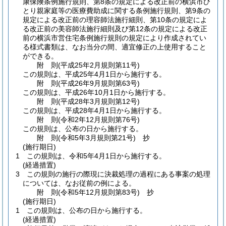
康保険条例施行規則、第8条の規定による改正前の横浜市ひ
とり親家庭等の医療費助成に関する条例施行規則、第9条の
規定による改正前の理容師法施行細則、第10条の規定によ
る改正前の美容師法施行細則及び第12条の規定による改正
前の横浜市営住宅条例施行規則の規定により作成されてい
る様式書類は、なお当分の間、適宜修正の上使用すること
ができる。
附
則
(平成25年2月
規則第11号)
この規則は、平成25年4月1日から施行する。
附
則
(平成26年9月
規則第63号)
この規則は、平成26年10月1日から施行する。
附
則
(平成28年3月
規則第12号)
この規則は、平成28年4月1日から施行する。
附
則
(令和2年12月
規則第76号)
この規則は、公布の日から施行する。
附
則
(令和5年3月
規則第21号)
抄
(施行期日)
1
この規則は、令和5年4月1日から施行する。
(経過措置)
3
この規則の施行の際現に決裁処理の過程にある事案の処理
については、なお従前の例による。
附
則
(令和5年12月
規則第83号)
抄
(施行期日)
1
この規則は、公布の日から施行する。
(経過措置)