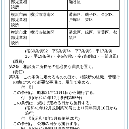
部児童相
瀬谷区
談所
横浜市南
横浜市港南区
港南区、磯子区、金沢区、
部児童相
戸塚区、栄区
談所
横浜市北
横浜市都筑区
港北区、緑区、青葉区、都
部児童相
筑区
談所
(昭60条例52・平5条例74・平7条例5・平17条例
15・平19条例7・令6条例5・令7条例61・一部改正)
(職員)
第2条
相談所に所長その他必要な職員を置く。
(委任)
第3条
この条例に定めるもののほか、相談所の組織、管理そ
の他について必要な事項は、規則で定める。
付
則
この条例は、昭和31年11月1日から施行する。
付
則
(昭和41年12月
条例第55号)
この条例は、規則で定める日から施行する。
(昭和41年12月規則第78号により同年同月16日から
施行)
付
則
(昭和49年3月
条例第20号)
この条例は、公布の日から施行する。
附
則
(昭和49年8月
条例第58号)