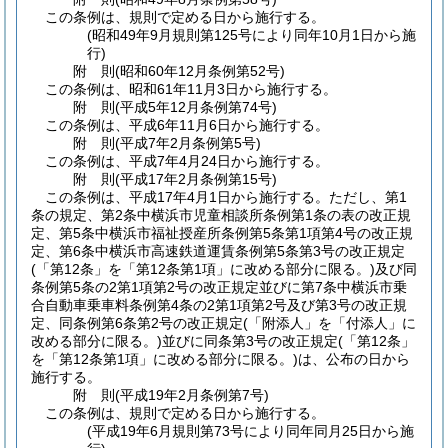
この条例は、規則で定める日から施行する。
(昭和49年9月規則第125号により同年10月1日から施
行)
附
則
(昭和60年12月
条例第52号)
この条例は、昭和61年11月3日から施行する。
附
則
(平成5年12月
条例第74号)
この条例は、平成6年11月6日から施行する。
附
則
(平成7年2月
条例第5号)
この条例は、平成7年4月24日から施行する。
附
則
(平成17年2月
条例第15号)
この条例は、平成17年4月1日から施行する。
ただし、第1
条の規定、第2条中横浜市児童相談所条例第1条の表の改正規
定、第5条中横浜市福祉授産所条例第5条第1項第4号の改正規
定、第6条中横浜市高速鉄道運賃条例第5条第3号の改正規定
(「第12条」を「第12条第1項」に改める部分に限る。)
及び同
条例第5条の2第1項第2号の改正規定並びに第7条中横浜市乗
合自動車乗車料条例第4条の2第1項第2号及び第3号の改正規
定、同条例第6条第2号の改正規定
(「附添人」を「付添人」に
改める部分に限る。)
並びに同条第3号の改正規定
(「第12条」
を「第12条第1項」に改める部分に限る。)
は、公布の日から
施行する。
附
則
(平成19年2月
条例第7号)
この条例は、規則で定める日から施行する。
(平成19年6月規則第73号により同年同月25日から施