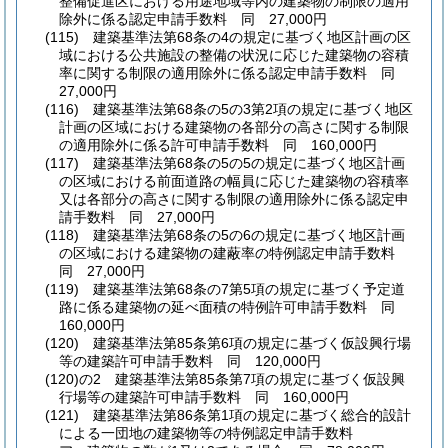
整備促進区における用途地域等内の建築物の制限の適用
除外に係る認定申請手数料 同 27,000円
(115)
建築基準法第68条の4の規定に基づく地区計画の区
域における公共施設の整備の状況に応じた建築物の容積
率に関する制限の適用除外に係る認定申請手数料 同
27,000円
(116)
建築基準法第68条の5の3第2項の規定に基づく地区
計画の区域における建築物の各部分の高さに関する制限
の適用除外に係る許可申請手数料 同 160,000円
(117)
建築基準法第68条の5の5の規定に基づく地区計画
の区域における前面道路の幅員に応じた建築物の容積率
又は各部分の高さに関する制限の適用除外に係る認定申
請手数料 同 27,000円
(118)
建築基準法第68条の5の6の規定に基づく地区計画
の区域における建築物の建蔽率の特例認定申請手数料
同 27,000円
(119)
建築基準法第68条の7第5項の規定に基づく予定道
路に係る建築物の延べ面積の特例許可申請手数料 同
160,000円
(120)
建築基準法第85条第6項の規定に基づく仮設興行場
等の建築許可申請手数料 同 120,000円
(120)の2
建築基準法第85条第7項の規定に基づく仮設興
行場等の建築許可申請手数料 同 160,000円
(121)
建築基準法第86条第1項の規定に基づく総合的設計
による一団地の建築物等の特例認定申請手数料