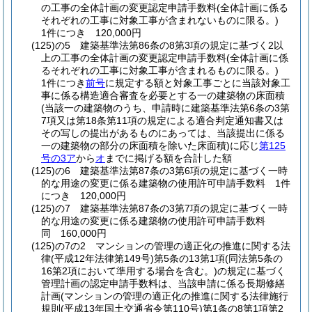
の工事の全体計画の変更認定申請手数料
(全体計画に係る
それぞれの工事に対象工事が含まれないものに限る。)
1件につき 120,000円
(125)の5
建築基準法第86条の8第3項の規定に基づく2以
上の工事の全体計画の変更認定申請手数料
(全体計画に係
るそれぞれの工事に対象工事が含まれるものに限る。)
1件につき
前号
に規定する額と対象工事ごとに当該対象工
事に係る構造適合審査を必要とする一の建築物の床面積
(当該一の建築物のうち、申請時に建築基準法第6条の3第
7項又は第18条第11項の規定による適合判定通知書又は
その写しの提出があるものにあっては、当該提出に係る
一の建築物の部分の床面積を除いた床面積)
に応じ
第125
号の3ア
から
オ
までに掲げる額を合計した額
(125)の6
建築基準法第87条の3第6項の規定に基づく一時
的な用途の変更に係る建築物の使用許可申請手数料 1件
につき 120,000円
(125)の7
建築基準法第87条の3第7項の規定に基づく一時
的な用途の変更に係る建築物の使用許可申請手数料
同 160,000円
(125)の7の2
マンションの管理の適正化の推進に関する法
律
(平成12年法律第149号)
第5条の13第1項
(同法第5条の
16第2項において準用する場合を含む。)
の規定に基づく
管理計画の認定申請手数料は、当該申請に係る長期修繕
計画
(マンションの管理の適正化の推進に関する法律施行
規則
(平成13年国土交通省令第110号)
第1条の8第1項第2