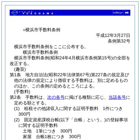
○横浜市手数料条例
平成12年3月27日
条例第32号
横浜市手数料条例をここに公布する。
横浜市手数料条例
横浜市手数料条例(昭和24年4月横浜市条例第15号)の全部を
改正する。
(趣旨)
第1条
地方自治法
(昭和22年法律第67号)
第227条の規定及び
他の法律の規定により徴収する手数料は、別に定めるもの
のほか、この条例の定めるところによる。
(手数料)
第2条
手数料は、
次の各号
に掲げる種類に応じ、
当該各号
に
定める額とする。
(1)
租税その他諸収入に関する証明手数料 1件につき
300円
(2)
固定資産課税台帳
(以下「台帳」という。)
の登録事項
に関する証明手数料
土地 1筆につき 300円
家屋 台帳1枚につき 300円