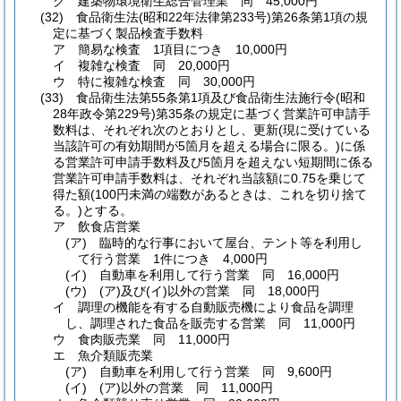
ク
建築物環境衛生総合管理業 同 45,000円
(32)
食品衛生法
(昭和22年法律第233号)
第26条第1項の規
定に基づく製品検査手数料
ア
簡易な検査 1項目につき 10,000円
イ
複雑な検査 同 20,000円
ウ
特に複雑な検査 同 30,000円
(33)
食品衛生法第55条第1項及び食品衛生法施行令
(昭和
28年政令第229号)
第35条の規定に基づく営業許可申請手
数料は、それぞれ次のとおりとし、更新
(現に受けている
当該許可の有効期間が5箇月を超える場合に限る。)
に係
る営業許可申請手数料及び5箇月を超えない短期間に係る
営業許可申請手数料は、それぞれ当該額に0.75を乗じて
得た額
(100円未満の端数があるときは、これを切り捨て
る。)
とする。
ア
飲食店営業
(ア)
臨時的な行事において屋台、テント等を利用し
て行う営業 1件につき 4,000円
(イ)
自動車を利用して行う営業 同 16,000円
(ウ)
(ア)
及び
(イ)
以外の営業 同 18,000円
イ
調理の機能を有する自動販売機により食品を調理
し、調理された食品を販売する営業 同 11,000円
ウ
食肉販売業 同 11,000円
エ
魚介類販売業
(ア)
自動車を利用して行う営業 同 9,600円
(イ)
(ア)
以外の営業 同 11,000円