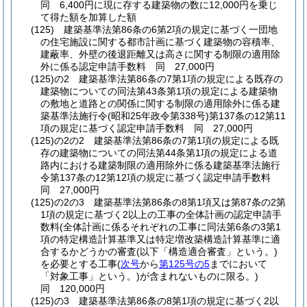
同 6,400円に現に存する建築物の数に12,000円を乗じ
て得た額を加算した額
(125)
建築基準法第86条の6第2項の規定に基づく一団地
の住宅施設に関する都市計画に基づく建築物の容積率、
建蔽率、外壁の後退距離又は高さに関する制限の適用除
外に係る認定申請手数料 同 27,000円
(125)の2
建築基準法第86条の7第1項の規定による既存の
建築物についての同法第43条第1項の規定による建築物
の敷地と道路との関係に関する制限の適用除外に係る建
築基準法施行令
(昭和25年政令第338号)
第137条の12第11
項の規定に基づく認定申請手数料 同 27,000円
(125)の2の2
建築基準法第86条の7第1項の規定による既
存の建築物についての同法第44条第1項の規定による道
路内における建築制限の適用除外に係る建築基準法施行
令第137条の12第12項の規定に基づく認定申請手数料
同 27,000円
(125)の2の3
建築基準法第86条の8第1項又は第87条の2第
1項の規定に基づく2以上の工事の全体計画の認定申請手
数料
(全体計画に係るそれぞれの工事に同法第6条の3第1
項の特定構造計算基準又は特定増改築構造計算基準に適
合するかどうかの審査
(以下「構造適合審査」という。)
を必要とする工事
(
次号
から
第125号の5
までにおいて
「対象工事」という。)
が含まれないものに限る。)
同 120,000円
(125)の3
建築基準法第86条の8第1項の規定に基づく2以