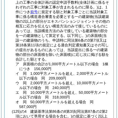
上の工事の全体計画の認定申請手数料
(全体計画に係るそ
れぞれの工事に対象工事が含まれるものに限る。)
は、1
件につき
前号
に規定する額と対象工事ごとに当該対象工
事に係る構造適合審査を必要とする一の建築物
(当該建築
物の2以上の部分がエキスパンションジョイントその他の
相互に応力を伝えない構造方法のみで接しているものに
あっては、当該構造方法のみで接している建築物の部分
を一の建築物として算定する。以下同じ。)
の床面積
(当
該一の建築物のうち、申請時に同法第6条の3第7項又は
第18条第11項の規定による適合判定通知書又はその写し
の提出があるものにあっては、当該提出に係る一の建築
物の部分の床面積を除いた床面積)
に応じ次に掲げる額を
合計した額とする。
ア
床面積の合計が1,000平方メートル以下の場合 1棟
につき 156,000円
イ
同 1,000平方メートルを超え、2,000平方メートル
以下の場合 同 209,000円
ウ
同 2,000平方メートルを超え、10,000平方メート
ル以下の場合 同 240,000円
エ
同 10,000平方メートルを超え、50,000平方メート
ル以下の場合 同 318,000円
オ
同 50,000平方メートルを超える場合 同
587,000円
(125)の4
建築基準法第86条の8第3項
(同法第87条の2第2
項において準用する場合を含む。)
の規定に基づく2以上