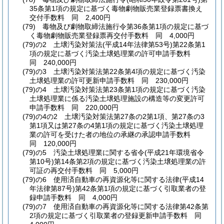
35条第1項の規定に基づく毒物劇物販売業登録票書換え
交付手数料 同 2,400円
(79)
毒物及び劇物取締法施行令第36条第1項の規定に基づ
く毒物劇物販売業登録票再交付手数料 同 4,000円
(79)の2
土壌汚染対策法
(平成14年法律第53号)
第22条第1
項の規定に基づく汚染土壌処理業の許可申請手数料
同 240,000円
(79)の3
土壌汚染対策法第22条第4項の規定に基づく汚染
土壌処理業の許可更新申請手数料 同 230,000円
(79)の4
土壌汚染対策法第23条第1項の規定に基づく汚染
土壌処理業に係る汚染土壌処理施設の構造等の変更許可
申請手数料 同 220,000円
(79)の4の2
土壌汚染対策法第27条の2第1項、第27条の3
第1項又は第27条の4第1項の規定に基づく汚染土壌処理
業の許可を受けた者の地位の承継の承認申請手数料
同 120,000円
(79)の5
汚染土壌処理業に関する省令
(平成21年環境省令
第10号)
第14条第2項の規定に基づく汚染土壌処理業の許
可証の再交付手数料 同 5,000円
(79)の6
使用済自動車の再資源化等に関する法律
(平成14
年法律第87号)
第42条第1項の規定に基づく引取業者の登
録申請手数料 同 4,000円
(79)の7
使用済自動車の再資源化等に関する法律第42条第
2項の規定に基づく引取業者の登録更新申請手数料 同