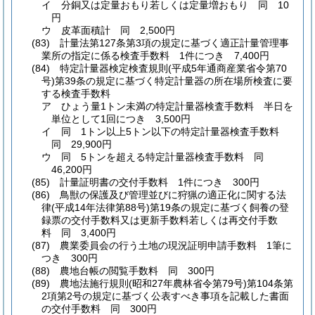
イ
分銅又は定量おもり若しくは定量増おもり 同 10
円
ウ
皮革面積計 同 2,500円
(83)
計量法第127条第3項の規定に基づく適正計量管理事
業所の指定に係る検査手数料 1件につき 7,400円
(84)
特定計量器検定検査規則
(平成5年通商産業省令第70
号)
第39条の規定に基づく特定計量器の所在場所検査に要
する検査手数料
ア
ひょう量1トン未満の特定計量器検査手数料 半日を
単位として1回につき 3,500円
イ
同 1トン以上5トン以下の特定計量器検査手数料
同 29,900円
ウ
同 5トンを超える特定計量器検査手数料 同
46,200円
(85)
計量証明書の交付手数料 1件につき 300円
(86)
鳥獣の保護及び管理並びに狩猟の適正化に関する法
律
(平成14年法律第88号)
第19条の規定に基づく飼養の登
録票の交付手数料又は更新手数料若しくは再交付手数
料 同 3,400円
(87)
農業委員会の行う土地の現況証明申請手数料 1筆に
つき 300円
(88)
農地台帳の閲覧手数料 同 300円
(89)
農地法施行規則
(昭和27年農林省令第79号)
第104条第
2項第2号の規定に基づく公表すべき事項を記載した書面
の交付手数料 同 300円