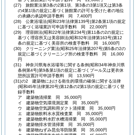
(27)
旅館業法第3条の2第1項、第3条の3第1項又は第3条
の4第1項の規定に基づく旅館業の許可を受けた者の地位
の承継の承認申請手数料 同 7,400円
(28)
公衆浴場法
(昭和23年法律第139号)
第2条第1項の規定
に基づく浴場業許可申請手数料 同 22,000円
(29)
理容師法
(昭和22年法律第234号)
第11条の2の規定に
基づく理容所又は美容師法
(昭和32年法律第163号)
第12
条の規定に基づく美容所の検査手数料 同 16,000円
(30)
クリーニング業法
(昭和25年法律第207号)
第5条の2の
規定に基づくクリーニング所の検査手数料 同 16,000
円
(31)
神奈川県海水浴場等に関する条例
(昭和34年神奈川県
条例第4号)
第9条第1項の規定に基づくプール又は更衣休
憩所設置許可申請手数料 同 13,590円
(31)の2
建築物における衛生的環境の確保に関する法律
(昭和45年法律第20号)
第12条の2第1項の規定に基づく登
録手数料
ア
建築物清掃業 同 35,000円
イ
建築物空気環境測定業 同 35,000円
ウ
建築物空気調和用ダクト清掃業 同 35,000円
エ
建築物飲料水水質検査業 同 35,000円
オ
建築物飲料水貯水槽清掃業 同 35,000円
カ
建築物排水管清掃業 同 35,000円
キ
建築物ねずみ昆虫等防除業 同 35,000円