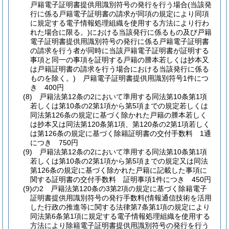
戸籍電子証明書提供用識別符号の発行を行う場合
(当該発
行に係る戸籍電子証明書の請求が同項の規定により同項
に規定する電子情報処理組織を使用する方法により行わ
れた場合に限る。)
における当該発行に係るもの及び戸籍
電子証明書提供用識別符号の発行に係る戸籍電子証明書
の請求を行う者が同時に当該戸籍電子証明書が証明する
事項と同一の事項を証明する戸籍の謄本若しくは抄本又
は戸籍証明書の請求を行う場合における当該発行に係る
ものを除く。)
戸籍電子証明書提供用識別符号1件につ
き 400円
(8)
戸籍法第12条の2において準用する同法第10条第1項
若しくは第10条の2第1項から第5項までの規定若しくは
同法第126条の規定に基づく除かれた戸籍の謄本若しく
は抄本又は同法第120条第1項、第120条の2第1項若しく
は第126条の規定に基づく除籍証明書の交付手数料 1通
につき 750円
(9)
戸籍法第12条の2において準用する同法第10条第1項
若しくは第10条の2第1項から第5項までの規定又は同法
第126条の規定に基づく除かれた戸籍に記載した事項に
関する証明書の交付手数料 証明事項1件につき 450円
(9)の2
戸籍法第120条の3第2項の規定に基づく除籍電子
証明書提供用識別符号の発行手数料
(情報通信技術を活用
した行政の推進等に関する法律第7条第1項の規定により
同法第6条第1項に規定する電子情報処理組織を使用する
方法により除籍電子証明書提供用識別符号の発行を行う