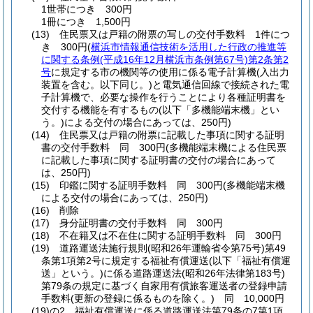
1世帯につき 300円
1冊につき 1,500円
(13)
住民票又は戸籍の附票の写しの交付手数料 1件につ
き 300円
(
横浜市情報通信技術を活用した行政の推進等
に関する条例
(平成16年12月横浜市条例第67号)
第2条第2
号
に規定する市の機関等の使用に係る電子計算機
(入出力
装置を含む。以下同じ。)
と電気通信回線で接続された電
子計算機で、必要な操作を行うことにより各種証明書を
交付する機能を有するもの
(以下「多機能端末機」とい
う。)
による交付の場合にあっては、250円)
(14)
住民票又は戸籍の附票に記載した事項に関する証明
書の交付手数料 同 300円
(多機能端末機による住民票
に記載した事項に関する証明書の交付の場合にあって
は、250円)
(15)
印鑑に関する証明手数料 同 300円
(多機能端末機
による交付の場合にあっては、250円)
(16)
削除
(17)
身分証明書の交付手数料 同 300円
(18)
不在籍又は不在住に関する証明手数料 同 300円
(19)
道路運送法施行規則
(昭和26年運輸省令第75号)
第49
条第1項第2号に規定する福祉有償運送
(以下「福祉有償運
送」という。)
に係る道路運送法
(昭和26年法律第183号)
第79条の規定に基づく自家用有償旅客運送者の登録申請
手数料
(更新の登録に係るものを除く。)
同 10,000円
(19)の2
福祉有償運送に係る道路運送法第79条の7第1項