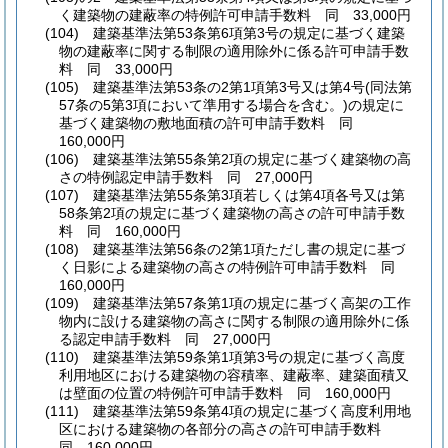
く建築物の建蔽率の特例許可申請手数料 同 33,000円
(104)
建築基準法第53条第6項第3号の規定に基づく建築
物の建蔽率に関する制限の適用除外に係る許可申請手数
料 同 33,000円
(105)
建築基準法第53条の2第1項第3号又は第4号
(同法第
57条の5第3項において準用する場合を含む。)
の規定に
基づく建築物の敷地面積の許可申請手数料 同
160,000円
(106)
建築基準法第55条第2項の規定に基づく建築物の高
さの特例認定申請手数料 同 27,000円
(107)
建築基準法第55条第3項若しくは第4項各号又は第
58条第2項の規定に基づく建築物の高さの許可申請手数
料 同 160,000円
(108)
建築基準法第56条の2第1項ただし書の規定に基づ
く日影による建築物の高さの特例許可申請手数料 同
160,000円
(109)
建築基準法第57条第1項の規定に基づく高架の工作
物内に設ける建築物の高さに関する制限の適用除外に係
る認定申請手数料 同 27,000円
(110)
建築基準法第59条第1項第3号の規定に基づく高度
利用地区における建築物の容積率、建蔽率、建築面積又
は壁面の位置の特例許可申請手数料 同 160,000円
(111)
建築基準法第59条第4項の規定に基づく高度利用地
区における建築物の各部分の高さの許可申請手数料
同 160,000円