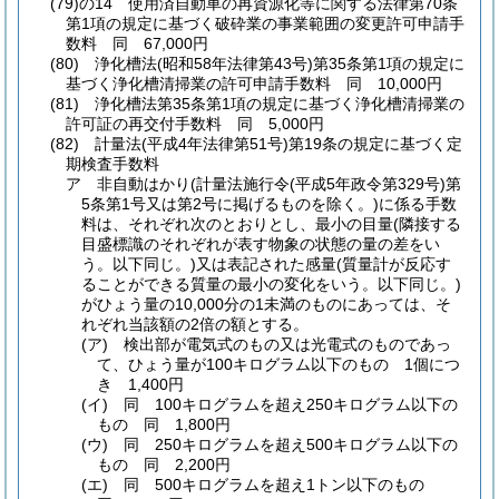
(79)の14
使用済自動車の再資源化等に関する法律第70条
第1項の規定に基づく破砕業の事業範囲の変更許可申請手
数料 同 67,000円
(80)
浄化槽法
(昭和58年法律第43号)
第35条第1項の規定に
基づく浄化槽清掃業の許可申請手数料 同 10,000円
(81)
浄化槽法第35条第1項の規定に基づく浄化槽清掃業の
許可証の再交付手数料 同 5,000円
(82)
計量法
(平成4年法律第51号)
第19条の規定に基づく定
期検査手数料
ア
非自動はかり
(計量法施行令
(平成5年政令第329号)
第
5条第1号又は第2号に掲げるものを除く。)
に係る手数
料は、それぞれ次のとおりとし、最小の目量
(隣接する
目盛標識のそれぞれが表す物象の状態の量の差をい
う。以下同じ。)
又は表記された感量
(質量計が反応す
ることができる質量の最小の変化をいう。以下同じ。)
がひょう量の10,000分の1未満のものにあっては、そ
れぞれ当該額の2倍の額とする。
(ア)
検出部が電気式のもの又は光電式のものであっ
て、ひょう量が100キログラム以下のもの 1個につ
き 1,400円
(イ)
同 100キログラムを超え250キログラム以下の
もの 同 1,800円
(ウ)
同 250キログラムを超え500キログラム以下の
もの 同 2,200円
(エ)
同 500キログラムを超え1トン以下のもの