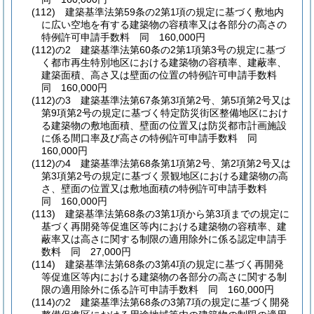
(112)
建築基準法第59条の2第1項の規定に基づく敷地内
に広い空地を有する建築物の容積率又は各部分の高さの
特例許可申請手数料 同 160,000円
(112)の2
建築基準法第60条の2第1項第3号の規定に基づ
く都市再生特別地区における建築物の容積率、建蔽率、
建築面積、高さ又は壁面の位置の特例許可申請手数料
同 160,000円
(112)の3
建築基準法第67条第3項第2号、第5項第2号又は
第9項第2号の規定に基づく特定防災街区整備地区におけ
る建築物の敷地面積、壁面の位置又は防災都市計画施設
に係る間口率及び高さの特例許可申請手数料 同
160,000円
(112)の4
建築基準法第68条第1項第2号、第2項第2号又は
第3項第2号の規定に基づく景観地区における建築物の高
さ、壁面の位置又は敷地面積の特例許可申請手数料
同 160,000円
(113)
建築基準法第68条の3第1項から第3項までの規定に
基づく再開発等促進区等内における建築物の容積率、建
蔽率又は高さに関する制限の適用除外に係る認定申請手
数料 同 27,000円
(114)
建築基準法第68条の3第4項の規定に基づく再開発
等促進区等内における建築物の各部分の高さに関する制
限の適用除外に係る許可申請手数料 同 160,000円
(114)の2
建築基準法第68条の3第7項の規定に基づく開発