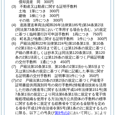
償却資産 同 300円
(3)
不動産又は動産に関する証明手数料
土地 1筆につき 300円
建物 1棟につき 300円
その他 1件につき 300円
(4)
道路運送車両法
(昭和26年法律第185号)
第34条第2項
(同法第73条第2項において準用する場合を含む。)
の規定
に基づく臨時運行許可申請手数料 1両につき 750円
(5)
町名及び地番に関する証明手数料 1件につき 300円
(6)
戸籍法
(昭和22年法律第224号)
第10条第1項、第10条
の2第1項から第5項まで若しくは第126条の規定に基づく
戸籍の謄本若しくは抄本又は同法第120条第1項、第120
条の2第1項若しくは第126条の規定に基づく戸籍証明書
の交付手数料 1通につき 450円
(7)
戸籍法第10条第1項、第10条の2第1項から第5項まで
又は第126条の規定に基づく戸籍に記載した事項に関す
る証明書の交付手数料 証明事項1件につき 350円
(7)の2
戸籍法第120条の3第2項の規定に基づく戸籍電子
証明書提供用識別符号の発行手数料
(情報通信技術を活用
した行政の推進等に関する法律
(平成14年法律第151号)
第
7条第1項の規定により同法第6条第1項に規定する電子情
報処理組織を使用する方法
(地方公共団体の手数料の標準
に関する政令に規定する総務省令で定める金額等を定め
る省令
(平成12年自治省令第5号)
第1条の2に規定するもの
に限る。以下この号及び
第9号の2
において同じ。)
により