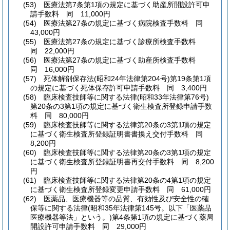
(53)
医療法第7条第1項の規定に基づく助産所開設許可申
請手数料 同 11,000円
(54)
医療法第27条の規定に基づく病院検査手数料 同
43,000円
(55)
医療法第27条の規定に基づく診療所検査手数料
同 22,000円
(56)
医療法第27条の規定に基づく助産所検査手数料
同 16,000円
(57)
死体解剖保存法
(昭和24年法律第204号)
第19条第1項
の規定に基づく死体保存許可申請手数料 同 3,400円
(58)
臨床検査技師等に関する法律
(昭和33年法律第76号)
第20条の3第1項の規定に基づく衛生検査所登録申請手数
料 同 80,000円
(59)
臨床検査技師等に関する法律第20条の3第1項の規定
に基づく衛生検査所登録証明書書換え交付手数料 同
8,200円
(60)
臨床検査技師等に関する法律第20条の3第1項の規定
に基づく衛生検査所登録証明書再交付手数料 同 8,200
円
(61)
臨床検査技師等に関する法律第20条の4第1項の規定
に基づく衛生検査所登録変更申請手数料 同 61,000円
(62)
医薬品、医療機器等の品質、有効性及び安全性の確
保等に関する法律
(昭和35年法律第145号。以下「医薬品
医療機器等法」という。)
第4条第1項の規定に基づく薬局
開設許可申請手数料 同 29,000円