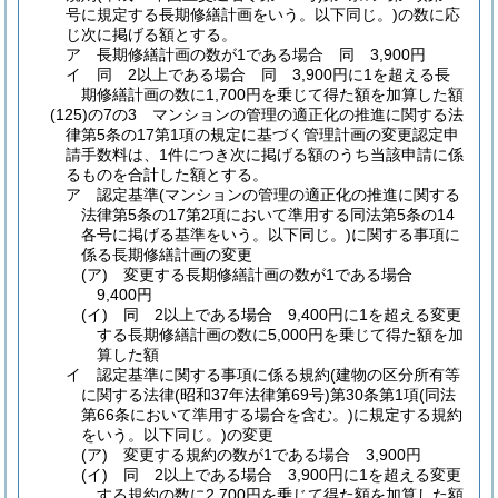
号に規定する長期修繕計画をいう。以下同じ。)
の数に応
じ次に掲げる額とする。
ア
長期修繕計画の数が1である場合 同 3,900円
イ
同 2以上である場合 同 3,900円に1を超える長
期修繕計画の数に1,700円を乗じて得た額を加算した額
(125)の7の3
マンションの管理の適正化の推進に関する法
律第5条の17第1項の規定に基づく管理計画の変更認定申
請手数料は、1件につき次に掲げる額のうち当該申請に係
るものを合計した額とする。
ア
認定基準
(マンションの管理の適正化の推進に関する
法律第5条の17第2項において準用する同法第5条の14
各号に掲げる基準をいう。以下同じ。)
に関する事項に
係る長期修繕計画の変更
(ア)
変更する長期修繕計画の数が1である場合
9,400円
(イ)
同 2以上である場合 9,400円に1を超える変更
する長期修繕計画の数に5,000円を乗じて得た額を加
算した額
イ
認定基準に関する事項に係る規約
(建物の区分所有等
に関する法律
(昭和37年法律第69号)
第30条第1項
(同法
第66条において準用する場合を含む。)
に規定する規約
をいう。以下同じ。)
の変更
(ア)
変更する規約の数が1である場合 3,900円
(イ)
同 2以上である場合 3,900円に1を超える変更
する規約の数に2,700円を乗じて得た額を加算した額