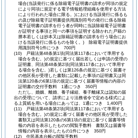
場合
(当該発行に係る除籍電子証明書の請求が同項の規定
により同項に規定する電子情報処理組織を使用する方法
により行われた場合に限る。)
における当該発行に係るも
の及び除籍電子証明書提供用識別符号の発行に係る除籍
電子証明書の請求を行う者が同時に当該除籍電子証明書
が証明する事項と同一の事項を証明する除かれた戸籍の
謄本若しくは抄本又は除籍証明書の請求を行う場合にお
ける当該発行に係るものを除く。)
除籍電子証明書提供
用識別符号1件につき 700円
(10)
戸籍法第48条第1項
(同法第117条において準用する
場合を含む。)
の規定に基づく届出若しくは申請の受理の
証明書、同法第48条第2項
(同法第117条において準用す
る場合を含む。)
若しくは第126条の規定に基づく届書そ
の他区長が受理した書類に記載した事項の証明書又は同
法第120条の6第1項の規定に基づく届書等情報の内容の
証明書の交付手数料 1通につき 350円
ただし、婚姻、離婚、養子縁組、養子離縁又は認知の届
出の受理について、請求により法務省令で定める様式によ
る上質紙を用いる場合にあっては、1通につき 1,400円
(11)
戸籍法第48条第2項
(同法第117条において準用する
場合を含む。)
の規定に基づく届書その他区長が受理した
書類又は同法第120条の6第1項の規定に基づく届書等情
報の内容を表示したものの閲覧手数料 書類又は届書等
情報の内容を表示したもの1件につき 350円
(12)
住民基本台帳の閲覧手数料