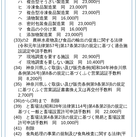
ハ
複合型そうざい製造業 同 23,000円
ヒ
冷凍食品製造業 同 23,000円
フ
複合型冷凍食品製造業 同 23,000円
ヘ
漬物製造業 同 16,000円
ホ
密封包装食品製造業 同 23,000円
マ
食品の小分け業 同 16,000円
ミ
添加物製造業 同 23,000円
(33)の2
農林水産物及び食品の輸出の促進に関する法律
(令和元年法律第57号)
第17条第2項の規定に基づく適合施
設認定申請手数料
ア
現地調査を要する施設 同 20,900円
イ
現地調査を要しない施設 同 10,400円
(34)
神奈川県ふぐ取扱い及び販売条例
(昭和34年神奈川県
条例第26号)
第8条の規定に基づくふぐ営業認証手数料
同 8,200円
(35)
神奈川県ふぐ取扱い及び販売条例第9条第3項の規定
に基づくふぐ営業認証書書換え又は再交付手数料 同
2,700円
(36)から(38)まで
削除
(39)
と畜場法
(昭和28年法律第114号)
第4条第2項の規定に
基づく一般と畜場設置許可申請手数料 同 22,000円
(40)
と畜場法第4条第2項の規定に基づく簡易と畜場設置
許可申請手数料 同 10,000円
(41)
削除
(42)
食鳥処理の事業の規制及び食鳥検査に関する法律
(平