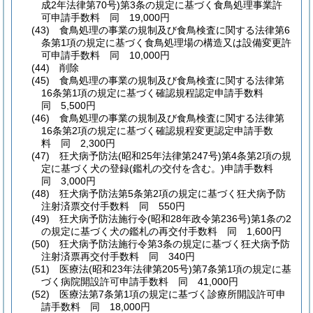
成2年法律第70号)
第3条の規定に基づく食鳥処理事業許
可申請手数料 同 19,000円
(43)
食鳥処理の事業の規制及び食鳥検査に関する法律第6
条第1項の規定に基づく食鳥処理場の構造又は設備変更許
可申請手数料 同 10,000円
(44)
削除
(45)
食鳥処理の事業の規制及び食鳥検査に関する法律第
16条第1項の規定に基づく確認規程認定申請手数料
同 5,500円
(46)
食鳥処理の事業の規制及び食鳥検査に関する法律第
16条第2項の規定に基づく確認規程変更認定申請手数
料 同 2,300円
(47)
狂犬病予防法
(昭和25年法律第247号)
第4条第2項の規
定に基づく犬の登録
(鑑札の交付を含む。)
申請手数料
同 3,000円
(48)
狂犬病予防法第5条第2項の規定に基づく狂犬病予防
注射済票交付手数料 同 550円
(49)
狂犬病予防法施行令
(昭和28年政令第236号)
第1条の2
の規定に基づく犬の鑑札の再交付手数料 同 1,600円
(50)
狂犬病予防法施行令第3条の規定に基づく狂犬病予防
注射済票再交付手数料 同 340円
(51)
医療法
(昭和23年法律第205号)
第7条第1項の規定に基
づく病院開設許可申請手数料 同 41,000円
(52)
医療法第7条第1項の規定に基づく診療所開設許可申
請手数料 同 18,000円