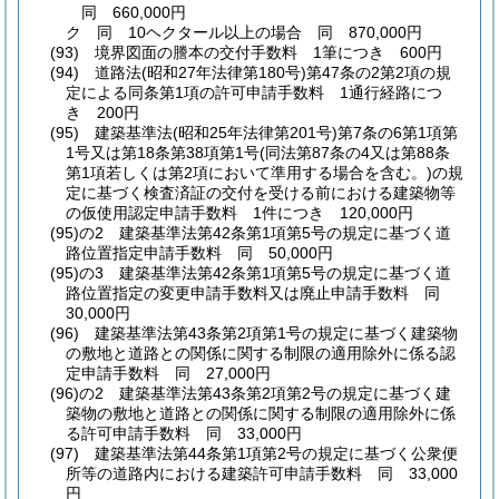
同 660,000円
ク
同 10ヘクタール以上の場合 同 870,000円
(93)
境界図面の謄本の交付手数料 1筆につき 600円
(94)
道路法
(昭和27年法律第180号)
第47条の2第2項の規
定による同条第1項の許可申請手数料 1通行経路につ
き 200円
(95)
建築基準法
(昭和25年法律第201号)
第7条の6第1項第
1号又は第18条第38項第1号
(同法第87条の4又は第88条
第1項若しくは第2項において準用する場合を含む。)
の規
定に基づく検査済証の交付を受ける前における建築物等
の仮使用認定申請手数料 1件につき 120,000円
(95)の2
建築基準法第42条第1項第5号の規定に基づく道
路位置指定申請手数料 同 50,000円
(95)の3
建築基準法第42条第1項第5号の規定に基づく道
路位置指定の変更申請手数料又は廃止申請手数料 同
30,000円
(96)
建築基準法第43条第2項第1号の規定に基づく建築物
の敷地と道路との関係に関する制限の適用除外に係る認
定申請手数料 同 27,000円
(96)の2
建築基準法第43条第2項第2号の規定に基づく建
築物の敷地と道路との関係に関する制限の適用除外に係
る許可申請手数料 同 33,000円
(97)
建築基準法第44条第1項第2号の規定に基づく公衆便
所等の道路内における建築許可申請手数料 同 33,000
円