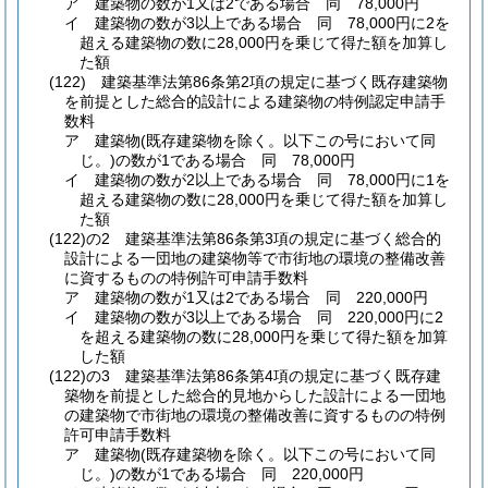
ア
建築物の数が1又は2である場合 同 78,000円
イ
建築物の数が3以上である場合 同 78,000円に2を
超える建築物の数に28,000円を乗じて得た額を加算し
た額
(122)
建築基準法第86条第2項の規定に基づく既存建築物
を前提とした総合的設計による建築物の特例認定申請手
数料
ア
建築物
(既存建築物を除く。以下この号において同
じ。)
の数が1である場合 同 78,000円
イ
建築物の数が2以上である場合 同 78,000円に1を
超える建築物の数に28,000円を乗じて得た額を加算し
た額
(122)の2
建築基準法第86条第3項の規定に基づく総合的
設計による一団地の建築物等で市街地の環境の整備改善
に資するものの特例許可申請手数料
ア
建築物の数が1又は2である場合 同 220,000円
イ
建築物の数が3以上である場合 同 220,000円に2
を超える建築物の数に28,000円を乗じて得た額を加算
した額
(122)の3
建築基準法第86条第4項の規定に基づく既存建
築物を前提とした総合的見地からした設計による一団地
の建築物で市街地の環境の整備改善に資するものの特例
許可申請手数料
ア
建築物
(既存建築物を除く。以下この号において同
じ。)
の数が1である場合 同 220,000円