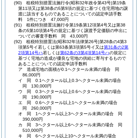
(90)
租税特別措置法施行令
(昭和32年政令第43号)
第19条
第11項又は第38条の5第9項の規定に基づく住宅用地の譲
渡に該当するものであることについての認定申請手数
料 1件につき 47,000円
(91)
租税特別措置法施行令第19条第12項第4号又は第38
条の5第10項第4号の規定に基づく譲渡予定価額の申出に
ついての審査手数料 同 43,000円
(92)
租税特別措置法
(昭和32年法律第26号)
第28条の4第3
項第5号イ若しくは第63条第3項第5号イ又は
第31条の2第
2項第14号ハ
若しくは
第62条の3第4項第14号ハ
の規定に
基づく宅地の造成が優良な宅地の供給に寄与するもので
あることについての認定申請手数料
ア
造成宅地の面積が0.1ヘクタール未満の場合 同
86,000円
イ
同 0.1ヘクタール以上0.3ヘクタール未満の場合
同 130,000円
ウ
同 0.3ヘクタール以上0.6ヘクタール未満の場合
同 190,000円
エ
同 0.6ヘクタール以上1ヘクタール未満の場合
同 260,000円
オ
同 1ヘクタール以上3ヘクタール未満の場合 同
390,000円
カ
同 3ヘクタール以上6ヘクタール未満の場合 同
510,000円
キ
同 6ヘクタール以上10ヘクタール未満の場合