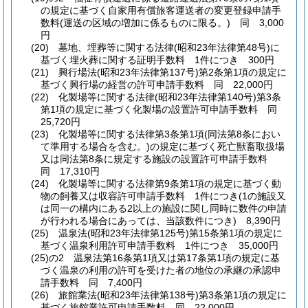
の規定に基づく自家用有償旅客運送者の変更登録申請手
数料
(運送の区域の増加に係るものに限る。)
同 3,000
円
(20)
墓地、埋葬等に関する法律
(昭和23年法律第48号)
に
基づく埋火葬に関する証明手数料 1件につき 300円
(21)
興行場法
(昭和23年法律第137号)
第2条第1項の規定に
基づく興行場の経営の許可申請手数料 同 22,000円
(22)
化製場等に関する法律
(昭和23年法律第140号)
第3条
第1項の規定に基づく化製場の設置許可申請手数料 同
25,720円
(23)
化製場等に関する法律第3条第1項
(同法第8条におい
て準用する場合を含む。)
の規定に基づく死亡獣畜取扱場
又は同法第8条に規定する施設の設置許可申請手数料
同 17,310円
(24)
化製場等に関する法律第9条第1項の規定に基づく動
物の飼養又は収容許可申請手数料 1件につき
(1の施設又
は同一の構内にある2以上の施設に関し同時に数件の申請
が行われる場合にあっては、当該数件につき)
8,390円
(25)
温泉法
(昭和23年法律第125号)
第15条第1項の規定に
基づく温泉利用許可申請手数料 1件につき 35,000円
(25)の2
温泉法第16条第1項又は第17条第1項の規定に基
づく温泉の利用の許可を受けた者の地位の承継の承認申
請手数料 同 7,400円
(26)
旅館業法
(昭和23年法律第138号)
第3条第1項の規定に
基づく旅館業許可申請手数料 同 22,000円