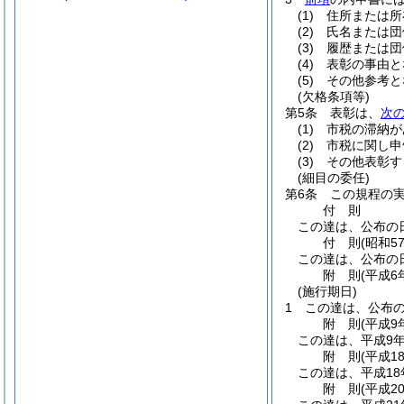
(1)
住所または所
(2)
氏名または団
(3)
履歴または団
(4)
表彰の事由と
(5)
その他参考と
(欠格条項等)
第5条
表彰は、
次
(1)
市税の滞納が
(2)
市税に関し申
(3)
その他表彰す
(細目の委任)
第6条
この規程の
付
則
この達は、公布の
付
則
(昭和5
この達は、公布の
附
則
(平成6
(施行期日)
1
この達は、公布
附
則
(平成9
この達は、平成9年
附
則
(平成1
この達は、平成18
附
則
(平成2