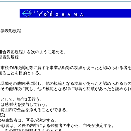
奨励表彰規程
組合表彰規程〕を次のように定める。
励表彰規程
、市税の納税奨励等に資する事業活動等の功績があったと認められる者
図ることを目的とする。
税奨励その他納税に関し、他の模範となる功績があったと認められるも
励その他納税に関し、他の模範となる特に顕著な功績があったと認めら
として、毎年1回行う。
又は感謝状を授与して行う。
の範囲内で金品を添えることができる。
続)
の被表彰者は、区長が決定する。
表彰者は、区長の内申による候補者の中から、市長が決定する。
は、次の事項を記載するものとする。