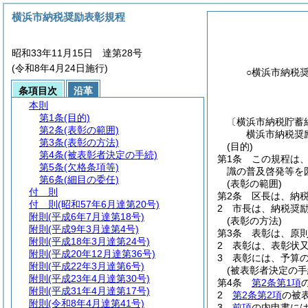
横浜市納税奨励表彰規程
昭和33年11月15日 達第28号
(令和8年4月24日施行)
○横浜市納税
条項目次
沿革
本則
第1条
(目的)
〔横浜市納税貯蓄
第2条
(表彰の範囲)
横浜市納税奨
第3条
(表彰の方法)
(目的)
第4条
(被表彰者決定の手続)
第1条
この規程は
第5条
(欠格条項等)
識の普及啓発等を
第6条
(細目の委任)
(表彰の範囲)
付 則
第2条
区長は、納
付 則
(昭和57年6月達第20号)
2
市長は、納税奨
附則
(平成6年7月達第18号)
(表彰の方法)
附則
(平成9年3月達第4号)
第3条
表彰は、原則
附則
(平成18年3月達第24号)
2
表彰は、表彰状
附則
(平成20年12月達第36号)
3
表彰には、予算
附則
(平成22年3月達第6号)
(被表彰者決定の手
附則
(平成23年4月達第30号)
第4条
第2条第1項
附則
(平成31年4月達第17号)
2
第2条第2項
の被
附則
(令和8年4月達第41号)
3
前項
の内申書に