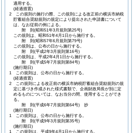
適用する。
(経過措置)
2
この規則の施行の際、この規則による改正前の横浜市納税
貯蓄組合奨励規則の規定により提出された申請書について
は、なお従前の例による。
附
則
(昭和51年3月
規則第25号)
この規則は、昭和51年4月1日から施行する。
附
則
(昭和57年6月
規則第79号)
この規則は、公布の日から施行する。
附
則
(平成2年3月
規則第16号)
この規則は、平成2年4月1日から施行する。
附
則
(平成5年7月
規則第84号)
(施行期日)
1
この規則は、公布の日から施行する。
(経過措置)
2
この規則による改正前の横浜市納税貯蓄組合奨励規則の規
定に基づき作成された様式書類で、企画財政局長が別に定
めるものについては、なお当分の間、使用することができ
る。
附
則
(平成6年7月
規則第64号)
抄
(施行期日)
1
この規則は、公布の日から施行する。
附
則
(平成9年3月
規則第35号)
(施行期日)
1
この規則は、平成9年4月1日から施行する。