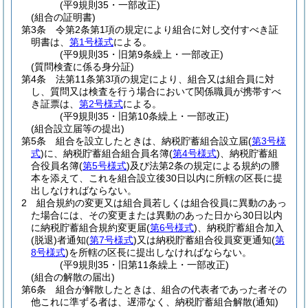
(平9規則35・一部改正)
(組合の証明書)
第3条
令第2条第1項の規定により組合に対し交付すべき証
明書は、
第1号様式
による。
(平9規則35・旧第9条繰上・一部改正)
(質問検査に係る身分証)
第4条
法第11条第3項の規定により、組合又は組合員に対
し、質問又は検査を行う場合において関係職員が携帯すべ
き証票は、
第2号様式
による。
(平9規則35・旧第10条繰上・一部改正)
(組合設立届等の提出)
第5条
組合を設立したときは、納税貯蓄組合設立届
(
第3号様
式
)
に、納税貯蓄組合組合員名簿
(
第4号様式
)
、納税貯蓄組
合役員名簿
(
第5号様式
)
及び法第2条の規定による規約の謄
本を添えて、これを組合設立後30日以内に所轄の区長に提
出しなければならない。
2
組合規約の変更又は組合員若しくは組合役員に異動のあっ
た場合には、その変更または異動のあった日から30日以内
に納税貯蓄組合規約変更届
(
第6号様式
)
、納税貯蓄組合加入
(脱退)
者通知
(
第7号様式
)
又は納税貯蓄組合役員変更通知
(
第
8号様式
)
を所轄の区長に提出しなければならない。
(平9規則35・旧第11条繰上・一部改正)
(組合の解散の届出)
第6条
組合が解散したときは、組合の代表者であった者その
他これに準ずる者は、遅滞なく、納税貯蓄組合解散
(通知)