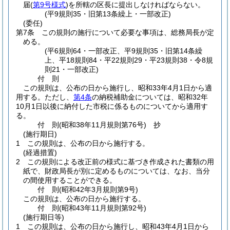
届
(
第9号様式
)
を所轄の区長に提出しなければならない。
(平9規則35・旧第13条繰上・一部改正)
(委任)
第7条
この規則の施行について必要な事項は、総務局長が定
める。
(平6規則64・一部改正、平9規則35・旧第14条繰
上、平18規則84・平22規則29・平23規則38・令8規
則21・一部改正)
付
則
この規則は、公布の日から施行し、昭和33年4月1日から適
用する。
ただし、
第4条
の納税補助金については、昭和32年
10月1日以後に納付した市税に係るものについてから適用す
る。
付
則
(昭和38年11月
規則第76号)
抄
(施行期日)
1
この規則は、公布の日から施行する。
(経過措置)
2
この規則による改正前の様式に基づき作成された書類の用
紙で、財政局長が別に定めるものについては、なお、当分
の間使用することができる。
付
則
(昭和42年3月
規則第9号)
この規則は、公布の日から施行する。
付
則
(昭和43年11月
規則第92号)
(施行期日等)
1
この規則は、公布の日から施行し、昭和43年4月1日から