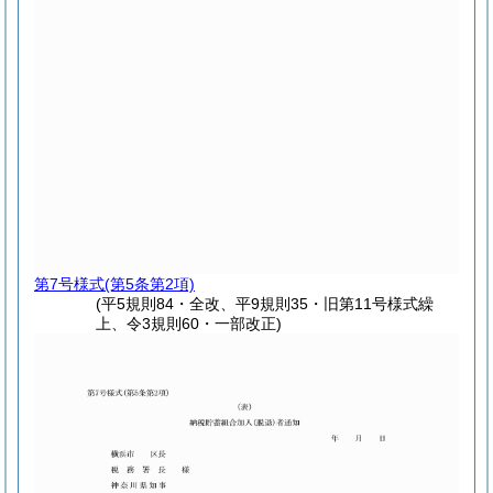
第7号様式
(第5条第2項)
(平5規則84・全改、平9規則35・旧第11号様式繰
上、令3規則60・一部改正)