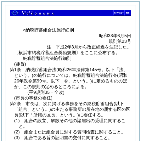
○納税貯蓄組合法施行細則
昭和33年6月5日
規則第23号
注 平成2年3月から改正経過を注記した。
〔横浜市納税貯蓄組合奨励規則〕をここに公布する。
納税貯蓄組合法施行細則
(趣旨)
第1条
納税貯蓄組合法
(昭和26年法律第145号。以下「法」
という。)
の施行については、納税貯蓄組合法施行令
(昭和
26年政令第99号。以下「令」という。)
に定めるもののほ
か、この規則の定めるところによる。
(平9規則35・全改)
(市長の事務の委任)
第2条
市長は、次に掲げる事務をその納税貯蓄組合
(以下
「組合」という。)
の主たる事務所の所在地の属する区の区
長
(以下「所轄の区長」という。)
に委任する。
(1)
組合の設立、解散その他の諸届出の受理に関するこ
と。
(2)
組合または組合員に対する質問検査に関すること。
(3)
組合である旨の証明書の交付に関すること。