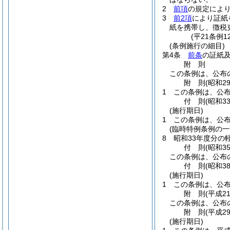
2
前項
の規定によ
3
前2項
により証紙
紙を携帯し、徴税
(平21条例
(条例施行の細目)
第4条
前条
の証紙
附
則
この条例は、公布
附
則
(昭和2
1
この条例は、公
付
則
(昭和3
(施行期日)
1
この条例は、公
(臨時特例条例の一
8
昭和33年度分の
付
則
(昭和3
この条例は、公布の
付
則
(昭和3
(施行期日)
1
この条例は、公
附
則
(平成2
この条例は、公布
附
則
(平成2
(施行期日)