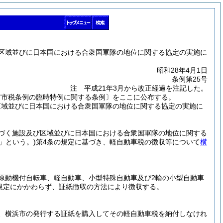
び区域並びに日本国における合衆国軍隊の地位に関する協定の実施に
昭和28年4月1日
条例第25号
注 平成21年3月から改正経過を注記した。
市市税条例の臨時特例に関する条例〕をここに公布する。
区域並びに日本国における合衆国軍隊の地位に関する協定の実施に
づく施設及び区域並びに日本国における合衆国軍隊の地位に関する
」という。)
第4条の規定に基づき、軽自動車税の徴収等について
横
原動機付自転車、軽自動車、小型特殊自動車及び2輪の小型自動車
規定にかかわらず、証紙徴収の方法により徴収する。
、横浜市の発行する証紙を購入してその軽自動車税を納付しなけれ