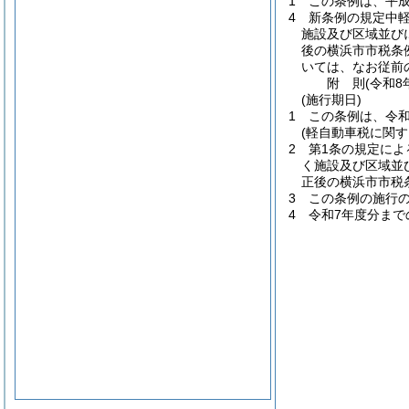
1
この条例は、平成
4
新条例の規定中
施設及び区域並び
後の横浜市市税条
いては、なお従前
附
則
(令和8
(施行期日)
1
この条例は、令和
(軽自動車税に関す
2
第1条の規定によ
く施設及び区域並
正後の横浜市市税
3
この条例の施行
4
令和7年度分ま