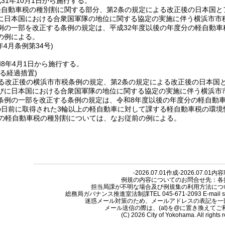
31年10月1日から施行する。
軽自動車税の種別割に関する部分、第2条の規定による改正後の日本国と
に日本国における合衆国軍隊の地位に関する協定の実施に伴う横浜市市
例の一部を改正する条例の規定は、平成32年度以後の年度分の軽自動車
の例による。
年4月
条例第34号)
8年4月1日から施行する。
る経過措置)
る改正後の横浜市市税条例の規定、第2条の規定による改正後の日本国
びに日本国における合衆国軍隊の地位に関する協定の実施に伴う横浜市
条例の一部を改正する条例の規定は、令和8年度以後の年度分の軽自動
の日前に取得された3輪以上の軽自動車に対して課する軽自動車税の環境
での軽自動車税の種別割については、なお従前の例による。
-2026.07.01作成-2026.07.01内
例規の内容についてのお問合せ先：各
担当局課が不明な場合及び例規集の利用方法につ
総務局ガバナンス推進室法制課TEL 045-671-2093 E-mail so-reiki
迷惑メール対策のため、メールアドレスの表記を一
メール送信の際は、(at)を@に置き換えて
(C) 2026 City of Yokohama. All rights 