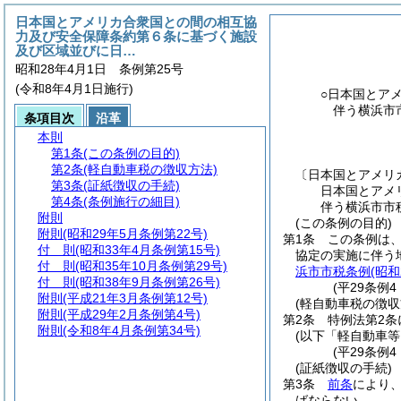
日本国とアメリカ合衆国との間の相互協
力及び安全保障条約第６条に基づく施設
及び区域並びに日…
昭和28年4月1日 条例第25号
(令和8年4月1日施行)
○日本国とア
伴う横浜市
条項目次
沿革
本則
第1条
(この条例の目的)
第2条
(軽自動車税の徴収方法)
〔日本国とアメリ
第3条
(証紙徴収の手続)
日本国とアメ
第4条
(条例施行の細目)
伴う横浜市市
附則
(この条例の目的)
附則
(昭和29年5月条例第22号)
第1条
この条例は
付 則
(昭和33年4月条例第15号)
協定の実施に伴う
付 則
(昭和35年10月条例第29号)
浜市市税条例
(昭和
付 則
(昭和38年9月条例第26号)
(平29条例
附則
(平成21年3月条例第12号)
(軽自動車税の徴収
附則
(平成29年2月条例第4号)
第2条
特例法第2
附則
(令和8年4月条例第34号)
(以下「軽自動車等
(平29条例
(証紙徴収の手続)
第3条
前条
により
ばならない。