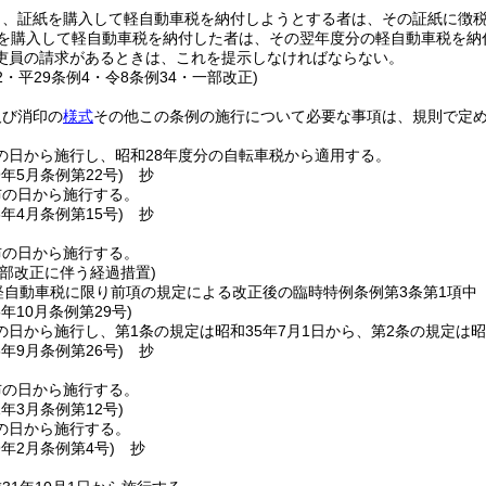
り、証紙を購入して軽自動車税を納付しようとする者は、その証紙に徴
を購入して軽自動車税を納付した者は、その翌年度分の軽自動車税を納
吏員の請求があるときは、これを提示しなければならない。
12・平29条例4・令8条例34・一部改正)
及び消印の
様式
その他この条例の施行について必要な事項は、規則で定
の日から施行し、昭和28年度分の自転車税から適用する。
9年5月
条例第22号)
抄
布の日から施行する。
3年4月
条例第15号)
抄
布の日から施行する。
部改正に伴う経過措置)
軽自動車税に限り前項の規定による改正後の臨時特例条例第3条第1項中
5年10月
条例第29号)
日から施行し、第1条の規定は昭和35年7月1日から、第2条の規定は昭
8年9月
条例第26号)
抄
布の日から施行する。
1年3月
条例第12号)
の日から施行する。
9年2月
条例第4号)
抄