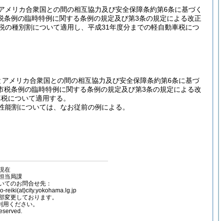
アメリカ合衆国との間の相互協力及び安全保障条約第6条に基づく
税条例の臨時特例に関する条例の規定及び第3条の規定による改正
税の種別割について適用し、平成31年度分までの軽自動車税につ
とアメリカ合衆国との間の相互協力及び安全保障条約第6条に基づ
市税条例の臨時特例に関する条例の規定及び第3条の規定による改
車税について適用する。
性能割については、なお従前の例による。
容現在
担当局課
いてのお問合せ先：
(at)city.yokohama.lg.jp
部変更しております。
ご利用ください。
reserved.