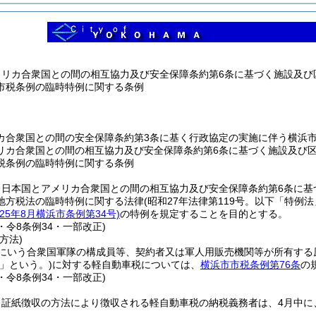
メリカ合衆国との間の相互協力及び安全保障条約第6条に基づく施設及
市税条例の臨時特例に関する条例
カ合衆国との間の安全保障条約第3条に基く行政協定の実施に伴う横浜
リカ合衆国との間の相互協力及び安全保障条約第6条に基づく施設及び
税条例の臨時特例に関する条例
、日本国とアメリカ合衆国との間の相互協力及び安全保障条約第6条に基
地方税法の臨時特例に関する法律
(昭和27年法律第119号。以下「特例法
25年8月横浜市条例第34号)
の特例を規定することを目的とする。
4・令8条例34・一部改正)
方法)
条にいう合衆国軍隊の構成員等、契約者又は軍人用販売機関等が所有する
」という。)
に対する軽自動車税については、
横浜市市税条例第76条
の
4・令8条例34・一部改正)
、証紙徴収の方法により徴収される軽自動車税の納税義務者は、4月中に